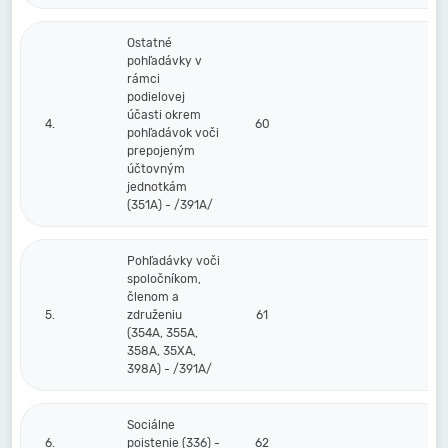
Ostatné
pohľadávky v
rámci
podielovej
účasti okrem
4.
60
pohľadávok voči
prepojeným
účtovným
jednotkám
(351A) - /391A/
Pohľadávky voči
spoločníkom,
členom a
5.
združeniu
61
(354A, 355A,
358A, 35XA,
398A) - /391A/
Sociálne
6.
poistenie (336) -
62