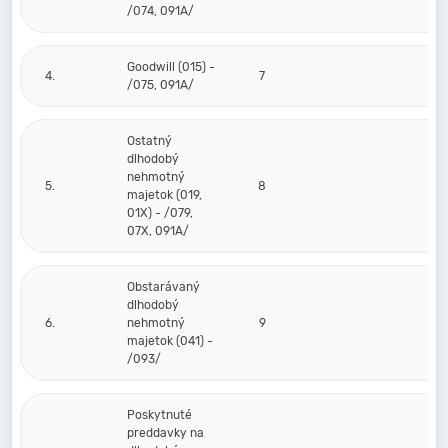
/074, 091A/
Goodwill (015) -
4.
7
/075, 091A/
Ostatný
dlhodobý
nehmotný
5.
8
majetok (019,
01X) - /079,
07X, 091A/
Obstarávaný
dlhodobý
6.
nehmotný
9
majetok (041) -
/093/
Poskytnuté
preddavky na