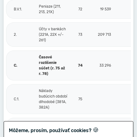
Peniaze (211,
B.V.1.
72
19 539
213, 21X)
Účty v bankách
2.
(221A, 22X +/-
73
209 713
261)
Časové
rozlíšenie
C.
74
33 296
súčet (r. 75 až
r. 78)
Náklady
budúcich období
C.1.
75
dlhodobé (381A,
382A)
Náklady
🍪
Môžeme, prosím, používať cookies?
budúcich období
2.
76
25 518
krátkodobé