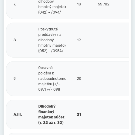
dlhodobý
7.
18
55 782
hmotný majetok
(042) - /094/
Poskytnuté
preddavky na
8.
dlhodobý
19
hmotný majetok
(052) - /095A/
Opravná
položka k
9.
nadobudnutému
20
majetku (+/-
097) +/- 098
Dlhodobý
finančný
A.III.
21
majetok súčet
(r. 22 až r. 32)