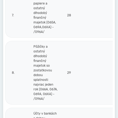
papiere a
ostatný
dlhodobý
7.
28
finančný
majetok (065A,
069A,06XA) -
/096A/
Pôžičky a
ostatný
dlhodobý
finančný
majetok so
zostatkovou
8.
29
dobou
splatnosti
najviac jeden
rok (066A, 067A,
069A, 06XA) -
/096A/
Účty v bankách