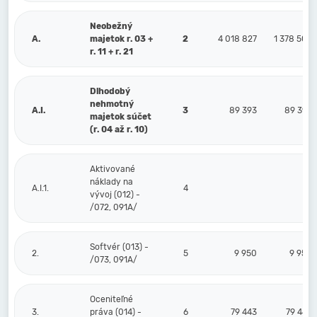
Neobežný
A.
majetok r. 03 +
2
4 018 827
1 378 509
r. 11 + r. 21
Dlhodobý
nehmotný
A.I.
3
89 393
89 393
majetok súčet
(r. 04 až r. 10)
Aktivované
náklady na
A.I.1.
4
vývoj (012) -
/072, 091A/
Softvér (013) -
2.
5
9 950
9 950
/073, 091A/
Oceniteľné
3.
práva (014) -
6
79 443
79 443