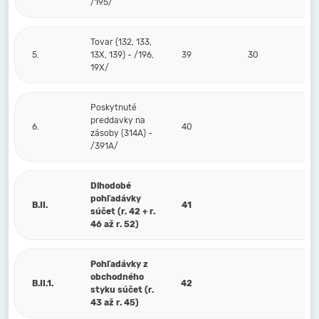
/195/
Tovar (132, 133,
5.
13X, 139) - /196,
39
30
19X/
Poskytnuté
preddavky na
6.
40
zásoby (314A) -
/391A/
Dlhodobé
pohľadávky
B.II.
41
súčet (r. 42 + r.
46 až r. 52)
Pohľadávky z
obchodného
B.II.1.
42
styku súčet (r.
43 až r. 45)