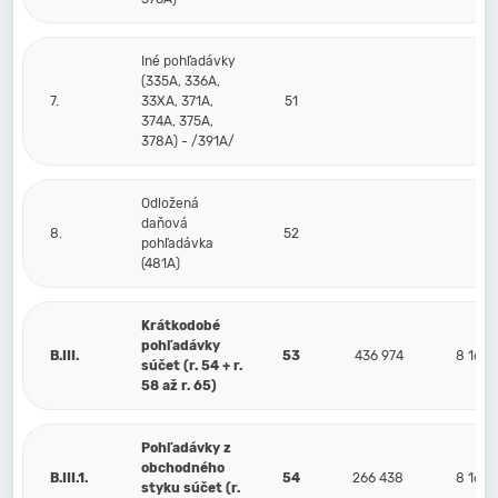
Iné pohľadávky
(335A, 336A,
7.
33XA, 371A,
51
374A, 375A,
378A) - /391A/
Odložená
daňová
8.
52
pohľadávka
(481A)
Krátkodobé
pohľadávky
B.III.
53
436 974
8 168
súčet (r. 54 + r.
58 až r. 65)
Pohľadávky z
obchodného
B.III.1.
54
266 438
8 168
styku súčet (r.