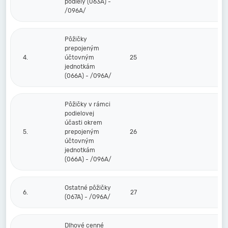
podiely (063A) -
/096A/
Pôžičky
prepojeným
4.
účtovným
25
jednotkám
(066A) - /096A/
Pôžičky v rámci
podielovej
účasti okrem
5.
prepojeným
26
účtovným
jednotkám
(066A) - /096A/
Ostatné pôžičky
6.
27
(067A) - /096A/
Dlhové cenné