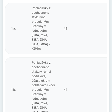
Pohľadávky z
obchodného
styku voči
prepojeným
účtovným
1.a.
43
jednotkám
(311A, 312A,
313A, 314A,
315A, 31XA) -
/391A/
Pohľadávky z
obchodného
styku v rámci
podielovej
účasti okrem
pohľadávok voči
1.b.
prepojeným
44
účtovným
jednotkám
(311A, 312A,
313A, 314A,