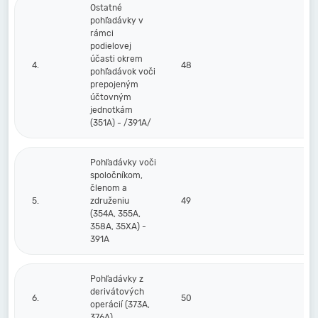
Ostatné
pohľadávky v
rámci
podielovej
účasti okrem
4.
48
pohľadávok voči
prepojeným
účtovným
jednotkám
(351A) - /391A/
Pohľadávky voči
spoločníkom,
členom a
5.
združeniu
49
(354A, 355A,
358A, 35XA) -
391A
Pohľadávky z
derivátových
6.
50
operácií (373A,
376A)