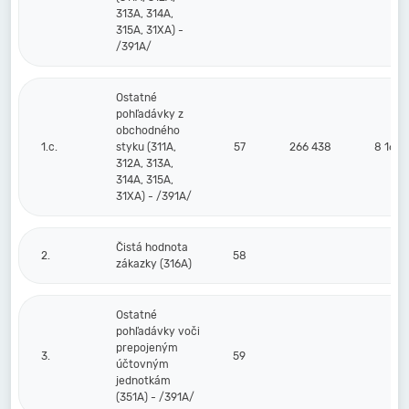
313A, 314A,
315A, 31XA) -
/391A/
Ostatné
pohľadávky z
obchodného
1.c.
styku (311A,
57
266 438
8 168
312A, 313A,
314A, 315A,
31XA) - /391A/
Čistá hodnota
2.
58
zákazky (316A)
Ostatné
pohľadávky voči
prepojeným
3.
59
účtovným
jednotkám
(351A) - /391A/