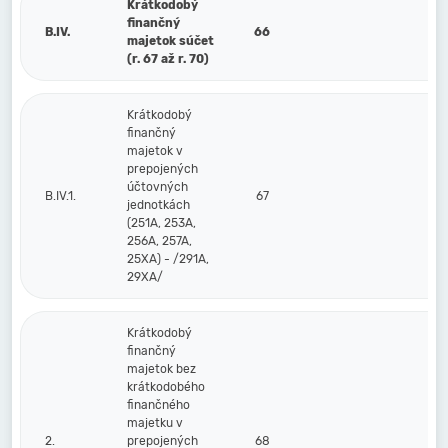
Krátkodobý
finančný
B.IV.
66
majetok súčet
(r. 67 až r. 70)
Krátkodobý
finančný
majetok v
prepojených
účtovných
B.IV.1.
67
jednotkách
(251A, 253A,
256A, 257A,
25XA) - /291A,
29XA/
Krátkodobý
finančný
majetok bez
krátkodobého
finančného
majetku v
2.
prepojených
68