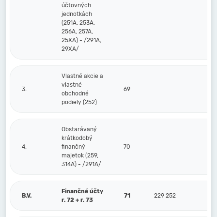
účtovných
jednotkách
(251A, 253A,
256A, 257A,
25XA) - /291A,
29XA/
Vlastné akcie a
vlastné
3.
69
obchodné
podiely (252)
Obstarávaný
krátkodobý
4.
finančný
70
majetok (259,
314A) - /291A/
Finančné účty
B.V.
71
229 252
r. 72 + r. 73