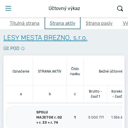
Účtovný výkaz
Titulná strana
Strana aktív
Strana pasív
Vý
LESY MESTA BREZNO, s.r.o.
Úč POD
Číslo
Označenie
STRANA AKTÍV
Bežné účtovné ob
riadku
Brutto -
Korekcia
a
b
c
časť 1
- časť 2
SPOLU
MAJETOK r. 02
1
5 000 771
1 386 677
+ r. 33 + r. 74