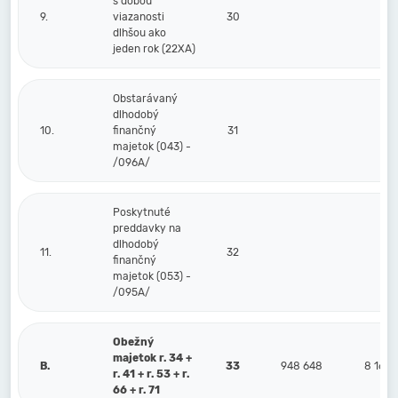
s dobou
9.
viazanosti
30
dlhšou ako
jeden rok (22XA)
Obstarávaný
dlhodobý
10.
finančný
31
majetok (043) -
/096A/
Poskytnuté
preddavky na
dlhodobý
11.
32
finančný
majetok (053) -
/095A/
Obežný
majetok r. 34 +
B.
33
948 648
8 168
r. 41 + r. 53 + r.
66 + r. 71