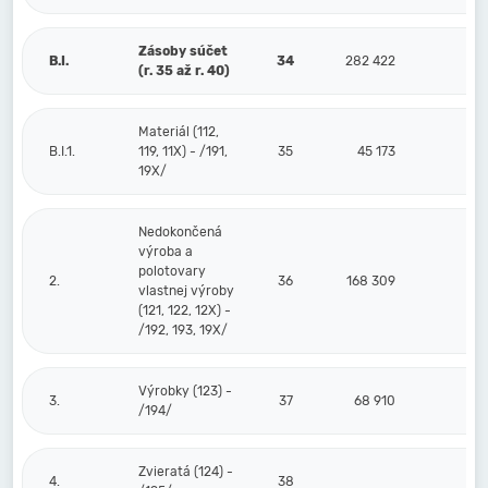
Zásoby súčet
B.I.
34
282 422
(r. 35 až r. 40)
Materiál (112,
B.I.1.
119, 11X) - /191,
35
45 173
19X/
Nedokončená
výroba a
polotovary
2.
36
168 309
vlastnej výroby
(121, 122, 12X) -
/192, 193, 19X/
Výrobky (123) -
3.
37
68 910
/194/
Zvieratá (124) -
4.
38