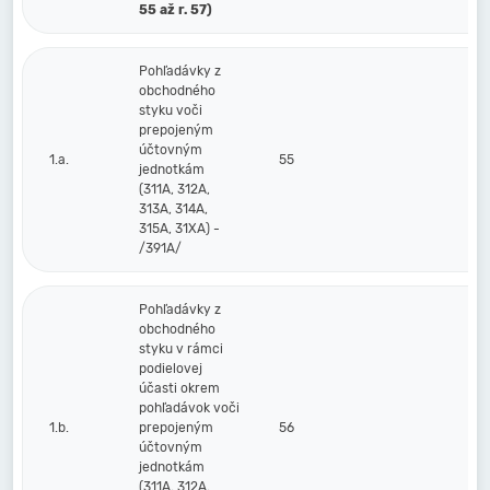
55 až r. 57)
Pohľadávky z
obchodného
styku voči
prepojeným
účtovným
1.a.
55
jednotkám
(311A, 312A,
313A, 314A,
315A, 31XA) -
/391A/
Pohľadávky z
obchodného
styku v rámci
podielovej
účasti okrem
pohľadávok voči
1.b.
prepojeným
56
účtovným
jednotkám
(311A, 312A,