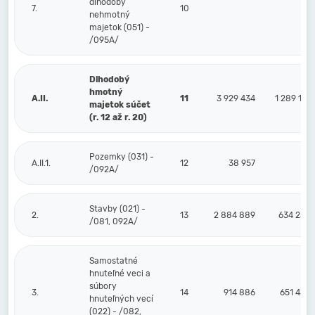
dlhodobý
7.
10
nehmotný
majetok (051) -
/095A/
Dlhodobý
hmotný
A.II.
11
3 929 434
1 289 116
majetok súčet
(r. 12 až r. 20)
Pozemky (031) -
A.II.1.
12
38 957
/092A/
Stavby (021) -
2.
13
2 884 889
634 232
/081, 092A/
Samostatné
hnuteľné veci a
súbory
3.
14
914 886
651 455
hnuteľných vecí
(022) - /082,