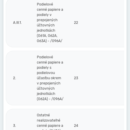
Podielové
cenné papiere a
podiely v
prepojených
A.III.1.
22
účtovných
jednotkách
(061A, 062A,
063A) - /096A/
Podielové
cenné papiere a
podiely s
podielovou
2.
účasťou okrem
23
v prepojených
účtovných
jednotkách
(062A) - /096A/
Ostatné
realizovateľné
3.
cenné papiere a
24