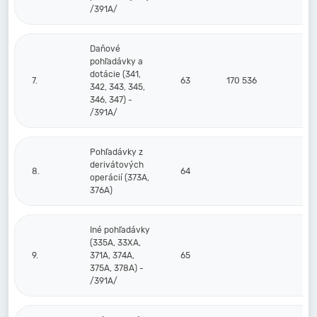
/391A/
Daňové
pohľadávky a
dotácie (341,
7.
63
170 536
342, 343, 345,
346, 347) -
/391A/
Pohľadávky z
derivátových
8.
64
operácií (373A,
376A)
Iné pohľadávky
(335A, 33XA,
9.
371A, 374A,
65
375A, 378A) -
/391A/