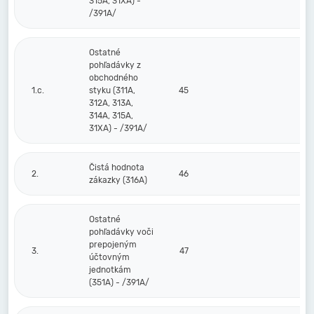
315A, 31XA) -
/391A/
Ostatné
pohľadávky z
obchodného
1.c.
styku (311A,
45
312A, 313A,
314A, 315A,
31XA) - /391A/
Čistá hodnota
2.
46
zákazky (316A)
Ostatné
pohľadávky voči
prepojeným
3.
47
účtovným
jednotkám
(351A) - /391A/