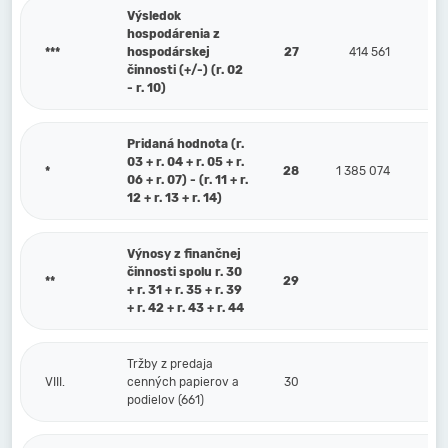
Výsledok
hospodárenia z
***
hospodárskej
27
414 561
činnosti (+/-) (r. 02
- r. 10)
Pridaná hodnota (r.
03 + r. 04 + r. 05 + r.
*
28
1 385 074
06 + r. 07) - (r. 11 + r.
12 + r. 13 + r. 14)
Výnosy z finančnej
činnosti spolu r. 30
**
29
+ r. 31 + r. 35 + r. 39
+ r. 42 + r. 43 + r. 44
Tržby z predaja
VIII.
cenných papierov a
30
podielov (661)