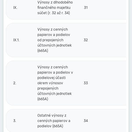
Výnosy z dlhodobého
IX.
finančného majetku
31
súčet (r. 32 až r. 34)
Výnosy z cenných
papierov a podielov
IX.1.
od prepojených
32
účtovných jednotiek
(665A)
Výnosy z cenných
papierov a podielov v
podielovej účasti
2.
okrem výnosov
33
prepojených
účtovných jednotiek
(665A)
Ostatné výnosy z
3.
cenných papierov a
34
podielov (665A)