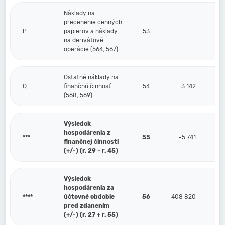
Náklady na
precenenie cenných
P.
papierov a náklady
53
na derivátové
operácie (564, 567)
Ostatné náklady na
Q.
finančnú činnosť
54
3 142
(568, 569)
Výsledok
hospodárenia z
***
55
-5 741
finančnej činnosti
(+/-) (r. 29 - r. 45)
Výsledok
hospodárenia za
****
účtovné obdobie
56
408 820
pred zdanením
(+/-) (r. 27 + r. 55)