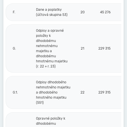
Dane a poplatky
F.
20
45 276
(účtová skupina 53)
Odpisy a opravné
položky k
dlhodobému
nehmotnému
G.
21
229 315
majetku a
dlhodobému
hmotnému majetku
(r. 22 + r. 23)
Odpisy dlhodobého
nehmotného majetku
G.1.
a dlhodobého
22
229 315
hmotného majetku
(551)
Opravné položky k
dlhodobému