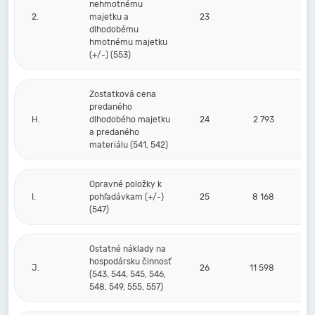
nehmotnému
2.
majetku a
23
dlhodobému
hmotnému majetku
(+/-) (553)
Zostatková cena
predaného
H.
dlhodobého majetku
24
2 793
a predaného
materiálu (541, 542)
Opravné položky k
I.
pohľadávkam (+/-)
25
8 168
(547)
Ostatné náklady na
hospodársku činnosť
J.
26
11 598
(543, 544, 545, 546,
548, 549, 555, 557)