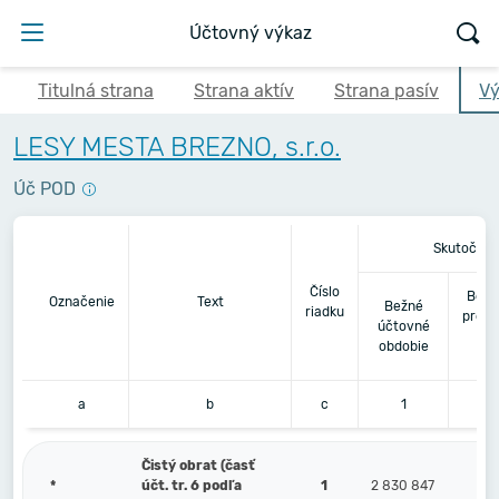
Účtovný výkaz
Titulná strana
Strana aktív
Strana pasív
Vý
LESY MESTA BREZNO, s.r.o.
Úč POD
Skutočnos
Číslo
Bezp
Označenie
Text
Bežné
riadku
predc
účtovné
ú
obdobie
o
a
b
c
1
Čistý obrat (časť
*
účt. tr. 6 podľa
1
2 830 847