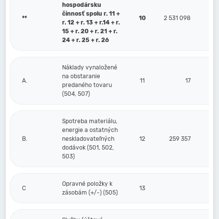
hospodársku
činnosť spolu r. 11 +
**
10
2 531 098
r. 12 + r. 13 + r.14 + r.
15 + r. 20 + r. 21 + r.
24 + r. 25 + r. 26
Náklady vynaložené
na obstaranie
A.
11
17
predaného tovaru
(504, 507)
Spotreba materiálu,
energie a ostatných
B.
neskladovateľných
12
259 357
dodávok (501, 502,
503)
Opravné položky k
C
13
zásobám (+/-) (505)