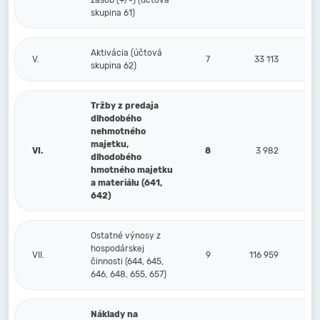
zásob (+/-) (účtová
skupina 61)
Aktivácia (účtová
V.
7
33 113
skupina 62)
Tržby z predaja
dlhodobého
nehmotného
majetku,
VI.
8
3 982
dlhodobého
hmotného majetku
a materiálu (641,
642)
Ostatné výnosy z
hospodárskej
VII.
9
116 959
činnosti (644, 645,
646, 648, 655, 657)
Náklady na