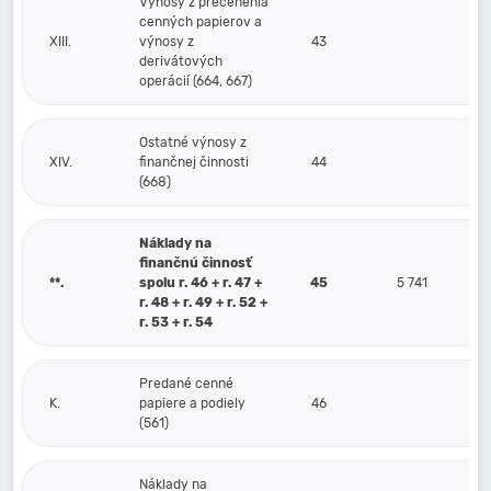
Výnosy z precenenia
cenných papierov a
XIII.
výnosy z
43
derivátových
operácií (664, 667)
Ostatné výnosy z
XIV.
finančnej činnosti
44
(668)
Náklady na
finančnú činnosť
**.
spolu r. 46 + r. 47 +
45
5 741
r. 48 + r. 49 + r. 52 +
r. 53 + r. 54
Predané cenné
K.
papiere a podiely
46
(561)
Náklady na