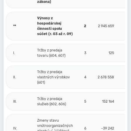
zákona)
Výnosy z
hospodárskej
**
2
2 945 659
činnosti spolu
súčet (r. 03 až r. 09)
Tržby z predaja
I.
3
125
tovaru (604, 607)
Tržby z predaja
II.
vlastných výrobkov
4
2 678 558
(601)
Tržby z predaja
III.
5
152 164
služieb (602, 606)
Zmeny stavu
vnútroorganizačných
IV.
6
-39 242