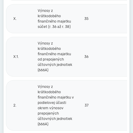
Výnosy z
krátkodobého
X.
35
finančného majetku
súčet (r. 36 až r. 38)
Výnosy z
krátkodobého
finančného majetku
X.1.
36
od prepojených
účtovných jednotiek
(666A)
Výnosy z
krátkodobého
finančného majetku v
podielovej účasti
2.
37
okrem výnosov
prepojených
účtovných jednotiek
(666A)