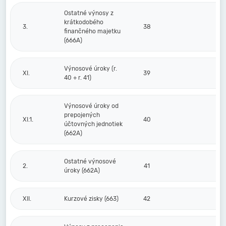
Ostatné výnosy z
krátkodobého
3.
38
finančného majetku
(666A)
Výnosové úroky (r.
XI.
39
40 + r. 41)
Výnosové úroky od
prepojených
XI.1.
40
účtovných jednotiek
(662A)
Ostatné výnosové
2.
41
úroky (662A)
XII.
Kurzové zisky (663)
42