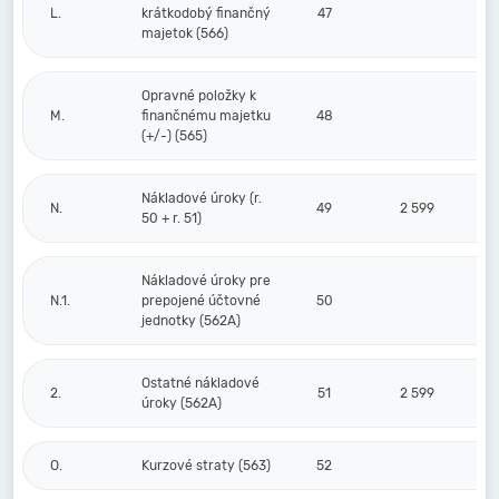
L.
krátkodobý finančný
47
majetok (566)
Opravné položky k
M.
finančnému majetku
48
(+/-) (565)
Nákladové úroky (r.
N.
49
2 599
50 + r. 51)
Nákladové úroky pre
N.1.
prepojené účtovné
50
jednotky (562A)
Ostatné nákladové
2.
51
2 599
úroky (562A)
O.
Kurzové straty (563)
52