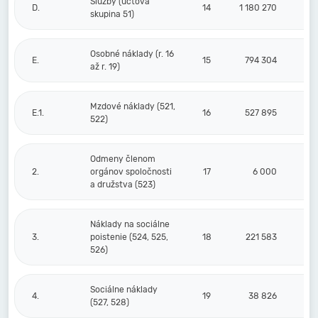
Služby (účtová
D.
14
1 180 270
skupina 51)
Osobné náklady (r. 16
E.
15
794 304
až r. 19)
Mzdové náklady (521,
E.1.
16
527 895
522)
Odmeny členom
2.
orgánov spoločnosti
17
6 000
a družstva (523)
Náklady na sociálne
3.
poistenie (524, 525,
18
221 583
526)
Sociálne náklady
4.
19
38 826
(527, 528)