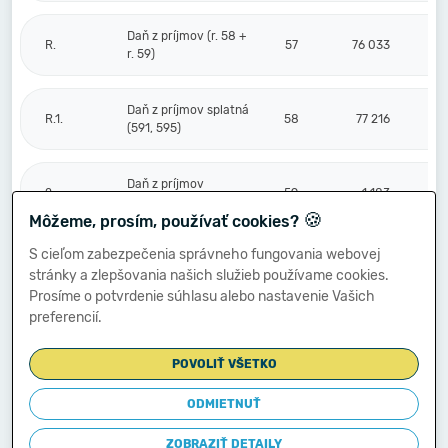
Daň z príjmov (r. 58 +
R.
57
76 033
r. 59)
Daň z príjmov splatná
R.1.
58
77 216
(591, 595)
Daň z príjmov
2.
59
-1 183
odložená (+/-) (592)
🍪
Môžeme, prosím, používať cookies?
S cieľom zabezpečenia správneho fungovania webovej
Prevod podielov na
stránky a zlepšovania našich služieb používame cookies.
výsledku
S.
hospodárenia
60
Prosíme o potvrdenie súhlasu alebo nastavenie Vašich
spoločníkom (+/-
preferencií.
596)
POVOLIŤ VŠETKO
Výsledok
hospodárenia za
ODMIETNUŤ
****
účtovné obdobie po
61
332 787
zdanení (+/-) (r. 56
ZOBRAZIŤ DETAILY