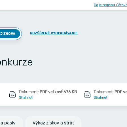
Čo je register účtov
ROZŠÍRENÉ VYHĽADÁVANIE
J ZNOVA
onkurze
Dokument:
PDF veľkosť 676 KB
Dokument:
PDF v
Stiahnuť
Stiahnuť
na pasív
Výkaz ziskov a strát