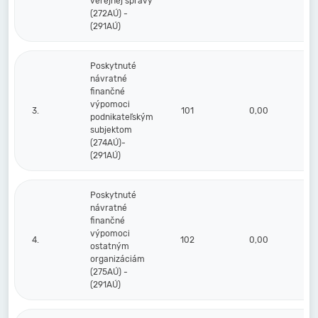
verejnej správy
(272AÚ) -
(291AÚ)
Poskytnuté
návratné
finančné
výpomoci
3.
101
0,00
podnikateľským
subjektom
(274AÚ)-
(291AÚ)
Poskytnuté
návratné
finančné
výpomoci
4.
102
0,00
ostatným
organizáciám
(275AÚ) -
(291AÚ)