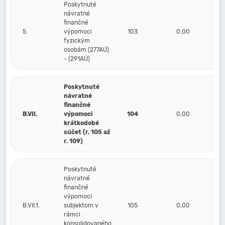
Poskytnuté
návratné
finančné
5.
výpomoci
103
0,00
fyzickým
osobám (277AÚ)
- (291AÚ)
Poskytnuté
návratné
finančné
B.VII.
výpomoci
104
0,00
krátkodobé
súčet (r. 105 až
r. 109)
Poskytnuté
návratné
finančné
výpomoci
B.VII.1.
subjektom v
105
0,00
rámci
konsolidovaného