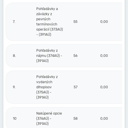
Pohľadávky a
záväzky z
pevných
7.
55
0,00
termínových
operácií (373AÚ)
- (391AÚ)
Pohľadávky z
8.
nájmu (374AÚ) -
56
0,00
(391AÚ)
Pohľadávky z
vydaných
9.
dlhopisov
57
0,00
(375AÚ) -
(391AÚ)
Nakúpené opcie
10
(376AÚ) -
58
0,00
(391AÚ)