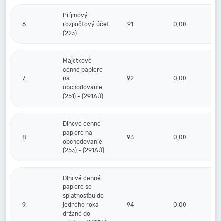
Príjmový
6.
rozpočtový účet
91
0,00
(223)
Majetkové
cenné papiere
7.
na
92
0,00
obchodovanie
(251) - (291AÚ)
Dlhové cenné
papiere na
8.
93
0,00
obchodovanie
(253) - (291AÚ)
Dlhové cenné
papiere so
splatnosťou do
9.
jedného roka
94
0,00
držané do