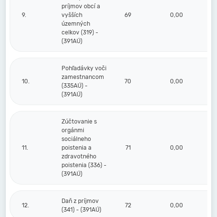
príjmov obcí a
9.
vyšších
69
0,00
územných
celkov (319) -
(391AÚ)
Pohľadávky voči
zamestnancom
10.
70
0,00
(335AÚ) -
(391AÚ)
Zúčtovanie s
orgánmi
sociálneho
11.
poistenia a
71
0,00
zdravotného
poistenia (336) -
(391AÚ)
Daň z príjmov
12.
72
0,00
(341) - (391AÚ)