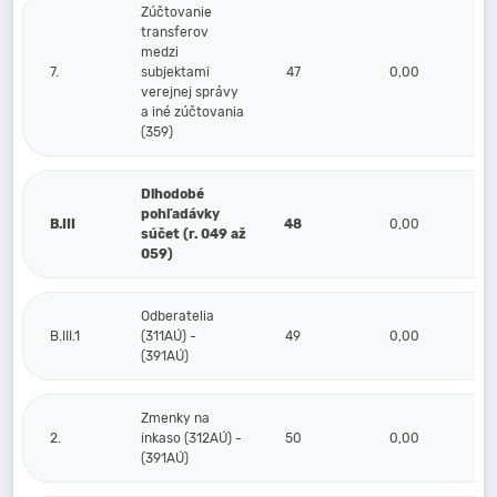
Zúčtovanie
transferov
medzi
7.
subjektami
47
0,00
verejnej správy
a iné zúčtovania
(359)
Dlhodobé
pohľadávky
B.III
48
0,00
súčet (r. 049 až
059)
Odberatelia
B.III.1
(311AÚ) -
49
0,00
(391AÚ)
Zmenky na
2.
inkaso (312AÚ) -
50
0,00
(391AÚ)