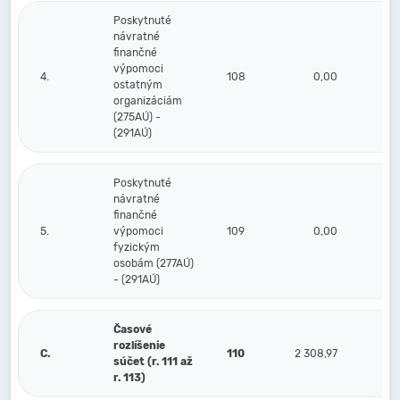
Poskytnuté
návratné
finančné
výpomoci
4.
108
0,00
ostatným
organizáciám
(275AÚ) -
(291AÚ)
Poskytnuté
návratné
finančné
5.
výpomoci
109
0,00
fyzickým
osobám (277AÚ)
- (291AÚ)
Časové
rozlíšenie
C.
110
2 308,97
súčet (r. 111 až
r. 113)