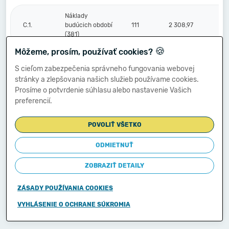
Náklady
C.1.
budúcich období
111
2 308,97
(381)
🍪
Môžeme, prosím, používať cookies?
Komplexné
S cieľom zabezpečenia správneho fungovania webovej
náklady
2.
112
0,00
stránky a zlepšovania našich služieb používame cookies.
budúcich období
Prosíme o potvrdenie súhlasu alebo nastavenie Vašich
(382)
preferencií.
Príjmy budúcich
3.
113
0,00
POVOLIŤ VŠETKO
období (385)
ODMIETNUŤ
Vzťahy k účtom
ZOBRAZIŤ DETAILY
klientov
Štátnej
D.
114
0,00
pokladnice
ZÁSADY POUŽÍVANIA COOKIES
(účtová
skupina 20)
VYHLÁSENIE O OCHRANE SÚKROMIA