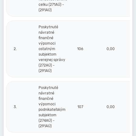
celku (271AÚ) -
(291AÚ)
Poskytnuté
návratné
finančné
výpomoci
2.
ostatným
106
0,00
subjektom
verejnej správy
(272AÚ) -
(291AÚ)
Poskytnuté
návratné
finančné
výpomoci
3.
107
0,00
podnikateľským
subjektom
(274AÚ) -
(291AÚ)