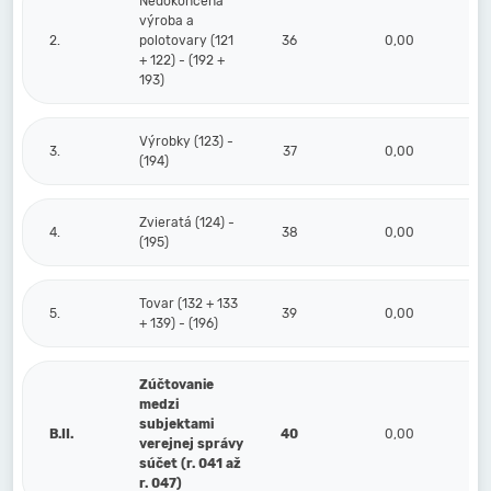
Nedokončená
výroba a
2.
polotovary (121
36
0,00
+ 122) - (192 +
193)
Výrobky (123) -
3.
37
0,00
(194)
Zvieratá (124) -
4.
38
0,00
(195)
Tovar (132 + 133
5.
39
0,00
+ 139) - (196)
Zúčtovanie
medzi
subjektami
B.II.
40
0,00
verejnej správy
súčet (r. 041 až
r. 047)