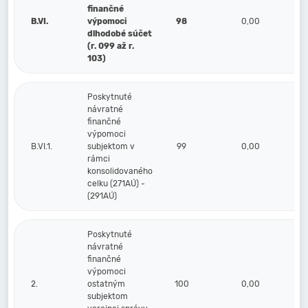
finančné
B.VI.
výpomoci
98
0,00
dlhodobé súčet
(r. 099 až r.
103)
Poskytnuté
návratné
finančné
výpomoci
B.VI.1.
subjektom v
99
0,00
rámci
konsolidovaného
celku (271AÚ) -
(291AÚ)
Poskytnuté
návratné
finančné
výpomoci
2.
ostatným
100
0,00
subjektom