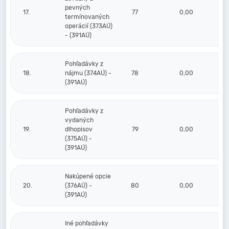
pevných
17.
77
0,00
termínovaných
operácií (373AÚ)
- (391AÚ)
Pohľadávky z
18.
nájmu (374AÚ) -
78
0,00
(391AÚ)
Pohľadávky z
vydaných
19.
dlhopisov
79
0,00
(375AÚ) -
(391AÚ)
Nakúpené opcie
20.
(376AÚ) -
80
0,00
(391AÚ)
Iné pohľadávky