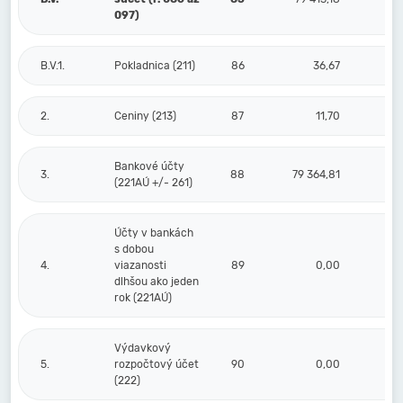
097)
B.V.1.
Pokladnica (211)
86
36,67
2.
Ceniny (213)
87
11,70
Bankové účty
3.
88
79 364,81
(221AÚ +/- 261)
Účty v bankách
s dobou
4.
viazanosti
89
0,00
dlhšou ako jeden
rok (221AÚ)
Výdavkový
5.
rozpočtový účet
90
0,00
(222)