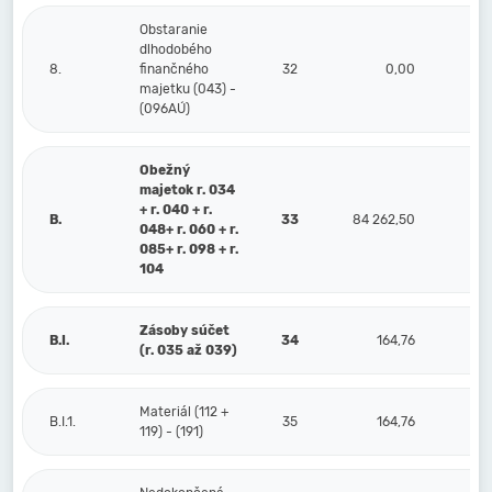
Obstaranie
dlhodobého
8.
finančného
32
0,00
majetku (043) -
(096AÚ)
Obežný
majetok r. 034
+ r. 040 + r.
B.
33
84 262,50
048+ r. 060 + r.
085+ r. 098 + r.
104
Zásoby súčet
B.I.
34
164,76
(r. 035 až 039)
Materiál (112 +
B.I.1.
35
164,76
119) - (191)