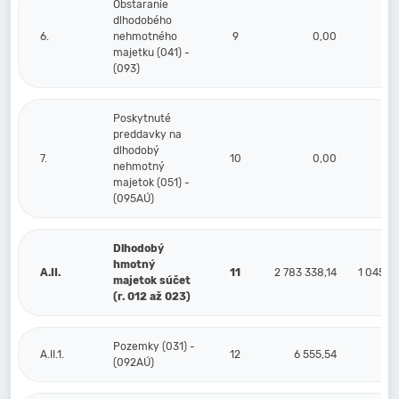
Obstaranie
dlhodobého
6.
nehmotného
9
0,00
majetku (041) -
(093)
Poskytnuté
preddavky na
dlhodobý
7.
10
0,00
nehmotný
majetok (051) -
(095AÚ)
Dlhodobý
hmotný
A.II.
11
2 783 338,14
1 045 3
majetok súčet
(r. 012 až 023)
Pozemky (031) -
A.II.1.
12
6 555,54
(092AÚ)