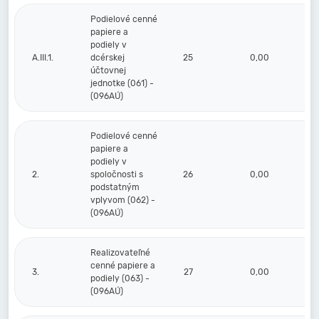
Podielové cenné
papiere a
podiely v
A.III.1.
dcérskej
25
0,00
účtovnej
jednotke (061) -
(096AÚ)
Podielové cenné
papiere a
podiely v
2.
spoločnosti s
26
0,00
podstatným
vplyvom (062) -
(096AÚ)
Realizovateľné
cenné papiere a
3.
27
0,00
podiely (063) -
(096AÚ)