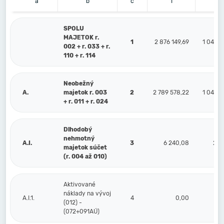
a
b
c
1
2
SPOLU
MAJETOK r.
1
2 876 149,69
1 047 4
002 + r. 033 + r.
110 + r. 114
Neobežný
A.
majetok r. 003
2
2 789 578,22
1 047 4
+ r. 011 + r. 024
Dlhodobý
nehmotný
A.I.
3
6 240,08
2 1
majetok súčet
(r. 004 až 010)
Aktivované
náklady na vývoj
A.I.1.
4
0,00
(012) -
(072+091AÚ)