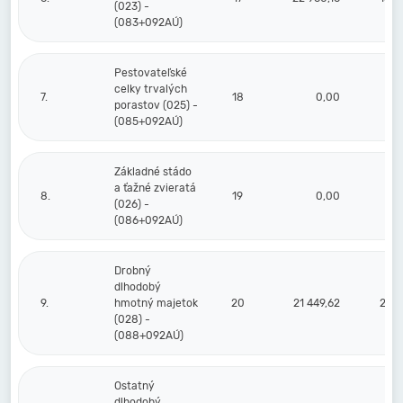
(023) -
(083+092AÚ)
Pestovateľské
celky trvalých
7.
18
0,00
porastov (025) -
(085+092AÚ)
Základné stádo
a ťažné zvieratá
8.
19
0,00
(026) -
(086+092AÚ)
Drobný
dlhodobý
9.
hmotný majetok
20
21 449,62
21 4
(028) -
(088+092AÚ)
Ostatný
dlhodobý