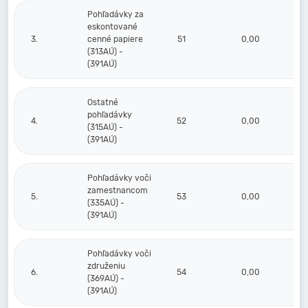
Pohľadávky za
eskontované
3.
cenné papiere
51
0,00
(313AÚ) -
(391AÚ)
Ostatné
pohľadávky
4.
52
0,00
(315AÚ) -
(391AÚ)
Pohľadávky voči
zamestnancom
5.
53
0,00
(335AÚ) -
(391AÚ)
Pohľadávky voči
združeniu
6.
54
0,00
(369AÚ) -
(391AÚ)