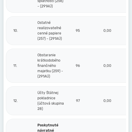
splatnosti (256)
- (291AÚ)
Ostatné
realizovateľné
10.
95
0,00
cenné papiere
(257) - (291AÚ)
Obstaranie
krátkodobého
11.
finančného
96
0,00
majetku (259) -
(291AÚ)
Účty Štátnej
pokladnice
12.
97
0,00
(účtová skupina
28)
Poskytnuté
návratné