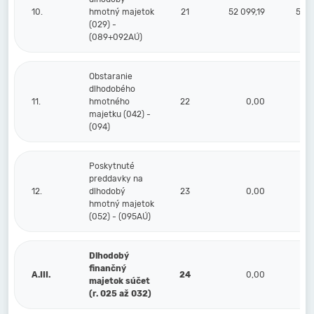
10.
hmotný majetok
21
52 099,19
52 0
(029) -
(089+092AÚ)
Obstaranie
dlhodobého
11.
hmotného
22
0,00
majetku (042) -
(094)
Poskytnuté
preddavky na
12.
dlhodobý
23
0,00
hmotný majetok
(052) - (095AÚ)
Dlhodobý
finančný
A.III.
24
0,00
majetok súčet
(r. 025 až 032)