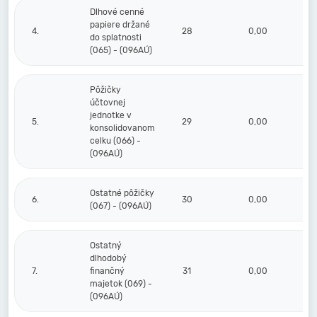
Dlhové cenné
papiere držané
4.
28
0,00
do splatnosti
(065) - (096AÚ)
Pôžičky
účtovnej
jednotke v
5.
29
0,00
konsolidovanom
celku (066) -
(096AÚ)
Ostatné pôžičky
6.
30
0,00
(067) - (096AÚ)
Ostatný
dlhodobý
7.
finančný
31
0,00
majetok (069) -
(096AÚ)