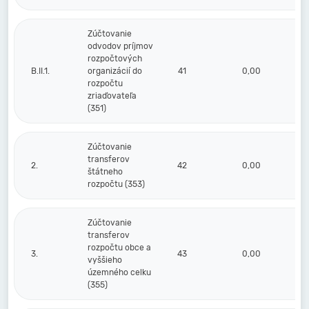
Zúčtovanie
odvodov príjmov
rozpočtových
B.II.1.
organizácií do
41
0,00
rozpočtu
zriaďovateľa
(351)
Zúčtovanie
transferov
2.
42
0,00
štátneho
rozpočtu (353)
Zúčtovanie
transferov
rozpočtu obce a
3.
43
0,00
vyššieho
územného celku
(355)