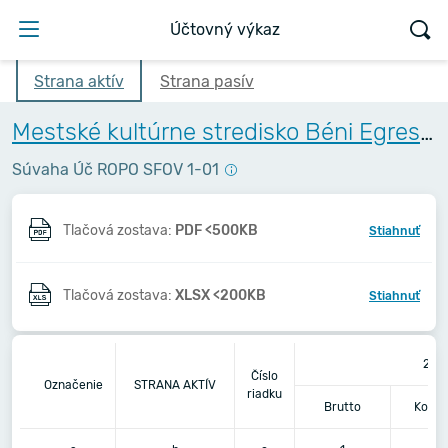
Účtovný výkaz
Strana aktív
Strana pasív
Mestské kultúrne stredisko Béni Egressyho - Egressy Béni Városi Művelődési Központ
Súvaha Úč ROPO SFOV 1-01
Tlačová zostava:
PDF <500KB
Stiahnuť
Tlačová zostava:
XLSX <200KB
Stiahnuť
202
Číslo
Označenie
STRANA AKTÍV
riadku
Brutto
Korek