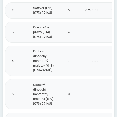
Softvér (013) -
2.
5
6 240,08
2 1
(073+091AÚ)
Oceniteľné
3.
práva (014) -
6
0,00
(074+091AÚ)
Drobný
dlhodobý
4.
nehmotný
7
0,00
majetok (018) -
(078+091AÚ)
Ostatný
dlhodobý
5.
nehmotný
8
0,00
majetok (019) -
(079+091AÚ)