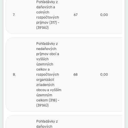
Pohľadávky z
daňových a
colných
7.
67
0,00
rozpočtových
príjmov (317) -
(391AÚ)
Pohľadávky z
nedaňových
príjmov obcí a
vyšších
územných
celkov a
8.
rozpočtových
68
0,00
organizácií
zriadených
obcou a vyšším
územným
celkom (318) -
(391AÚ)
Pohľadávky z
daňových