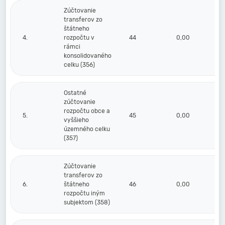
Zúčtovanie
transferov zo
štátneho
4.
rozpočtu v
44
0,00
rámci
konsolidovaného
celku (356)
Ostatné
zúčtovanie
rozpočtu obce a
5.
45
0,00
vyššieho
územného celku
(357)
Zúčtovanie
transferov zo
6.
štátneho
46
0,00
rozpočtu iným
subjektom (358)