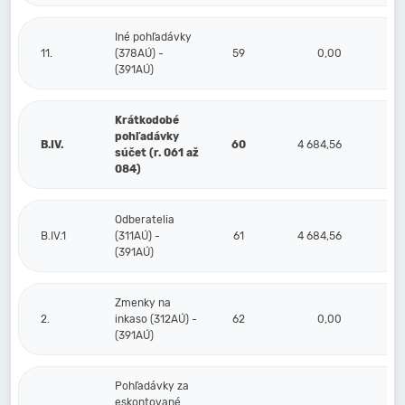
Iné pohľadávky
11.
(378AÚ) -
59
0,00
(391AÚ)
Krátkodobé
pohľadávky
B.IV.
60
4 684,56
súčet (r. 061 až
084)
Odberatelia
B.IV.1
(311AÚ) -
61
4 684,56
(391AÚ)
Zmenky na
2.
inkaso (312AÚ) -
62
0,00
(391AÚ)
Pohľadávky za
eskontované