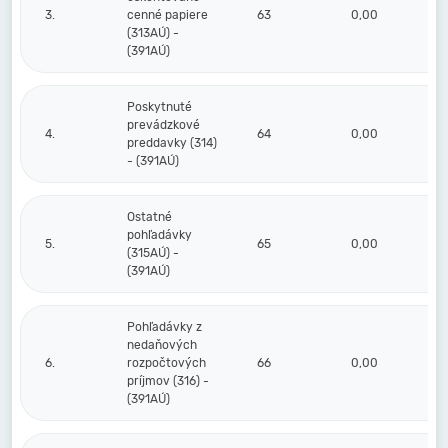
3.
cenné papiere
63
0,00
(313AÚ) -
(391AÚ)
Poskytnuté
prevádzkové
4.
64
0,00
preddavky (314)
- (391AÚ)
Ostatné
pohľadávky
5.
65
0,00
(315AÚ) -
(391AÚ)
Pohľadávky z
nedaňových
6.
rozpočtových
66
0,00
príjmov (316) -
(391AÚ)