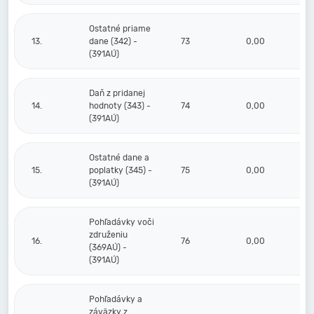
Ostatné priame
13.
dane (342) -
73
0,00
(391AÚ)
Daň z pridanej
14.
hodnoty (343) -
74
0,00
(391AÚ)
Ostatné dane a
15.
poplatky (345) -
75
0,00
(391AÚ)
Pohľadávky voči
združeniu
16.
76
0,00
(369AÚ) -
(391AÚ)
Pohľadávky a
záväzky z