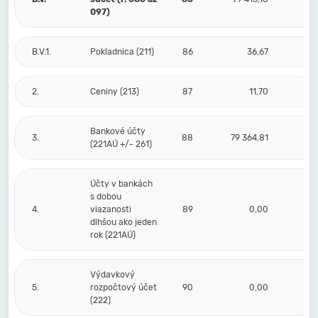
097)
B.V.1.
Pokladnica (211)
86
36,67
2.
Ceniny (213)
87
11,70
Bankové účty
3.
88
79 364,81
(221AÚ +/- 261)
Účty v bankách
s dobou
4.
viazanosti
89
0,00
dlhšou ako jeden
rok (221AÚ)
Výdavkový
5.
rozpočtový účet
90
0,00
(222)