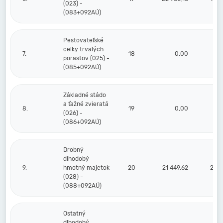
(023) -
(083+092AÚ)
Pestovateľské
celky trvalých
7.
18
0,00
porastov (025) -
(085+092AÚ)
Základné stádo
a ťažné zvieratá
8.
19
0,00
(026) -
(086+092AÚ)
Drobný
dlhodobý
9.
hmotný majetok
20
21 449,62
21 4
(028) -
(088+092AÚ)
Ostatný
dlhodobý