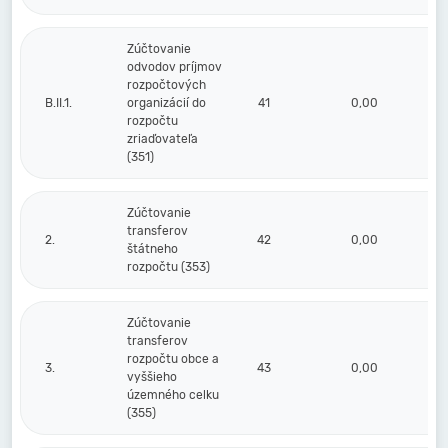
Zúčtovanie
odvodov príjmov
rozpočtových
B.II.1.
organizácií do
41
0,00
rozpočtu
zriaďovateľa
(351)
Zúčtovanie
transferov
2.
42
0,00
štátneho
rozpočtu (353)
Zúčtovanie
transferov
rozpočtu obce a
3.
43
0,00
vyššieho
územného celku
(355)