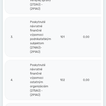
verejnej správy
(272AÚ) -
(291AÚ)
Poskytnuté
návratné
finančné
výpomoci
3.
101
0,00
podnikateľským
subjektom
(274AÚ)-
(291AÚ)
Poskytnuté
návratné
finančné
výpomoci
4.
102
0,00
ostatným
organizáciám
(275AÚ) -
(291AÚ)