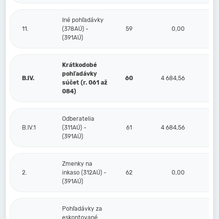
Iné pohľadávky
11.
(378AÚ) -
59
0,00
(391AÚ)
Krátkodobé
pohľadávky
B.IV.
60
4 684,56
súčet (r. 061 až
084)
Odberatelia
B.IV.1
(311AÚ) -
61
4 684,56
(391AÚ)
Zmenky na
2.
inkaso (312AÚ) -
62
0,00
(391AÚ)
Pohľadávky za
eskontované