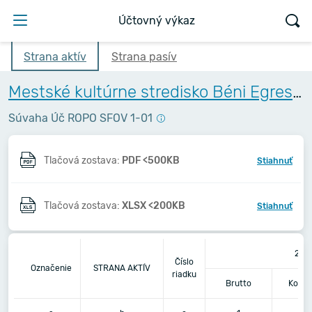
Účtovný výkaz
Strana aktív
Strana pasív
Mestské kultúrne stredisko Béni Egressyho - Egressy Béni Városi Művelődési Központ
Súvaha Úč ROPO SFOV 1-01
Tlačová zostava:
PDF <500KB
Stiahnuť
Tlačová zostava:
XLSX <200KB
Stiahnuť
202
Číslo
Označenie
STRANA AKTÍV
riadku
Brutto
Korek