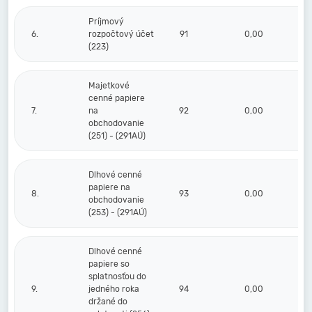
Príjmový
6.
rozpočtový účet
91
0,00
(223)
Majetkové
cenné papiere
7.
na
92
0,00
obchodovanie
(251) - (291AÚ)
Dlhové cenné
papiere na
8.
93
0,00
obchodovanie
(253) - (291AÚ)
Dlhové cenné
papiere so
splatnosťou do
9.
jedného roka
94
0,00
držané do