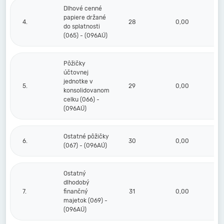
Dlhové cenné
papiere držané
4.
28
0,00
do splatnosti
(065) - (096AÚ)
Pôžičky
účtovnej
jednotke v
5.
29
0,00
konsolidovanom
celku (066) -
(096AÚ)
Ostatné pôžičky
6.
30
0,00
(067) - (096AÚ)
Ostatný
dlhodobý
7.
finančný
31
0,00
majetok (069) -
(096AÚ)