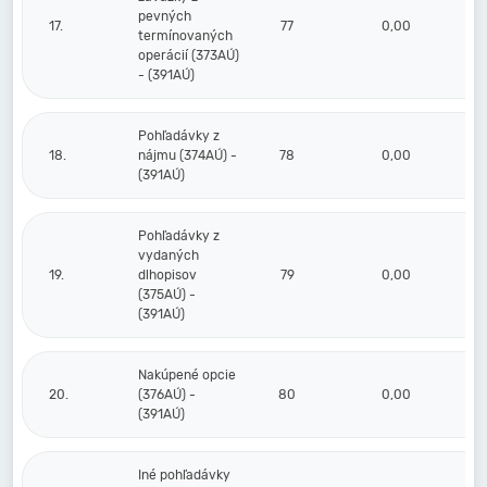
pevných
17.
77
0,00
termínovaných
operácií (373AÚ)
- (391AÚ)
Pohľadávky z
18.
nájmu (374AÚ) -
78
0,00
(391AÚ)
Pohľadávky z
vydaných
19.
dlhopisov
79
0,00
(375AÚ) -
(391AÚ)
Nakúpené opcie
20.
(376AÚ) -
80
0,00
(391AÚ)
Iné pohľadávky