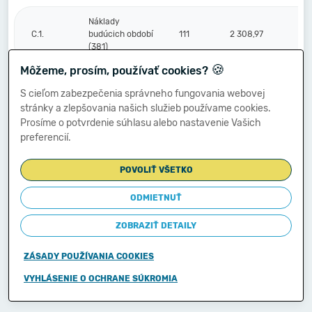
Náklady
C.1.
budúcich období
111
2 308,97
(381)
🍪
Môžeme, prosím, používať cookies?
Komplexné
S cieľom zabezpečenia správneho fungovania webovej
náklady
2.
112
0,00
stránky a zlepšovania našich služieb používame cookies.
budúcich období
Prosíme o potvrdenie súhlasu alebo nastavenie Vašich
(382)
preferencií.
Príjmy budúcich
3.
113
0,00
POVOLIŤ VŠETKO
období (385)
ODMIETNUŤ
Vzťahy k účtom
ZOBRAZIŤ DETAILY
klientov
Štátnej
D.
114
0,00
pokladnice
ZÁSADY POUŽÍVANIA COOKIES
(účtová
skupina 20)
VYHLÁSENIE O OCHRANE SÚKROMIA