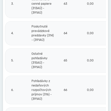
3.
cenné papiere
63
0,00
(313AÚ) -
(391AÚ)
Poskytnuté
prevádzkové
4.
64
0,00
preddavky (314)
- (391AÚ)
Ostatné
pohľadávky
5.
65
0,00
(315AÚ) -
(391AÚ)
Pohľadávky z
nedaňových
6.
rozpočtových
66
0,00
príjmov (316) -
(391AÚ)