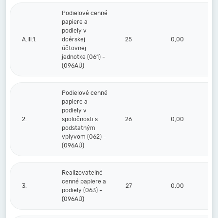
Podielové cenné
papiere a
podiely v
A.III.1.
dcérskej
25
0,00
účtovnej
jednotke (061) -
(096AÚ)
Podielové cenné
papiere a
podiely v
2.
spoločnosti s
26
0,00
podstatným
vplyvom (062) -
(096AÚ)
Realizovateľné
cenné papiere a
3.
27
0,00
podiely (063) -
(096AÚ)