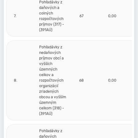
Pohľadávky z
daňových a
colných
7.
67
0,00
rozpočtových
príjmov (317) -
(391AÚ)
Pohľadávky z
nedaňových
príjmov obcí a
vyšších
územných
celkov a
8.
rozpočtových
68
0,00
organizácií
zriadených
obcou a vyšším
územným
celkom (318) -
(391AÚ)
Pohľadávky z
daňových