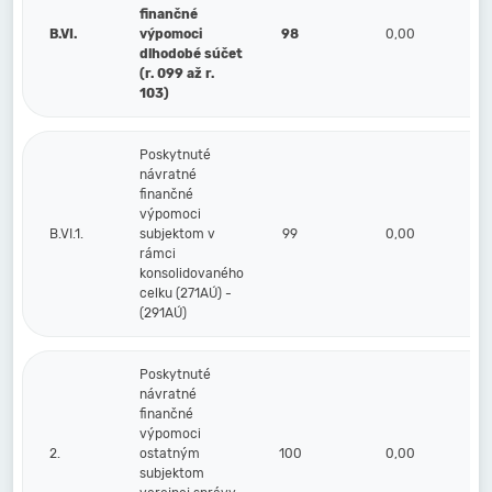
finančné
B.VI.
výpomoci
98
0,00
dlhodobé súčet
(r. 099 až r.
103)
Poskytnuté
návratné
finančné
výpomoci
B.VI.1.
subjektom v
99
0,00
rámci
konsolidovaného
celku (271AÚ) -
(291AÚ)
Poskytnuté
návratné
finančné
výpomoci
2.
ostatným
100
0,00
subjektom