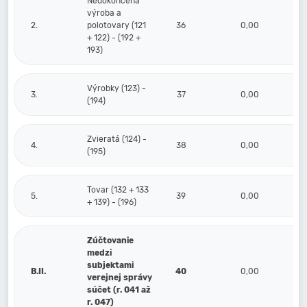
Nedokončená
výroba a
2.
polotovary (121
36
0,00
+ 122) - (192 +
193)
Výrobky (123) -
3.
37
0,00
(194)
Zvieratá (124) -
4.
38
0,00
(195)
Tovar (132 + 133
5.
39
0,00
+ 139) - (196)
Zúčtovanie
medzi
subjektami
B.II.
40
0,00
verejnej správy
súčet (r. 041 až
r. 047)