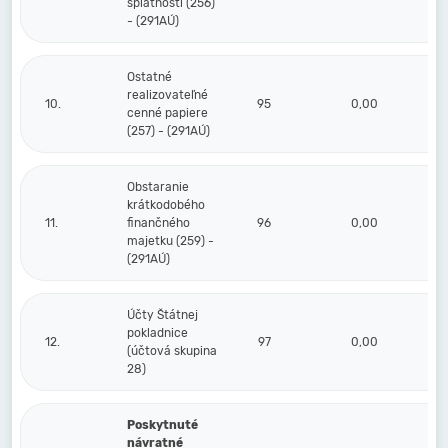
splatnosti (256)
- (291AÚ)
Ostatné
realizovateľné
10.
95
0,00
cenné papiere
(257) - (291AÚ)
Obstaranie
krátkodobého
11.
finančného
96
0,00
majetku (259) -
(291AÚ)
Účty Štátnej
pokladnice
12.
97
0,00
(účtová skupina
28)
Poskytnuté
návratné