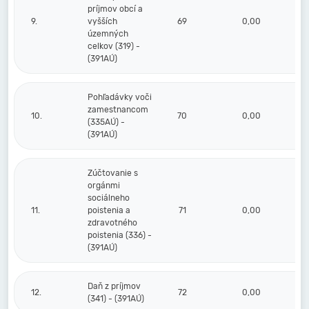
príjmov obcí a
9.
vyšších
69
0,00
územných
celkov (319) -
(391AÚ)
Pohľadávky voči
zamestnancom
10.
70
0,00
(335AÚ) -
(391AÚ)
Zúčtovanie s
orgánmi
sociálneho
11.
poistenia a
71
0,00
zdravotného
poistenia (336) -
(391AÚ)
Daň z príjmov
12.
72
0,00
(341) - (391AÚ)