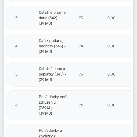
Ostatné priame
13.
dane (342) -
73
0,00
(391AÚ)
Daň z pridanej
14.
hodnoty (343) -
74
0,00
(391AÚ)
Ostatné dane a
15.
poplatky (345) -
75
0,00
(391AÚ)
Pohľadávky voči
združeniu
16.
76
0,00
(369AÚ) -
(391AÚ)
Pohľadávky a
záväzky z