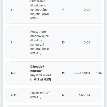
Obstaranie
dlhodobého
6.
nehmotného
9
0,00
majetku (041) -
(093)
Poskytnuté
preddavky na
dlhodobý
7.
10
0,00
nehmotný
majetok (051) -
(095AÚ)
Dlhodobý
hmotný
A.II.
11
2 783 338,14
1 045 3
majetok súčet
(r. 012 až 023)
Pozemky (031) -
A.II.1.
12
6 555,54
(092AÚ)