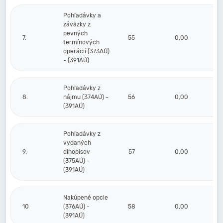
Pohľadávky a
záväzky z
pevných
7.
55
0,00
termínových
operácií (373AÚ)
- (391AÚ)
Pohľadávky z
8.
nájmu (374AÚ) -
56
0,00
(391AÚ)
Pohľadávky z
vydaných
9.
dlhopisov
57
0,00
(375AÚ) -
(391AÚ)
Nakúpené opcie
10
(376AÚ) -
58
0,00
(391AÚ)