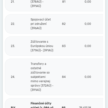
21.
(378AÚ) -
81
0,00
(391AÚ)
Spojovací účet
22.
pri združení
82
0,00
(396AÚ)
Zúčtovanie s
23.
Európskou úniou
83
0,00
(371AÚ)- (391AÚ)
Transfery a
ostatné
zúčtovanie so
24.
subjektami
84
0,00
mimo verejnej
správy (372AÚ) -
(391AÚ)
Finančné účty
B.V.
súčet (r. 086 až
85
79 413,18