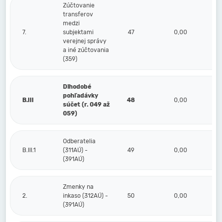
Zúčtovanie
transferov
medzi
7.
subjektami
47
0,00
verejnej správy
a iné zúčtovania
(359)
Dlhodobé
pohľadávky
B.III
48
0,00
súčet (r. 049 až
059)
Odberatelia
B.III.1
(311AÚ) -
49
0,00
(391AÚ)
Zmenky na
2.
inkaso (312AÚ) -
50
0,00
(391AÚ)