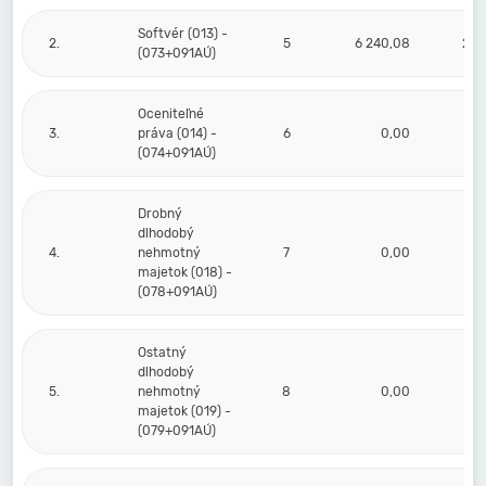
Softvér (013) -
2.
5
6 240,08
2 1
(073+091AÚ)
Oceniteľné
3.
práva (014) -
6
0,00
(074+091AÚ)
Drobný
dlhodobý
4.
nehmotný
7
0,00
majetok (018) -
(078+091AÚ)
Ostatný
dlhodobý
5.
nehmotný
8
0,00
majetok (019) -
(079+091AÚ)