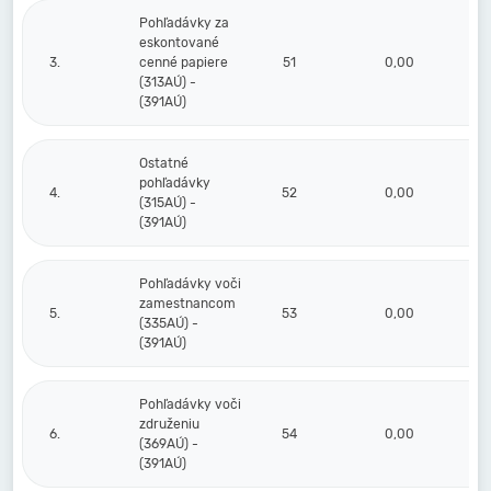
Pohľadávky za
eskontované
3.
cenné papiere
51
0,00
(313AÚ) -
(391AÚ)
Ostatné
pohľadávky
4.
52
0,00
(315AÚ) -
(391AÚ)
Pohľadávky voči
zamestnancom
5.
53
0,00
(335AÚ) -
(391AÚ)
Pohľadávky voči
združeniu
6.
54
0,00
(369AÚ) -
(391AÚ)