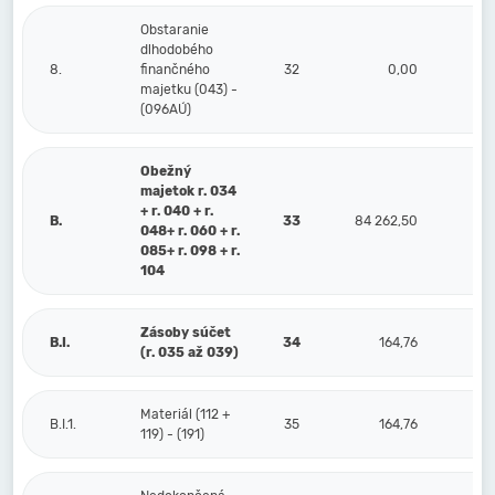
Obstaranie
dlhodobého
8.
finančného
32
0,00
majetku (043) -
(096AÚ)
Obežný
majetok r. 034
+ r. 040 + r.
B.
33
84 262,50
048+ r. 060 + r.
085+ r. 098 + r.
104
Zásoby súčet
B.I.
34
164,76
(r. 035 až 039)
Materiál (112 +
B.I.1.
35
164,76
119) - (191)