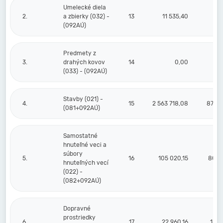
Umelecké diela
2.
a zbierky (032) -
13
11 535,40
(092AÚ)
Predmety z
3.
drahých kovov
14
0,00
(033) - (092AÚ)
Stavby (021) -
4.
15
2 563 718,08
876 5
(081+092AÚ)
Samostatné
hnuteľné veci a
súbory
5.
16
105 020,15
80 1
hnuteľných vecí
(022) -
(082+092AÚ)
Dopravné
prostriedky
6.
17
22 960,16
15 1