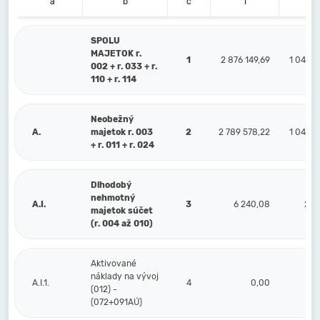
a
b
c
1
2
SPOLU
MAJETOK r.
1
2 876 149,69
1 047 4
002 + r. 033 + r.
110 + r. 114
Neobežný
A.
majetok r. 003
2
2 789 578,22
1 047 4
+ r. 011 + r. 024
Dlhodobý
nehmotný
A.I.
3
6 240,08
2 1
majetok súčet
(r. 004 až 010)
Aktivované
náklady na vývoj
A.I.1.
4
0,00
(012) -
(072+091AÚ)