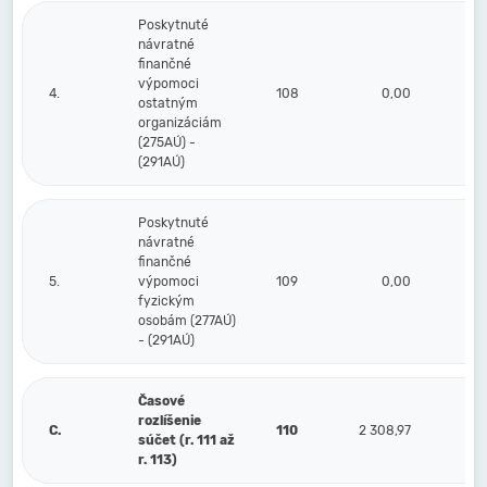
Poskytnuté
návratné
finančné
výpomoci
4.
108
0,00
ostatným
organizáciám
(275AÚ) -
(291AÚ)
Poskytnuté
návratné
finančné
5.
výpomoci
109
0,00
fyzickým
osobám (277AÚ)
- (291AÚ)
Časové
rozlíšenie
C.
110
2 308,97
súčet (r. 111 až
r. 113)