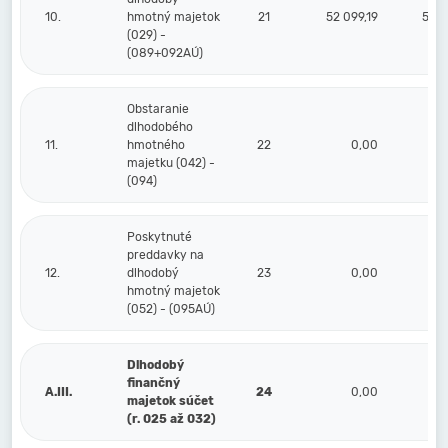
10.
hmotný majetok
21
52 099,19
52 0
(029) -
(089+092AÚ)
Obstaranie
dlhodobého
11.
hmotného
22
0,00
majetku (042) -
(094)
Poskytnuté
preddavky na
12.
dlhodobý
23
0,00
hmotný majetok
(052) - (095AÚ)
Dlhodobý
finančný
A.III.
24
0,00
majetok súčet
(r. 025 až 032)