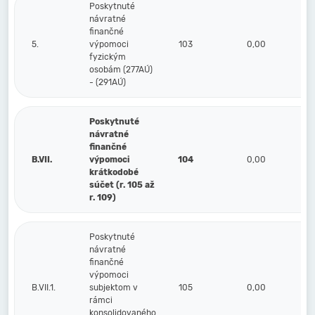
Poskytnuté
návratné
finančné
5.
výpomoci
103
0,00
fyzickým
osobám (277AÚ)
- (291AÚ)
Poskytnuté
návratné
finančné
B.VII.
výpomoci
104
0,00
krátkodobé
súčet (r. 105 až
r. 109)
Poskytnuté
návratné
finančné
výpomoci
B.VII.1.
subjektom v
105
0,00
rámci
konsolidovaného