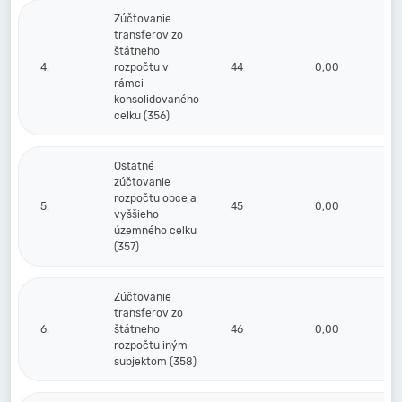
Zúčtovanie
transferov zo
štátneho
4.
rozpočtu v
44
0,00
rámci
konsolidovaného
celku (356)
Ostatné
zúčtovanie
rozpočtu obce a
5.
45
0,00
vyššieho
územného celku
(357)
Zúčtovanie
transferov zo
6.
štátneho
46
0,00
rozpočtu iným
subjektom (358)