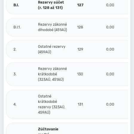
Rezervy súčet
B.I.
127
0,00
(r. 128 až 131)
Rezervy zákonné
B.I.1.
128
0,00
dlhodobé (451AÚ)
Ostatné rezervy
2.
129
0,00
(459AÚ)
Rezervy zákonné
3.
krátkodobé
130
0,00
(323AÚ, 451AÚ)
Ostatné
krátkodobé
4.
131
0,00
rezervy (323AÚ,
459AÚ)
Zúčtovanie