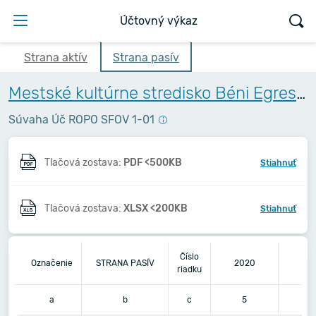
Účtovný výkaz
Strana aktív
Strana pasív
Mestské kultúrne stredisko Béni Egressyho - Egressy Béni Városi Művelődési Központ
Súvaha Úč ROPO SFOV 1-01
Tlačová zostava:
PDF <500KB
Stiahnuť
Tlačová zostava:
XLSX <200KB
Stiahnuť
Číslo
Označenie
STRANA PASÍV
2020
20
riadku
a
b
c
5
6