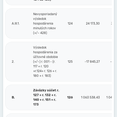
Nevysporiadaný
výsledok
A.III.1.
hospodárenia
124
24 173,30
30 
minulých rokov
(+/– 428)
Výsledok
hospodárenia za
účtovné obdobie
2.
(+/–) r. 001 - (r.
125
-17 845,27
-8 5
117 + r. 120
+r.124+ r. 126 + r.
180 + r. 183)
Záväzky súčet r.
127 + r. 132 + r.
B.
126
1 063 538,43
1 043 
140 + r. 151 + r.
173