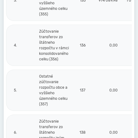
3.
135
974 089,98
1 016 
vyššieho
územného celku
(355)
Zúčtovanie
transferov zo
štátneho
4.
136
0,00
rozpočtu v rámci
konsolidovaného
celku (356)
Ostatné
zúčtovanie
rozpočtu obce a
5.
137
0,00
vyššieho
územného celku
(357)
Zúčtovanie
transferov zo
6.
štátneho
138
0,00