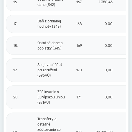
16.
167
1 358,45
1 
dane (342)
Daň z pridanej
17.
168
0,00
hodnoty (343)
Ostatné dane a
18.
169
0,00
poplatky (345)
Spojovací účet
19.
pri združení
170
0,00
(396AÚ)
Zúčtovanie s
20.
Európskou úniou
171
0,00
(371AÚ)
Transfery a
ostatné
zúčtovanie so