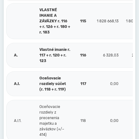
VLASTNÉ
IMANIE A
ZÁVÄZKY r. 116
115
1 828 668,13
1 805 6
+ r. 126 + r. 180 +
r. 183
Vlastné imanie r.
A.
117 + r. 120 + r.
116
6 328,03
24 
123
Oceňovacie
A.I.
rozdiely súčet
117
0,00
(r. 118 + r. 119)
Oceňovacie
rozdiely z
precenenia
A.I.1.
118
0,00
majetku a
záväzkov (+/–
414)