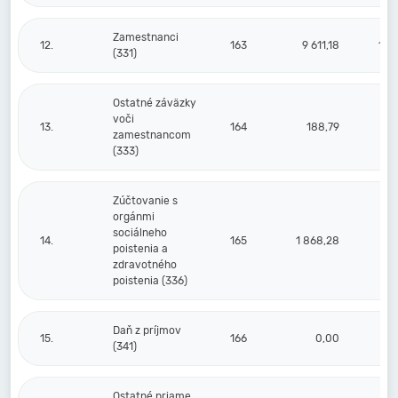
Zamestnanci
12.
163
9 611,18
10 
(331)
Ostatné záväzky
voči
13.
164
188,79
zamestnancom
(333)
Zúčtovanie s
orgánmi
sociálneho
14.
165
1 868,28
7 1
poistenia a
zdravotného
poistenia (336)
Daň z príjmov
15.
166
0,00
(341)
Ostatné priame