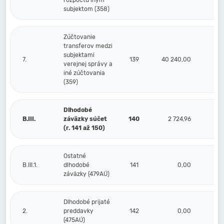
rozpočtu iným
subjektom (358)
Zúčtovanie
transferov medzi
subjektami
7.
139
40 240,00
verejnej správy a
iné zúčtovania
(359)
Dlhodobé
B.III.
záväzky súčet
140
2 724,96
3 
(r. 141 až 150)
Ostatné
B.III.1.
dlhodobé
141
0,00
záväzky (479AÚ)
Dlhodobé prijaté
2.
preddavky
142
0,00
(475AÚ)