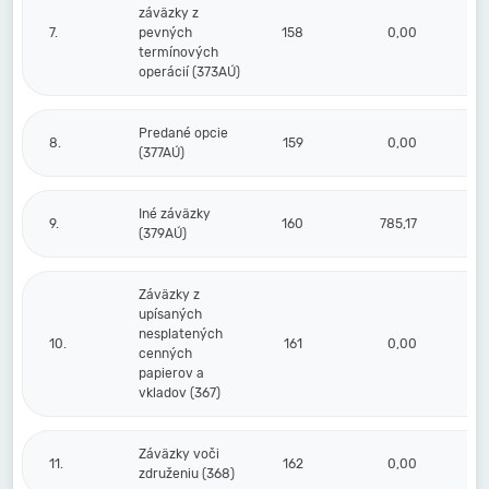
záväzky z
7.
pevných
158
0,00
termínových
operácií (373AÚ)
Predané opcie
8.
159
0,00
(377AÚ)
Iné záväzky
9.
160
785,17
1 
(379AÚ)
Záväzky z
upísaných
nesplatených
10.
161
0,00
cenných
papierov a
vkladov (367)
Záväzky voči
11.
162
0,00
združeniu (368)