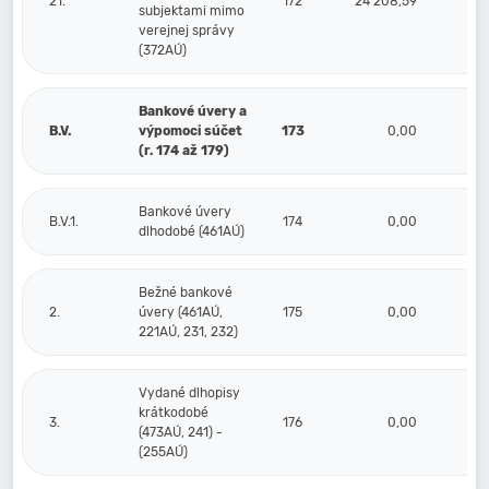
21.
172
24 208,59
subjektami mimo
verejnej správy
(372AÚ)
Bankové úvery a
B.V.
výpomoci súčet
173
0,00
(r. 174 až 179)
Bankové úvery
B.V.1.
174
0,00
dlhodobé (461AÚ)
Bežné bankové
2.
úvery (461AÚ,
175
0,00
221AÚ, 231, 232)
Vydané dlhopisy
krátkodobé
3.
176
0,00
(473AÚ, 241) -
(255AÚ)