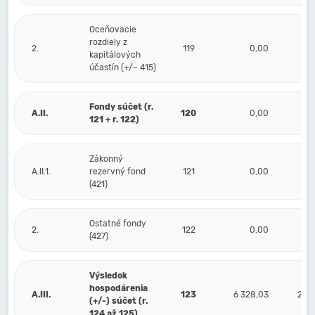
Oceňovacie
rozdiely z
2.
119
0,00
kapitálových
účastín (+/– 415)
Fondy súčet (r.
A.II.
120
0,00
1 8
121 + r. 122)
Zákonný
A.II.1.
rezervný fond
121
0,00
1 8
(421)
Ostatné fondy
2.
122
0,00
(427)
Výsledok
hospodárenia
A.III.
123
6 328,03
22 3
(+/-) súčet (r.
124 až 125)