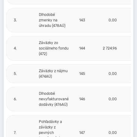
Dlhodobé
3.
zmenky na
143
0,00
úhradu (478AÚ)
Záväzky zo
4.
sociálneho fondu
144
2 724,96
3 
(472)
Záväzky z nájmu
5.
145
0,00
(474AÚ)
Dlhodobé
6.
nevyfakturované
146
0,00
dodávky (476AÚ)
Pohľadávky a
záväzky z
7.
pevných
147
0,00