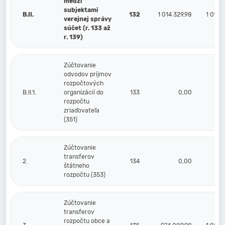
medzi
subjektami
B.II.
132
1 014 329,98
1 016 
verejnej správy
súčet (r. 133 až
r. 139)
Zúčtovanie
odvodov príjmov
rozpočtových
B.II.1.
organizácií do
133
0,00
rozpočtu
zriaďovateľa
(351)
Zúčtovanie
transferov
2.
134
0,00
štátneho
rozpočtu (353)
Zúčtovanie
transferov
rozpočtu obce a