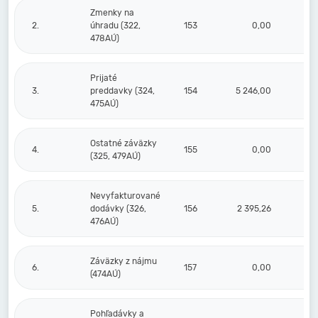
Zmenky na
2.
úhradu (322,
153
0,00
478AÚ)
Prijaté
3.
preddavky (324,
154
5 246,00
475AÚ)
Ostatné záväzky
4.
155
0,00
(325, 479AÚ)
Nevyfakturované
5.
dodávky (326,
156
2 395,26
1 
476AÚ)
Záväzky z nájmu
6.
157
0,00
(474AÚ)
Pohľadávky a