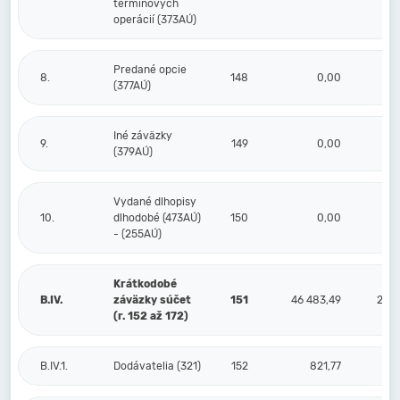
termínových
operácií (373AÚ)
Predané opcie
8.
148
0,00
(377AÚ)
Iné záväzky
9.
149
0,00
(379AÚ)
Vydané dlhopisy
10.
dlhodobé (473AÚ)
150
0,00
- (255AÚ)
Krátkodobé
B.IV.
záväzky súčet
151
46 483,49
23 9
(r. 152 až 172)
B.IV.1.
Dodávatelia (321)
152
821,77
2 2