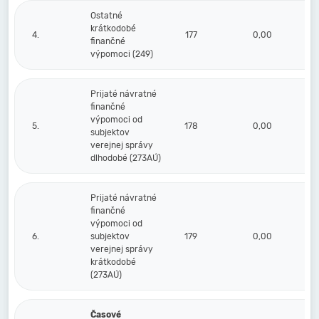
Ostatné
krátkodobé
4.
177
0,00
finančné
výpomoci (249)
Prijaté návratné
finančné
výpomoci od
5.
178
0,00
subjektov
verejnej správy
dlhodobé (273AÚ)
Prijaté návratné
finančné
výpomoci od
6.
subjektov
179
0,00
verejnej správy
krátkodobé
(273AÚ)
Časové