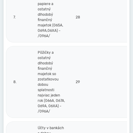
papiere a
ostatný
dlhodobý
7.
28
finančný
majetok (065A,
069A,06XA) -
/096A/
Pôžičky a
ostatný
dlhodobý
finančný
majetok so
zostatkovou
8.
29
dobou
splatnosti
najviac jeden
rok (066A, 067A,
069A, 06XA) -
/096A/
Účty v bankách