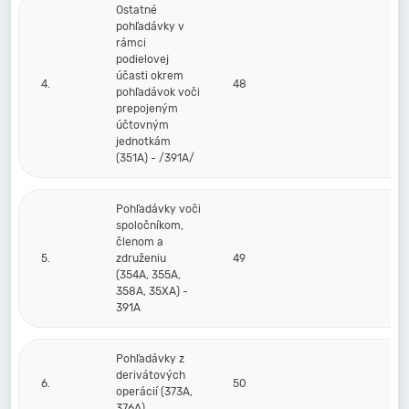
Ostatné
pohľadávky v
rámci
podielovej
účasti okrem
4.
48
pohľadávok voči
prepojeným
účtovným
jednotkám
(351A) - /391A/
Pohľadávky voči
spoločníkom,
členom a
5.
združeniu
49
(354A, 355A,
358A, 35XA) -
391A
Pohľadávky z
derivátových
6.
50
operácií (373A,
376A)