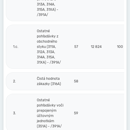
313A, 314A,
315A, 31XA) -
/391A/
Ostatné
pohľadávky z
obchodného
1.c.
styku (311A,
57
12 824
100
312A, 313A,
314A, 315A,
31XA) - /391A/
Čistá hodnota
2.
58
zákazky (316A)
Ostatné
pohľadávky voči
prepojeným
3.
59
účtovným
jednotkám
(351A) - /391A/