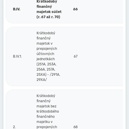
Krátkodobý
finančný
B.IV.
66
majetok súčet
(r. 67 až r. 70)
Krátkodobý
finančný
majetok v
prepojených
účtovných
B.IV.1.
67
jednotkách
(251A, 253A,
256A, 257A,
25XA) - /291A,
29XA/
Krátkodobý
finančný
majetok bez
krátkodobého
finančného
majetku v
2.
prepojených
68