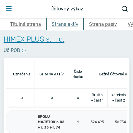
Účtovný výkaz
Titulná strana
Strana aktív
Strana pasív
Vý
HIMEX PLUS s. r. o.
Úč POD
Číslo
Označenie
STRANA AKTÍV
Bežné účtovné obdo
riadku
Brutto
Korekcia
a
b
c
- časť 1
- časť 2
SPOLU
MAJETOK r. 02
1
324 495
56 734
+ r. 33 + r. 74