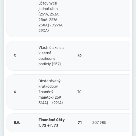
účtovných
jednotkách
(251A, 253A,
256A, 257A,
25XA) - /291A,
29XA/
Vlastné akcie a
vlastné
3.
69
obchodné
podiely (252)
Obstarávaný
krátkodobý
4.
finančný
70
majetok (259,
314A) - /291A/
Finančné účty
B.V.
71
207 985
r. 72 + r. 73