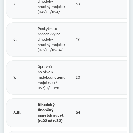
dlhodobý
7.
18
hmotný majetok
(042) - /094/
Poskytnuté
preddavky na
8.
dlhodobý
19
hmotný majetok
(052) - /095A/
Opravná
položka k
9.
nadobudnutému
20
majetku (+/-
097) +/- 098
Dlhodobý
finančný
A.III.
21
majetok súčet
(r. 22 až r. 32)