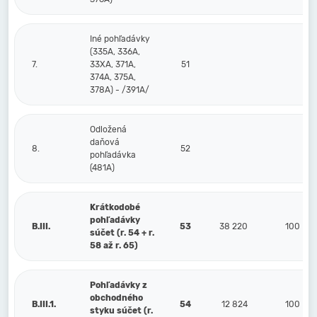
Iné pohľadávky
(335A, 336A,
7.
33XA, 371A,
51
374A, 375A,
378A) - /391A/
Odložená
daňová
8.
52
pohľadávka
(481A)
Krátkodobé
pohľadávky
B.III.
53
38 220
100
súčet (r. 54 + r.
58 až r. 65)
Pohľadávky z
obchodného
B.III.1.
54
12 824
100
styku súčet (r.