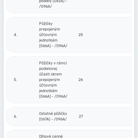
podiely (063A) -
/096A/
Pôžičky
prepojeným
4.
účtovným
25
jednotkám
(066A) - /096A/
Pôžičky v rámci
podielovej
účasti okrem
5.
prepojeným
26
účtovným
jednotkám
(066A) - /096A/
Ostatné pôžičky
6.
27
(067A) - /096A/
Dlhové cenné