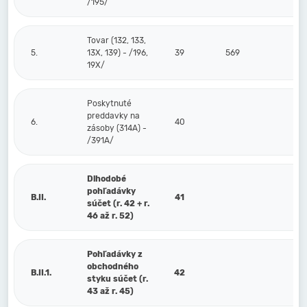
/195/
Tovar (132, 133,
5.
13X, 139) - /196,
39
569
19X/
Poskytnuté
preddavky na
6.
40
zásoby (314A) -
/391A/
Dlhodobé
pohľadávky
B.II.
41
súčet (r. 42 + r.
46 až r. 52)
Pohľadávky z
obchodného
B.II.1.
42
styku súčet (r.
43 až r. 45)