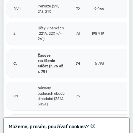
Peniaze (211,
B.V.1.
72
9 066
213, 21X)
Účty v bankách
2.
(221A, 22X +/-
73
198 919
261)
Časové
rozlíšenie
C.
74
5 793
súčet (r. 75 až
r. 78)
Náklady
budúcich období
C.1.
75
dlhodobé (381A,
382A)
Náklady
🍪
Môžeme, prosím, používať cookies?
budúcich období
2.
76
5 793
krátkodobé