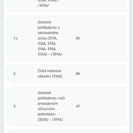
315A, 31XA) -
/391A/
Ostatné
pohľadávky z
obchodného
1.c.
styku (311A,
45
312A, 313A,
314A, 315A,
31XA) - /391A/
Čistá hodnota
2.
46
zákazky (316A)
Ostatné
pohľadávky voči
prepojeným
3.
47
účtovným
jednotkám
(351A) - /391A/