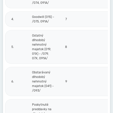
/074, 091A/
Goodwill (015) -
4.
7
/075, 091A/
Ostatný
dlhodobý
nehmotný
5.
8
majetok (019,
01X) - /079,
07X, 091A/
Obstarávaný
dlhodobý
6.
nehmotný
9
majetok (041) -
/093/
Poskytnuté
preddavky na