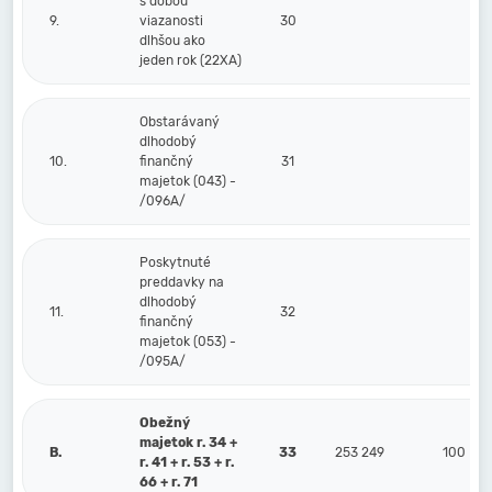
s dobou
9.
viazanosti
30
dlhšou ako
jeden rok (22XA)
Obstarávaný
dlhodobý
10.
finančný
31
majetok (043) -
/096A/
Poskytnuté
preddavky na
dlhodobý
11.
32
finančný
majetok (053) -
/095A/
Obežný
majetok r. 34 +
B.
33
253 249
100
r. 41 + r. 53 + r.
66 + r. 71