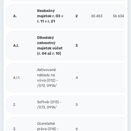
Neobežný
A.
majetok r. 03 +
2
65 453
56 634
r. 11 + r. 21
Dlhodobý
nehmotný
A.I.
3
majetok súčet
(r. 04 až r. 10)
Aktivované
náklady na
A.I.1.
4
vývoj (012) -
/072, 091A/
Softvér (013) -
2.
5
/073, 091A/
Oceniteľné
3.
práva (014) -
6