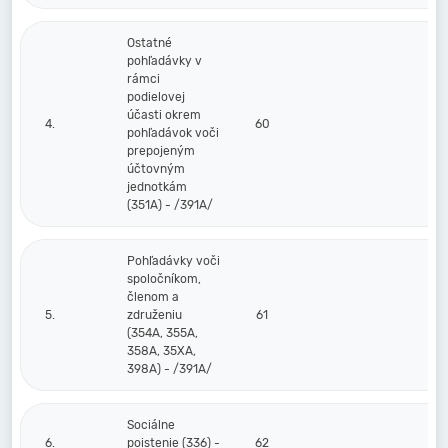
Ostatné
pohľadávky v
rámci
podielovej
účasti okrem
4.
60
pohľadávok voči
prepojeným
účtovným
jednotkám
(351A) - /391A/
Pohľadávky voči
spoločníkom,
členom a
5.
združeniu
61
(354A, 355A,
358A, 35XA,
398A) - /391A/
Sociálne
6.
poistenie (336) -
62