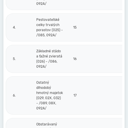
092A/
Pestovateľské
celky trvalých
4.
15
porastov (025) -
/085, 092A/
Základné stádo
a ťažné zvieratá
5.
16
(026) - /086,
092A/
Ostatný
dlhodobý
hmotný majetok
6.
17
(029, 02X, 032)
- /089, 08X,
092A/
Obstarávaný