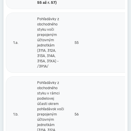
55 až r. 57)
Pohľadávky z
obchodného
styku voči
prepojeným
účtovným
1.a.
55
jednotkám
(311A, 312A,
313A, 314A,
315A, 31XA) -
/391A/
Pohľadávky z
obchodného
styku v rámci
podielovej
účasti okrem
pohľadávok voči
1.b.
prepojeným
56
účtovným
jednotkám
(311A, 312A,