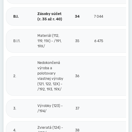
Zásoby súčet
B.I.
34
7 044
(r. 35 až r. 40)
Materiál (112,
B.I.1.
119, 11X) - /191,
35
6 475
19X/
Nedokončená
výroba a
polotovary
2.
36
vlastnej výroby
(121, 122, 12X) -
/192, 193, 19X/
Výrobky (123) -
3.
37
/194/
Zvieratá (124) -
4.
38