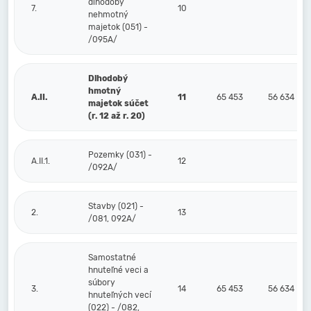
dlhodobý
7.
10
nehmotný
majetok (051) -
/095A/
Dlhodobý
hmotný
A.II.
11
65 453
56 634
majetok súčet
(r. 12 až r. 20)
Pozemky (031) -
A.II.1.
12
/092A/
Stavby (021) -
2.
13
/081, 092A/
Samostatné
hnuteľné veci a
súbory
3.
14
65 453
56 634
hnuteľných vecí
(022) - /082,