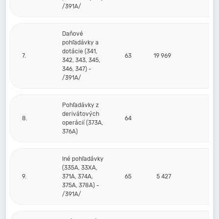
/391A/
Daňové
pohľadávky a
dotácie (341,
7.
63
19 969
342, 343, 345,
346, 347) -
/391A/
Pohľadávky z
derivátových
8.
64
operácií (373A,
376A)
Iné pohľadávky
(335A, 33XA,
9.
371A, 374A,
65
5 427
375A, 378A) -
/391A/