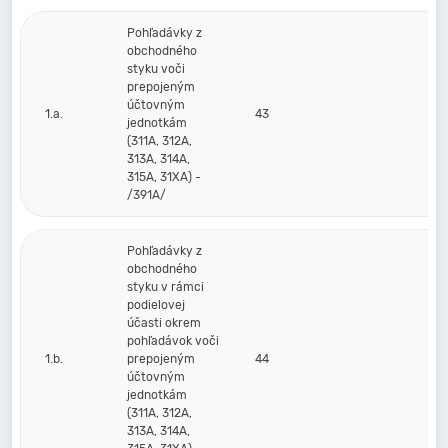
Pohľadávky z
obchodného
styku voči
prepojeným
účtovným
1.a.
43
jednotkám
(311A, 312A,
313A, 314A,
315A, 31XA) -
/391A/
Pohľadávky z
obchodného
styku v rámci
podielovej
účasti okrem
pohľadávok voči
1.b.
prepojeným
44
účtovným
jednotkám
(311A, 312A,
313A, 314A,