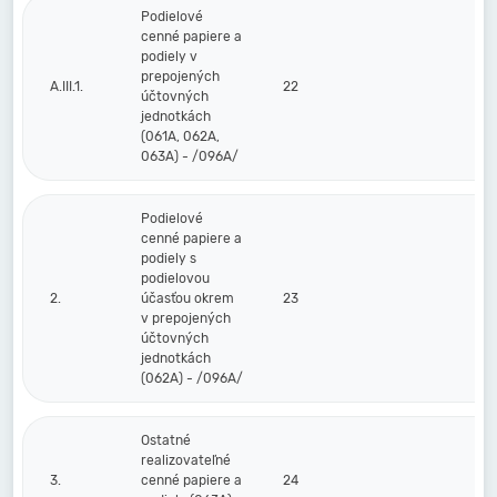
Podielové
cenné papiere a
podiely v
prepojených
A.III.1.
22
účtovných
jednotkách
(061A, 062A,
063A) - /096A/
Podielové
cenné papiere a
podiely s
podielovou
2.
účasťou okrem
23
v prepojených
účtovných
jednotkách
(062A) - /096A/
Ostatné
realizovateľné
3.
cenné papiere a
24