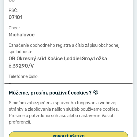
PSČ:
07101
Obec:
Michalovce
Označenie obchodného registra a číslo zápisu obchodnej
spoločnosti:
OR Okresný súd Košice I,oddiel:Sro,vl ožka
č.39290/V
Telefónne číslo:
-
🍪
Môžeme, prosím, používať cookies?
Faxové číslo:
-
S cieľom zabezpečenia správneho fungovania webovej
stránky a zlepšovania našich služieb používame cookies.
E-mailová adresa:
Prosíme o potvrdenie súhlasu alebo nastavenie Vašich
-
preferencií.
POVOLIŤ VŠETKO