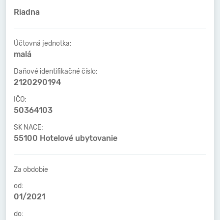
Riadna
Účtovná jednotka:
malá
Daňové identifikačné číslo:
2120290194
IČO:
50364103
SK NACE:
55100 Hotelové ubytovanie
Za obdobie
od:
01/2021
do: