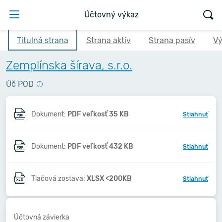
Účtovný výkaz
Titulná strana
Strana aktív
Strana pasív
Vý
Zemplínska šírava, s.r.o.
Úč POD
Dokument:
PDF veľkosť 35 KB
Stiahnuť
Dokument:
PDF veľkosť 432 KB
Stiahnuť
Tlačová zostava:
XLSX <200KB
Stiahnuť
Účtovná závierka