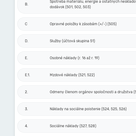
Spotreba materiálu, energie a ostatných nesklad
B.
dodávok (501, 502, 503)
C
Opravné položky k zásobám (+/-) (505)
D.
Služby (účtová skupina 51)
E.
Osobné náklady (r. 16 až r. 19)
E.1.
Mzdové náklady (521, 522)
2.
Odmeny členom orgánov spoločnosti a družstva (
3.
Náklady na sociálne poistenie (524, 525, 526)
4.
Sociálne náklady (527, 528)