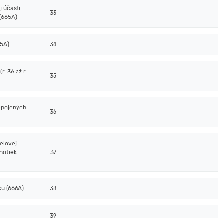
j účasti
33
(665A)
65A)
34
. 36 až r.
35
epojených
36
elovej
notiek
37
ku (666A)
38
39