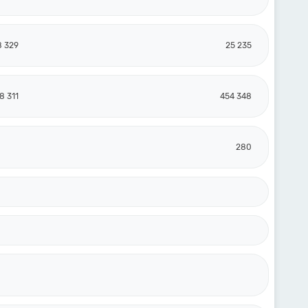
8 329
25 235
8 311
454 348
280