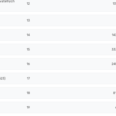
ovateľných
12
13
13
14
14
15
33
16
24
523)
17
18
8
19