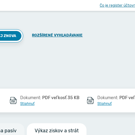
Čo je register účtov
ROZŠÍRENÉ VYHĽADÁVANIE
J ZNOVA
Dokument:
PDF veľkosť 35 KB
Dokument:
PDF ve
Stiahnuť
Stiahnuť
na pasív
Výkaz ziskov a strát