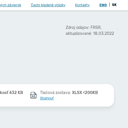
|
SK
ných závierok
Často kladené otázky
Kontakty
ENG
Zdroj údajov: FRSR,
aktualizované: 18.03.2022
ľkosť 432 KB
Tlačová zostava:
XLSX <200KB
Stiahnuť