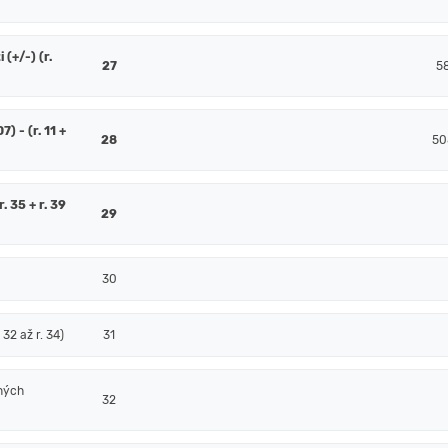
(+/-) (r.
27
5
7) - (r. 11 +
28
50
. 35 + r. 39
29
30
32 až r. 34)
31
ných
32