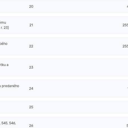
20
nému
21
25
r. 23)
obého
22
25
tku a
23
a predaného
24
25
 545, 546,
26