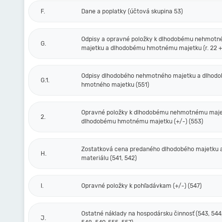
F.
Dane a poplatky (účtová skupina 53)
Odpisy a opravné položky k dlhodobému nehmot
G.
majetku a dlhodobému hmotnému majetku (r. 22 + 
Odpisy dlhodobého nehmotného majetku a dlhod
G.1.
hmotného majetku (551)
Opravné položky k dlhodobému nehmotnému maje
2.
dlhodobému hmotnému majetku (+/-) (553)
Zostatková cena predaného dlhodobého majetku 
H.
materiálu (541, 542)
I.
Opravné položky k pohľadávkam (+/-) (547)
Ostatné náklady na hospodársku činnosť (543, 544,
J.