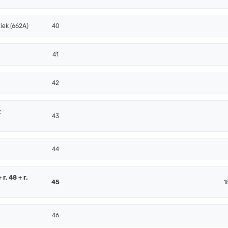
iek (662A)
40
41
42
z
43
44
r. 48 + r.
45
1
46