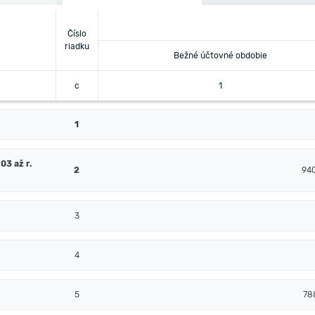
Číslo
riadku
Bežné účtovné obdobie
c
1
1
03 až r.
2
94
3
4
5
78