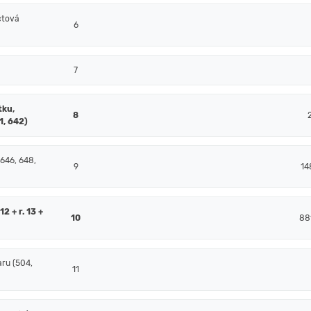
čtová
6
7
tku,
8
1, 642)
 646, 648,
9
14
2 + r. 13 +
10
88
ru (504,
11