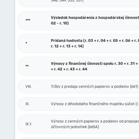
548, 549, 555, 557)
Výsledok hospodárenia z hospodárskej činnosti 
***
02 - r. 10)
Pridaná hodnota (r. 03 + r. 04 + r. 05 + r. 06 + r. 0
*
r. 12 + r. 13 + r. 14)
Výnosy z finančnej činnosti spolu r. 30 + r. 31 + r
**
+ r. 42 + r. 43 + r. 44
VIII.
Tržby z predaja cenných papierov a podielov (661)
IX.
Výnosy z dlhodobého finančného majetku súčet (r. 
Výnosy z cenných papierov a podielov od prepoje
IX.1.
účtovných jednotiek (665A)