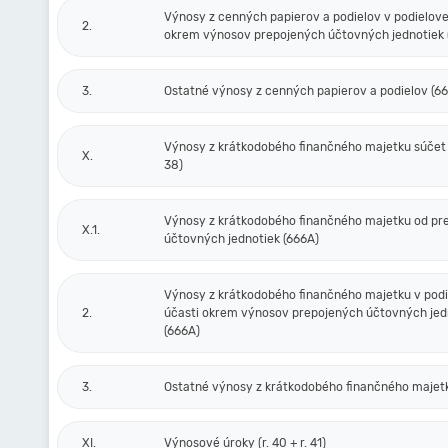
Výnosy z cenných papierov a podielov v podielove
2.
okrem výnosov prepojených účtovných jednotiek 
3.
Ostatné výnosy z cenných papierov a podielov (6
Výnosy z krátkodobého finančného majetku súčet (r
X.
38)
Výnosy z krátkodobého finančného majetku od pr
X.1.
účtovných jednotiek (666A)
Výnosy z krátkodobého finančného majetku v podi
2.
účasti okrem výnosov prepojených účtovných jed
(666A)
3.
Ostatné výnosy z krátkodobého finančného majet
XI.
Výnosové úroky (r. 40 + r. 41)