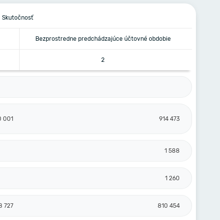
Skutočnosť
Bezprostredne predchádzajúce účtovné obdobie
2
0 001
914 473
1 588
1 260
8 727
810 454