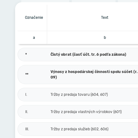
Označenie
Text
a
b
*
Čistý obrat (časť účt. tr. 6 podľa zákona)
Výnosy z hospodárskej činnosti spolu súčet (r. 
**
09)
I.
Tržby z predaja tovaru (604, 607)
II.
Tržby z predaja vlastných výrobkov (601)
III.
Tržby z predaja služieb (602, 606)