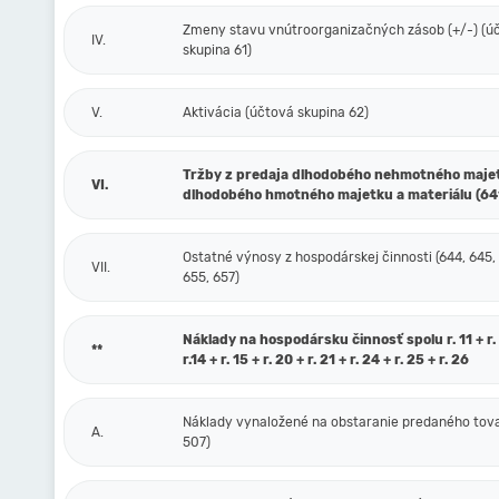
Zmeny stavu vnútroorganizačných zásob (+/-) (ú
IV.
skupina 61)
V.
Aktivácia (účtová skupina 62)
Tržby z predaja dlhodobého nehmotného maje
VI.
dlhodobého hmotného majetku a materiálu (64
Ostatné výnosy z hospodárskej činnosti (644, 645,
VII.
655, 657)
Náklady na hospodársku činnosť spolu r. 11 + r. 1
**
r.14 + r. 15 + r. 20 + r. 21 + r. 24 + r. 25 + r. 26
Náklady vynaložené na obstaranie predaného tova
A.
507)