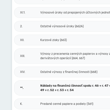
XI.1.
Výnosové úroky od prepojených účtovných jednot
2.
Ostatné výnosové úroky (662A)
XII.
Kurzové zisky (663)
Výnosy z precenenia cenných papierov a výnosy 
XIII.
derivátových operácií (664, 667)
XIV.
Ostatné výnosy z finančnej činnosti (668)
Náklady na finančnú činnosť spolu r. 46 + r. 47 + 
**.
49 + r. 52 + r. 53 + r. 54
K.
Predané cenné papiere a podiely (561)