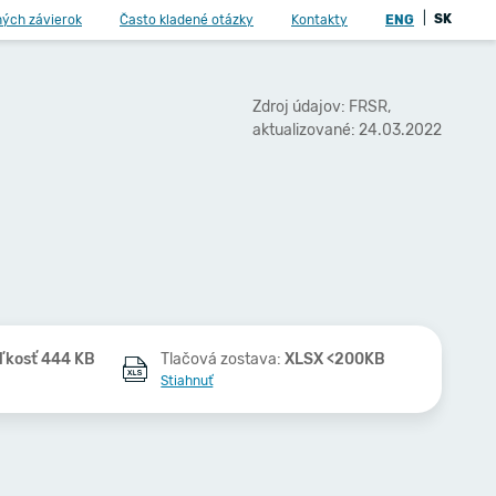
|
SK
ných závierok
Často kladené otázky
Kontakty
ENG
Zdroj údajov: FRSR,
aktualizované: 24.03.2022
ľkosť 444 KB
Tlačová zostava:
XLSX <200KB
Stiahnuť