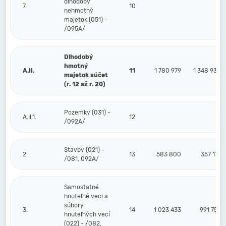
dlhodobý
7.
10
nehmotný
majetok (051) -
/095A/
Dlhodobý
hmotný
A.II.
11
1 780 979
1 348 930
majetok súčet
(r. 12 až r. 20)
Pozemky (031) -
A.II.1.
12
/092A/
Stavby (021) -
2.
13
583 800
357 177
/081, 092A/
Samostatné
hnuteľné veci a
súbory
3.
14
1 023 433
991 753
hnuteľných vecí
(022) - /082,