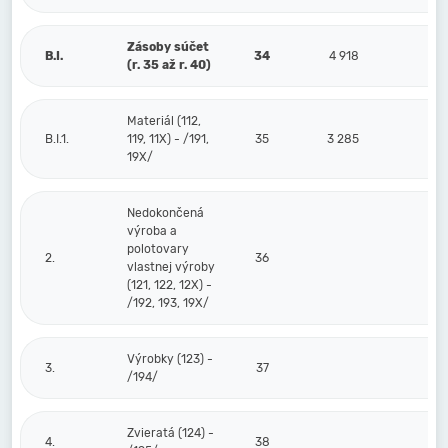
Zásoby súčet
B.I.
34
4 918
(r. 35 až r. 40)
Materiál (112,
B.I.1.
119, 11X) - /191,
35
3 285
19X/
Nedokončená
výroba a
polotovary
2.
36
vlastnej výroby
(121, 122, 12X) -
/192, 193, 19X/
Výrobky (123) -
3.
37
/194/
Zvieratá (124) -
4.
38