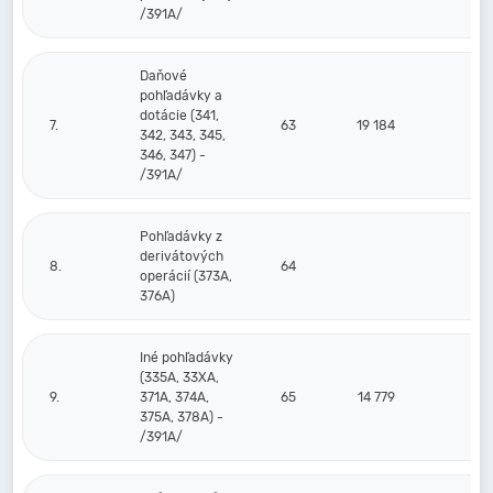
/391A/
Daňové
pohľadávky a
dotácie (341,
7.
63
19 184
342, 343, 345,
346, 347) -
/391A/
Pohľadávky z
derivátových
8.
64
operácií (373A,
376A)
Iné pohľadávky
(335A, 33XA,
9.
371A, 374A,
65
14 779
375A, 378A) -
/391A/