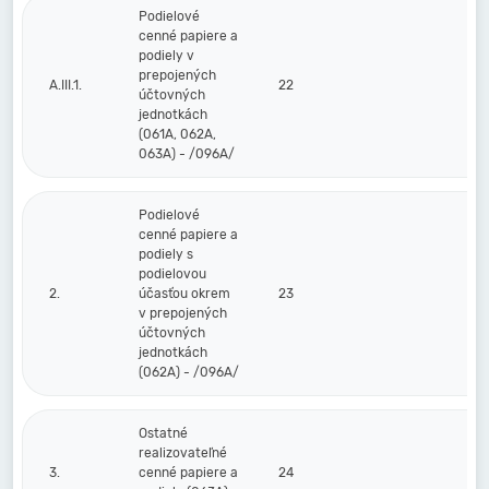
Podielové
cenné papiere a
podiely v
prepojených
A.III.1.
22
účtovných
jednotkách
(061A, 062A,
063A) - /096A/
Podielové
cenné papiere a
podiely s
podielovou
2.
účasťou okrem
23
v prepojených
účtovných
jednotkách
(062A) - /096A/
Ostatné
realizovateľné
3.
cenné papiere a
24