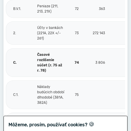
Peniaze (211,
B.V.1.
72
363
213, 21X)
Účty v bankách
2.
(221A, 22X +/-
73
272 143
261)
Časové
rozlíšenie
C.
74
3 806
súčet (r. 75 až
r. 78)
Náklady
budúcich období
C.1.
75
dlhodobé (381A,
382A)
Náklady
🍪
Môžeme, prosím, používať cookies?
budúcich období
2.
76
3 806
krátkodobé