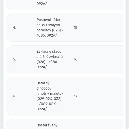
092A/
Pestovateľské
celky trvalých
4.
15
porastov (025) -
/085, 092A/
Základné stádo
a ťažné zvieratá
5.
16
(026) - /086,
092A/
Ostatný
dlhodobý
hmotný majetok
6.
17
(029, 02X, 032)
- /089, 08X,
092A/
Obstarávaný