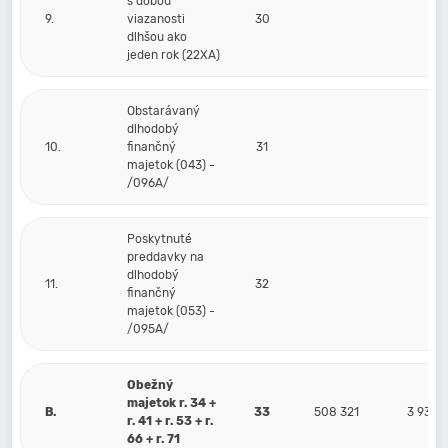
s dobou
9.
viazanosti
30
dlhšou ako
jeden rok (22XA)
Obstarávaný
dlhodobý
10.
finančný
31
majetok (043) -
/096A/
Poskytnuté
preddavky na
dlhodobý
11.
32
finančný
majetok (053) -
/095A/
Obežný
majetok r. 34 +
B.
33
508 321
3 933
r. 41 + r. 53 + r.
66 + r. 71