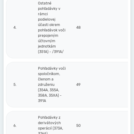
Ostatné
pohľadávky v
rámci
podielovej
účasti okrem
4.
48
pohľadávok voči
prepojeným
účtovným
jednotkám
(351A) - /391A/
Pohľadávky voči
spoločníkom,
členom a
5.
združeniu
49
(354A, 355A,
358A, 35XA) -
391A
Pohľadávky z
derivátových
6.
50
operácií (373A,
376A)