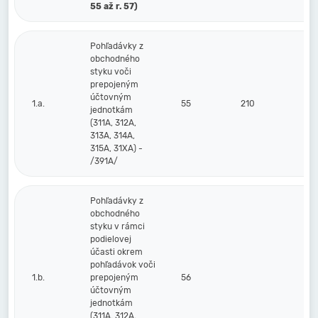
55 až r. 57)
Pohľadávky z
obchodného
styku voči
prepojeným
účtovným
1.a.
55
210
jednotkám
(311A, 312A,
313A, 314A,
315A, 31XA) -
/391A/
Pohľadávky z
obchodného
styku v rámci
podielovej
účasti okrem
pohľadávok voči
1.b.
prepojeným
56
účtovným
jednotkám
(311A, 312A,