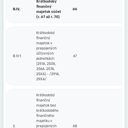
Krátkodobý
finančný
B.IV.
66
majetok súčet
(r. 67 až r. 70)
Krátkodobý
finančný
majetok v
prepojených
účtovných
B.IV.1.
67
jednotkách
(251A, 253A,
256A, 257A,
25XA) - /291A,
29XA/
Krátkodobý
finančný
majetok bez
krátkodobého
finančného
majetku v
2.
prepojených
68