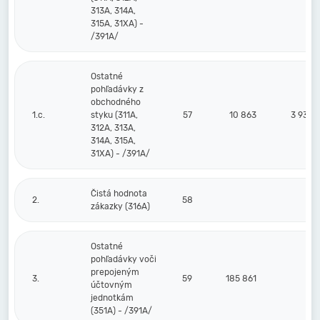
313A, 314A,
315A, 31XA) -
/391A/
Ostatné
pohľadávky z
obchodného
1.c.
styku (311A,
57
10 863
3 933
312A, 313A,
314A, 315A,
31XA) - /391A/
Čistá hodnota
2.
58
zákazky (316A)
Ostatné
pohľadávky voči
prepojeným
3.
59
185 861
účtovným
jednotkám
(351A) - /391A/