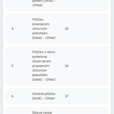
podiely (063A) -
/096A/
Pôžičky
prepojeným
4.
účtovným
25
jednotkám
(066A) - /096A/
Pôžičky v rámci
podielovej
účasti okrem
5.
prepojeným
26
účtovným
jednotkám
(066A) - /096A/
Ostatné pôžičky
6.
27
(067A) - /096A/
Dlhové cenné