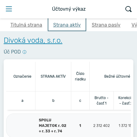
Účtovný výkaz
Titulná strana
Strana aktív
Strana pasív
Vý
Divoká voda, s.r.o.
Úč POD
Číslo
Označenie
STRANA AKTÍV
Bežné účtovné ob
riadku
Brutto -
Korekcia
a
b
c
časť 1
- časť 2
SPOLU
MAJETOK r. 02
1
2 312 402
1 372 159
+ r. 33 + r. 74