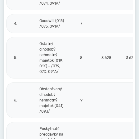
/074, 091A/
Goodwill (015) -
4.
7
/075, 091A/
Ostatný
dlhodobý
nehmotný
5.
8
3 628
3 628
majetok (019,
01X) - /079,
07X, 091A/
Obstarávaný
dlhodobý
6.
nehmotný
9
majetok (041) -
/093/
Poskytnuté
preddavky na