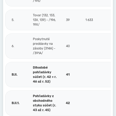
/195/
Tovar (132, 133,
5.
13X, 139) - /196,
39
1 633
19X/
Poskytnuté
preddavky na
6.
40
zásoby (314A) -
/391A/
Dlhodobé
pohľadávky
B.II.
41
súčet (r. 42 + r.
46 až r. 52)
Pohľadávky z
obchodného
B.II.1.
42
styku súčet (r.
43 až r. 45)