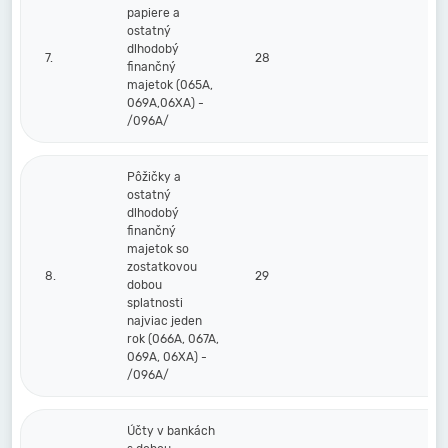
papiere a
ostatný
dlhodobý
7.
28
finančný
majetok (065A,
069A,06XA) -
/096A/
Pôžičky a
ostatný
dlhodobý
finančný
majetok so
zostatkovou
8.
29
dobou
splatnosti
najviac jeden
rok (066A, 067A,
069A, 06XA) -
/096A/
Účty v bankách