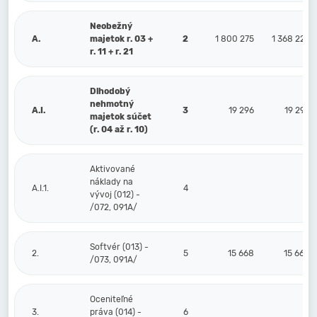
Neobežný
A.
majetok r. 03 +
2
1 800 275
1 368 226
r. 11 + r. 21
Dlhodobý
nehmotný
A.I.
3
19 296
19 296
majetok súčet
(r. 04 až r. 10)
Aktivované
náklady na
A.I.1.
4
vývoj (012) -
/072, 091A/
Softvér (013) -
2.
5
15 668
15 668
/073, 091A/
Oceniteľné
3.
práva (014) -
6