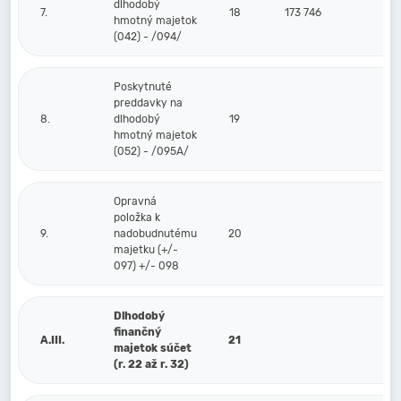
dlhodobý
7.
18
173 746
hmotný majetok
(042) - /094/
Poskytnuté
preddavky na
8.
dlhodobý
19
hmotný majetok
(052) - /095A/
Opravná
položka k
9.
nadobudnutému
20
majetku (+/-
097) +/- 098
Dlhodobý
finančný
A.III.
21
majetok súčet
(r. 22 až r. 32)