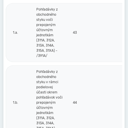
Pohľadávky z
obchodného
styku voči
prepojeným
účtovným
1.a.
43
jednotkám
(311A, 312A,
313A, 314A,
315A, 31XA) -
/391A/
Pohľadávky z
obchodného
styku v rámci
podielovej
účasti okrem
pohľadávok voči
1.b.
prepojeným
44
účtovným
jednotkám
(311A, 312A,
313A, 314A,