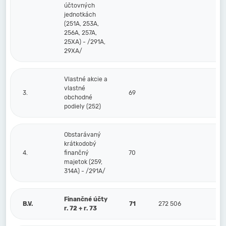
účtovných
jednotkách
(251A, 253A,
256A, 257A,
25XA) - /291A,
29XA/
Vlastné akcie a
vlastné
3.
69
obchodné
podiely (252)
Obstarávaný
krátkodobý
4.
finančný
70
majetok (259,
314A) - /291A/
Finančné účty
B.V.
71
272 506
r. 72 + r. 73