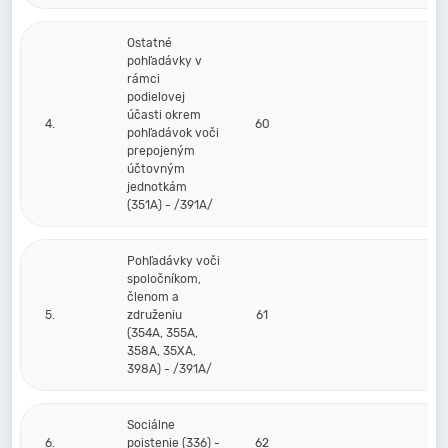
Ostatné
pohľadávky v
rámci
podielovej
účasti okrem
4.
60
pohľadávok voči
prepojeným
účtovným
jednotkám
(351A) - /391A/
Pohľadávky voči
spoločníkom,
členom a
5.
združeniu
61
(354A, 355A,
358A, 35XA,
398A) - /391A/
Sociálne
6.
poistenie (336) -
62