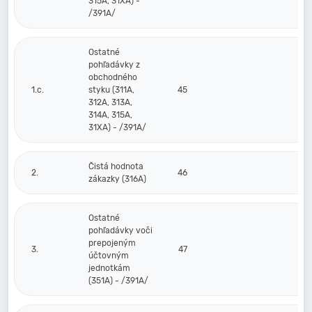
315A, 31XA) -
/391A/
Ostatné
pohľadávky z
obchodného
1.c.
styku (311A,
45
312A, 313A,
314A, 315A,
31XA) - /391A/
Čistá hodnota
2.
46
zákazky (316A)
Ostatné
pohľadávky voči
prepojeným
3.
47
účtovným
jednotkám
(351A) - /391A/