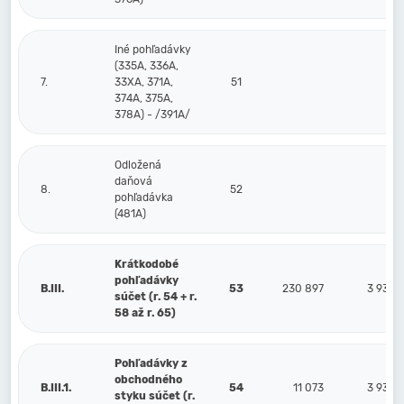
Iné pohľadávky
(335A, 336A,
7.
33XA, 371A,
51
374A, 375A,
378A) - /391A/
Odložená
daňová
8.
52
pohľadávka
(481A)
Krátkodobé
pohľadávky
B.III.
53
230 897
3 933
súčet (r. 54 + r.
58 až r. 65)
Pohľadávky z
obchodného
B.III.1.
54
11 073
3 933
styku súčet (r.