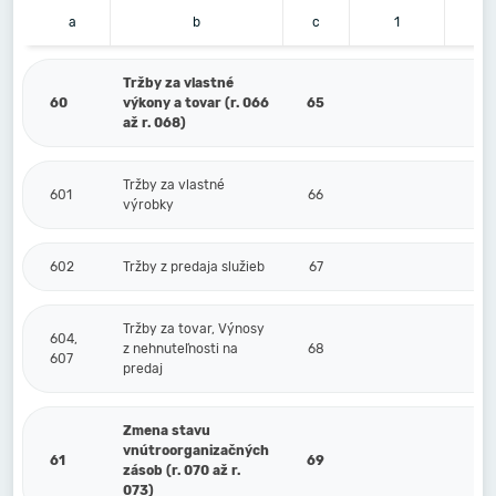
a
b
c
1
Tržby za vlastné
60
výkony a tovar (r. 066
65
až r. 068)
Tržby za vlastné
601
66
výrobky
602
Tržby z predaja služieb
67
Tržby za tovar, Výnosy
604,
z nehnuteľnosti na
68
607
predaj
Zmena stavu
vnútroorganizačných
61
69
zásob (r. 070 až r.
073)