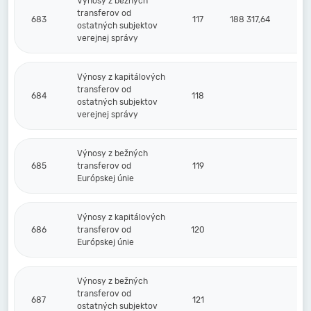
Výnosy z bežných
transferov od
683
117
188 317,64
ostatných subjektov
verejnej správy
Výnosy z kapitálových
transferov od
684
118
ostatných subjektov
verejnej správy
Výnosy z bežných
685
transferov od
119
Európskej únie
Výnosy z kapitálových
686
transferov od
120
Európskej únie
Výnosy z bežných
transferov od
687
121
ostatných subjektov