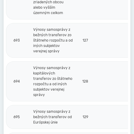
zriadených obcou
alebo vyšším
územným celkom
Výnosy samosprávy z
bežných transferov zo
693
štátneho rozpočtu a od
127
iných subjektov
verejnej správy
Výnosy samosprávy z
kapitálových
transferov zo štátneho
694
128
rozpočtu a od iných
subjektov verejnej
správy
Výnosy samosprávy z
695
bežných transferov od
129
Európskej únie