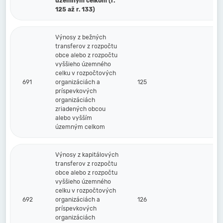
územným celkom (r.
125 až r. 133)
Výnosy z bežných
transferov z rozpočtu
obce alebo z rozpočtu
vyššieho územného
celku v rozpočtových
691
organizáciách a
125
príspevkových
organizáciách
zriadených obcou
alebo vyšším
územným celkom
Výnosy z kapitálových
transferov z rozpočtu
obce alebo z rozpočtu
vyššieho územného
celku v rozpočtových
692
organizáciách a
126
príspevkových
organizáciách