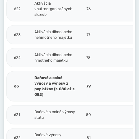
Aktivácia
622
vnútroorganizačných
76
služieb
Aktivácia dlhodobého
623
77
nehmotného majetku
Aktivácia dlhodobého
624
78
hmotného majetku
Daňové a colné
výnosy a výnosy z
63
79
poplatkov (r. 080 až r.
082)
Daňové a colné výnosy
631
80
štátu
Daňové výnosy
632
81