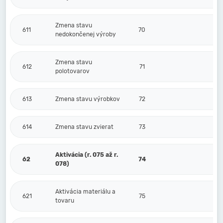
Zmena stavu
611
70
nedokončenej výroby
Zmena stavu
612
71
polotovarov
613
Zmena stavu výrobkov
72
614
Zmena stavu zvierat
73
Aktivácia (r. 075 až r.
62
74
078)
Aktivácia materiálu a
621
75
tovaru