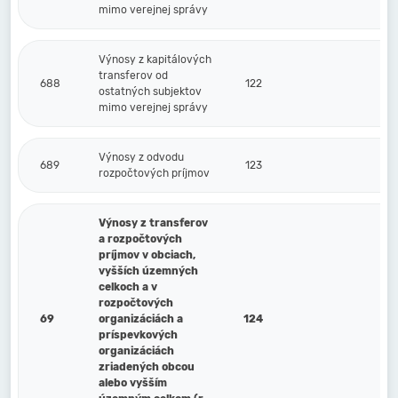
mimo verejnej správy
Výnosy z kapitálových
transferov od
688
122
ostatných subjektov
mimo verejnej správy
Výnosy z odvodu
689
123
rozpočtových príjmov
Výnosy z transferov
a rozpočtových
príjmov v obciach,
vyšších územných
celkoch a v
rozpočtových
69
organizáciách a
124
príspevkových
organizáciách
zriadených obcou
alebo vyšším