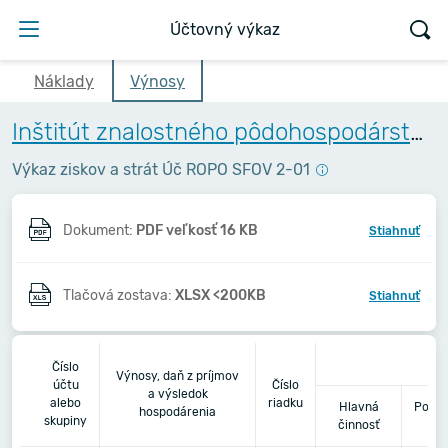
Účtovný výkaz
Náklady
Výnosy
Inštitút znalostného pôdohospodárstva a inovácií
Výkaz ziskov a strát Úč ROPO SFOV 2-01
Dokument:
PDF veľkosť 16 KB
Stiahnuť
Tlačová zostava:
XLSX <200KB
Stiahnuť
2
Číslo
Výnosy, daň z príjmov
účtu
Číslo
a výsledok
alebo
riadku
Hlavná
Podni
hospodárenia
skupiny
činnosť
či