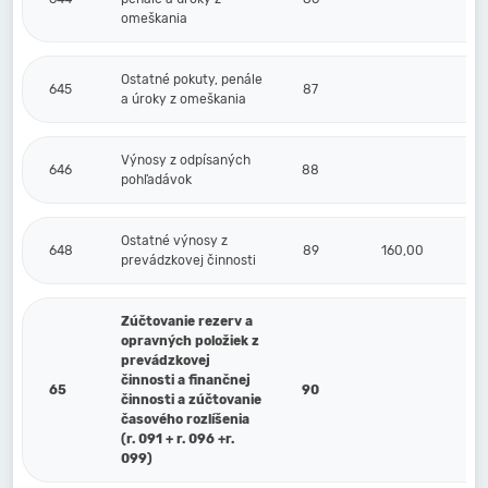
omeškania
Ostatné pokuty, penále
645
87
a úroky z omeškania
Výnosy z odpísaných
646
88
pohľadávok
Ostatné výnosy z
648
89
160,00
prevádzkovej činnosti
Zúčtovanie rezerv a
opravných položiek z
prevádzkovej
činnosti a finančnej
65
90
činnosti a zúčtovanie
časového rozlíšenia
(r. 091 + r. 096 +r.
099)