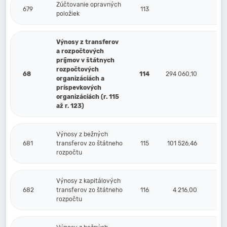
Zúčtovanie opravných
679
113
položiek
Výnosy z transferov
a rozpočtových
príjmov v štátnych
rozpočtových
68
114
294 060,10
organizáciách a
príspevkových
organizáciách (r. 115
až r. 123)
Výnosy z bežných
681
transferov zo štátneho
115
101 526,46
rozpočtu
Výnosy z kapitálových
682
transferov zo štátneho
116
4 216,00
rozpočtu