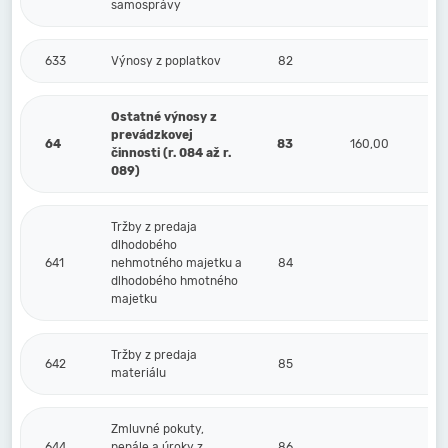
samosprávy
633
Výnosy z poplatkov
82
Ostatné výnosy z
prevádzkovej
64
83
160,00
činnosti (r. 084 až r.
089)
Tržby z predaja
dlhodobého
641
nehmotného majetku a
84
dlhodobého hmotného
majetku
Tržby z predaja
642
85
materiálu
Zmluvné pokuty,
644
penále a úroky z
86