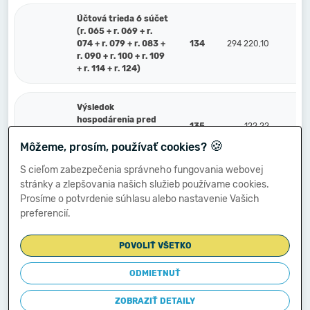
Účtová trieda 6 súčet
(r. 065 + r. 069 + r.
074 + r. 079 + r. 083 +
134
294 220,10
r. 090 + r. 100 + r. 109
+ r. 114 + r. 124)
Výsledok
hospodárenia pred
135
122,22
zdanením (r. 134
🍪
mínus r. 064) (+/-)
Môžeme, prosím, používať cookies?
S cieľom zabezpečenia správneho fungovania webovej
stránky a zlepšovania našich služieb používame cookies.
591
Splatná daň z príjmov
136
Prosíme o potvrdenie súhlasu alebo nastavenie Vašich
preferencií.
Dodatočne platená daň
595
137
z príjmov
POVOLIŤ VŠETKO
Výsledok
ODMIETNUŤ
hospodárenia po
138
122,22
zdanení r. 135 mínus
ZOBRAZIŤ DETAILY