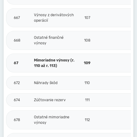
Výnosy z derivátových
667
107
operácií
Ostatné finančné
668
108
výnosy
Mimoriadne výnosy (r.
67
109
110 až r. 113)
672
Náhrady škôd
110
674
Zúčtovanie rezerv
111
Ostatné mimoriadne
678
112
výnosy