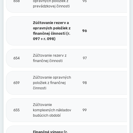
658
opravných položiek z
95
prevádzkovej činnosti
Zúčtovanie rezerv a
opravných položiek z
96
finančnej činnosti (r.
097 + r. 098)
Zúčtovanie rezerv z
654
97
finančnej činnosti
Zúčtovanie opravných
659
položiek z finančnej
98
činnosti
Zúčtovanie
655
komplexných nákladov
99
budúcich období
Finančné výnosy (r.