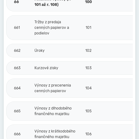
66
100
101 až r. 108)
Tržby z predaja
661
cenných papierov a
101
podielov
662
Úroky
102
663
Kurzové zisky
103
Výnosy z precenenia
664
104
cenných papierov
Výnosy z dlhodobého
665
105
finančného majetku
Výnosy z krátkodobého
666
106
finančného majetku