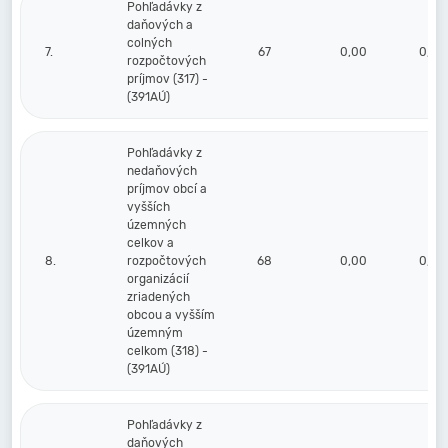
Pohľadávky z
daňových a
colných
7.
67
0,00
0,00
rozpočtových
príjmov (317) -
(391AÚ)
Pohľadávky z
nedaňových
príjmov obcí a
vyšších
územných
celkov a
8.
rozpočtových
68
0,00
0,00
organizácií
zriadených
obcou a vyšším
územným
celkom (318) -
(391AÚ)
Pohľadávky z
daňových