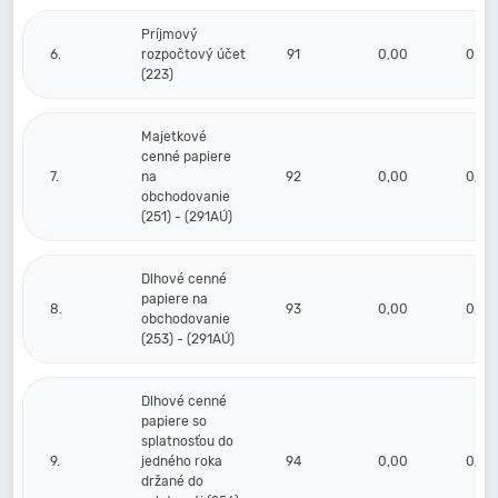
Príjmový
6.
rozpočtový účet
91
0,00
0,00
(223)
Majetkové
cenné papiere
7.
na
92
0,00
0,00
obchodovanie
(251) - (291AÚ)
Dlhové cenné
papiere na
8.
93
0,00
0,00
obchodovanie
(253) - (291AÚ)
Dlhové cenné
papiere so
splatnosťou do
9.
jedného roka
94
0,00
0,00
držané do