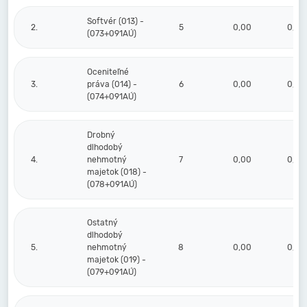
Softvér (013) -
2.
5
0,00
0,00
(073+091AÚ)
Oceniteľné
3.
práva (014) -
6
0,00
0,00
(074+091AÚ)
Drobný
dlhodobý
4.
nehmotný
7
0,00
0,00
majetok (018) -
(078+091AÚ)
Ostatný
dlhodobý
5.
nehmotný
8
0,00
0,00
majetok (019) -
(079+091AÚ)