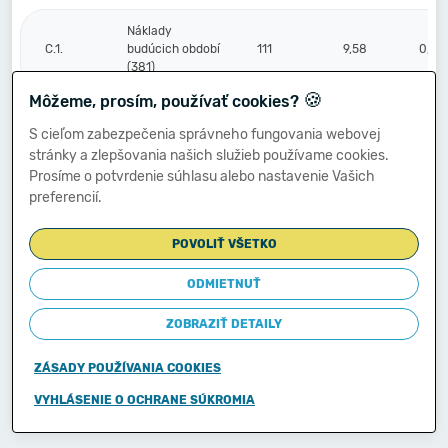
Náklady
C.1.
budúcich období
111
9,58
0,00
(381)
🍪
Môžeme, prosím, používať cookies?
Komplexné
S cieľom zabezpečenia správneho fungovania webovej
náklady
2.
112
0,00
0,00
stránky a zlepšovania našich služieb používame cookies.
budúcich období
Prosíme o potvrdenie súhlasu alebo nastavenie Vašich
(382)
preferencií.
Príjmy budúcich
3.
113
0,00
0,00
POVOLIŤ VŠETKO
období (385)
ODMIETNUŤ
Vzťahy k účtom
ZOBRAZIŤ DETAILY
klientov
Štátnej
D.
114
0,00
0,00
pokladnice
ZÁSADY POUŽÍVANIA COOKIES
(účtová
skupina 20)
VYHLÁSENIE O OCHRANE SÚKROMIA