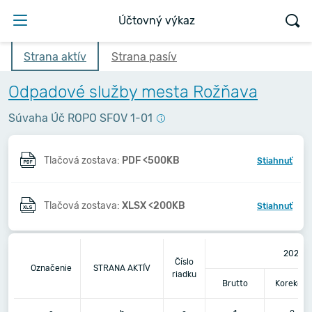
Účtovný výkaz
Strana aktív
Strana pasív
Odpadové služby mesta Rožňava
Súvaha Úč ROPO SFOV 1-01
Tlačová zostava:
PDF <500KB
Stiahnuť
Tlačová zostava:
XLSX <200KB
Stiahnuť
2021
Číslo
Označenie
STRANA AKTÍV
riadku
Brutto
Korekcia