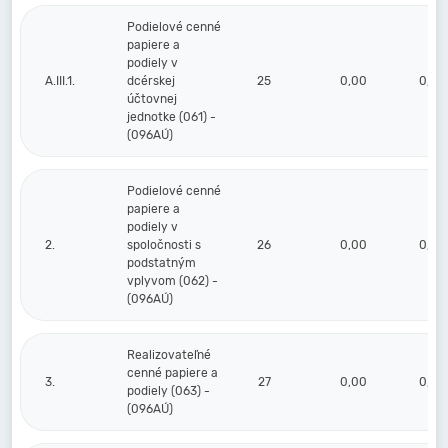
Podielové cenné
papiere a
podiely v
A.III.1.
dcérskej
25
0,00
0,00
účtovnej
jednotke (061) -
(096AÚ)
Podielové cenné
papiere a
podiely v
2.
spoločnosti s
26
0,00
0,00
podstatným
vplyvom (062) -
(096AÚ)
Realizovateľné
cenné papiere a
3.
27
0,00
0,00
podiely (063) -
(096AÚ)