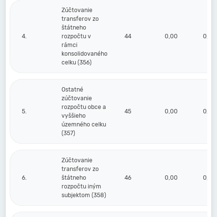
Zúčtovanie
transferov zo
štátneho
4.
rozpočtu v
44
0,00
0,00
rámci
konsolidovaného
celku (356)
Ostatné
zúčtovanie
rozpočtu obce a
5.
45
0,00
0,00
vyššieho
územného celku
(357)
Zúčtovanie
transferov zo
6.
štátneho
46
0,00
0,00
rozpočtu iným
subjektom (358)