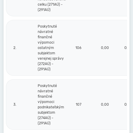
celku (271AÚ) -
(291AÚ)
Poskytnuté
návratné
finančné
výpomoci
2.
ostatným
106
0,00
0,00
subjektom
verejnej správy
(272AÚ) -
(291AÚ)
Poskytnuté
návratné
finančné
výpomoci
3.
107
0,00
0,00
podnikateľským
subjektom
(274AÚ) -
(291AÚ)