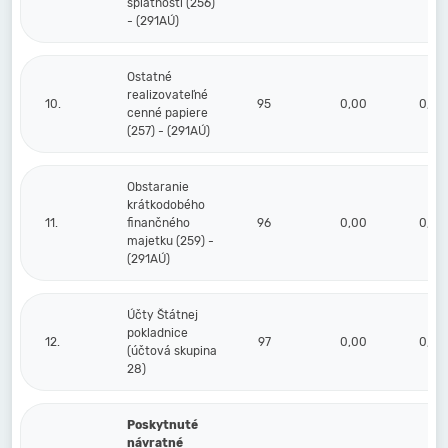
splatnosti (256)
- (291AÚ)
Ostatné
realizovateľné
10.
95
0,00
0,00
cenné papiere
(257) - (291AÚ)
Obstaranie
krátkodobého
11.
finančného
96
0,00
0,00
majetku (259) -
(291AÚ)
Účty Štátnej
pokladnice
12.
97
0,00
0,00
(účtová skupina
28)
Poskytnuté
návratné