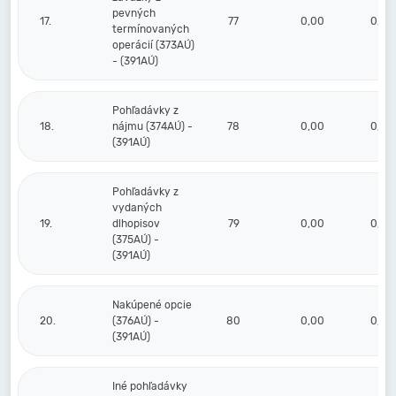
pevných
17.
77
0,00
0,00
termínovaných
operácií (373AÚ)
- (391AÚ)
Pohľadávky z
18.
nájmu (374AÚ) -
78
0,00
0,00
(391AÚ)
Pohľadávky z
vydaných
19.
dlhopisov
79
0,00
0,00
(375AÚ) -
(391AÚ)
Nakúpené opcie
20.
(376AÚ) -
80
0,00
0,00
(391AÚ)
Iné pohľadávky