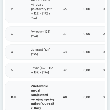
Nedokončená
výroba a
2.
polotovary (121
36
0,00
0,00
+ 122) - (192 +
193)
Výrobky (123) -
3.
37
0,00
0,00
(194)
Zvieratá (124) -
4.
38
0,00
0,00
(195)
Tovar (132 + 133
5.
39
0,00
0,00
+ 139) - (196)
Zúčtovanie
medzi
subjektami
B.II.
40
0,00
0,00
verejnej správy
súčet (r. 041 až
r. 047)