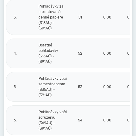
Pohľadávky za
eskontované
3.
cenné papiere
51
0,00
0,00
(313AÚ) -
(391AÚ)
Ostatné
pohľadávky
4.
52
0,00
0,00
(315AÚ) -
(391AÚ)
Pohľadávky voči
zamestnancom
5.
53
0,00
0,00
(335AÚ) -
(391AÚ)
Pohľadávky voči
združeniu
6.
54
0,00
0,00
(369AÚ) -
(391AÚ)