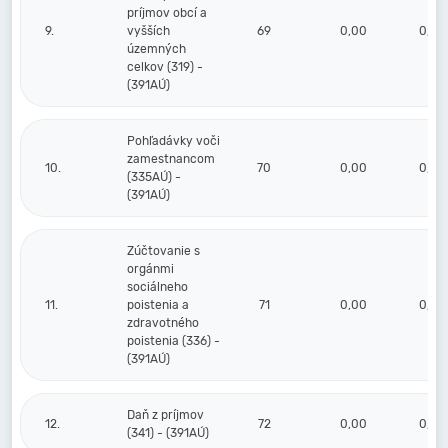
príjmov obcí a
9.
vyšších
69
0,00
0,00
územných
celkov (319) -
(391AÚ)
Pohľadávky voči
zamestnancom
10.
70
0,00
0,00
(335AÚ) -
(391AÚ)
Zúčtovanie s
orgánmi
sociálneho
11.
poistenia a
71
0,00
0,00
zdravotného
poistenia (336) -
(391AÚ)
Daň z príjmov
12.
72
0,00
0,00
(341) - (391AÚ)