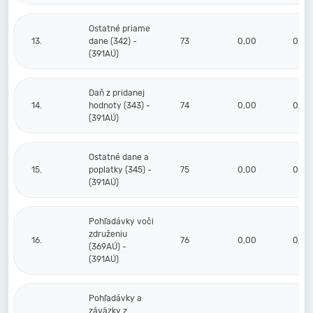
Ostatné priame
13.
dane (342) -
73
0,00
0,00
(391AÚ)
Daň z pridanej
14.
hodnoty (343) -
74
0,00
0,00
(391AÚ)
Ostatné dane a
15.
poplatky (345) -
75
0,00
0,00
(391AÚ)
Pohľadávky voči
združeniu
16.
76
0,00
0,00
(369AÚ) -
(391AÚ)
Pohľadávky a
záväzky z