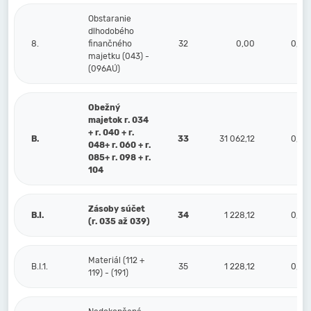
Obstaranie
dlhodobého
8.
finančného
32
0,00
0,00
majetku (043) -
(096AÚ)
Obežný
majetok r. 034
+ r. 040 + r.
B.
33
31 062,12
0,00
048+ r. 060 + r.
085+ r. 098 + r.
104
Zásoby súčet
B.I.
34
1 228,12
0,00
(r. 035 až 039)
Materiál (112 +
B.I.1.
35
1 228,12
0,00
119) - (191)