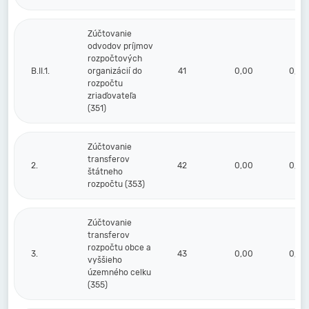
Zúčtovanie
odvodov príjmov
rozpočtových
B.II.1.
organizácií do
41
0,00
0,00
rozpočtu
zriaďovateľa
(351)
Zúčtovanie
transferov
2.
42
0,00
0,00
štátneho
rozpočtu (353)
Zúčtovanie
transferov
rozpočtu obce a
3.
43
0,00
0,00
vyššieho
územného celku
(355)