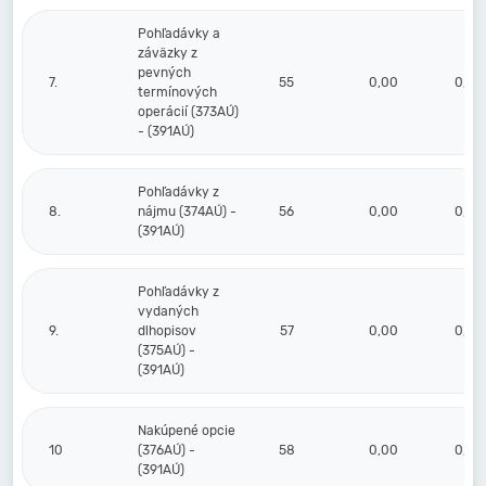
Pohľadávky a
záväzky z
pevných
7.
55
0,00
0,00
termínových
operácií (373AÚ)
- (391AÚ)
Pohľadávky z
8.
nájmu (374AÚ) -
56
0,00
0,00
(391AÚ)
Pohľadávky z
vydaných
9.
dlhopisov
57
0,00
0,00
(375AÚ) -
(391AÚ)
Nakúpené opcie
10
(376AÚ) -
58
0,00
0,00
(391AÚ)