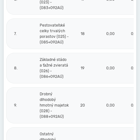
(023) -
(083+092AÚ)
Pestovateľské
celky trvalých
7.
18
0,00
0,00
porastov (025) -
(085+092AÚ)
Základné stádo
a ťažné zvieratá
8.
19
0,00
0,00
(026) -
(086+092AÚ)
Drobný
dlhodobý
9.
hmotný majetok
20
0,00
0,00
(028) -
(088+092AÚ)
Ostatný
dlhodobý