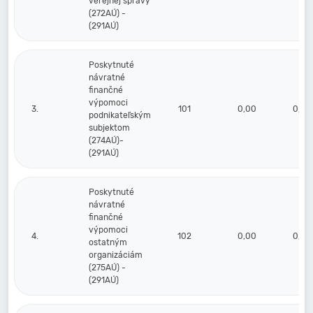
verejnej správy
(272AÚ) -
(291AÚ)
Poskytnuté
návratné
finančné
výpomoci
3.
101
0,00
0,00
podnikateľským
subjektom
(274AÚ)-
(291AÚ)
Poskytnuté
návratné
finančné
výpomoci
4.
102
0,00
0,00
ostatným
organizáciám
(275AÚ) -
(291AÚ)