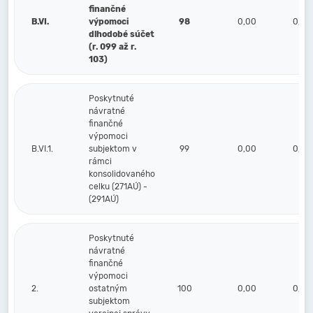
finančné
B.VI.
výpomoci
98
0,00
0,00
dlhodobé súčet
(r. 099 až r.
103)
Poskytnuté
návratné
finančné
výpomoci
B.VI.1.
subjektom v
99
0,00
0,00
rámci
konsolidovaného
celku (271AÚ) -
(291AÚ)
Poskytnuté
návratné
finančné
výpomoci
2.
ostatným
100
0,00
0,00
subjektom