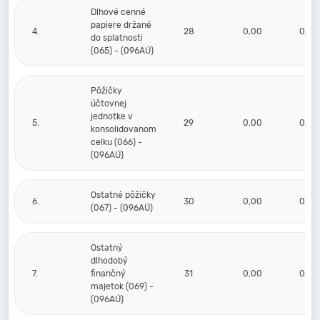
Dlhové cenné
papiere držané
4.
28
0,00
0,00
do splatnosti
(065) - (096AÚ)
Pôžičky
účtovnej
jednotke v
5.
29
0,00
0,00
konsolidovanom
celku (066) -
(096AÚ)
Ostatné pôžičky
6.
30
0,00
0,00
(067) - (096AÚ)
Ostatný
dlhodobý
7.
finančný
31
0,00
0,00
majetok (069) -
(096AÚ)