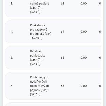
3.
cenné papiere
63
0,00
0,00
(313AÚ) -
(391AÚ)
Poskytnuté
prevádzkové
4.
64
0,00
0,00
preddavky (314)
- (391AÚ)
Ostatné
pohľadávky
5.
65
0,00
0,00
(315AÚ) -
(391AÚ)
Pohľadávky z
nedaňových
6.
rozpočtových
66
0,00
0,00
príjmov (316) -
(391AÚ)