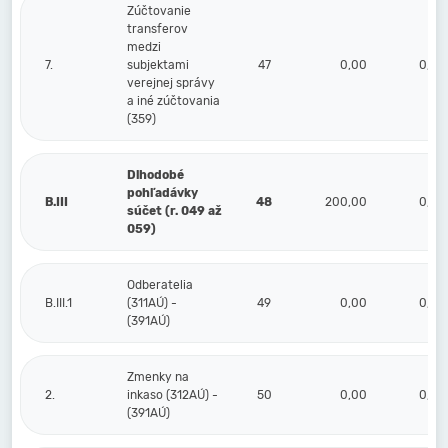
Zúčtovanie
transferov
medzi
7.
subjektami
47
0,00
0,00
verejnej správy
a iné zúčtovania
(359)
Dlhodobé
pohľadávky
B.III
48
200,00
0,00
súčet (r. 049 až
059)
Odberatelia
B.III.1
(311AÚ) -
49
0,00
0,00
(391AÚ)
Zmenky na
2.
inkaso (312AÚ) -
50
0,00
0,00
(391AÚ)