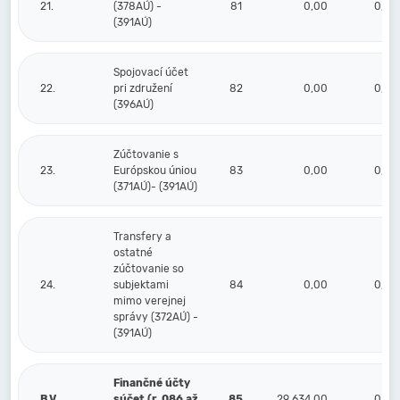
21.
(378AÚ) -
81
0,00
0,00
(391AÚ)
Spojovací účet
22.
pri združení
82
0,00
0,00
(396AÚ)
Zúčtovanie s
23.
Európskou úniou
83
0,00
0,00
(371AÚ)- (391AÚ)
Transfery a
ostatné
zúčtovanie so
24.
subjektami
84
0,00
0,00
mimo verejnej
správy (372AÚ) -
(391AÚ)
Finančné účty
B.V.
súčet (r. 086 až
85
29 634,00
0,00