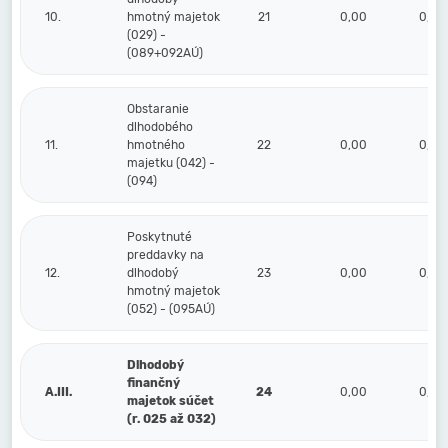
10.
hmotný majetok
21
0,00
0,00
(029) -
(089+092AÚ)
Obstaranie
dlhodobého
11.
hmotného
22
0,00
0,00
majetku (042) -
(094)
Poskytnuté
preddavky na
12.
dlhodobý
23
0,00
0,00
hmotný majetok
(052) - (095AÚ)
Dlhodobý
finančný
A.III.
24
0,00
0,00
majetok súčet
(r. 025 až 032)