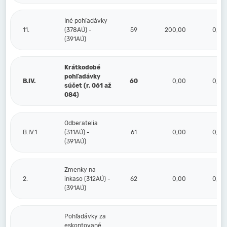
Iné pohľadávky
11.
(378AÚ) -
59
200,00
0,00
(391AÚ)
Krátkodobé
pohľadávky
B.IV.
60
0,00
0,00
súčet (r. 061 až
084)
Odberatelia
B.IV.1
(311AÚ) -
61
0,00
0,00
(391AÚ)
Zmenky na
2.
inkaso (312AÚ) -
62
0,00
0,00
(391AÚ)
Pohľadávky za
eskontované