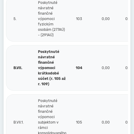
Poskytnuté
návratné
finančné
5.
výpomoci
103
0,00
0,00
fyzickým
osobám (277AÚ)
- (291AÚ)
Poskytnuté
návratné
finančné
B.VII.
výpomoci
104
0,00
0,00
krátkodobé
súčet (r. 105 až
r. 109)
Poskytnuté
návratné
finančné
výpomoci
B.VII.1.
subjektom v
105
0,00
0,00
rámci
konsolidovaného