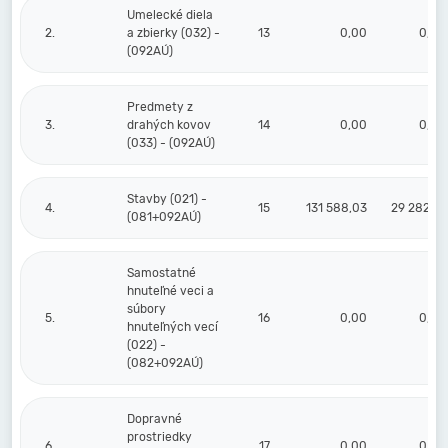
Umelecké diela
2.
a zbierky (032) -
13
0,00
0,00
(092AÚ)
Predmety z
3.
drahých kovov
14
0,00
0,00
(033) - (092AÚ)
Stavby (021) -
4.
15
131 588,03
29 282,75
(081+092AÚ)
Samostatné
hnuteľné veci a
súbory
5.
16
0,00
0,00
hnuteľných vecí
(022) -
(082+092AÚ)
Dopravné
prostriedky
6.
17
0,00
0,00