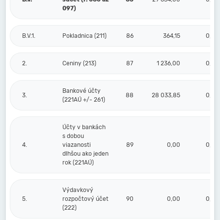
097)
B.V.1.
Pokladnica (211)
86
364,15
0,00
2.
Ceniny (213)
87
1 236,00
0,00
Bankové účty
3.
88
28 033,85
0,00
(221AÚ +/- 261)
Účty v bankách
s dobou
4.
viazanosti
89
0,00
0,00
dlhšou ako jeden
rok (221AÚ)
Výdavkový
5.
rozpočtový účet
90
0,00
0,00
(222)