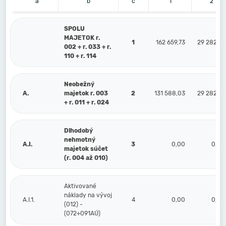
a
b
c
1
2
SPOLU
MAJETOK r.
1
162 659,73
29 282,75
002 + r. 033 + r.
110 + r. 114
Neobežný
A.
majetok r. 003
2
131 588,03
29 282,75
+ r. 011 + r. 024
Dlhodobý
nehmotný
A.I.
3
0,00
0,00
majetok súčet
(r. 004 až 010)
Aktivované
náklady na vývoj
A.I.1.
4
0,00
0,00
(012) -
(072+091AÚ)