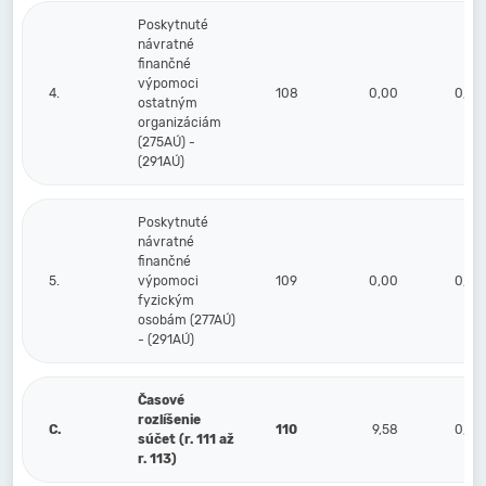
Poskytnuté
návratné
finančné
výpomoci
4.
108
0,00
0,00
ostatným
organizáciám
(275AÚ) -
(291AÚ)
Poskytnuté
návratné
finančné
5.
výpomoci
109
0,00
0,00
fyzickým
osobám (277AÚ)
- (291AÚ)
Časové
rozlíšenie
C.
110
9,58
0,00
súčet (r. 111 až
r. 113)