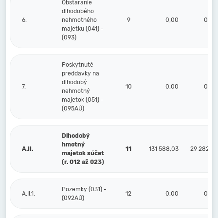
Obstaranie
dlhodobého
6.
nehmotného
9
0,00
0,00
majetku (041) -
(093)
Poskytnuté
preddavky na
dlhodobý
7.
10
0,00
0,00
nehmotný
majetok (051) -
(095AÚ)
Dlhodobý
hmotný
A.II.
11
131 588,03
29 282,75
majetok súčet
(r. 012 až 023)
Pozemky (031) -
A.II.1.
12
0,00
0,00
(092AÚ)