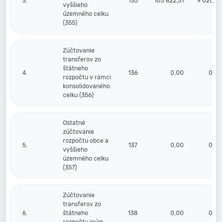
3.
135
105 822,51
9 020,25
vyššieho
územného celku
(355)
Zúčtovanie
transferov zo
štátneho
4.
136
0,00
0,00
rozpočtu v rámci
konsolidovaného
celku (356)
Ostatné
zúčtovanie
rozpočtu obce a
5.
137
0,00
0,00
vyššieho
územného celku
(357)
Zúčtovanie
transferov zo
6.
štátneho
138
0,00
0,00