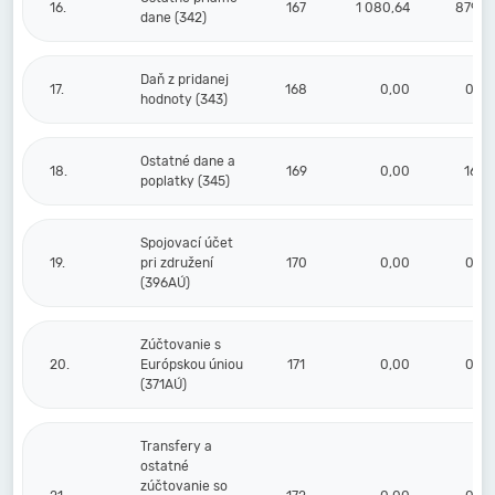
16.
167
1 080,64
879,67
dane (342)
Daň z pridanej
17.
168
0,00
0,00
hodnoty (343)
Ostatné dane a
18.
169
0,00
16,81
poplatky (345)
Spojovací účet
19.
pri združení
170
0,00
0,00
(396AÚ)
Zúčtovanie s
20.
Európskou úniou
171
0,00
0,00
(371AÚ)
Transfery a
ostatné
zúčtovanie so