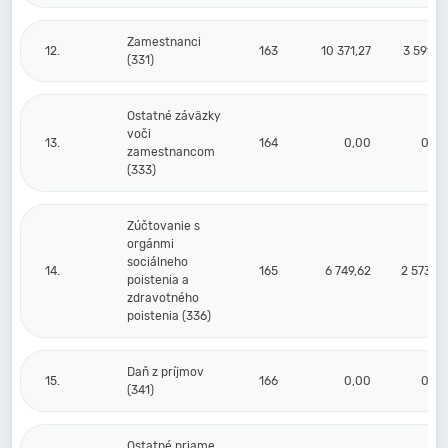
Zamestnanci
12.
163
10 371,27
3 591,67
(331)
Ostatné záväzky
voči
13.
164
0,00
0,00
zamestnancom
(333)
Zúčtovanie s
orgánmi
sociálneho
14.
165
6 749,62
2 573,42
poistenia a
zdravotného
poistenia (336)
Daň z príjmov
15.
166
0,00
0,00
(341)
Ostatné priame