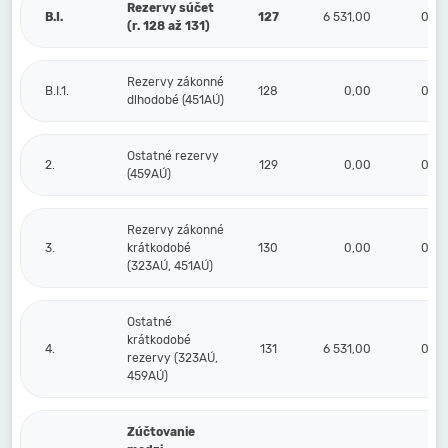
Rezervy súčet
B.I.
127
6 531,00
0,00
(r. 128 až 131)
Rezervy zákonné
B.I.1.
128
0,00
0,00
dlhodobé (451AÚ)
Ostatné rezervy
2.
129
0,00
0,00
(459AÚ)
Rezervy zákonné
3.
krátkodobé
130
0,00
0,00
(323AÚ, 451AÚ)
Ostatné
krátkodobé
4.
131
6 531,00
0,00
rezervy (323AÚ,
459AÚ)
Zúčtovanie