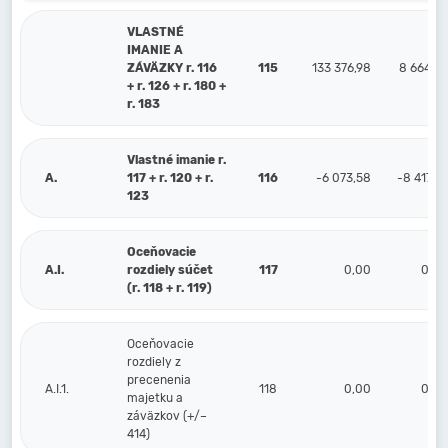
VLASTNÉ
IMANIE A
ZÁVÄZKY r. 116
115
133 376,98
8 664,25
+ r. 126 + r. 180 +
r. 183
Vlastné imanie r.
A.
117 + r. 120 + r.
116
-6 073,58
-8 417,25
123
Oceňovacie
A.I.
rozdiely súčet
117
0,00
0,00
(r. 118 + r. 119)
Oceňovacie
rozdiely z
precenenia
A.I.1.
118
0,00
0,00
majetku a
záväzkov (+/–
414)