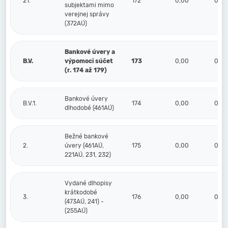
21.
172
0,00
0,00
subjektami mimo
verejnej správy
(372AÚ)
Bankové úvery a
B.V.
výpomoci súčet
173
0,00
0,00
(r. 174 až 179)
Bankové úvery
B.V.1.
174
0,00
0,00
dlhodobé (461AÚ)
Bežné bankové
2.
úvery (461AÚ,
175
0,00
0,00
221AÚ, 231, 232)
Vydané dlhopisy
krátkodobé
3.
176
0,00
0,00
(473AÚ, 241) -
(255AÚ)