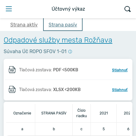
Účtovný výkaz
Strana aktív
Strana pasív
Odpadové služby mesta Rožňava
Súvaha Úč ROPO SFOV 1-01
Tlačová zostava:
PDF <500KB
Stiahnuť
Tlačová zostava:
XLSX <200KB
Stiahnuť
Číslo
Označenie
STRANA PASÍV
2021
2020
riadku
a
b
c
5
6