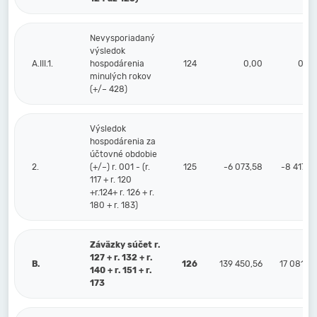
Nevysporiadaný
výsledok
A.III.1.
hospodárenia
124
0,00
0,00
minulých rokov
(+/– 428)
Výsledok
hospodárenia za
účtovné obdobie
2.
(+/–) r. 001 - (r.
125
-6 073,58
-8 417,25
117 + r. 120
+r.124+ r. 126 + r.
180 + r. 183)
Záväzky súčet r.
127 + r. 132 + r.
B.
126
139 450,56
17 081,50
140 + r. 151 + r.
173