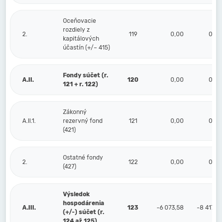
Oceňovacie
rozdiely z
2.
119
0,00
0,00
kapitálových
účastín (+/– 415)
Fondy súčet (r.
A.II.
120
0,00
0,00
121 + r. 122)
Zákonný
A.II.1.
rezervný fond
121
0,00
0,00
(421)
Ostatné fondy
2.
122
0,00
0,00
(427)
Výsledok
hospodárenia
A.III.
123
-6 073,58
-8 417,25
(+/-) súčet (r.
124 až 125)