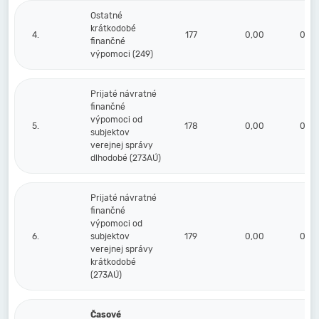
Ostatné
krátkodobé
4.
177
0,00
0,00
finančné
výpomoci (249)
Prijaté návratné
finančné
výpomoci od
5.
178
0,00
0,00
subjektov
verejnej správy
dlhodobé (273AÚ)
Prijaté návratné
finančné
výpomoci od
6.
subjektov
179
0,00
0,00
verejnej správy
krátkodobé
(273AÚ)
Časové