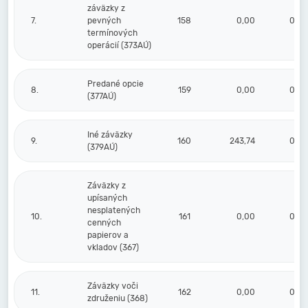
záväzky z
7.
pevných
158
0,00
0,00
termínových
operácií (373AÚ)
Predané opcie
8.
159
0,00
0,00
(377AÚ)
Iné záväzky
9.
160
243,74
0,00
(379AÚ)
Záväzky z
upísaných
nesplatených
10.
161
0,00
0,00
cenných
papierov a
vkladov (367)
Záväzky voči
11.
162
0,00
0,00
združeniu (368)