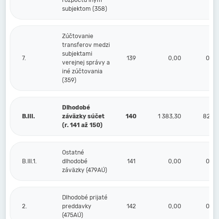
rozpočtu iným
subjektom (358)
Zúčtovanie
transferov medzi
subjektami
7.
139
0,00
0,00
verejnej správy a
iné zúčtovania
(359)
Dlhodobé
B.III.
záväzky súčet
140
1 383,30
82,38
(r. 141 až 150)
Ostatné
B.III.1.
dlhodobé
141
0,00
0,00
záväzky (479AÚ)
Dlhodobé prijaté
2.
preddavky
142
0,00
0,00
(475AÚ)