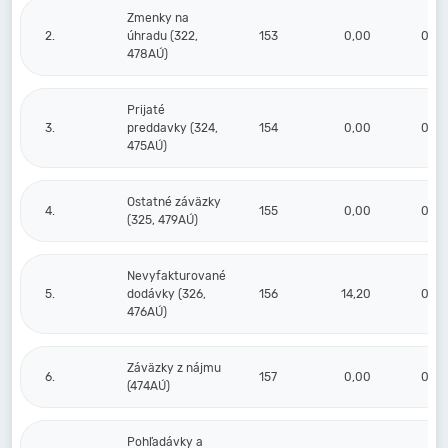
Zmenky na
2.
úhradu (322,
153
0,00
0,00
478AÚ)
Prijaté
3.
preddavky (324,
154
0,00
0,00
475AÚ)
Ostatné záväzky
4.
155
0,00
0,00
(325, 479AÚ)
Nevyfakturované
5.
dodávky (326,
156
14,20
0,00
476AÚ)
Záväzky z nájmu
6.
157
0,00
0,00
(474AÚ)
Pohľadávky a