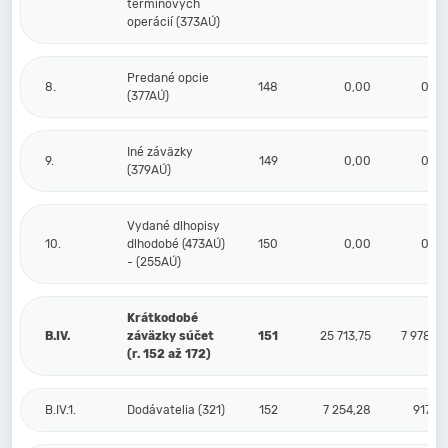
termínových
operácií (373AÚ)
Predané opcie
8.
148
0,00
0,00
(377AÚ)
Iné záväzky
9.
149
0,00
0,00
(379AÚ)
Vydané dlhopisy
10.
dlhodobé (473AÚ)
150
0,00
0,00
- (255AÚ)
Krátkodobé
B.IV.
záväzky súčet
151
25 713,75
7 978,87
(r. 152 až 172)
B.IV.1.
Dodávatelia (321)
152
7 254,28
917,30