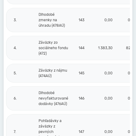
Dlhodobé
3.
zmenky na
143
0,00
0,00
úhradu (478AÚ)
Záväzky zo
4.
sociálneho fondu
144
1 383,30
82,38
(472)
Záväzky z nájmu
5.
145
0,00
0,00
(474AÚ)
Dlhodobé
6.
nevyfakturované
146
0,00
0,00
dodávky (476AÚ)
Pohľadávky a
záväzky z
7.
pevných
147
0,00
0,00