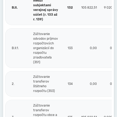
medzi
subjektami
B.II.
132
105 822,51
9 020,25
verejnej správy
súčet (r. 133 až
r. 139)
Zúčtovanie
odvodov príjmov
rozpočtových
B.II.1.
organizácií do
133
0,00
0,00
rozpočtu
zriaďovateľa
(351)
Zúčtovanie
transferov
2.
134
0,00
0,00
štátneho
rozpočtu (353)
Zúčtovanie
transferov
rozpočtu obce a