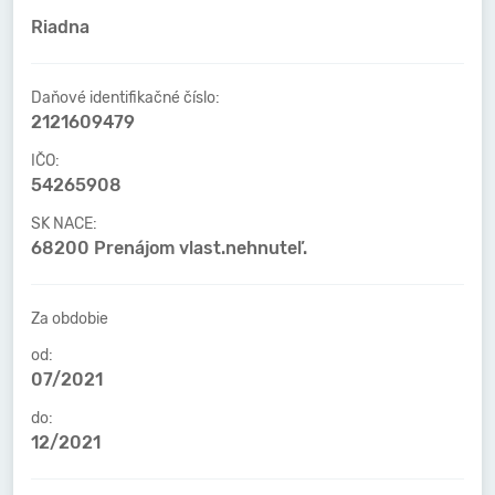
Riadna
Daňové identifikačné číslo:
2121609479
IČO:
54265908
SK NACE:
68200 Prenájom vlast.nehnuteľ.
Za obdobie
od:
07/2021
do:
12/2021