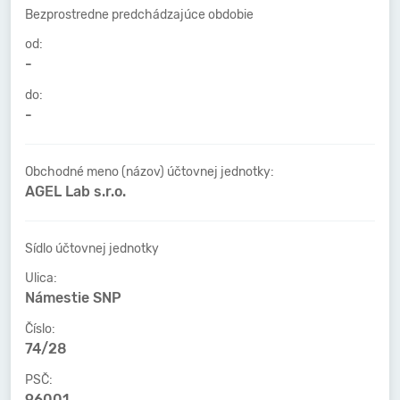
Bezprostredne predchádzajúce obdobie
od:
-
do:
-
Obchodné meno (názov) účtovnej jednotky:
AGEL Lab s.r.o.
Sídlo účtovnej jednotky
Ulica:
Námestie SNP
Číslo:
74/28
PSČ:
96001