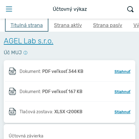
Účtovný výkaz
Titulná strana
Strana aktív
Strana pasív
Vý
AGEL Lab s.r.o.
Úč MUJ
Dokument:
PDF veľkosť 344 KB
Stiahnuť
Dokument:
PDF veľkosť 167 KB
Stiahnuť
Tlačová zostava:
XLSX <200KB
Stiahnuť
Účtovná závierka