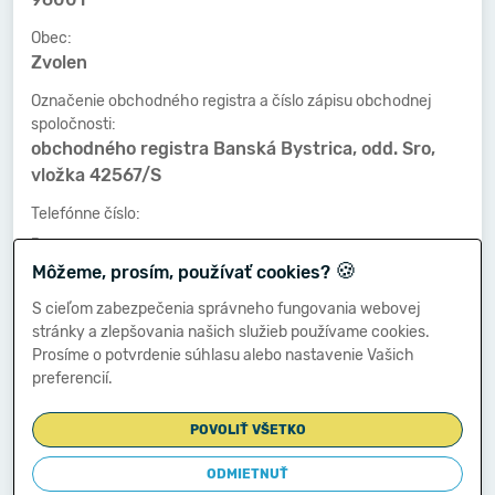
Obec:
Zvolen
Označenie obchodného registra a číslo zápisu obchodnej
spoločnosti:
obchodného registra Banská Bystrica, odd. Sro,
vložka 42567/S
Telefónne číslo:
-
🍪
Môžeme, prosím, používať cookies?
Faxové číslo:
-
S cieľom zabezpečenia správneho fungovania webovej
stránky a zlepšovania našich služieb používame cookies.
E-mailová adresa:
Prosíme o potvrdenie súhlasu alebo nastavenie Vašich
-
preferencií.
POVOLIŤ VŠETKO
Zostavená dňa:
28.02.2021
ODMIETNUŤ