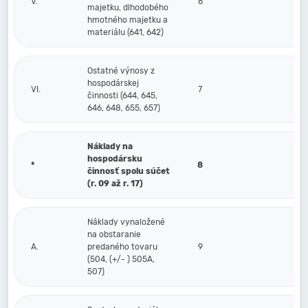
V.
6
majetku, dlhodobého
hmotného majetku a
materiálu (641, 642)
Ostatné výnosy z
hospodárskej
VI.
7
činnosti (644, 645,
646, 648, 655, 657)
Náklady na
hospodársku
*
8
činnosť spolu súčet
(r. 09 až r. 17)
Náklady vynaložené
na obstaranie
A.
predaného tovaru
9
(504, (+/- ) 505A,
507)