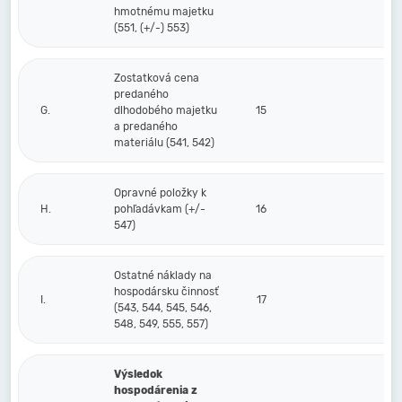
hmotnému majetku
(551, (+/-) 553)
Zostatková cena
predaného
G.
dlhodobého majetku
15
a predaného
materiálu (541, 542)
Opravné položky k
H.
pohľadávkam (+/-
16
547)
Ostatné náklady na
hospodársku činnosť
I.
17
(543, 544, 545, 546,
548, 549, 555, 557)
Výsledok
hospodárenia z