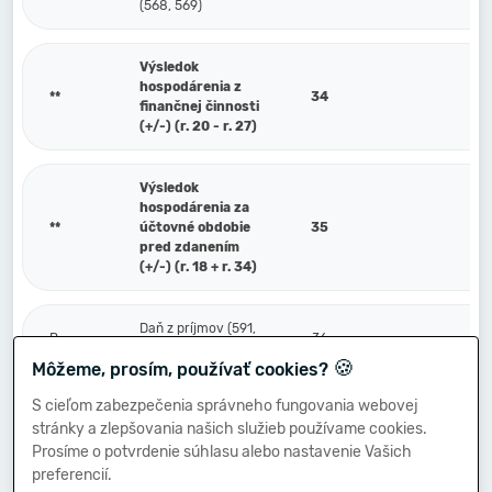
(568, 569)
Výsledok
hospodárenia z
**
34
finančnej činnosti
(+/-) (r. 20 - r. 27)
Výsledok
hospodárenia za
**
účtovné obdobie
35
pred zdanením
(+/-) (r. 18 + r. 34)
Daň z príjmov (591,
P.
36
595)
🍪
Môžeme, prosím, používať cookies?
S cieľom zabezpečenia správneho fungovania webovej
Prevod podielov na
stránky a zlepšovania našich služieb používame cookies.
výsledku
Q.
hospodárenia
37
Prosíme o potvrdenie súhlasu alebo nastavenie Vašich
spoločníkom (+/-)
preferencií.
(596)