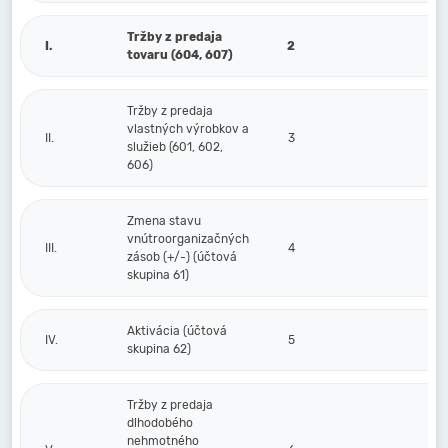
Tržby z predaja
I.
2
tovaru (604, 607)
Tržby z predaja
vlastných výrobkov a
II.
3
služieb (601, 602,
606)
Zmena stavu
vnútroorganizačných
III.
4
zásob (+/-) (účtová
skupina 61)
Aktivácia (účtová
IV.
5
skupina 62)
Tržby z predaja
dlhodobého
nehmotného