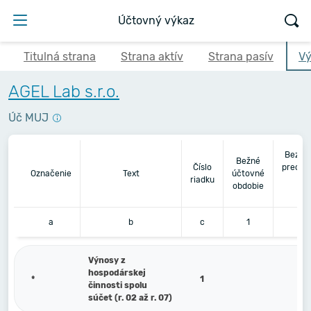
Účtovný výkaz
Titulná strana
Strana aktív
Strana pasív
Vý
AGEL Lab s.r.o.
Úč MUJ
Bezpr
Bežné
Číslo
predch
Označenie
Text
účtovné
riadku
úč
obdobie
ob
a
b
c
1
Výnosy z
hospodárskej
*
1
činnosti spolu
súčet (r. 02 až r. 07)