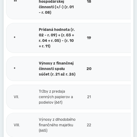
**
hospodárskej
18
činnosti (+/-) (r. 01
- r. 08)
Pridaná hodnota (r.
02 - r. 09) + (r. 03 +
*
19
r. 04 + r. 05) - (r. 10
+ r. 11)
Výnosy z finančnej
*
činnosti spolu
20
súčet (r. 21 až r. 26)
Tržby z predaja
VII.
cenných papierov a
21
podielov (661)
Výnosy z dlhodobého
VIII.
finančného majetku
22
(665)