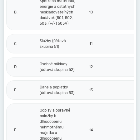
Spotreba materiálu,
energie a ostatných
B.
neskladovateľných
10
dodávok (501, 502,
503, (+/-) 505A)
Služby (účtová
C.
11
skupina 51)
Osobné náklady
D.
12
(účtová skupina 52)
Dane a poplatky
E.
13
(účtová skupina 53)
Odpisy a opravné
položky k
dlhodobému
nehmotnému
F.
14
majetku a
dlhodobému