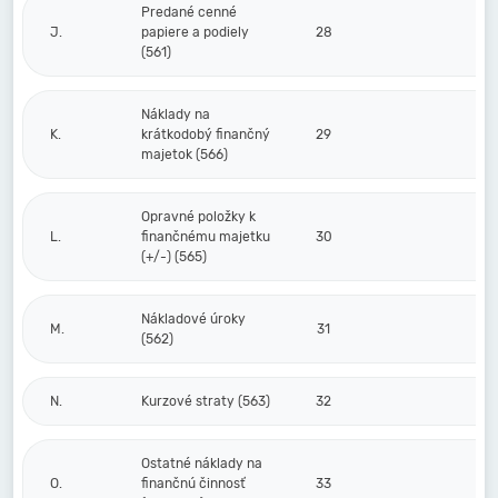
Predané cenné
J.
papiere a podiely
28
(561)
Náklady na
K.
krátkodobý finančný
29
majetok (566)
Opravné položky k
L.
finančnému majetku
30
(+/-) (565)
Nákladové úroky
M.
31
(562)
N.
Kurzové straty (563)
32
Ostatné náklady na
O.
finančnú činnosť
33