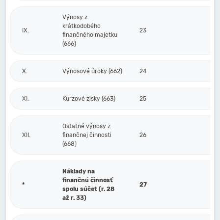
Výnosy z
krátkodobého
IX.
23
finančného majetku
(666)
X.
Výnosové úroky (662)
24
XI.
Kurzové zisky (663)
25
Ostatné výnosy z
XII.
finančnej činnosti
26
(668)
Náklady na
finančnú činnosť
*
27
spolu súčet (r. 28
až r. 33)