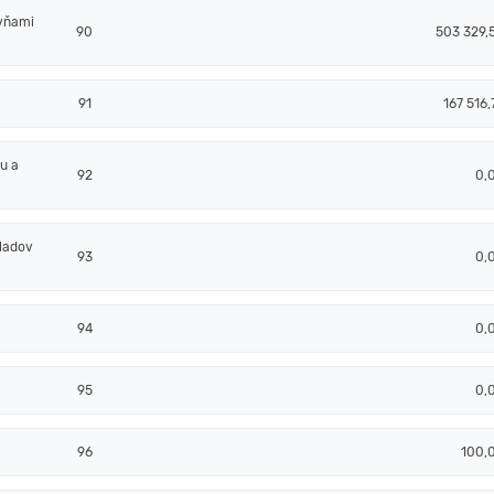
ovňami
90
503 329,
91
167 516,
u a
92
0,
ladov
93
0,
94
0,
95
0,
96
100,