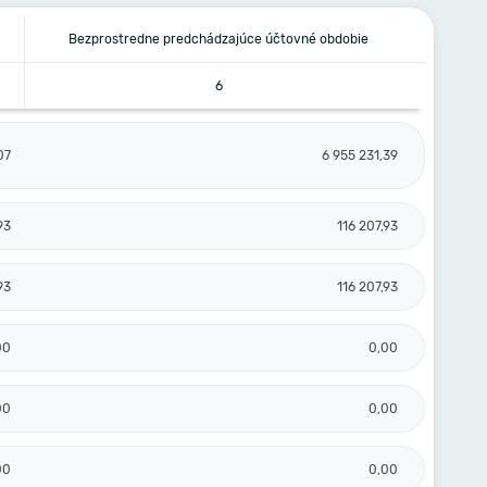
Bezprostredne predchádzajúce účtovné obdobie
6
07
6 955 231,39
93
116 207,93
93
116 207,93
00
0,00
00
0,00
00
0,00