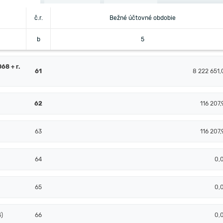
č.r.
Bežné účtovné obdobie
b
5
8 + r.
61
8 222 651,
62
116 207,
63
116 207,
64
0,
65
0,
4)
66
0,