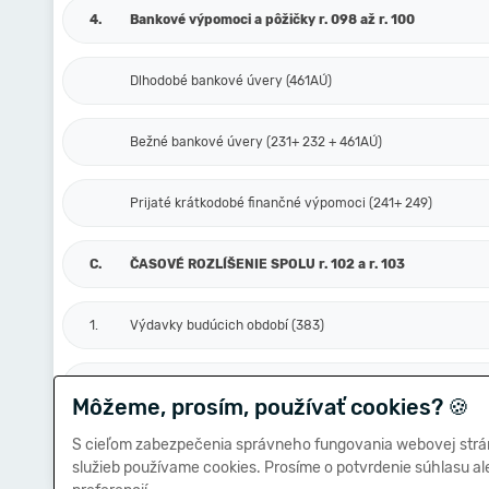
4.
Bankové výpomoci a pôžičky r. 098 až r. 100
Dlhodobé bankové úvery (461AÚ)
Bežné bankové úvery (231+ 232 + 461AÚ)
Prijaté krátkodobé finančné výpomoci (241+ 249)
C.
ČASOVÉ ROZLÍŠENIE SPOLU r. 102 a r. 103
1.
Výdavky budúcich období (383)
Výnosy budúcich období (384)
Môžeme, prosím, používať cookies?
🍪
S cieľom zabezpečenia správneho fungovania webovej strá
VLASTNÉ ZDROJE A CUDZIE ZDROJE SPOLU r.061+ r.0
služieb používame cookies. Prosíme o potvrdenie súhlasu a
r.101