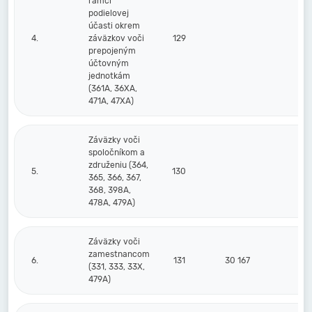
rámci
podielovej
účasti okrem
4.
záväzkov voči
129
prepojeným
účtovným
jednotkám
(361A, 36XA,
471A, 47XA)
Záväzky voči
spoločníkom a
združeniu (364,
5.
130
365, 366, 367,
368, 398A,
478A, 479A)
Záväzky voči
zamestnancom
6.
131
30 167
30
(331, 333, 33X,
479A)