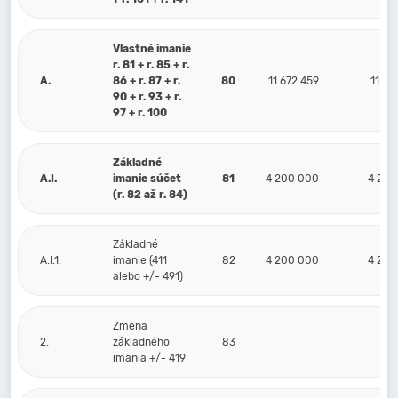
Vlastné imanie
r. 81 + r. 85 + r.
A.
86 + r. 87 + r.
80
11 672 459
11 17
90 + r. 93 + r.
97 + r. 100
Základné
A.I.
imanie súčet
81
4 200 000
4 200
(r. 82 až r. 84)
Základné
A.I.1.
imanie (411
82
4 200 000
4 200
alebo +/- 491)
Zmena
2.
základného
83
imania +/- 419