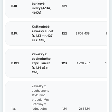
bankové
B.III
121
úvery (461A,
46XA)
Krátkodobé
záväzky súčet
B.IV.
122
3 909 438
1 48
(r. 123 + r. 127
až r. 135)
Záväzky z
obchodného
B.IV.1.
styku súčet
123
1 728 257
1 01
(r. 124 až r.
126)
Záväzky z
obchodného
styku voči
prepojeným
účtovným
1.a.
jednotkám
124
261 624
17