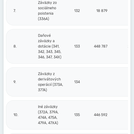
Záväzky zo
sociálneho
7.
132
18 879
1
poistenia
(336A)
Daňové
záväzky a
8.
dotácie (341,
133
448 787
200
342, 343, 345,
346, 347, 34X)
Záväzky z
derivátových
9.
134
operácií (373A,
377A)
Iné záväzky
(372A, 379A,
10.
135
446 592
22
474A, 475A,
479A, 47XA)