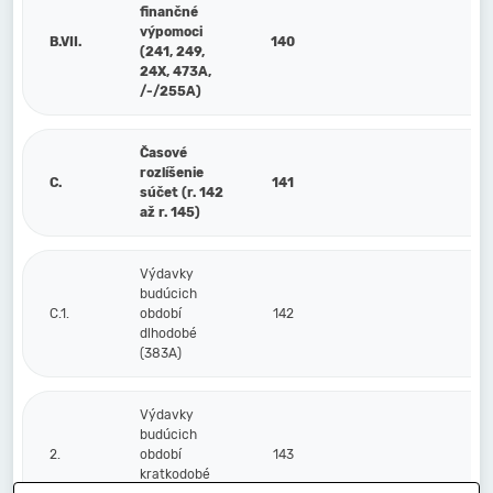
finančné
výpomoci
B.VII.
140
(241, 249,
24X, 473A,
/-/255A)
Časové
rozlíšenie
C.
141
súčet (r. 142
až r. 145)
Výdavky
budúcich
C.1.
období
142
dlhodobé
(383A)
Výdavky
budúcich
2.
období
143
kratkodobé