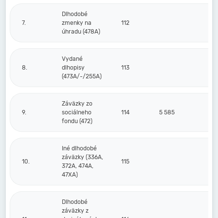
Dlhodobé
7.
zmenky na
112
úhradu (478A)
Vydané
8.
dlhopisy
113
(473A/-/255A)
Záväzky zo
9.
sociálneho
114
5 585
fondu (472)
Iné dlhodobé
záväzky (336A,
10.
115
372A, 474A,
47XA)
Dlhodobé
záväzky z