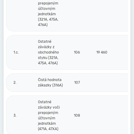
prepojeným
účtovným
jednotkám
(321A, 475A,
476A)
Ostatné
záväzky z
1.c.
obchodného
106
19 460
styku (321A,
475A, 476A)
Čistá hodnota
2.
107
zákazky (316A)
Ostatné
záväzky voči
prepojeným
3.
108
účtovným
jednotkám
(471A, 47XA)