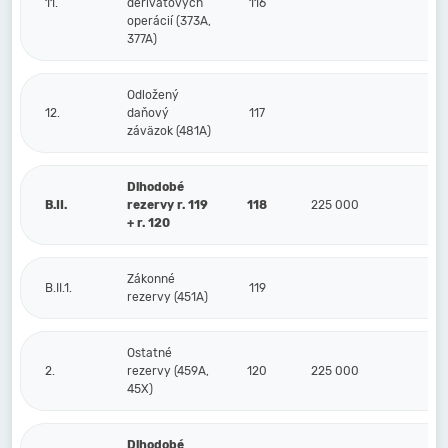
11.
derivátových
116
operácií (373A,
377A)
Odložený
12.
daňový
117
záväzok (481A)
Dlhodobé
B.II.
rezervy r. 119
118
225 000
+ r. 120
Zákonné
B.II.1.
119
rezervy (451A)
Ostatné
2.
rezervy (459A,
120
225 000
45X)
Dlhodobé