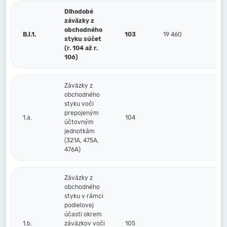
Dlhodobé
záväzky z
obchodného
B.I.1.
103
19 460
styku súčet
(r. 104 až r.
106)
Záväzky z
obchodného
styku voči
prepojeným
1.a.
104
účtovným
jednotkám
(321A, 475A,
476A)
Záväzky z
obchodného
styku v rámci
podielovej
účasti okrem
1.b.
záväzkov voči
105