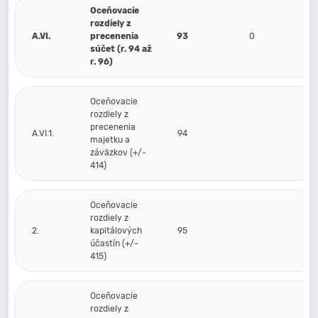
Oceňovacie
rozdiely z
A.VI.
precenenia
93
0
súčet (r. 94 až
r. 96)
Oceňovacie
rozdiely z
precenenia
A.VI.1.
94
majetku a
záväzkov (+/-
414)
Oceňovacie
rozdiely z
2.
kapitálových
95
účastín (+/-
415)
Oceňovacie
rozdiely z