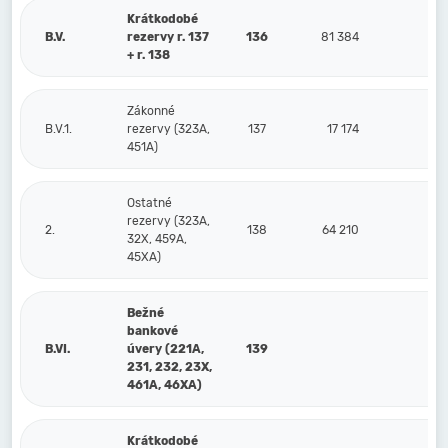
Krátkodobé
B.V.
rezervy r. 137
136
81 384
48
+ r. 138
Zákonné
B.V.1.
rezervy (323A,
137
17 174
1
451A)
Ostatné
rezervy (323A,
2.
138
64 210
3
32X, 459A,
45XA)
Bežné
bankové
B.VI.
úvery (221A,
139
231, 232, 23X,
461A, 46XA)
Krátkodobé