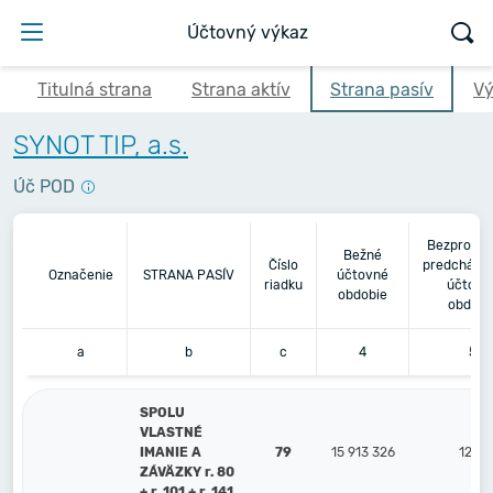
Účtovný výkaz
Titulná strana
Strana aktív
Strana pasív
Vý
SYNOT TIP, a.s.
Úč POD
Bezprostr
Bežné
Číslo
predchádz
Označenie
STRANA PASÍV
účtovné
riadku
účtovn
obdobie
obdobi
a
b
c
4
5
SPOLU
VLASTNÉ
IMANIE A
79
15 913 326
12 71
ZÁVÄZKY r. 80
+ r. 101 + r. 141