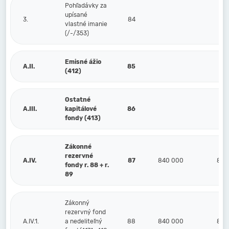
Pohľadávky za
upísané
3.
84
vlastné imanie
(/-/353)
Emisné ážio
A.II.
85
(412)
Ostatné
A.III.
kapitálové
86
fondy (413)
Zákonné
rezervné
A.IV.
87
840 000
840
fondy r. 88 + r.
89
Zákonný
rezervný fond
A.IV.1.
a nedeliteľný
88
840 000
840