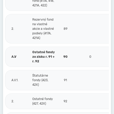
fond (417A, 418,
421A, 422)
Rezervný fond
na vlastné
2.
akcie a vlastné
89
podiely (417A,
421A)
Ostatné fondy
A.V
zo zisku r. 91 +
90
0
r. 92
Štatutárne
A.V.1.
fondy (423,
91
42X)
Ostatné fondy
2.
92
(427, 42X)