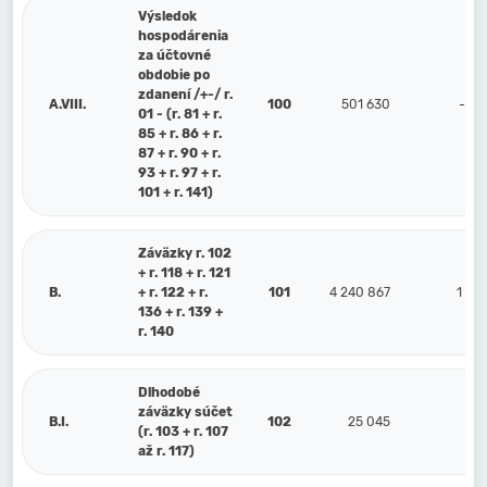
Výsledok
hospodárenia
za účtovné
obdobie po
zdanení /+-/ r.
A.VIII.
100
501 630
-604
01 - (r. 81 + r.
85 + r. 86 + r.
87 + r. 90 + r.
93 + r. 97 + r.
101 + r. 141)
Záväzky r. 102
+ r. 118 + r. 121
B.
+ r. 122 + r.
101
4 240 867
1 54
136 + r. 139 +
r. 140
Dlhodobé
záväzky súčet
B.I.
102
25 045
(r. 103 + r. 107
až r. 117)