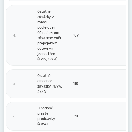
Ostatné
záväzky v
rámci
podielovej
účasti okrem
4.
109
záväzkov voči
prepojeným
účtovným
jednotkám
(471A, 47XA)
Ostatné
dlhodobé
5.
110
záväzky (479A,
47XA)
Dlhodobé
prijaté
6.
111
preddavky
(475A)