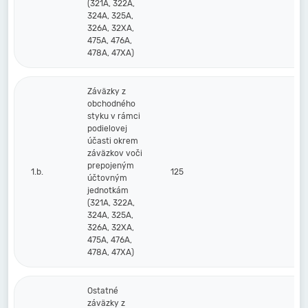
(321A, 322A,
324A, 325A,
326A, 32XA,
475A, 476A,
478A, 47XA)
Záväzky z
obchodného
styku v rámci
podielovej
účasti okrem
záväzkov voči
prepojeným
1.b.
125
účtovným
jednotkám
(321A, 322A,
324A, 325A,
326A, 32XA,
475A, 476A,
478A, 47XA)
Ostatné
záväzky z