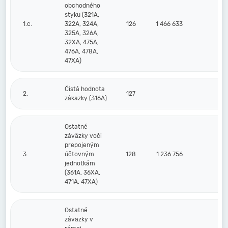
obchodného
styku (321A,
1.c.
322A, 324A,
126
1 466 633
839
325A, 326A,
32XA, 475A,
476A, 478A,
47XA)
Čistá hodnota
2.
127
zákazky (316A)
Ostatné
záväzky voči
prepojeným
3.
účtovným
128
1 236 756
jednotkám
(361A, 36XA,
471A, 47XA)
Ostatné
záväzky v