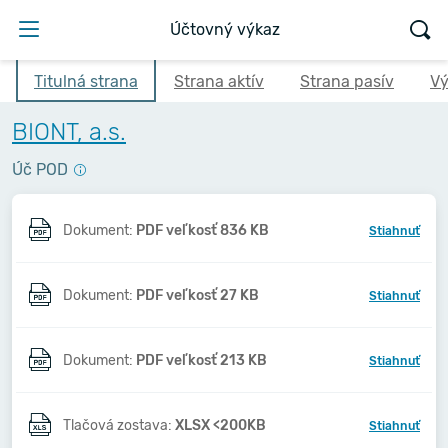
Účtovný výkaz
Titulná strana
Strana aktív
Strana pasív
Vý
BIONT, a.s.
Úč POD
Dokument:
PDF veľkosť 836 KB
Stiahnuť
Dokument:
PDF veľkosť 27 KB
Stiahnuť
Dokument:
PDF veľkosť 213 KB
Stiahnuť
Tlačová zostava:
XLSX <200KB
Stiahnuť