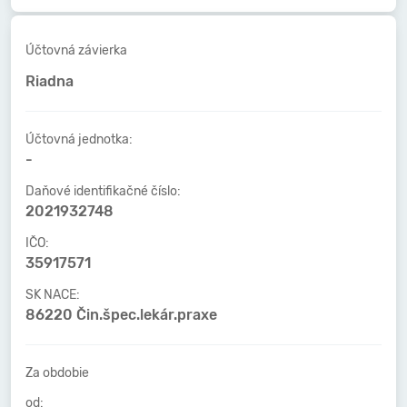
Účtovná závierka
Riadna
Účtovná jednotka:
-
Daňové identifikačné číslo:
2021932748
IČO:
35917571
SK NACE:
86220 Čin.špec.lekár.praxe
Za obdobie
od: