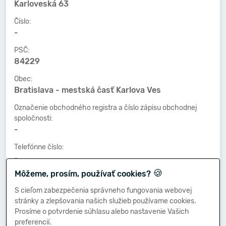
Karloveská 63
Číslo:
-
PSČ:
84229
Obec:
Bratislava - mestská časť Karlova Ves
Označenie obchodného registra a číslo zápisu obchodnej
spoločnosti:
-
Telefónne číslo:
-
🍪
Môžeme, prosím, používať cookies?
Faxové číslo:
-
S cieľom zabezpečenia správneho fungovania webovej
stránky a zlepšovania našich služieb používame cookies.
E-mailová adresa:
Prosíme o potvrdenie súhlasu alebo nastavenie Vašich
-
preferencií.