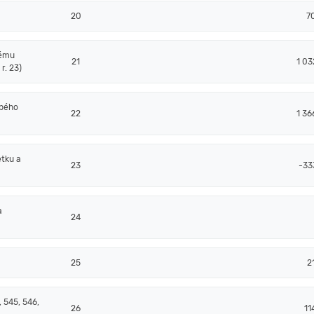
20
7
nému
21
1 03
r. 23)
obého
22
1 36
tku a
23
-33
a
24
25
2
 545, 546,
26
11