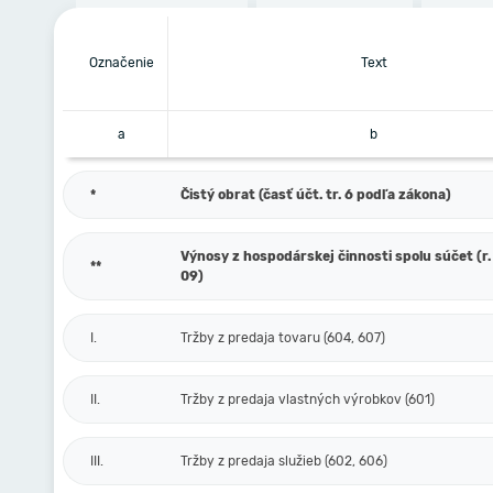
Označenie
Text
a
b
*
Čistý obrat (časť účt. tr. 6 podľa zákona)
Výnosy z hospodárskej činnosti spolu súčet (r. 
**
09)
I.
Tržby z predaja tovaru (604, 607)
II.
Tržby z predaja vlastných výrobkov (601)
III.
Tržby z predaja služieb (602, 606)