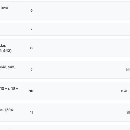
čtová
6
7
tku,
8
1, 642)
 646, 648,
9
64
2 + r. 13 +
10
8 40
ru (504,
11
3