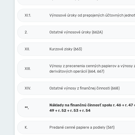
XI.1.
Výnosové úroky od prepojených účtovných jednot
2.
Ostatné výnosové úroky (662A)
XII.
Kurzové zisky (663)
Výnosy z precenenia cenných papierov a výnosy 
XIII.
derivátových operácií (664, 667)
XIV.
Ostatné výnosy z finančnej činnosti (668)
Náklady na finančnú činnosť spolu r. 46 + r. 47 + 
**.
49 + r. 52 + r. 53 + r. 54
K.
Predané cenné papiere a podiely (561)