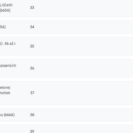
j účasti
33
(665A)
65A)
34
. 36 až r.
35
epojených
36
elovej
notiek
37
ku (666A)
38
39