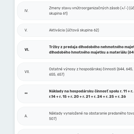
Zmeny stavu vnútroorganizačných zásob (+/-) (ú
IV.
skupina 61)
V.
Aktivácia (účtová skupina 62)
Tržby z predaja dlhodobého nehmotného maje
VI.
dlhodobého hmotného majetku a materiálu (64
Ostatné výnosy z hospodárskej činnosti (644, 645,
VII.
655, 657)
Náklady na hospodársku činnosť spolu r. 11 + r. 1
**
r.14 + r. 15 + r. 20 + r. 21 + r. 24 + r. 25 + r. 26
Náklady vynaložené na obstaranie predaného tova
A.
507)