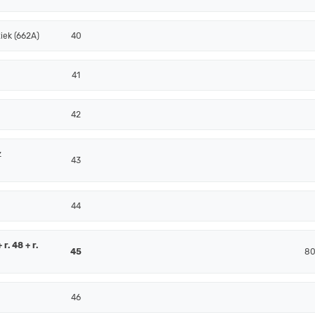
iek (662A)
40
41
42
z
43
44
r. 48 + r.
45
80
46