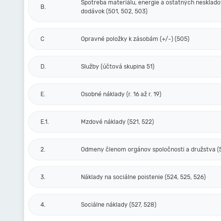
Spotreba materiálu, energie a ostatných nesklad
B.
dodávok (501, 502, 503)
C
Opravné položky k zásobám (+/-) (505)
D.
Služby (účtová skupina 51)
E.
Osobné náklady (r. 16 až r. 19)
E.1.
Mzdové náklady (521, 522)
2.
Odmeny členom orgánov spoločnosti a družstva (
3.
Náklady na sociálne poistenie (524, 525, 526)
4.
Sociálne náklady (527, 528)