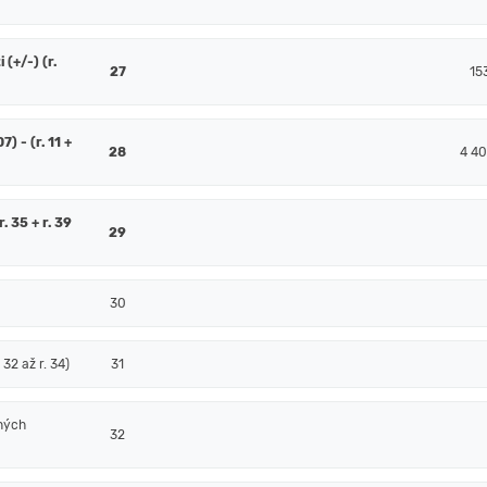
(+/-) (r.
27
15
7) - (r. 11 +
28
4 40
. 35 + r. 39
29
30
32 až r. 34)
31
ných
32