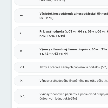
548, 549, 555, 557)
Výsledok hospodárenia z hospodárskej činnosti 
***
02 - r. 10)
Pridaná hodnota (r. 03 + r. 04 + r. 05 + r. 06 + r. 0
*
r. 12 + r. 13 + r. 14)
Výnosy z finančnej činnosti spolu r. 30 + r. 31 + r
**
+ r. 42 + r. 43 + r. 44
VIII.
Tržby z predaja cenných papierov a podielov (661)
IX.
Výnosy z dlhodobého finančného majetku súčet (r. 
Výnosy z cenných papierov a podielov od prepoje
IX.1.
účtovných jednotiek (665A)