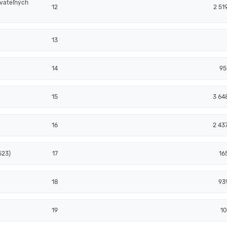
ovateľných
12
2 51
13
14
95
15
3 64
16
2 43
523)
17
16
18
93
19
10