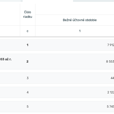
Číslo
riadku
Bežné účtovné obdobie
c
1
1
7 91
03 až r.
2
8 55
3
4
4
2 12
5
5 74