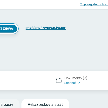
Čo je register účtov
ROZŠÍRENÉ VYHĽADÁVANIE
J ZNOVA
Dokumenty (3)
Stiahnuť
na pasív
Výkaz ziskov a strát