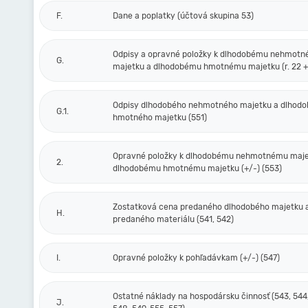
F.
Dane a poplatky (účtová skupina 53)
Odpisy a opravné položky k dlhodobému nehmot
G.
majetku a dlhodobému hmotnému majetku (r. 22 + 
Odpisy dlhodobého nehmotného majetku a dlhod
G.1.
hmotného majetku (551)
Opravné položky k dlhodobému nehmotnému maje
2.
dlhodobému hmotnému majetku (+/-) (553)
Zostatková cena predaného dlhodobého majetku 
H.
predaného materiálu (541, 542)
I.
Opravné položky k pohľadávkam (+/-) (547)
Ostatné náklady na hospodársku činnosť (543, 544,
J.