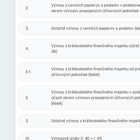
Výnosy z cenných papierov a podielov v podielove
2.
okrem výnosov prepojených účtovných jednotiek 
3.
Ostatné výnosy z cenných papierov a podielov (6
Výnosy z krátkodobého finančného majetku súčet (r
X.
38)
Výnosy z krátkodobého finančného majetku od pr
X.1.
účtovných jednotiek (666A)
Výnosy z krátkodobého finančného majetku v podi
2.
účasti okrem výnosov prepojených účtovných jed
(666A)
3.
Ostatné výnosy z krátkodobého finančného majet
XI.
Výnosové úroky (r. 40 + r. 41)