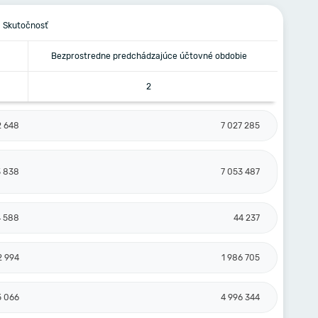
Skutočnosť
Bezprostredne predchádzajúce účtovné obdobie
2
2 648
7 027 285
3 838
7 053 487
4 588
44 237
2 994
1 986 705
5 066
4 996 344