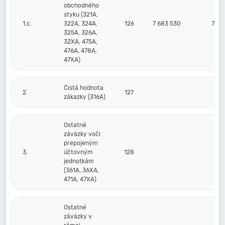
obchodného
styku (321A,
1.c.
322A, 324A,
126
7 683 530
7 93
325A, 326A,
32XA, 475A,
476A, 478A,
47XA)
Čistá hodnota
2.
127
zákazky (316A)
Ostatné
záväzky voči
prepojeným
3.
účtovným
128
jednotkám
(361A, 36XA,
471A, 47XA)
Ostatné
záväzky v