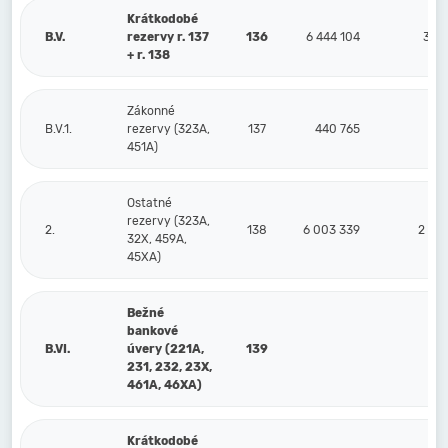
Krátkodobé
B.V.
rezervy r. 137
136
6 444 104
3 23
+ r. 138
Zákonné
B.V.1.
rezervy (323A,
137
440 765
45
451A)
Ostatné
rezervy (323A,
2.
138
6 003 339
2 77
32X, 459A,
45XA)
Bežné
bankové
B.VI.
úvery (221A,
139
231, 232, 23X,
461A, 46XA)
Krátkodobé