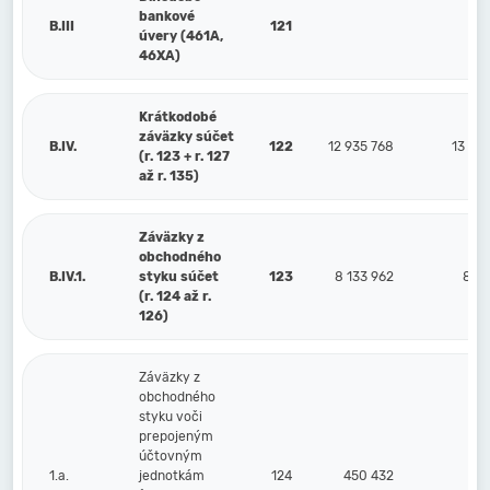
bankové
B.III
121
úvery (461A,
46XA)
Krátkodobé
záväzky súčet
B.IV.
122
12 935 768
13 20
(r. 123 + r. 127
až r. 135)
Záväzky z
obchodného
B.IV.1.
styku súčet
123
8 133 962
8 39
(r. 124 až r.
126)
Záväzky z
obchodného
styku voči
prepojeným
účtovným
1.a.
jednotkám
124
450 432
45