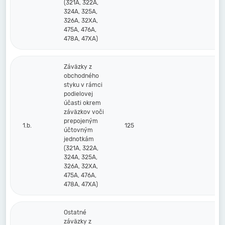
(321A, 322A,
324A, 325A,
326A, 32XA,
475A, 476A,
478A, 47XA)
Záväzky z
obchodného
styku v rámci
podielovej
účasti okrem
záväzkov voči
prepojeným
1.b.
125
účtovným
jednotkám
(321A, 322A,
324A, 325A,
326A, 32XA,
475A, 476A,
478A, 47XA)
Ostatné
záväzky z