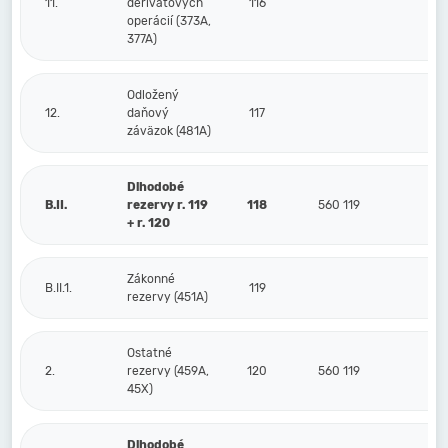
11.
derivátových
116
operácií (373A,
377A)
Odložený
12.
daňový
117
záväzok (481A)
Dlhodobé
B.II.
rezervy r. 119
118
560 119
45
+ r. 120
Zákonné
B.II.1.
119
rezervy (451A)
Ostatné
2.
rezervy (459A,
120
560 119
45
45X)
Dlhodobé