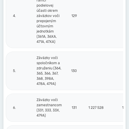
rámci
podielovej
účasti okrem
4.
záväzkov voči
129
prepojeným
účtovným
jednotkám
(361A, 36XA,
471A, 47XA)
Záväzky voči
spoločníkom a
združeniu (364,
5.
130
365, 366, 367,
368, 398A,
478A, 479A)
Záväzky voči
zamestnancom
6.
131
1 227 528
1 49
(331, 333, 33X,
479A)