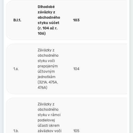
Dlhodobé
záväzky z
obchodného
B.I.1.
103
styku súčet
(r. 104 až r.
106)
Záväzky z
obchodného
styku voči
prepojeným
1.a.
104
účtovným
jednotkám
(321A, 475A,
476A)
Záväzky z
obchodného
styku v rámci
podielovej
účasti okrem
1.b.
záväzkov voči
105