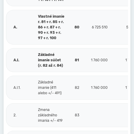
Vlastné imanie
r. 81 + r. 85 + r.
A.
86 + r. 87 + r.
80
6 725 510
5 63
90 + r. 93 + r.
97 + r. 100
Základné
A.I.
imanie súčet
81
1 760 000
1 76
(r. 82 až r. 84)
Základné
A.I.1.
imanie (411
82
1 760 000
1 76
alebo +/- 491)
Zmena
2.
základného
83
imania +/- 419