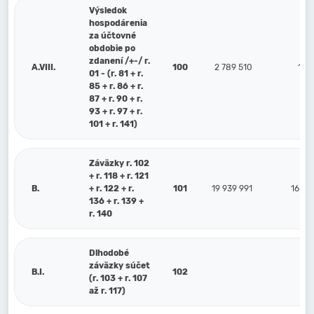
Výsledok
hospodárenia
za účtovné
obdobie po
zdanení /+-/ r.
A.VIII.
100
2 789 510
1 70
01 - (r. 81 + r.
85 + r. 86 + r.
87 + r. 90 + r.
93 + r. 97 + r.
101 + r. 141)
Záväzky r. 102
+ r. 118 + r. 121
B.
+ r. 122 + r.
101
19 939 991
16 88
136 + r. 139 +
r. 140
Dlhodobé
záväzky súčet
B.I.
102
(r. 103 + r. 107
až r. 117)