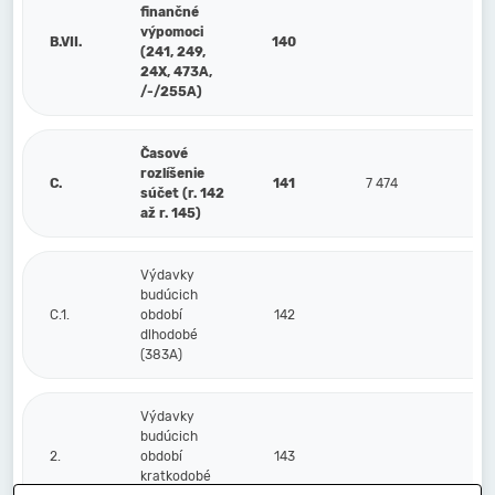
finančné
výpomoci
B.VII.
140
(241, 249,
24X, 473A,
/-/255A)
Časové
rozlíšenie
C.
141
7 474
6
súčet (r. 142
až r. 145)
Výdavky
budúcich
C.1.
období
142
dlhodobé
(383A)
Výdavky
budúcich
2.
období
143
kratkodobé