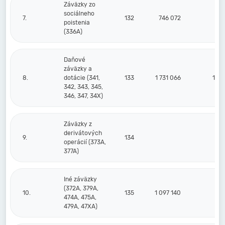
Záväzky zo
sociálneho
7.
132
746 072
93
poistenia
(336A)
Daňové
záväzky a
8.
dotácie (341,
133
1 731 066
1 41
342, 343, 345,
346, 347, 34X)
Záväzky z
derivátových
9.
134
operácií (373A,
377A)
Iné záväzky
(372A, 379A,
10.
135
1 097 140
95
474A, 475A,
479A, 47XA)