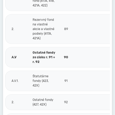
fond (417A, 418,
421A, 422)
Rezervný fond
na vlastné
2.
akcie a vlastné
89
podiely (417A,
421A)
Ostatné fondy
A.V
zo zisku r. 91 +
90
r. 92
Štatutárne
A.V.1.
fondy (423,
91
42X)
Ostatné fondy
2.
92
(427, 42X)