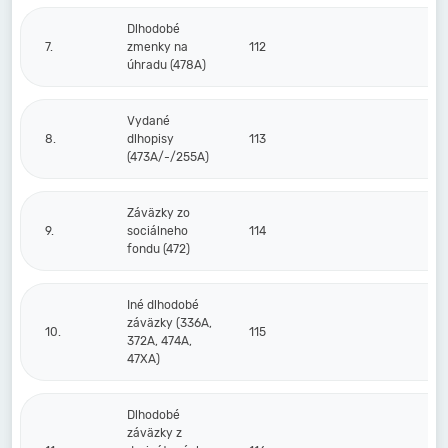
Dlhodobé
7.
zmenky na
112
úhradu (478A)
Vydané
8.
dlhopisy
113
(473A/-/255A)
Záväzky zo
9.
sociálneho
114
fondu (472)
Iné dlhodobé
záväzky (336A,
10.
115
372A, 474A,
47XA)
Dlhodobé
záväzky z