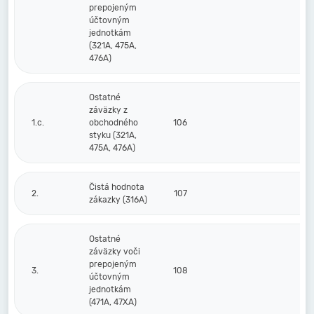
prepojeným
účtovným
jednotkám
(321A, 475A,
476A)
Ostatné
záväzky z
1.c.
obchodného
106
styku (321A,
475A, 476A)
Čistá hodnota
2.
107
zákazky (316A)
Ostatné
záväzky voči
prepojeným
3.
108
účtovným
jednotkám
(471A, 47XA)