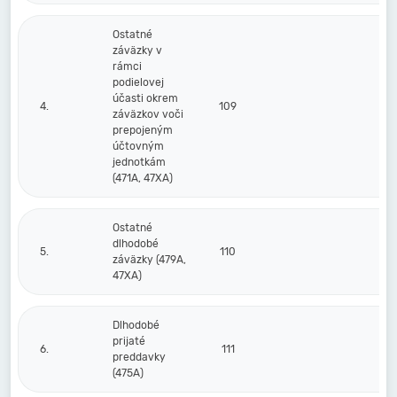
Ostatné
záväzky v
rámci
podielovej
účasti okrem
4.
109
záväzkov voči
prepojeným
účtovným
jednotkám
(471A, 47XA)
Ostatné
dlhodobé
5.
110
záväzky (479A,
47XA)
Dlhodobé
prijaté
6.
111
preddavky
(475A)