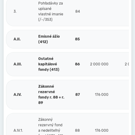
Pohľadávky za
upísané
3.
84
vlastné imanie
(/-/353)
Emisné ážio
A.II.
85
(412)
Ostatné
A.III.
kapitálové
86
2 000 000
2 000
fondy (413)
Zákonné
rezervné
A.IV.
87
176 000
17
fondy r. 88 + r.
89
Zákonný
rezervný fond
A.IV.1.
a nedeliteľný
88
176 000
17