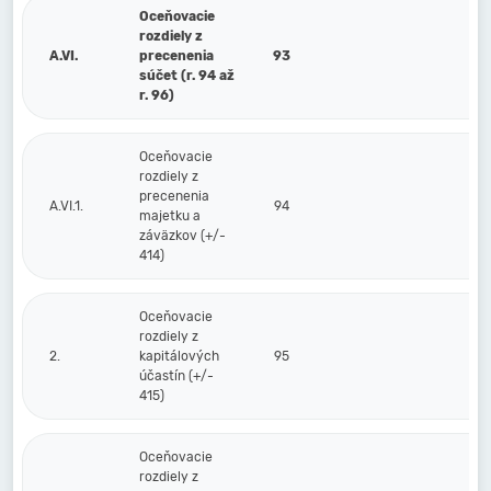
Oceňovacie
rozdiely z
A.VI.
precenenia
93
súčet (r. 94 až
r. 96)
Oceňovacie
rozdiely z
precenenia
A.VI.1.
94
majetku a
záväzkov (+/-
414)
Oceňovacie
rozdiely z
2.
kapitálových
95
účastín (+/-
415)
Oceňovacie
rozdiely z