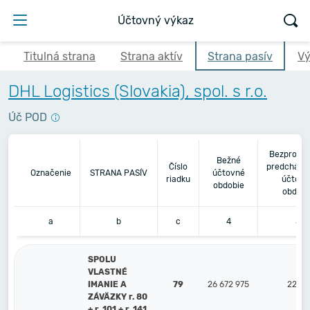
Účtovný výkaz
Titulná strana
Strana aktív
Strana pasív
Vý
DHL Logistics (Slovakia), spol. s r.o.
Úč POD
Bezprostr
Bežné
Číslo
predchádz
Označenie
STRANA PASÍV
účtovné
riadku
účtovn
obdobie
obdobi
a
b
c
4
5
SPOLU
VLASTNÉ
IMANIE A
79
26 672 975
22 59
ZÁVÄZKY r. 80
+ r. 101 + r. 141