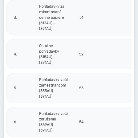
Pohľadávky za
eskontované
3.
cenné papiere
51
(313AÚ) -
(391AÚ)
Ostatné
pohľadávky
4.
52
(315AÚ) -
(391AÚ)
Pohľadávky voči
zamestnancom
5.
53
(335AÚ) -
(391AÚ)
Pohľadávky voči
združeniu
6.
54
(369AÚ) -
(391AÚ)