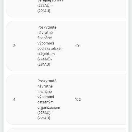
verejnej správy
(272AÚ) -
(291AÚ)
Poskytnuté
návratné
finančné
výpomoci
3.
101
podnikateľským
subjektom
(274AÚ)-
(291AÚ)
Poskytnuté
návratné
finančné
výpomoci
4.
102
ostatným
organizáciám
(275AÚ) -
(291AÚ)