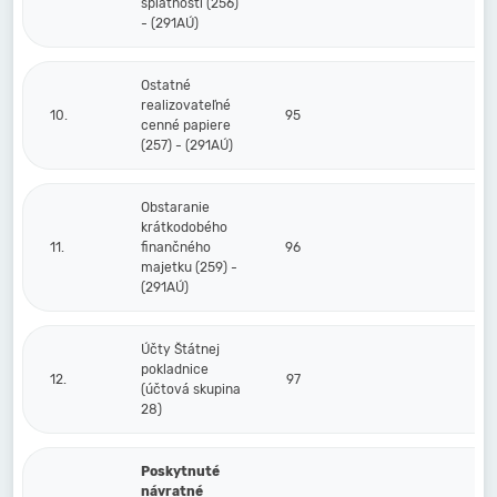
splatnosti (256)
- (291AÚ)
Ostatné
realizovateľné
10.
95
cenné papiere
(257) - (291AÚ)
Obstaranie
krátkodobého
11.
finančného
96
majetku (259) -
(291AÚ)
Účty Štátnej
pokladnice
12.
97
(účtová skupina
28)
Poskytnuté
návratné