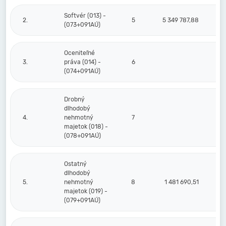
Softvér (013) -
2.
5
5 349 787,88
4 
(073+091AÚ)
Oceniteľné
3.
práva (014) -
6
(074+091AÚ)
Drobný
dlhodobý
4.
nehmotný
7
majetok (018) -
(078+091AÚ)
Ostatný
dlhodobý
5.
nehmotný
8
1 481 690,51
majetok (019) -
(079+091AÚ)