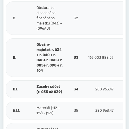
Obstaranie
dlhodobého
8.
finančného
32
majetku (043) -
(096AÚ)
Obežný
majetok r. 034
+ r. 040 + r.
B.
33
169 003 883,59
048+ r. 060 + r.
085+ r. 098 + r.
104
Zásoby súčet
B.I.
34
280 963,47
(r. 035 až 039)
Materiál (112 +
B.I.1.
35
280 963,47
119) - (191)