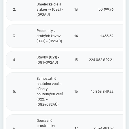
Umelecké diela
2.
a zbierky (032) -
13
50 199,96
(092AÚ)
Predmety z
3.
drahých kovov
14
1 433,32
(033) - (092AÚ)
Stavby (021) -
4.
15
224 062 829,21
117
(081+092AÚ)
Samostatné
hnuteľné veci a
súbory
5.
16
15 863 849,22
13 
hnuteľných vecí
(022) -
(082+092AÚ)
Dopravné
prostriedky
6.
17
9 574 481,57
8