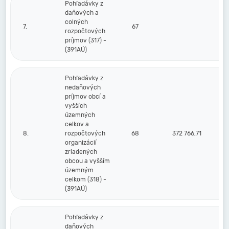
Pohľadávky z
daňových a
colných
7.
67
rozpočtových
príjmov (317) -
(391AÚ)
Pohľadávky z
nedaňových
príjmov obcí a
vyšších
územných
celkov a
8.
rozpočtových
68
372 766,71
organizácií
zriadených
obcou a vyšším
územným
celkom (318) -
(391AÚ)
Pohľadávky z
daňových