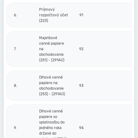
Príjmový
6.
rozpočtový účet
91
(223)
Majetkové
cenné papiere
7.
na
92
obchodovanie
(251) - (291AÚ)
Dlhové cenné
papiere na
8.
93
obchodovanie
(253) - (291AÚ)
Dlhové cenné
papiere so
splatnosťou do
9.
jedného roka
94
držané do