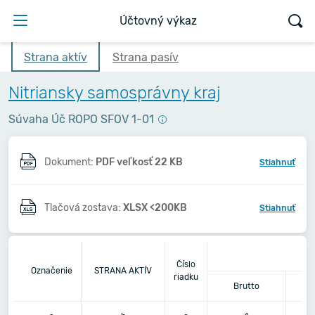
Účtovný výkaz
Strana aktív
Strana pasív
Nitriansky samosprávny kraj
Súvaha Úč ROPO SFOV 1-01
Dokument:
PDF veľkosť 22 KB
Stiahnuť
Tlačová zostava:
XLSX <200KB
Stiahnuť
Číslo
Označenie
STRANA AKTÍV
riadku
Brutto
K