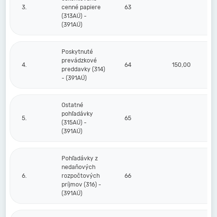
3.
cenné papiere
63
(313AÚ) -
(391AÚ)
Poskytnuté
prevádzkové
4.
64
150,00
preddavky (314)
- (391AÚ)
Ostatné
pohľadávky
5.
65
(315AÚ) -
(391AÚ)
Pohľadávky z
nedaňových
6.
rozpočtových
66
príjmov (316) -
(391AÚ)