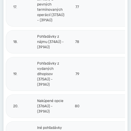
pevných
17.
77
termínovaných
operácií (373AÚ)
- (391AÚ)
Pohľadávky z
18.
nájmu (374AÚ) -
78
(391AÚ)
Pohľadávky z
vydaných
19.
dlhopisov
79
(375AÚ) -
(391AÚ)
Nakúpené opcie
20.
(376AÚ) -
80
(391AÚ)
Iné pohľadávky