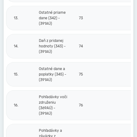
Ostatné priame
13.
dane (342) -
73
(391AÚ)
Daň z pridanej
14.
hodnoty (343) -
74
(391AÚ)
Ostatné dane a
15.
poplatky (345) -
75
(391AÚ)
Pohľadávky voči
združeniu
16.
76
(369AÚ) -
(391AÚ)
Pohľadávky a
záväzky z