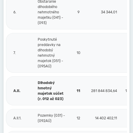
Obstaranie
dlhodobého
6.
nehmotného
9
34 344,01
majetku (041) -
(093)
Poskytnuté
preddavky na
dlhodobý
7.
10
nehmotný
majetok (051) -
(095AÚ)
Dlhodobý
hmotný
A.II.
11
281 844 834,64
139 
majetok súčet
(r. 012 až 023)
Pozemky (031) -
A.II.1.
12
14 402 402,11
(092AÚ)