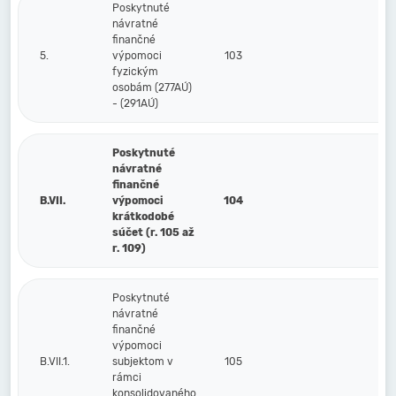
Poskytnuté
návratné
finančné
5.
výpomoci
103
fyzickým
osobám (277AÚ)
- (291AÚ)
Poskytnuté
návratné
finančné
B.VII.
výpomoci
104
krátkodobé
súčet (r. 105 až
r. 109)
Poskytnuté
návratné
finančné
výpomoci
B.VII.1.
subjektom v
105
rámci
konsolidovaného