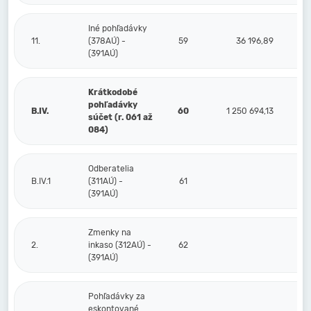
Iné pohľadávky
11.
(378AÚ) -
59
36 196,89
(391AÚ)
Krátkodobé
pohľadávky
B.IV.
60
1 250 694,13
súčet (r. 061 až
084)
Odberatelia
B.IV.1
(311AÚ) -
61
(391AÚ)
Zmenky na
2.
inkaso (312AÚ) -
62
(391AÚ)
Pohľadávky za
eskontované