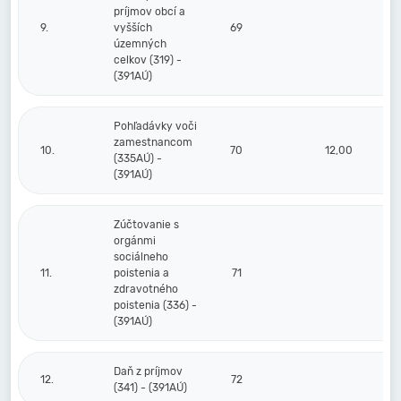
príjmov obcí a
9.
vyšších
69
územných
celkov (319) -
(391AÚ)
Pohľadávky voči
zamestnancom
10.
70
12,00
(335AÚ) -
(391AÚ)
Zúčtovanie s
orgánmi
sociálneho
11.
poistenia a
71
zdravotného
poistenia (336) -
(391AÚ)
Daň z príjmov
12.
72
(341) - (391AÚ)