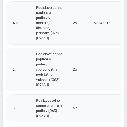
Podielové cenné
papiere a
podiely v
A.III.1.
dcérskej
25
931 422,00
účtovnej
jednotke (061) -
(096AÚ)
Podielové cenné
papiere a
podiely v
2.
spoločnosti s
26
podstatným
vplyvom (062) -
(096AÚ)
Realizovateľné
cenné papiere a
3.
27
podiely (063) -
(096AÚ)