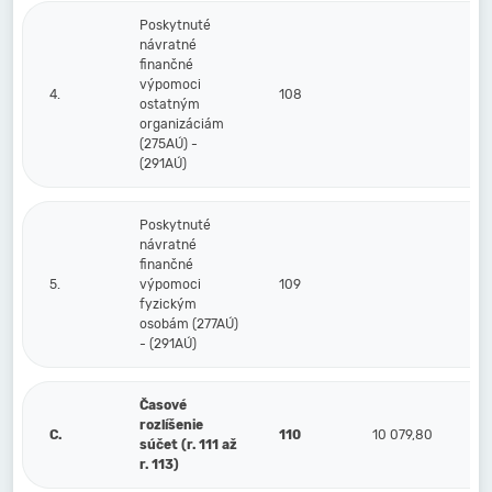
Poskytnuté
návratné
finančné
výpomoci
4.
108
ostatným
organizáciám
(275AÚ) -
(291AÚ)
Poskytnuté
návratné
finančné
5.
výpomoci
109
fyzickým
osobám (277AÚ)
- (291AÚ)
Časové
rozlíšenie
C.
110
10 079,80
súčet (r. 111 až
r. 113)