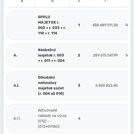
a
b
c
1
SPOLU
MAJETOK r.
1
458 689 511,38
144 
002 + r. 033 + r.
110 + r. 114
Neobežný
A.
majetok r. 003
2
289 675 547,99
144 
+ r. 011 + r. 024
Dlhodobý
nehmotný
A.I.
3
6 865 822,40
5 
majetok súčet
(r. 004 až 010)
Aktivované
náklady na vývoj
A.I.1.
4
(012) -
(072+091AÚ)