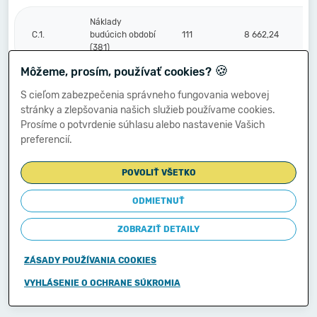
Náklady
C.1.
budúcich období
111
8 662,24
(381)
🍪
Môžeme, prosím, používať cookies?
Komplexné
S cieľom zabezpečenia správneho fungovania webovej
náklady
2.
112
stránky a zlepšovania našich služieb používame cookies.
budúcich období
Prosíme o potvrdenie súhlasu alebo nastavenie Vašich
(382)
preferencií.
Príjmy budúcich
3.
113
1 417,56
POVOLIŤ VŠETKO
období (385)
ODMIETNUŤ
Vzťahy k účtom
ZOBRAZIŤ DETAILY
klientov
Štátnej
D.
114
pokladnice
ZÁSADY POUŽÍVANIA COOKIES
(účtová
skupina 20)
VYHLÁSENIE O OCHRANE SÚKROMIA