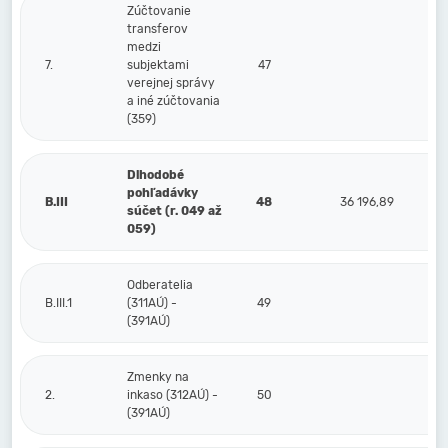
Zúčtovanie
transferov
medzi
7.
subjektami
47
verejnej správy
a iné zúčtovania
(359)
Dlhodobé
pohľadávky
B.III
48
36 196,89
súčet (r. 049 až
059)
Odberatelia
B.III.1
(311AÚ) -
49
(391AÚ)
Zmenky na
2.
inkaso (312AÚ) -
50
(391AÚ)