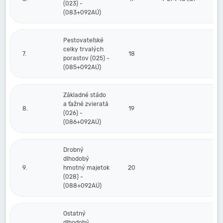
(023) -
(083+092AÚ)
Pestovateľské
celky trvalých
7.
18
porastov (025) -
(085+092AÚ)
Základné stádo
a ťažné zvieratá
8.
19
(026) -
(086+092AÚ)
Drobný
dlhodobý
9.
hmotný majetok
20
(028) -
(088+092AÚ)
Ostatný
dlhodobý