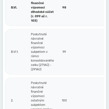
finančné
B.VI.
výpomoci
98
dlhodobé súčet
(r. 099 až r.
103)
Poskytnuté
návratné
finančné
výpomoci
B.VI.1.
subjektom v
99
rámci
konsolidovaného
celku (271AÚ) -
(291AÚ)
Poskytnuté
návratné
finančné
výpomoci
2.
ostatným
100
subjektom