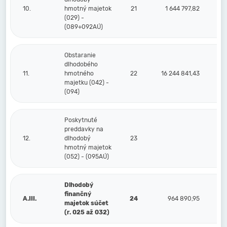
10.
hmotný majetok
21
1 644 797,82
(029) -
(089+092AÚ)
Obstaranie
dlhodobého
11.
hmotného
22
16 244 841,43
majetku (042) -
(094)
Poskytnuté
preddavky na
12.
dlhodobý
23
hmotný majetok
(052) - (095AÚ)
Dlhodobý
finančný
A.III.
24
964 890,95
majetok súčet
(r. 025 až 032)