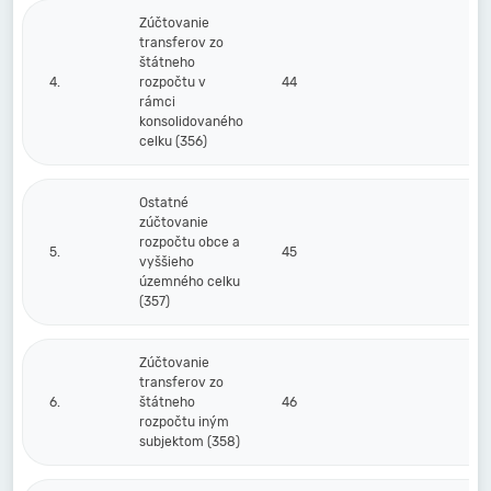
Zúčtovanie
transferov zo
štátneho
4.
rozpočtu v
44
rámci
konsolidovaného
celku (356)
Ostatné
zúčtovanie
rozpočtu obce a
5.
45
vyššieho
územného celku
(357)
Zúčtovanie
transferov zo
6.
štátneho
46
rozpočtu iným
subjektom (358)