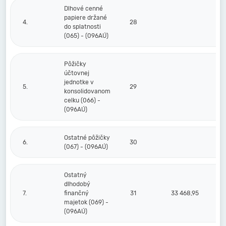
Dlhové cenné
papiere držané
4.
28
do splatnosti
(065) - (096AÚ)
Pôžičky
účtovnej
jednotke v
5.
29
konsolidovanom
celku (066) -
(096AÚ)
Ostatné pôžičky
6.
30
(067) - (096AÚ)
Ostatný
dlhodobý
7.
finančný
31
33 468,95
majetok (069) -
(096AÚ)