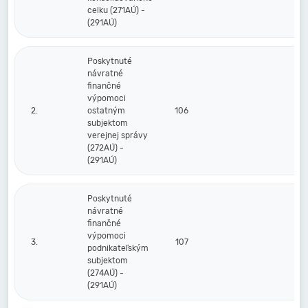
celku (271AÚ) -
(291AÚ)
Poskytnuté
návratné
finančné
výpomoci
2.
ostatným
106
subjektom
verejnej správy
(272AÚ) -
(291AÚ)
Poskytnuté
návratné
finančné
výpomoci
3.
107
podnikateľským
subjektom
(274AÚ) -
(291AÚ)