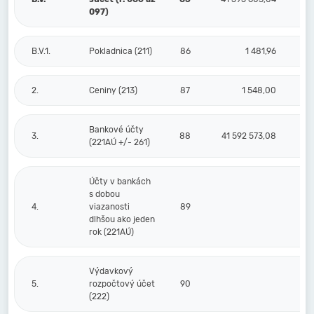
097)
B.V.1.
Pokladnica (211)
86
1 481,96
2.
Ceniny (213)
87
1 548,00
Bankové účty
3.
88
41 592 573,08
(221AÚ +/- 261)
Účty v bankách
s dobou
4.
viazanosti
89
dlhšou ako jeden
rok (221AÚ)
Výdavkový
5.
rozpočtový účet
90
(222)