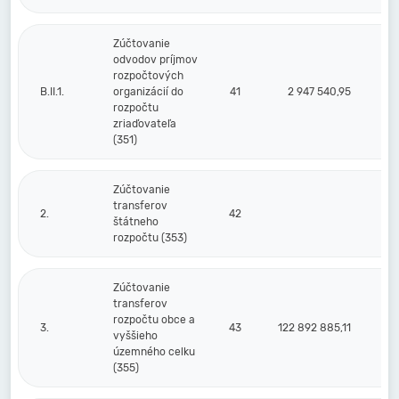
Zúčtovanie
odvodov príjmov
rozpočtových
B.II.1.
organizácií do
41
2 947 540,95
rozpočtu
zriaďovateľa
(351)
Zúčtovanie
transferov
2.
42
štátneho
rozpočtu (353)
Zúčtovanie
transferov
rozpočtu obce a
3.
43
122 892 885,11
vyššieho
územného celku
(355)