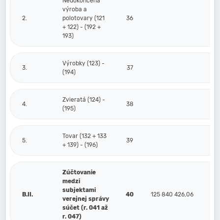
Nedokončená
výroba a
2.
polotovary (121
36
+ 122) - (192 +
193)
Výrobky (123) -
3.
37
(194)
Zvieratá (124) -
4.
38
(195)
Tovar (132 + 133
5.
39
+ 139) - (196)
Zúčtovanie
medzi
subjektami
B.II.
40
125 840 426,06
verejnej správy
súčet (r. 041 až
r. 047)