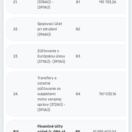
21.
(378AÚ) -
81
110 733,26
(391AÚ)
Spojovací účet
22.
pri združení
82
(396AÚ)
Zúčtovanie s
23.
Európskou úniou
83
(371AÚ)- (391AÚ)
Transfery a
ostatné
zúčtovanie so
24.
subjektami
84
767 032,16
mimo verejnej
správy (372AÚ) -
(391AÚ)
Finančné účty
B.V.
súčet (r. 086 až
85
41 595 603,04