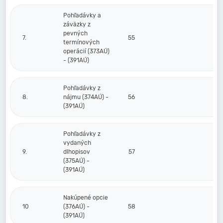
Pohľadávky a
záväzky z
pevných
7.
55
termínových
operácií (373AÚ)
- (391AÚ)
Pohľadávky z
8.
nájmu (374AÚ) -
56
(391AÚ)
Pohľadávky z
vydaných
9.
dlhopisov
57
(375AÚ) -
(391AÚ)
Nakúpené opcie
10
(376AÚ) -
58
(391AÚ)