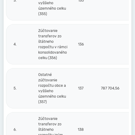
3.
135
vyššieho
územného celku
(355)
Zúčtovanie
transferov zo
štátneho
4.
136
rozpočtu v rámci
konsolidovaného
celku (356)
Ostatné
zúčtovanie
rozpočtu obce a
5.
137
787 704,56
vyššieho
územného celku
(357)
Zúčtovanie
transferov zo
6.
štátneho
138