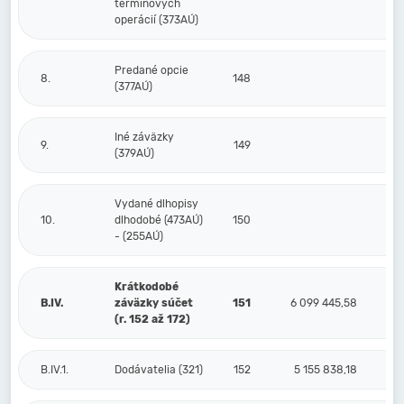
termínových
operácií (373AÚ)
Predané opcie
8.
148
(377AÚ)
Iné záväzky
9.
149
(379AÚ)
Vydané dlhopisy
10.
dlhodobé (473AÚ)
150
- (255AÚ)
Krátkodobé
B.IV.
záväzky súčet
151
6 099 445,58
2 
(r. 152 až 172)
B.IV.1.
Dodávatelia (321)
152
5 155 838,18
1 5