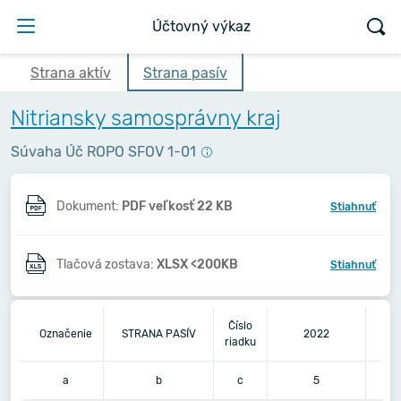
Účtovný výkaz
Strana aktív
Strana pasív
Nitriansky samosprávny kraj
Súvaha Úč ROPO SFOV 1-01
Dokument:
PDF veľkosť 22 KB
Stiahnuť
Tlačová zostava:
XLSX <200KB
Stiahnuť
Číslo
Označenie
STRANA PASÍV
2022
riadku
a
b
c
5