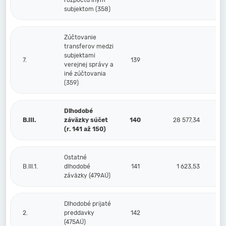
rozpočtu iným
subjektom (358)
Zúčtovanie
transferov medzi
subjektami
7.
139
verejnej správy a
iné zúčtovania
(359)
Dlhodobé
B.III.
záväzky súčet
140
28 577,34
(r. 141 až 150)
Ostatné
B.III.1.
dlhodobé
141
1 623,53
záväzky (479AÚ)
Dlhodobé prijaté
2.
preddavky
142
(475AÚ)