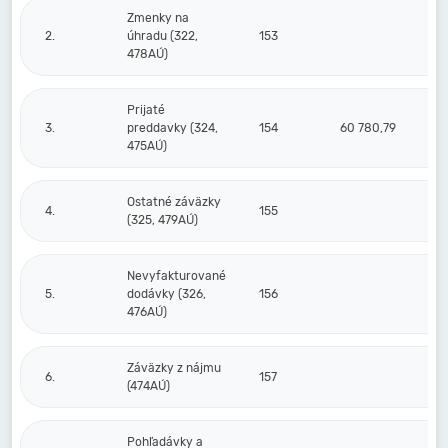
Zmenky na
2.
úhradu (322,
153
478AÚ)
Prijaté
3.
preddavky (324,
154
60 780,79
475AÚ)
Ostatné záväzky
4.
155
(325, 479AÚ)
Nevyfakturované
5.
dodávky (326,
156
476AÚ)
Záväzky z nájmu
6.
157
(474AÚ)
Pohľadávky a