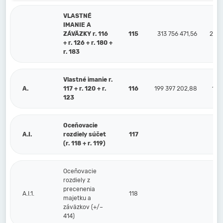
VLASTNÉ
IMANIE A
ZÁVÄZKY r. 116
115
313 756 471,56
276 
+ r. 126 + r. 180 +
r. 183
Vlastné imanie r.
A.
117 + r. 120 + r.
116
199 397 202,88
192 
123
Oceňovacie
A.I.
rozdiely súčet
117
(r. 118 + r. 119)
Oceňovacie
rozdiely z
precenenia
A.I.1.
118
majetku a
záväzkov (+/–
414)