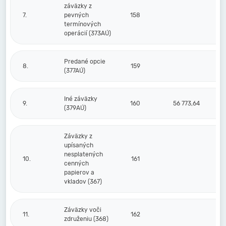
záväzky z
7.
pevných
158
termínových
operácií (373AÚ)
Predané opcie
8.
159
(377AÚ)
Iné záväzky
9.
160
56 773,64
(379AÚ)
Záväzky z
upísaných
nesplatených
10.
161
cenných
papierov a
vkladov (367)
Záväzky voči
11.
162
združeniu (368)