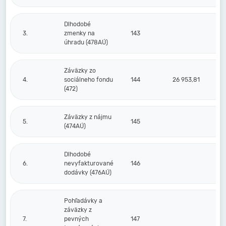
Dlhodobé
3.
zmenky na
143
úhradu (478AÚ)
Záväzky zo
4.
sociálneho fondu
144
26 953,81
(472)
Záväzky z nájmu
5.
145
(474AÚ)
Dlhodobé
6.
nevyfakturované
146
dodávky (476AÚ)
Pohľadávky a
záväzky z
7.
pevných
147