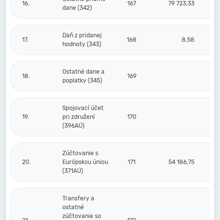
16.
167
79 723,33
dane (342)
Daň z pridanej
17.
168
8,58
hodnoty (343)
Ostatné dane a
18.
169
poplatky (345)
Spojovací účet
19.
pri združení
170
(396AÚ)
Zúčtovanie s
20.
Európskou úniou
171
54 186,75
(371AÚ)
Transfery a
ostatné
zúčtovanie so