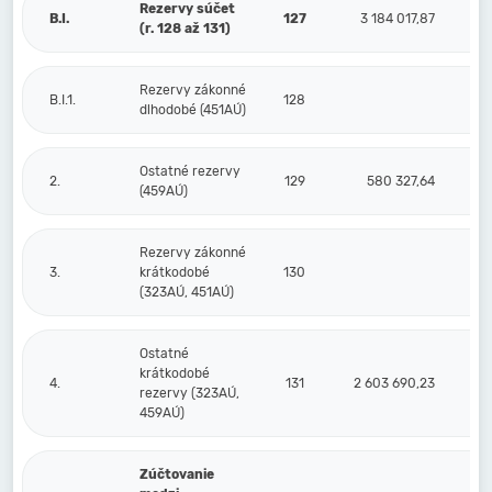
Rezervy súčet
B.I.
127
3 184 017,87
2 
(r. 128 až 131)
Rezervy zákonné
B.I.1.
128
dlhodobé (451AÚ)
Ostatné rezervy
2.
129
580 327,64
8
(459AÚ)
Rezervy zákonné
3.
krátkodobé
130
(323AÚ, 451AÚ)
Ostatné
krátkodobé
4.
131
2 603 690,23
1 4
rezervy (323AÚ,
459AÚ)
Zúčtovanie