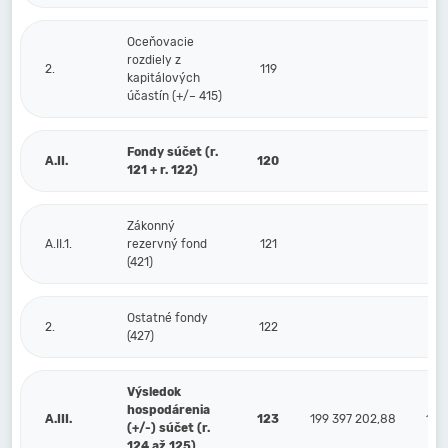
Oceňovacie
rozdiely z
2.
119
kapitálových
účastín (+/– 415)
Fondy súčet (r.
A.II.
120
121 + r. 122)
Zákonný
A.II.1.
rezervný fond
121
(421)
Ostatné fondy
2.
122
(427)
Výsledok
hospodárenia
A.III.
123
199 397 202,88
192 
(+/-) súčet (r.
124 až 125)