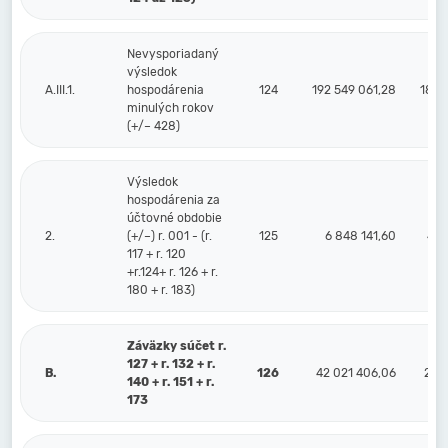
Nevysporiadaný
výsledok
A.III.1.
hospodárenia
124
192 549 061,28
187 
minulých rokov
(+/– 428)
Výsledok
hospodárenia za
účtovné obdobie
2.
(+/–) r. 001 - (r.
125
6 848 141,60
4 3
117 + r. 120
+r.124+ r. 126 + r.
180 + r. 183)
Záväzky súčet r.
127 + r. 132 + r.
B.
126
42 021 406,06
24 6
140 + r. 151 + r.
173