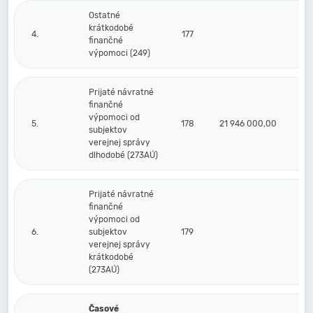
Ostatné
krátkodobé
4.
177
finančné
výpomoci (249)
Prijaté návratné
finančné
výpomoci od
5.
178
21 946 000,00
7 
subjektov
verejnej správy
dlhodobé (273AÚ)
Prijaté návratné
finančné
výpomoci od
6.
subjektov
179
verejnej správy
krátkodobé
(273AÚ)
Časové