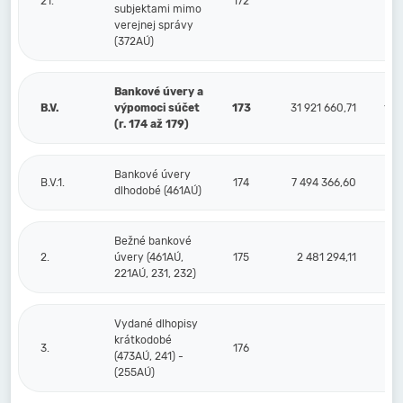
21.
172
subjektami mimo
verejnej správy
(372AÚ)
Bankové úvery a
B.V.
výpomoci súčet
173
31 921 660,71
19 
(r. 174 až 179)
Bankové úvery
B.V.1.
174
7 494 366,60
9 9
dlhodobé (461AÚ)
Bežné bankové
2.
úvery (461AÚ,
175
2 481 294,11
2 
221AÚ, 231, 232)
Vydané dlhopisy
krátkodobé
3.
176
(473AÚ, 241) -
(255AÚ)