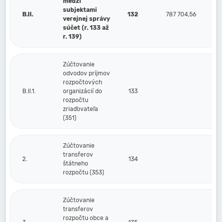
medzi
subjektami
B.II.
132
787 704,56
verejnej správy
súčet (r. 133 až
r. 139)
Zúčtovanie
odvodov príjmov
rozpočtových
B.II.1.
organizácií do
133
rozpočtu
zriaďovateľa
(351)
Zúčtovanie
transferov
2.
134
štátneho
rozpočtu (353)
Zúčtovanie
transferov
rozpočtu obce a