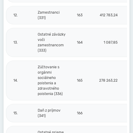
Zamestnanci
12.
163
412 783,24
4
(331)
Ostatné záväzky
voči
13.
164
1 087,85
zamestnancom
(333)
Zúčtovanie s
orgánmi
sociálneho
14.
165
278 263,22
poistenia a
zdravotného
poistenia (336)
Daň z príjmov
15.
166
(341)
Ostatné priame