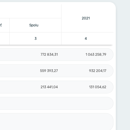
2021
ť
Spolu
3
4
772 834,31
1 063 258,79
559 393,27
932 204,17
213 441,04
131 054,62