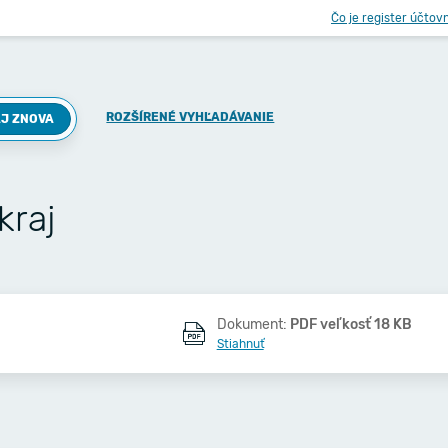
Čo je register účtov
ROZŠÍRENÉ VYHĽADÁVANIE
J ZNOVA
kraj
Dokument:
PDF veľkosť 18 KB
Stiahnuť