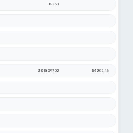
88,50
3 015 097,02
54 202,46