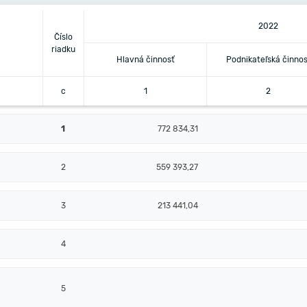
2022
Číslo
riadku
Hlavná činnosť
Podnikateľská činnos
c
1
2
1
772 834,31
2
559 393,27
3
213 441,04
4
5