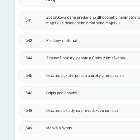
028)
Zostatková cena predaného dlhodobého nehmotnéh
541
majetku a dlhodobého hmotného majetku
542
Predaný materiál
544
Zmluvné pokuty, penále a úroky z omeškania
545
Ostatné pokuty, penále a úroky z omeškania
546
Odpis pohľadávky
548
Ostatné náklady na prevádzkovú činnosť
549
Manká a škody