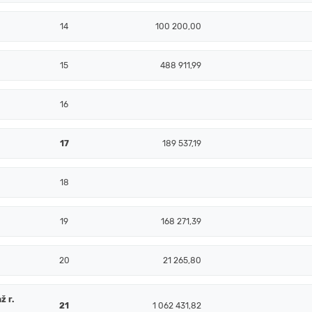
14
100 200,00
15
488 911,99
16
17
189 537,19
18
19
168 271,39
20
21 265,80
ž r.
21
1 062 431,82