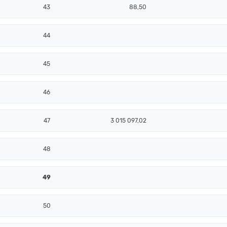
43
88,50
44
45
46
47
3 015 097,02
48
49
50