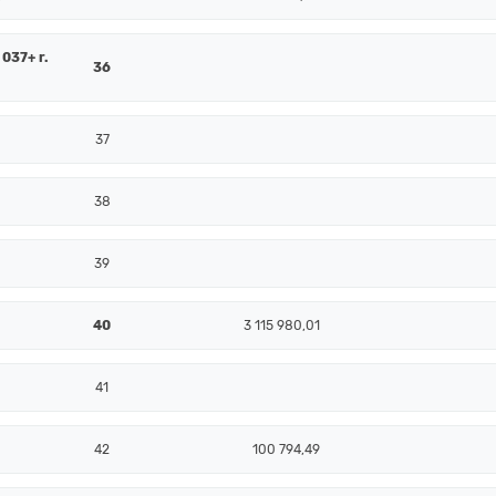
 037+ r.
36
37
38
39
40
3 115 980,01
41
42
100 794,49