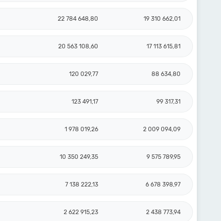
22 784 648,80
19 310 662,01
20 563 108,60
17 113 615,81
120 029,77
88 634,80
123 491,17
99 317,31
1 978 019,26
2 009 094,09
10 350 249,35
9 575 789,95
7 138 222,13
6 678 398,97
2 622 915,23
2 438 773,94