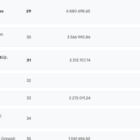
j
ho
29
6 880 698,60
ho
30
3 566 990,86
 (r.
31
3 313 707,74
32
33
2 272 011,24
j
34
 činnosti
35
1 041 696,50