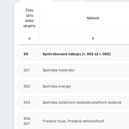
Číslo
účtu
Náklady
alebo
skupiny
a
b
50
Spotrebované nákupy (r. 002 až r. 005)
501
Spotreba materiálu
502
Spotreba energie
503
Spotreba ostatných neskladovateľných dodávok
504,
Predaný tovar, Predaná nehnuteľnosť
507