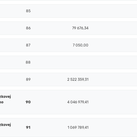
85
86
79 676,34
87
7 050,00
88
89
2 522 359,31
zkovej
ho
90
4 046 979,41
zkovej
91
1 069 789,41