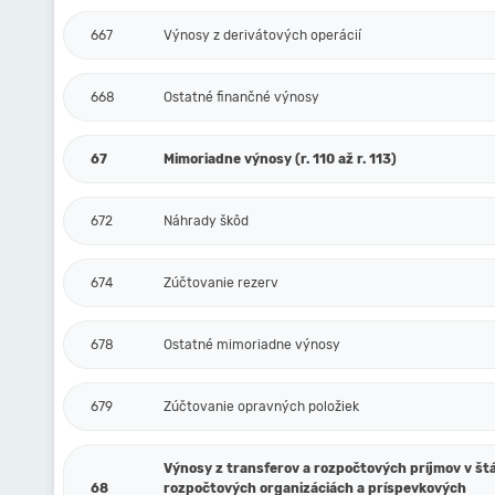
667
Výnosy z derivátových operácií
668
Ostatné finančné výnosy
67
Mimoriadne výnosy (r. 110 až r. 113)
672
Náhrady škôd
674
Zúčtovanie rezerv
678
Ostatné mimoriadne výnosy
679
Zúčtovanie opravných položiek
Výnosy z transferov a rozpočtových príjmov v št
68
rozpočtových organizáciách a príspevkových