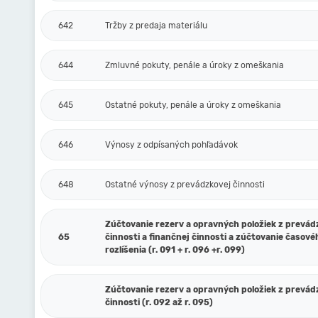
642
Tržby z predaja materiálu
644
Zmluvné pokuty, penále a úroky z omeškania
645
Ostatné pokuty, penále a úroky z omeškania
646
Výnosy z odpísaných pohľadávok
648
Ostatné výnosy z prevádzkovej činnosti
Zúčtovanie rezerv a opravných položiek z prevád
65
činnosti a finančnej činnosti a zúčtovanie časové
rozlíšenia (r. 091 + r. 096 +r. 099)
Zúčtovanie rezerv a opravných položiek z prevád
činnosti (r. 092 až r. 095)