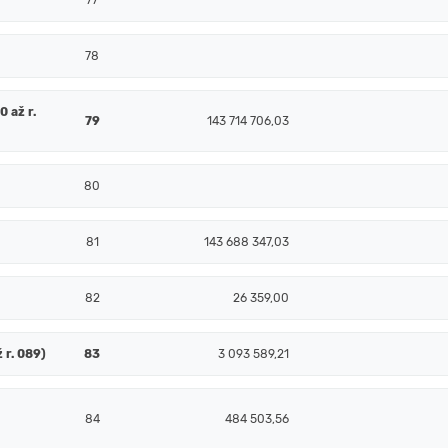
77
78
 až r.
79
143 714 706,03
80
81
143 688 347,03
82
26 359,00
 r. 089)
83
3 093 589,21
84
484 503,56