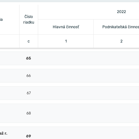
2022
Číslo
ia
riadku
Hlavná činnosť
Podnikateľská činnos
c
1
2
65
66
67
68
ž r.
69