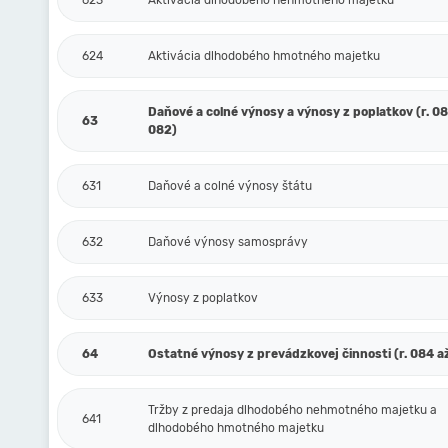
623
Aktivácia dlhodobého nehmotného majetku
624
Aktivácia dlhodobého hmotného majetku
Daňové a colné výnosy a výnosy z poplatkov (r. 080
63
082)
631
Daňové a colné výnosy štátu
632
Daňové výnosy samosprávy
633
Výnosy z poplatkov
64
Ostatné výnosy z prevádzkovej činnosti (r. 084 až
Tržby z predaja dlhodobého nehmotného majetku a
641
dlhodobého hmotného majetku