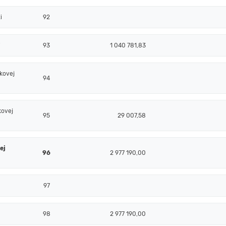
i
92
i
93
1 040 781,83
kovej
94
kovej
95
29 007,58
ej
96
2 977 190,00
97
98
2 977 190,00