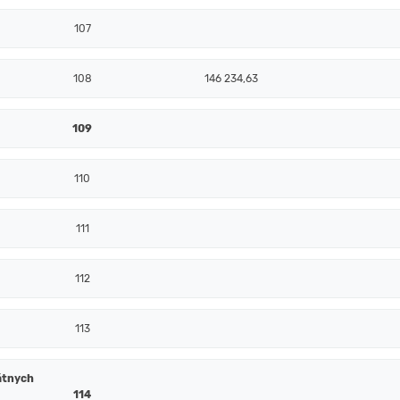
107
108
146 234,63
109
110
111
112
113
átnych
114