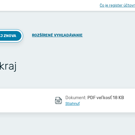
Čo je register účtov
ROZŠÍRENÉ VYHĽADÁVANIE
J ZNOVA
kraj
Dokument:
PDF veľkosť 18 KB
Stiahnuť