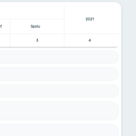
2021
ť
Spolu
3
4