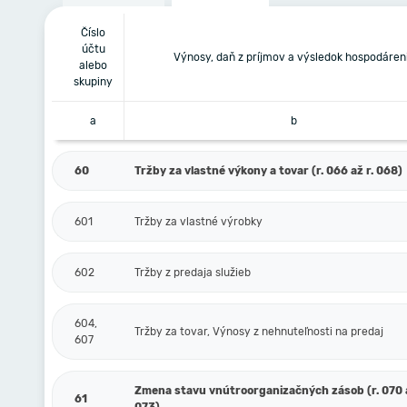
Číslo
účtu
Výnosy, daň z príjmov a výsledok hospodáren
alebo
skupiny
a
b
60
Tržby za vlastné výkony a tovar (r. 066 až r. 068)
601
Tržby za vlastné výrobky
602
Tržby z predaja služieb
604,
Tržby za tovar, Výnosy z nehnuteľnosti na predaj
607
Zmena stavu vnútroorganizačných zásob (r. 070 a
61