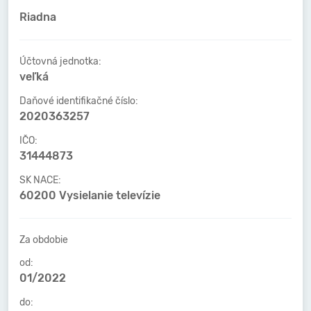
Riadna
Účtovná jednotka:
veľká
Daňové identifikačné číslo:
2020363257
IČO:
31444873
SK NACE:
60200 Vysielanie televízie
Za obdobie
od:
01/2022
do: