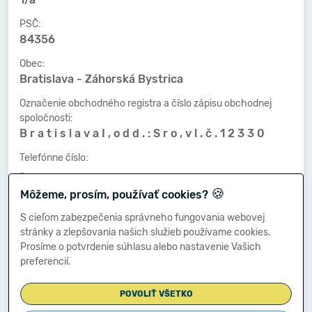
PSČ:
84356
Obec:
Bratislava - Záhorská Bystrica
Označenie obchodného registra a číslo zápisu obchodnej
spoločnosti:
B r a t i s l a v a I , o d d . : S r o , v l . č . 1 2 3 3 0
Telefónne číslo:
-
🍪
Môžeme, prosím, používať cookies?
Faxové číslo:
-
S cieľom zabezpečenia správneho fungovania webovej
stránky a zlepšovania našich služieb používame cookies.
E-mailová adresa:
Prosíme o potvrdenie súhlasu alebo nastavenie Vašich
-
preferencií.
POVOLIŤ VŠETKO
Zostavená dňa: