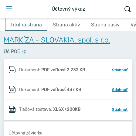
Účtovný výkaz
Titulná strana
Strana aktív
Strana pasív
Vý
MARKÍZA - SLOVAKIA, spol. s r.o.
Úč POD
Dokument:
PDF veľkosť 2 232 KB
Stiahnuť
Dokument:
PDF veľkosť 437 KB
Stiahnuť
Tlačová zostava:
XLSX <200KB
Stiahnuť
Účtovná závierka