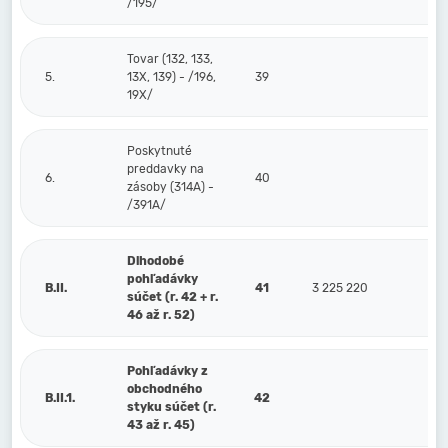
/195/
Tovar (132, 133,
5.
13X, 139) - /196,
39
19X/
Poskytnuté
preddavky na
6.
40
zásoby (314A) -
/391A/
Dlhodobé
pohľadávky
B.II.
41
3 225 220
súčet (r. 42 + r.
46 až r. 52)
Pohľadávky z
obchodného
B.II.1.
42
styku súčet (r.
43 až r. 45)