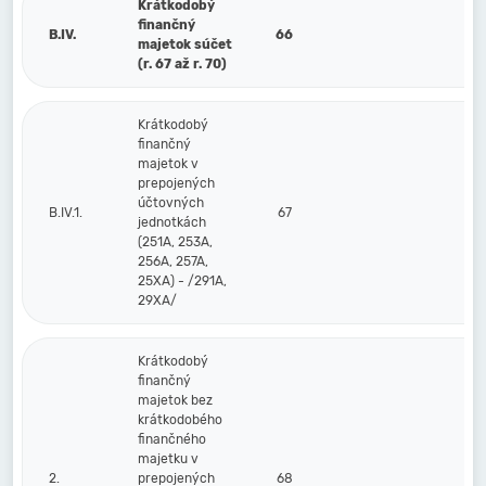
Krátkodobý
finančný
B.IV.
66
majetok súčet
(r. 67 až r. 70)
Krátkodobý
finančný
majetok v
prepojených
účtovných
B.IV.1.
67
jednotkách
(251A, 253A,
256A, 257A,
25XA) - /291A,
29XA/
Krátkodobý
finančný
majetok bez
krátkodobého
finančného
majetku v
2.
prepojených
68