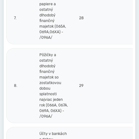
papiere a
ostatný
dlhodobý
7.
28
finančný
majetok (065A,
069A,06XA) -
/096A/
Pôžičky a
ostatný
dlhodobý
finančný
majetok so
zostatkovou
8.
29
dobou
splatnosti
najviac jeden
rok (066A, 067A,
069A, 06XA) -
/096A/
Účty v bankách