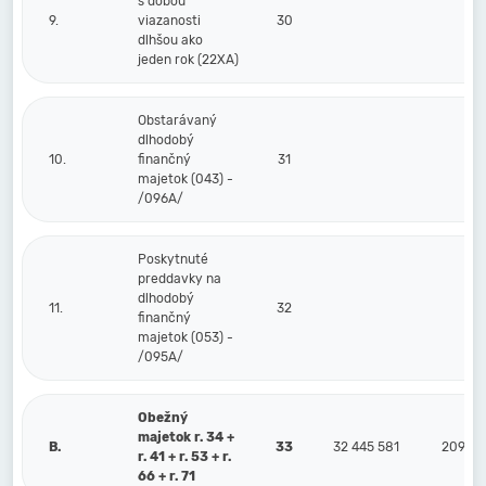
s dobou
9.
viazanosti
30
dlhšou ako
jeden rok (22XA)
Obstarávaný
dlhodobý
10.
finančný
31
majetok (043) -
/096A/
Poskytnuté
preddavky na
dlhodobý
11.
32
finančný
majetok (053) -
/095A/
Obežný
majetok r. 34 +
B.
33
32 445 581
209 89
r. 41 + r. 53 + r.
66 + r. 71