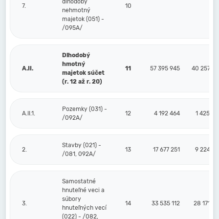
dlhodobý
7.
10
nehmotný
majetok (051) -
/095A/
Dlhodobý
hmotný
A.II.
11
57 395 945
40 257 42
majetok súčet
(r. 12 až r. 20)
Pozemky (031) -
A.II.1.
12
4 192 464
1 425 52
/092A/
Stavby (021) -
2.
13
17 677 251
9 224 54
/081, 092A/
Samostatné
hnuteľné veci a
súbory
3.
14
33 535 112
28 171 7
hnuteľných vecí
(022) - /082,