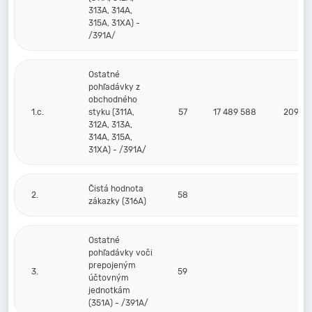
313A, 314A,
315A, 31XA) -
/391A/
Ostatné
pohľadávky z
obchodného
1.c.
styku (311A,
57
17 489 588
209 89
312A, 313A,
314A, 315A,
31XA) - /391A/
Čistá hodnota
2.
58
zákazky (316A)
Ostatné
pohľadávky voči
prepojeným
3.
59
účtovným
jednotkám
(351A) - /391A/