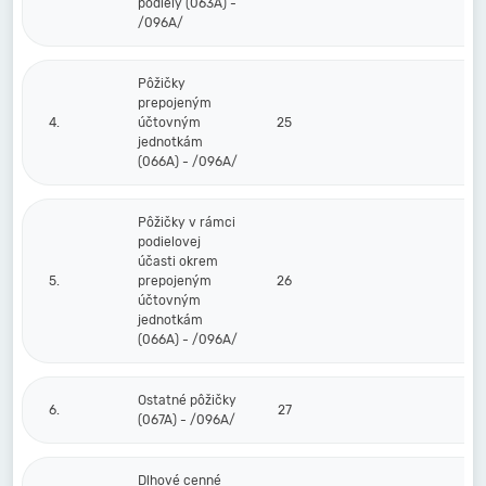
podiely (063A) -
/096A/
Pôžičky
prepojeným
4.
účtovným
25
jednotkám
(066A) - /096A/
Pôžičky v rámci
podielovej
účasti okrem
5.
prepojeným
26
účtovným
jednotkám
(066A) - /096A/
Ostatné pôžičky
6.
27
(067A) - /096A/
Dlhové cenné