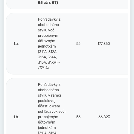
55 až r. 57)
Pohľadávky z
obchodného
styku voči
prepojeným
účtovným
1.a.
55
177 360
jednotkám
(311A, 312A,
313A, 314A,
315A, 31XA) -
/391A/
Pohľadávky z
obchodného
styku v rámci
podielovej
účasti okrem
pohľadávok voči
1.b.
prepojeným
56
66 823
účtovným
jednotkám
(311A, 312A,