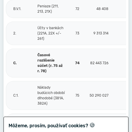
Peniaze (211,
B.V.1.
72
48 408
213, 21X)
Účty v bankách
2.
(221A, 22X +/-
73
9 313 314
261)
Časové
rozlíšenie
C.
74
82 443 726
súčet (r. 75 až
r. 78)
Náklady
budúcich období
C.1.
75
50 290 027
dlhodobé (381A,
382A)
Náklady
🍪
Môžeme, prosím, používať cookies?
budúcich období
2.
76
19 499 859
krátkodobé