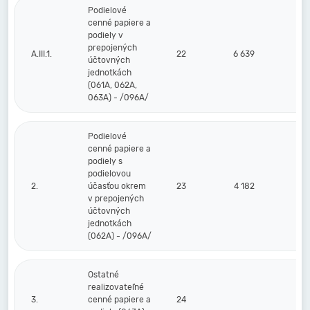
Podielové
cenné papiere a
podiely v
prepojených
A.III.1.
22
6 639
účtovných
jednotkách
(061A, 062A,
063A) - /096A/
Podielové
cenné papiere a
podiely s
podielovou
2.
účasťou okrem
23
4 182
v prepojených
účtovných
jednotkách
(062A) - /096A/
Ostatné
realizovateľné
3.
cenné papiere a
24