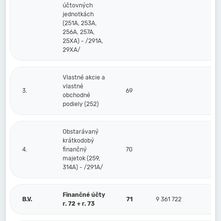
účtovných
jednotkách
(251A, 253A,
256A, 257A,
25XA) - /291A,
29XA/
Vlastné akcie a
vlastné
3.
69
obchodné
podiely (252)
Obstarávaný
krátkodobý
4.
finančný
70
majetok (259,
314A) - /291A/
Finančné účty
B.V.
71
9 361 722
r. 72 + r. 73