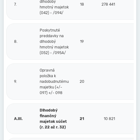
dlhodobý
7.
18
278 441
hmotný majetok
(042) - /094/
Poskytnuté
preddavky na
8.
dlhodobý
19
hmotný majetok
(052) - /095A/
Opravná
položka k
9.
nadobudnutému
20
majetku (+/-
097) +/- 098
Dlhodobý
finančný
A.III.
21
10 821
majetok súčet
(r. 22 až r. 32)