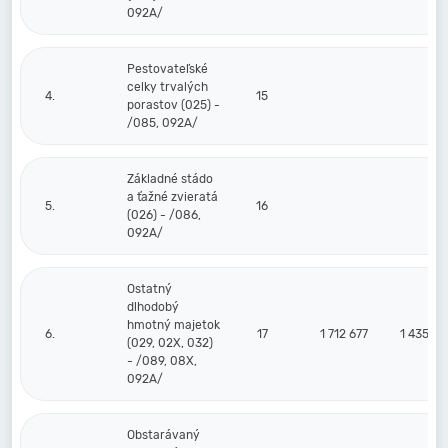
092A/
Pestovateľské
celky trvalých
4.
15
porastov (025) -
/085, 092A/
Základné stádo
a ťažné zvieratá
5.
16
(026) - /086,
092A/
Ostatný
dlhodobý
hmotný majetok
6.
17
1 712 677
1 435 58
(029, 02X, 032)
- /089, 08X,
092A/
Obstarávaný