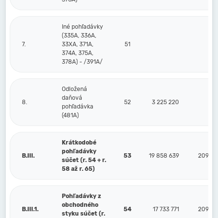
Iné pohľadávky
(335A, 336A,
7.
33XA, 371A,
51
374A, 375A,
378A) - /391A/
Odložená
daňová
8.
52
3 225 220
pohľadávka
(481A)
Krátkodobé
pohľadávky
B.III.
53
19 858 639
209 89
súčet (r. 54 + r.
58 až r. 65)
Pohľadávky z
obchodného
B.III.1.
54
17 733 771
209 89
styku súčet (r.