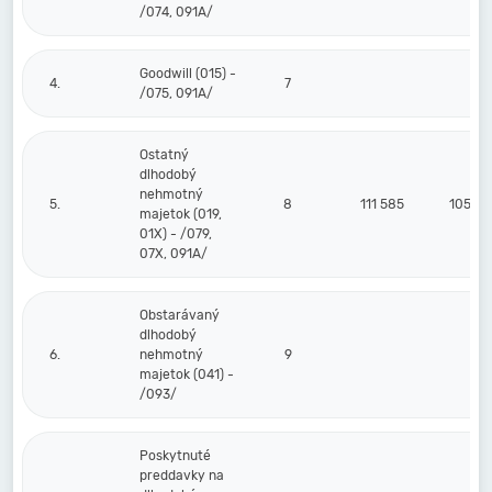
/074, 091A/
Goodwill (015) -
4.
7
/075, 091A/
Ostatný
dlhodobý
nehmotný
5.
8
111 585
105 30
majetok (019,
01X) - /079,
07X, 091A/
Obstarávaný
dlhodobý
6.
nehmotný
9
majetok (041) -
/093/
Poskytnuté
preddavky na