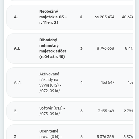
Neobežný
A.
majetok r. 03 +
2
66 203 434
48 674 57
r. 11 + r. 21
Dlhodobý
nehmotný
A.I.
3
8 796 668
8 417 1
majetok súčet
(r. 04 až r. 10)
Aktivované
náklady na
A.I.1.
4
153 547
153 54
vývoj (012) -
/072, 091A/
Softvér (013) -
2.
5
3 155 148
2 781 90
/073, 091A/
Oceniteľné
3.
práva (014) -
6
5 376 388
5 376 38