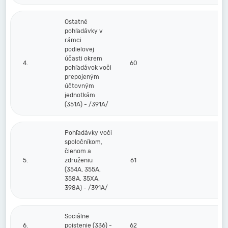
Ostatné
pohľadávky v
rámci
podielovej
účasti okrem
4.
60
pohľadávok voči
prepojeným
účtovným
jednotkám
(351A) - /391A/
Pohľadávky voči
spoločníkom,
členom a
5.
združeniu
61
(354A, 355A,
358A, 35XA,
398A) - /391A/
Sociálne
6.
poistenie (336) -
62