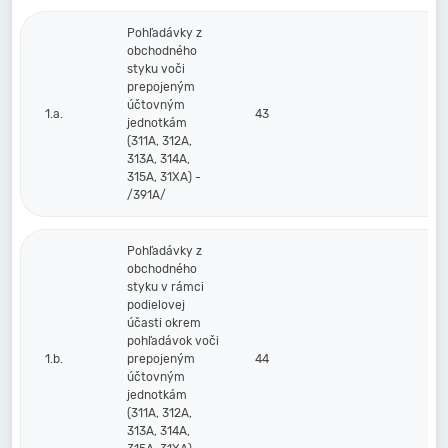
Pohľadávky z
obchodného
styku voči
prepojeným
účtovným
1.a.
43
jednotkám
(311A, 312A,
313A, 314A,
315A, 31XA) -
/391A/
Pohľadávky z
obchodného
styku v rámci
podielovej
účasti okrem
pohľadávok voči
1.b.
prepojeným
44
účtovným
jednotkám
(311A, 312A,
313A, 314A,