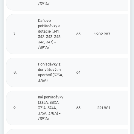
/391A/
Daňové
pohľadávky a
dotácie (341,
7.
63
1 902 987
342, 343, 345,
346, 347) -
/391A/
Pohľadávky z
derivátových
8.
64
operácií (373A,
376A)
Iné pohľadávky
(335A, 33XA,
9.
371A, 374A,
65
221 881
375A, 378A) -
/391A/