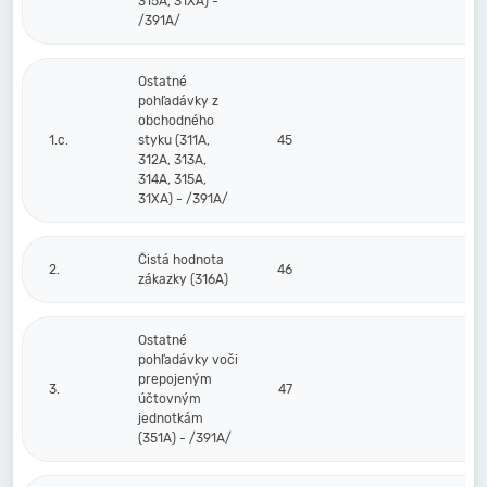
315A, 31XA) -
/391A/
Ostatné
pohľadávky z
obchodného
1.c.
styku (311A,
45
312A, 313A,
314A, 315A,
31XA) - /391A/
Čistá hodnota
2.
46
zákazky (316A)
Ostatné
pohľadávky voči
prepojeným
3.
47
účtovným
jednotkám
(351A) - /391A/