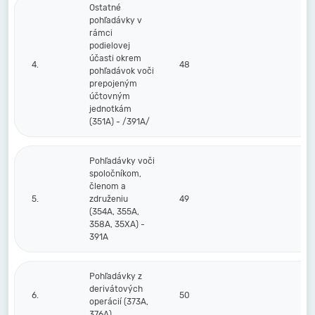
Ostatné
pohľadávky v
rámci
podielovej
účasti okrem
4.
48
pohľadávok voči
prepojeným
účtovným
jednotkám
(351A) - /391A/
Pohľadávky voči
spoločníkom,
členom a
5.
združeniu
49
(354A, 355A,
358A, 35XA) -
391A
Pohľadávky z
derivátových
6.
50
operácií (373A,
376A)