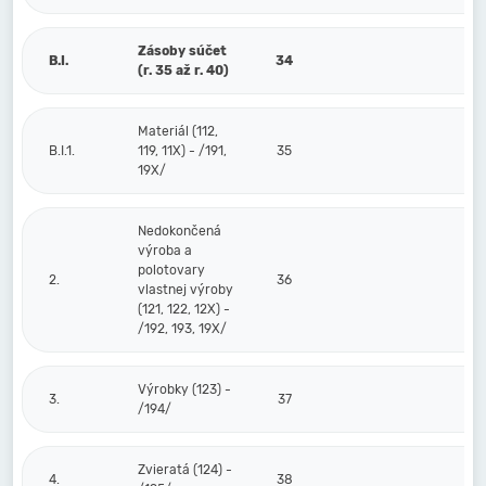
Zásoby súčet
B.I.
34
(r. 35 až r. 40)
Materiál (112,
B.I.1.
119, 11X) - /191,
35
19X/
Nedokončená
výroba a
polotovary
2.
36
vlastnej výroby
(121, 122, 12X) -
/192, 193, 19X/
Výrobky (123) -
3.
37
/194/
Zvieratá (124) -
4.
38