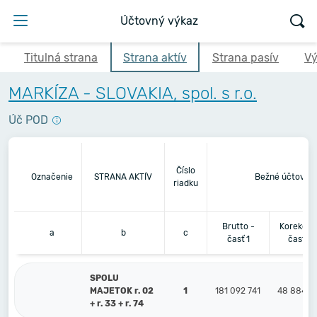
Účtovný výkaz
Titulná strana
Strana aktív
Strana pasív
Vý
MARKÍZA - SLOVAKIA, spol. s r.o.
Úč POD
Číslo
Označenie
STRANA AKTÍV
Bežné účtovné
riadku
Brutto -
Korekcia 
a
b
c
časť 1
časť 2
SPOLU
MAJETOK r. 02
1
181 092 741
48 884 47
+ r. 33 + r. 74