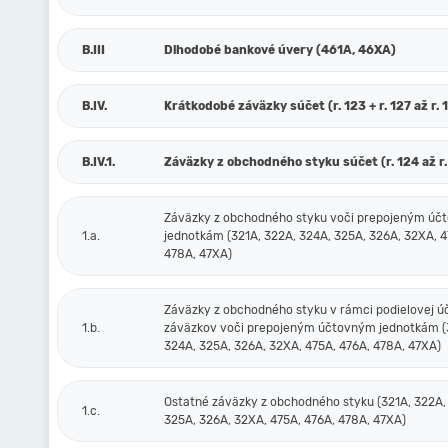
B.III
Dlhodobé bankové úvery (461A, 46XA)
B.IV.
Krátkodobé záväzky súčet (r. 123 + r. 127 až r. 
B.IV.1.
Záväzky z obchodného styku súčet (r. 124 až r.
Záväzky z obchodného styku voči prepojeným ú
1.a.
jednotkám (321A, 322A, 324A, 325A, 326A, 32XA, 4
478A, 47XA)
Záväzky z obchodného styku v rámci podielovej ú
1.b.
záväzkov voči prepojeným účtovným jednotkám (
324A, 325A, 326A, 32XA, 475A, 476A, 478A, 47XA)
Ostatné záväzky z obchodného styku (321A, 322A,
1.c.
325A, 326A, 32XA, 475A, 476A, 478A, 47XA)