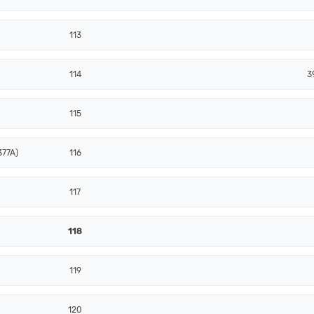
113
114
3
115
377A)
116
117
118
119
120