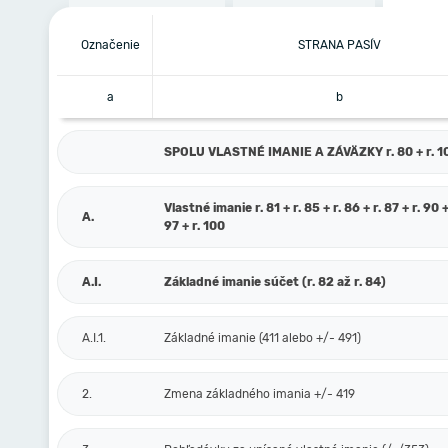
Označenie
STRANA PASÍV
a
b
SPOLU VLASTNÉ IMANIE A ZÁVÄZKY r. 80 + r. 101
Vlastné imanie r. 81 + r. 85 + r. 86 + r. 87 + r. 90 +
A.
97 + r. 100
A.I.
Základné imanie súčet (r. 82 až r. 84)
A.I.1.
Základné imanie (411 alebo +/- 491)
2.
Zmena základného imania +/- 419