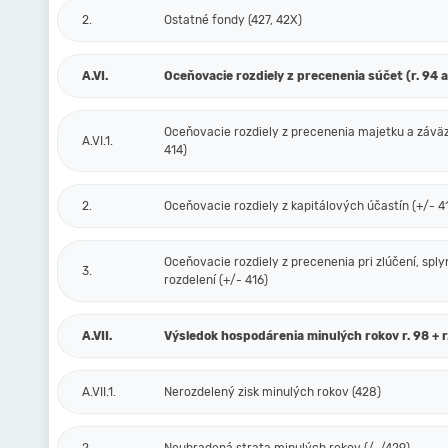
2.
Ostatné fondy (427, 42X)
A.VI.
Oceňovacie rozdiely z precenenia súčet (r. 94 a
Oceňovacie rozdiely z precenenia majetku a závä
A.VI.1.
414)
2.
Oceňovacie rozdiely z kapitálových účastín (+/- 4
Oceňovacie rozdiely z precenenia pri zlúčení, sply
3.
rozdelení (+/- 416)
A.VII.
Výsledok hospodárenia minulých rokov r. 98 + r
A.VII.1.
Nerozdelený zisk minulých rokov (428)