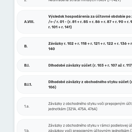
2.
Neuhradená strata minulých rokov (/-/429)
Výsledok hospodárenia za účtovné obdobie po
A.VIII.
/+-/ r. 01 - (r. 81 + r. 85 + r. 86 + r. 87 + r. 90 + r. 
r. 101 + r. 141)
Záväzky r. 102 + r. 118 + r. 121 + r. 122 + r. 136 + r
B.
140
B.I.
Dlhodobé záväzky súčet (r. 103 + r. 107 až r. 117
Dlhodobé záväzky z obchodného styku súčet (r.
B.I.1.
106)
Záväzky z obchodného styku voči prepojeným ú
1.a.
jednotkám (321A, 475A, 476A)
Záväzky z obchodného styku v rámci podielovej ú
1.b.
záväzkov voči prepojeným účtovným jednotkám (