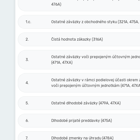
476A)
1.c.
Ostatné záväzky z obchodného styku (321A, 475A,
2.
Čistá hodnota zákazky (316A)
Ostatné záväzky voči prepojeným účtovným jed
3.
(471A, 47XA)
Ostatné záväzky v rámci podielovej účasti okrem
4.
voči prepojeným účtovným jednotkám (471A, 47XA
5.
Ostatné dlhodobé záväzky (479A, 47XA)
6.
Dlhodobé prijaté preddavky (475A)
7.
Dlhodobé zmenky na úhradu (478A)