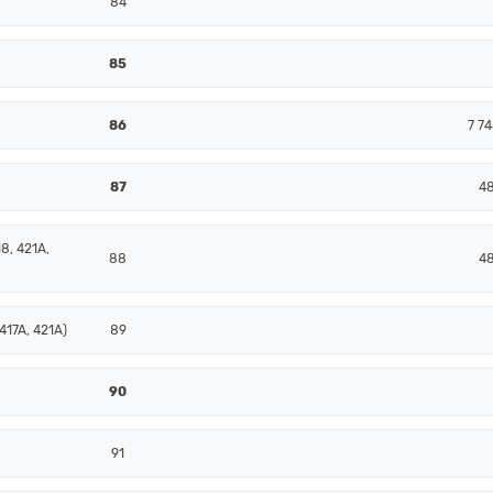
84
85
86
7 74
87
48
8, 421A,
88
48
417A, 421A)
89
90
91