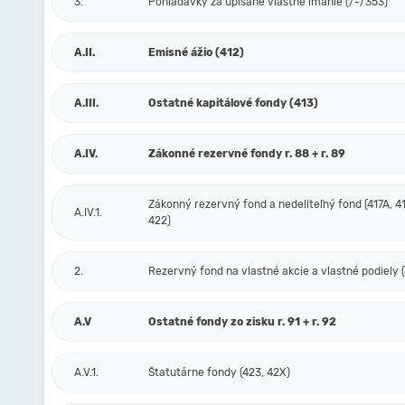
3.
Pohľadávky za upísané vlastné imanie (/-/353)
A.II.
Emisné ážio (412)
A.III.
Ostatné kapitálové fondy (413)
A.IV.
Zákonné rezervné fondy r. 88 + r. 89
Zákonný rezervný fond a nedeliteľný fond (417A, 41
A.IV.1.
422)
2.
Rezervný fond na vlastné akcie a vlastné podiely (
A.V
Ostatné fondy zo zisku r. 91 + r. 92
A.V.1.
Štatutárne fondy (423, 42X)