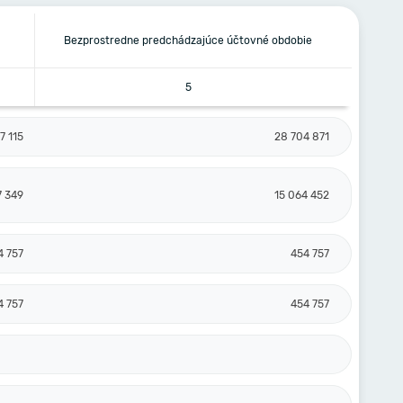
Bezprostredne predchádzajúce účtovné obdobie
5
7 115
28 704 871
7 349
15 064 452
4 757
454 757
4 757
454 757