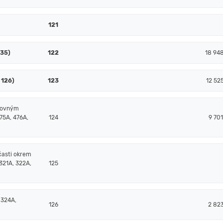
121
135)
122
18 94
 126)
123
12 52
čtovným
75A, 476A,
124
9 70
časti okrem
321A, 322A,
125
 324A,
126
2 82