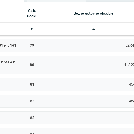
Číslo
Bežné účtovné obdobie
riadku
c
4
 + r. 141
79
32 61
 r. 93 + r.
80
11 82
81
45
82
45
83