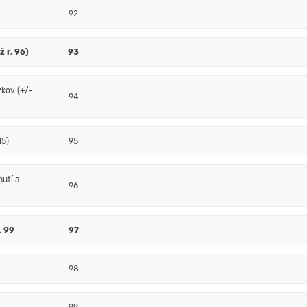
92
ž r. 96)
93
zkov (+/-
94
15)
95
nutí a
96
. 99
97
98