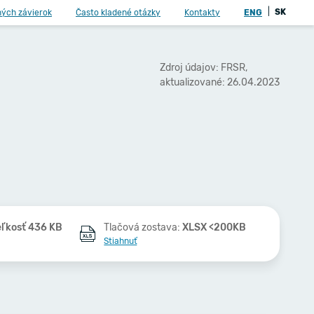
|
SK
ných závierok
Často kladené otázky
Kontakty
ENG
Zdroj údajov: FRSR,
aktualizované: 26.04.2023
eľkosť 436 KB
Tlačová zostava:
XLSX <200KB
Stiahnuť