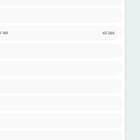
9 149
43 364