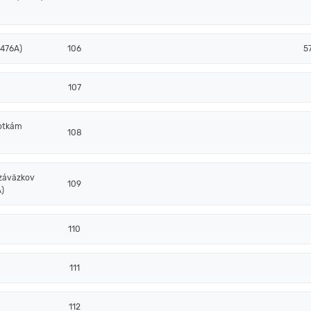
 476A)
106
5
107
notkám
108
 záväzkov
109
)
110
111
112