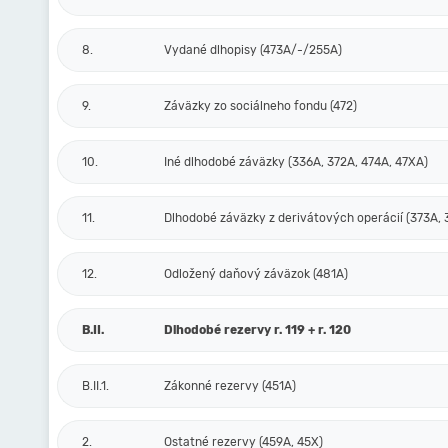
8.
Vydané dlhopisy (473A/-/255A)
9.
Záväzky zo sociálneho fondu (472)
10.
Iné dlhodobé záväzky (336A, 372A, 474A, 47XA)
11.
Dlhodobé záväzky z derivátových operácií (373A, 
12.
Odložený daňový záväzok (481A)
B.II.
Dlhodobé rezervy r. 119 + r. 120
B.II.1.
Zákonné rezervy (451A)
2.
Ostatné rezervy (459A, 45X)