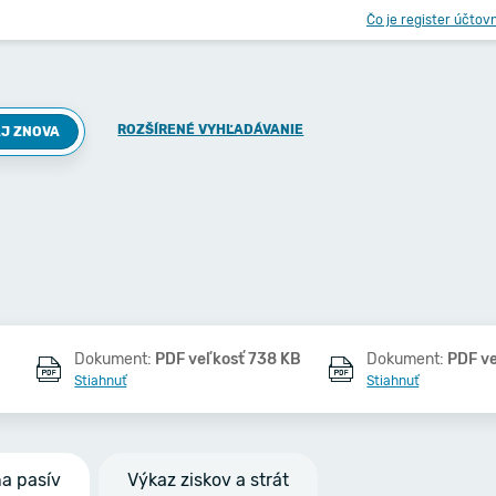
Čo je register účtov
ROZŠÍRENÉ VYHĽADÁVANIE
J ZNOVA
Dokument:
PDF veľkosť 738 KB
Dokument:
PDF v
Stiahnuť
Stiahnuť
na pasív
Výkaz ziskov a strát