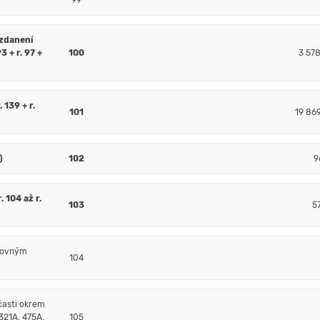
99
 zdanení
93 + r. 97 +
100
3 57
. 139 + r.
101
19 86
)
102
9
 104 až r.
103
5
čtovným
104
časti okrem
321A, 475A,
105