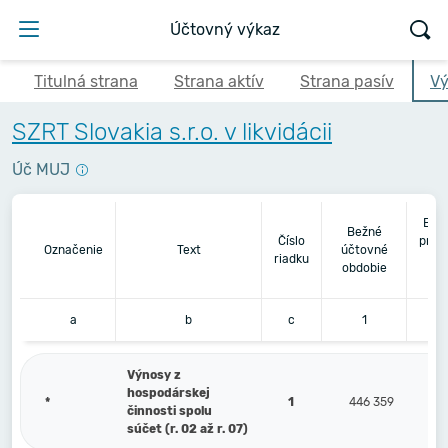
Účtovný výkaz
Titulná strana
Strana aktív
Strana pasív
Vý
SZRT Slovakia s.r.o. v likvidácii
Úč MUJ
Bez
Bežné
Číslo
pred
Označenie
Text
účtovné
riadku
ú
obdobie
a
b
c
1
Výnosy z
hospodárskej
*
1
446 359
činnosti spolu
súčet (r. 02 až r. 07)