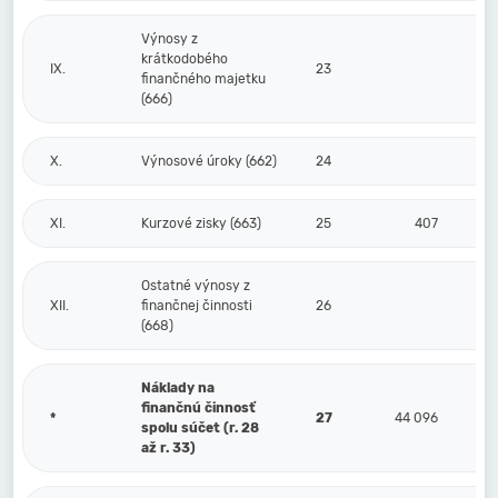
Výnosy z
krátkodobého
IX.
23
finančného majetku
(666)
X.
Výnosové úroky (662)
24
XI.
Kurzové zisky (663)
25
407
Ostatné výnosy z
XII.
finančnej činnosti
26
(668)
Náklady na
finančnú činnosť
*
27
44 096
spolu súčet (r. 28
až r. 33)