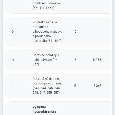
hmotnému majetku
(551, (+/-) 553)
Zostatková cena
predaného
G.
dlhodobého majetku
15
a predaného
materiálu (541, 542)
Opravné položky k
H.
pohľadávkam (+/-
16
5 035
547)
Ostatné náklady na
hospodársku činnosť
I.
17
7 267
(543, 544, 545, 546,
548, 549, 555, 557)
Výsledok
hospodárenia z