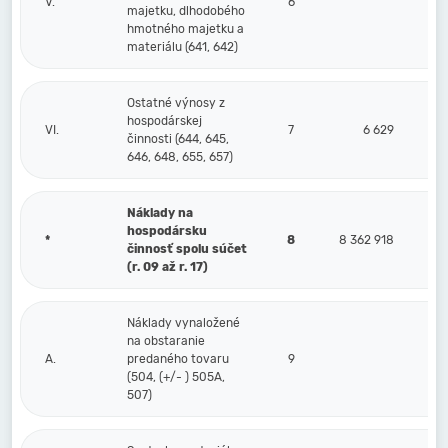
V.
6
majetku, dlhodobého
hmotného majetku a
materiálu (641, 642)
Ostatné výnosy z
hospodárskej
VI.
7
6 629
činnosti (644, 645,
646, 648, 655, 657)
Náklady na
hospodársku
*
8
8 362 918
činnosť spolu súčet
(r. 09 až r. 17)
Náklady vynaložené
na obstaranie
A.
predaného tovaru
9
(504, (+/- ) 505A,
507)