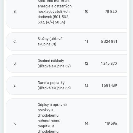
Spotreba materiálu,
energie a ostatných
B.
neskladovateľných
10
78 820
dodávok (501, 502,
503, (+/-) 505A)
Služby (účtová
C.
11
5 324 891
skupina 51)
Osobné náklady
D.
12
1 245 870
(účtová skupina 52)
Dane a poplatky
E.
13
1 581 439
(účtová skupina 53)
Odpisy a opravné
položky k
dlhodobému
nehmotnému
F.
14
119 596
majetku a
dlhodobému