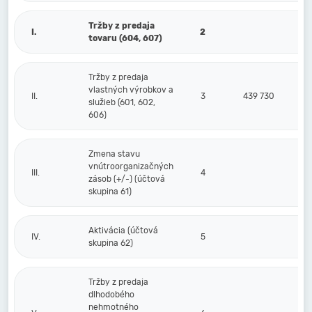
Tržby z predaja
I.
2
tovaru (604, 607)
Tržby z predaja
vlastných výrobkov a
II.
3
439 730
služieb (601, 602,
606)
Zmena stavu
vnútroorganizačných
III.
4
zásob (+/-) (účtová
skupina 61)
Aktivácia (účtová
IV.
5
skupina 62)
Tržby z predaja
dlhodobého
nehmotného