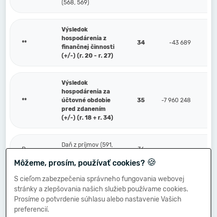
(568, 569)
Výsledok
hospodárenia z
**
34
-43 689
finančnej činnosti
(+/-) (r. 20 - r. 27)
Výsledok
hospodárenia za
**
účtovné obdobie
35
-7 960 248
pred zdanením
(+/-) (r. 18 + r. 34)
Daň z príjmov (591,
P.
36
595)
🍪
Môžeme, prosím, používať cookies?
S cieľom zabezpečenia správneho fungovania webovej
Prevod podielov na
stránky a zlepšovania našich služieb používame cookies.
výsledku
Q.
hospodárenia
37
Prosíme o potvrdenie súhlasu alebo nastavenie Vašich
spoločníkom (+/-)
preferencií.
(596)