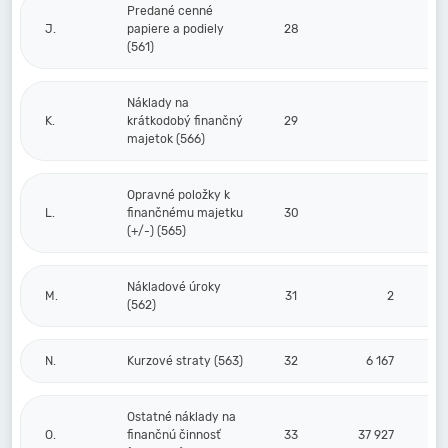
Predané cenné
J.
papiere a podiely
28
(561)
Náklady na
K.
krátkodobý finančný
29
majetok (566)
Opravné položky k
L.
finančnému majetku
30
(+/-) (565)
Nákladové úroky
M.
31
2
(562)
N.
Kurzové straty (563)
32
6 167
Ostatné náklady na
O.
finančnú činnosť
33
37 927