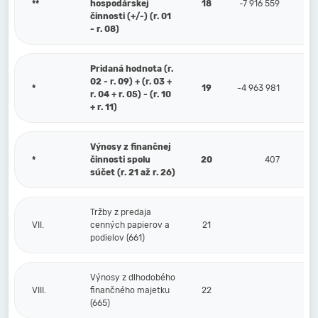
**
hospodárskej
18
-7 916 559
činnosti (+/-) (r. 01
- r. 08)
Pridaná hodnota (r.
02 - r. 09) + (r. 03 +
*
19
-4 963 981
r. 04 + r. 05) - (r. 10
+ r. 11)
Výnosy z finančnej
*
činnosti spolu
20
407
súčet (r. 21 až r. 26)
Tržby z predaja
VII.
cenných papierov a
21
podielov (661)
Výnosy z dlhodobého
VIII.
finančného majetku
22
(665)