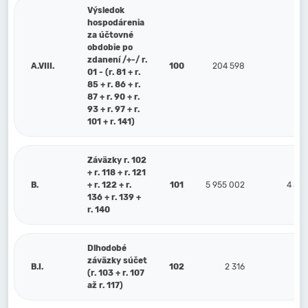
Výsledok
hospodárenia
za účtovné
obdobie po
zdanení /+-/ r.
A.VIII.
100
204 598
89
01 - (r. 81 + r.
85 + r. 86 + r.
87 + r. 90 + r.
93 + r. 97 + r.
101 + r. 141)
Záväzky r. 102
+ r. 118 + r. 121
B.
+ r. 122 + r.
101
5 955 002
4 555
136 + r. 139 +
r. 140
Dlhodobé
záväzky súčet
B.I.
102
2 316
2
(r. 103 + r. 107
až r. 117)