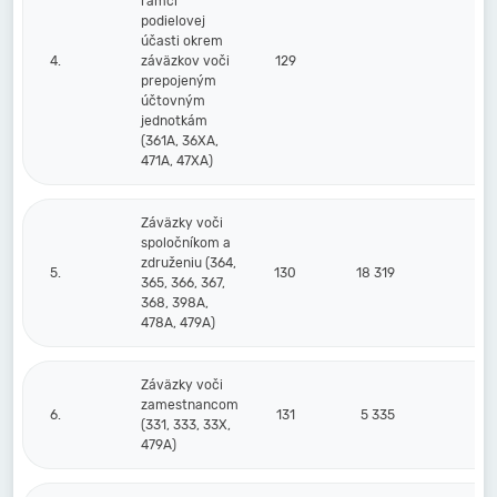
rámci
podielovej
účasti okrem
4.
záväzkov voči
129
prepojeným
účtovným
jednotkám
(361A, 36XA,
471A, 47XA)
Záväzky voči
spoločníkom a
združeniu (364,
5.
130
18 319
18
365, 366, 367,
368, 398A,
478A, 479A)
Záväzky voči
zamestnancom
6.
131
5 335
4
(331, 333, 33X,
479A)