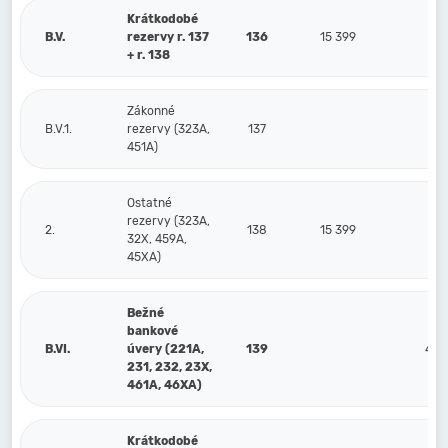
Krátkodobé
B.V.
rezervy r. 137
136
15 399
6
+ r. 138
Zákonné
B.V.1.
rezervy (323A,
137
451A)
Ostatné
rezervy (323A,
2.
138
15 399
6
32X, 459A,
45XA)
Bežné
bankové
B.VI.
úvery (221A,
139
405
231, 232, 23X,
461A, 46XA)
Krátkodobé