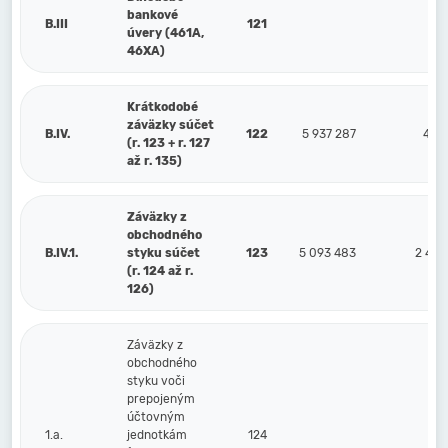
bankové
B.III
121
úvery (461A,
46XA)
Krátkodobé
záväzky súčet
B.IV.
122
5 937 287
4 14
(r. 123 + r. 127
až r. 135)
Záväzky z
obchodného
B.IV.1.
styku súčet
123
5 093 483
2 403
(r. 124 až r.
126)
Záväzky z
obchodného
styku voči
prepojeným
účtovným
1.a.
jednotkám
124