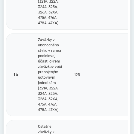
(321A, 322A,
324A, 325A,
326A, 32XA,
475A, 476A,
478A, 47XA)
Záväzky z
obchodného
styku v rámci
podielovej
účasti okrem
záväzkov voči
prepojeným
1.b.
125
účtovným
jednotkám
(321A, 322A,
324A, 325A,
326A, 32XA,
475A, 476A,
478A, 47XA)
Ostatné
záväzky z