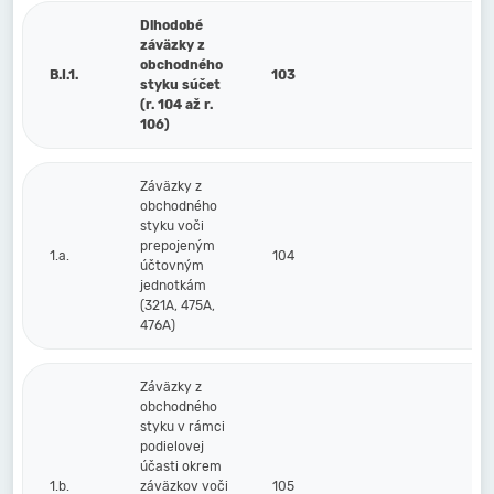
Dlhodobé
záväzky z
obchodného
B.I.1.
103
styku súčet
(r. 104 až r.
106)
Záväzky z
obchodného
styku voči
prepojeným
1.a.
104
účtovným
jednotkám
(321A, 475A,
476A)
Záväzky z
obchodného
styku v rámci
podielovej
účasti okrem
1.b.
záväzkov voči
105