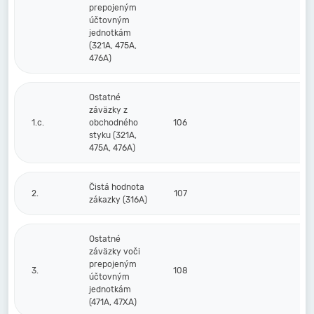
prepojeným
účtovným
jednotkám
(321A, 475A,
476A)
Ostatné
záväzky z
1.c.
obchodného
106
styku (321A,
475A, 476A)
Čistá hodnota
2.
107
zákazky (316A)
Ostatné
záväzky voči
prepojeným
3.
108
účtovným
jednotkám
(471A, 47XA)