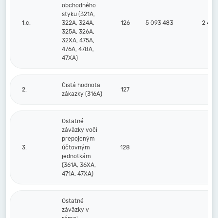
obchodného
styku (321A,
1.c.
322A, 324A,
126
5 093 483
2 403
325A, 326A,
32XA, 475A,
476A, 478A,
47XA)
Čistá hodnota
2.
127
zákazky (316A)
Ostatné
záväzky voči
prepojeným
3.
účtovným
128
jednotkám
(361A, 36XA,
471A, 47XA)
Ostatné
záväzky v