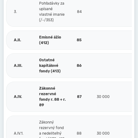
Pohľadávky za
upísané
3.
84
vlastné imanie
(/-/353)
Emisné ážio
A.II.
85
(412)
Ostatné
A.III.
kapitálové
86
fondy (413)
Zákonné
rezervné
A.IV.
87
30 000
30
fondy r. 88 + r.
89
Zákonný
rezervný fond
A.IV.1.
a nedeliteľný
88
30 000
30