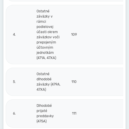
Ostatné
záväzky v
rámci
podielovej
účasti okrem
4.
109
záväzkov voči
prepojeným
účtovným
jednotkám
(471A, 47XA)
Ostatné
dlhodobé
5.
110
záväzky (479A,
47XA)
Dlhodobé
prijaté
6.
111
preddavky
(475A)