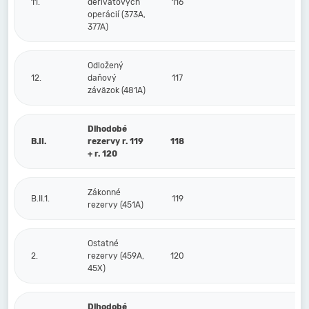
11.
derivátových
116
operácií (373A,
377A)
Odložený
12.
daňový
117
záväzok (481A)
Dlhodobé
B.II.
rezervy r. 119
118
+ r. 120
Zákonné
B.II.1.
119
rezervy (451A)
Ostatné
2.
rezervy (459A,
120
45X)
Dlhodobé