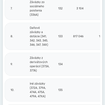
Záväzky zo
sociálneho
7.
132
3 104
3
poistenia
(336A)
Daňové
záväzky a
8.
dotácie (341,
133
817 046
1 71
342, 343, 345,
346, 347, 34X)
Záväzky z
derivátových
9.
134
operácií (373A,
377A)
Iné záväzky
(372A, 379A,
10.
135
474A, 475A,
479A, 47XA)