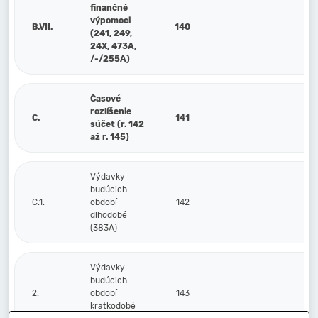
finančné
výpomoci
B.VII.
140
(241, 249,
24X, 473A,
/-/255A)
Časové
rozlíšenie
C.
141
súčet (r. 142
až r. 145)
Výdavky
budúcich
C.1.
období
142
dlhodobé
(383A)
Výdavky
budúcich
2.
období
143
kratkodobé