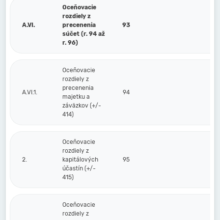
Oceňovacie
rozdiely z
A.VI.
precenenia
93
súčet (r. 94 až
r. 96)
Oceňovacie
rozdiely z
precenenia
A.VI.1.
94
majetku a
záväzkov (+/-
414)
Oceňovacie
rozdiely z
2.
kapitálových
95
účastín (+/-
415)
Oceňovacie
rozdiely z