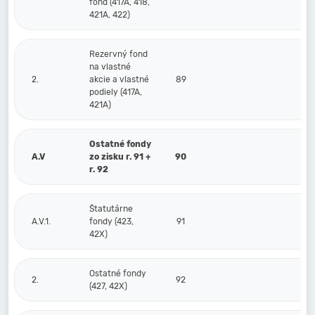
fond (417A, 418,
421A, 422)
Rezervný fond
na vlastné
2.
akcie a vlastné
89
podiely (417A,
421A)
Ostatné fondy
A.V
zo zisku r. 91 +
90
r. 92
Štatutárne
A.V.1.
fondy (423,
91
42X)
Ostatné fondy
2.
92
(427, 42X)