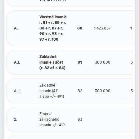
Vlastné imanie
r. 81 + r. 85 + r.
A.
86 + r. 87 + r.
80
1 423 857
1 21
90 + r. 93 + r.
97 + r. 100
Základné
A.I.
imanie súčet
81
300 000
300
(r. 82 až r. 84)
Základné
A.I.1.
imanie (411
82
300 000
300
alebo +/- 491)
Zmena
2.
základného
83
imania +/- 419