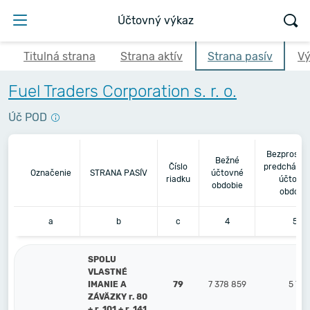
Účtovný výkaz
Titulná strana
Strana aktív
Strana pasív
Vý
Fuel Traders Corporation s. r. o.
Úč POD
Bezprostr
Bežné
Číslo
predchádza
Označenie
STRANA PASÍV
účtovné
riadku
účtovn
obdobie
obdobi
a
b
c
4
5
SPOLU
VLASTNÉ
IMANIE A
79
7 378 859
5 774
ZÁVÄZKY r. 80
+ r. 101 + r. 141