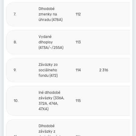
Dlhodobé
7.
zmenky na
112
úhradu (478A)
Vydané
8.
dlhopisy
113
(473A/-/255A)
Záväzky zo
9.
sociálneho
114
2 316
2
fondu (472)
Iné dlhodobé
záväzky (336A,
10.
115
372A, 474A,
47XA)
Dlhodobé
záväzky z