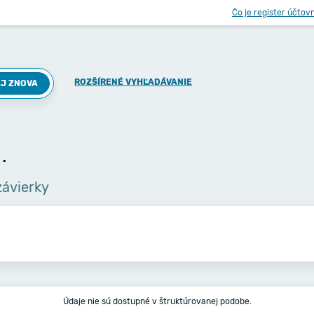
Čo je register účtov
ROZŠÍRENÉ VYHĽADÁVANIE
J ZNOVA
.
závierky
Údaje nie sú dostupné v štruktúrovanej podobe.