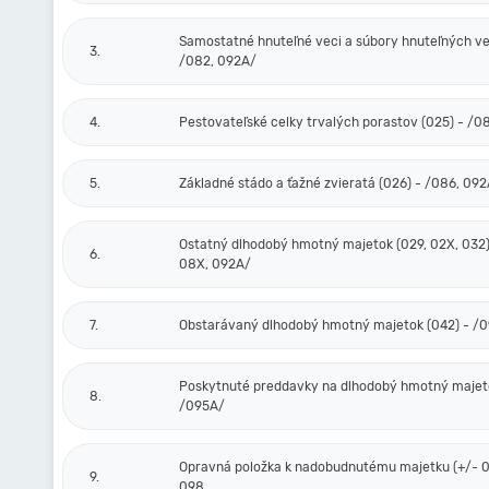
Samostatné hnuteľné veci a súbory hnuteľných vec
3.
/082, 092A/
4.
Pestovateľské celky trvalých porastov (025) - /0
5.
Základné stádo a ťažné zvieratá (026) - /086, 09
Ostatný dlhodobý hmotný majetok (029, 02X, 032)
6.
08X, 092A/
7.
Obstarávaný dlhodobý hmotný majetok (042) - /
Poskytnuté preddavky na dlhodobý hmotný majeto
8.
/095A/
Opravná položka k nadobudnutému majetku (+/- 0
9.
098