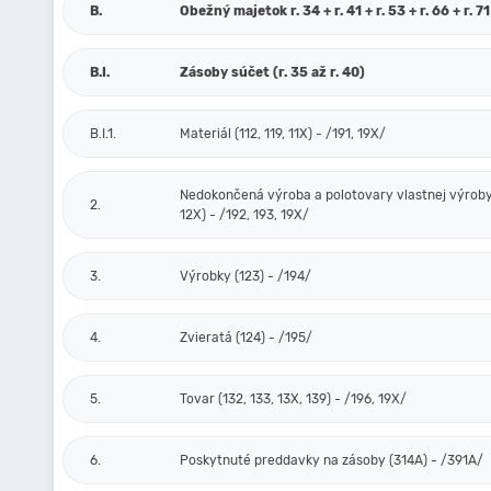
B.
Obežný majetok r. 34 + r. 41 + r. 53 + r. 66 + r. 71
B.I.
Zásoby súčet (r. 35 až r. 40)
B.I.1.
Materiál (112, 119, 11X) - /191, 19X/
Nedokončená výroba a polotovary vlastnej výroby 
2.
12X) - /192, 193, 19X/
3.
Výrobky (123) - /194/
4.
Zvieratá (124) - /195/
5.
Tovar (132, 133, 13X, 139) - /196, 19X/
6.
Poskytnuté preddavky na zásoby (314A) - /391A/