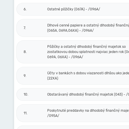
6.
Ostatné pôžičky (067A) - /096A/
Dlhové cenné papiere a ostatný dlhodobý finančn
7.
(065A, 069A,06XA) - /096A/
Pôžičky a ostatný dlhodobý finančný majetok so
8.
zostatkovou dobou splatnosti najviac jeden rok (0
069A, 06XA) - /096A/
Účty v bankách s dobou viazanosti dlhšou ako jed
9.
(22XA)
10.
Obstarávaný dlhodobý finančný majetok (043) - 
Poskytnuté preddavky na dlhodobý finančný majet
11.
/095A/