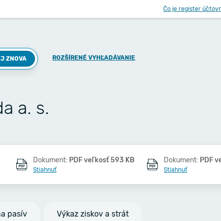
Čo je register účtov
ROZŠÍRENÉ VYHĽADÁVANIE
J ZNOVA
a a. s.
Dokument:
PDF veľkosť 593 KB
Dokument:
PDF v
Stiahnuť
Stiahnuť
na pasív
Výkaz ziskov a strát