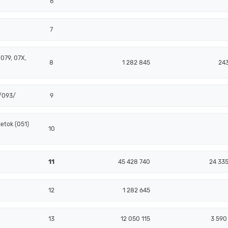
6
7
079, 07X,
8
1 282 845
243
 /093/
9
etok (051)
10
11
45 428 740
24 335
12
1 282 645
13
12 050 115
3 590