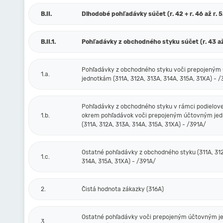
B.II.
Dlhodobé pohľadávky súčet (r. 42 + r. 46 až r. 
B.II.1.
Pohľadávky z obchodného styku súčet (r. 43 až
Pohľadávky z obchodného styku voči prepojený
1.a.
jednotkám (311A, 312A, 313A, 314A, 315A, 31XA) - 
Pohľadávky z obchodného styku v rámci podielove
1.b.
okrem pohľadávok voči prepojeným účtovným je
(311A, 312A, 313A, 314A, 315A, 31XA) - /391A/
Ostatné pohľadávky z obchodného styku (311A, 312
1.c.
314A, 315A, 31XA) - /391A/
2.
Čistá hodnota zákazky (316A)
Ostatné pohľadávky voči prepojeným účtovným 
3.