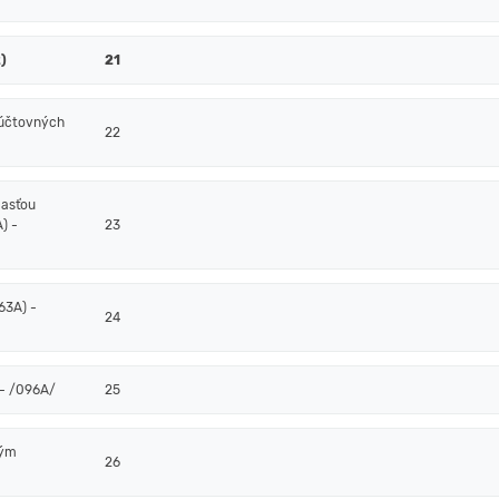
)
21
 účtovných
22
časťou
) -
23
63A) -
24
- /096A/
25
ným
26