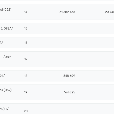
í (022) -
14
31 382 456
20 744
85, 092A/
15
2A/
16
 - /089,
17
094/
18
548 699
k (052) -
19
164 825
97) +/-
20