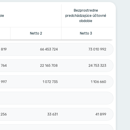
Bezprostredne
bie
predchádzajúce účtovné
obdobie
Netto 2
Netto 3
 819
66 453 724
73 010 992
 764
22 165 708
24 753 323
 997
1 072 735
1 106 660
 256
33 631
41 899