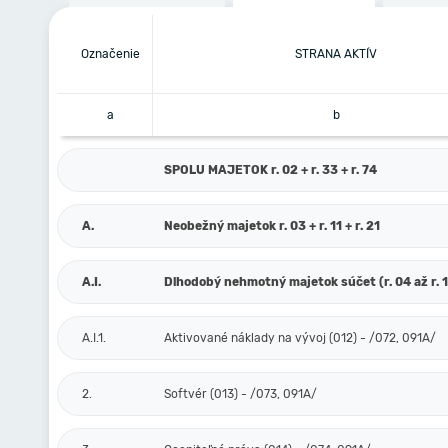
Označenie
STRANA AKTÍV
a
b
SPOLU MAJETOK r. 02 + r. 33 + r. 74
A.
Neobežný majetok r. 03 + r. 11 + r. 21
A.I.
Dlhodobý nehmotný majetok súčet (r. 04 až r. 
A.I.1.
Aktivované náklady na vývoj (012) - /072, 091A/
2.
Softvér (013) - /073, 091A/