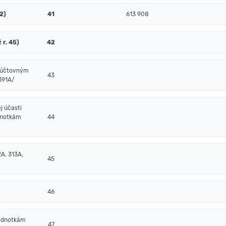
52)
41
613 908
 r. 45)
42
m účtovným
43
/391A/
j účasti
dnotkám
44
A, 313A,
45
46
jednotkám
47