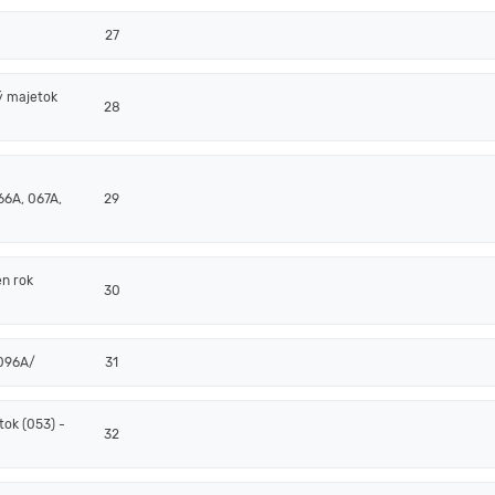
27
ý majetok
28
66A, 067A,
29
en rok
30
/096A/
31
ok (053) -
32