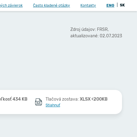
|
SK
ných závierok
Často kladené otázky
Kontakty
ENG
Zdroj údajov: FRSR,
aktualizované: 02.07.2023
eľkosť 434 KB
Tlačová zostava:
XLSX <200KB
Stiahnuť