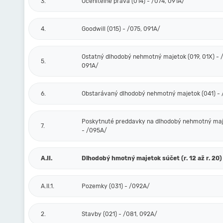
3.
Oceniteľné práva (014) - /074, 091A/
4.
Goodwill (015) - /075, 091A/
Ostatný dlhodobý nehmotný majetok (019, 01X) - /
5.
091A/
6.
Obstarávaný dlhodobý nehmotný majetok (041) -
Poskytnuté preddavky na dlhodobý nehmotný maj
7.
- /095A/
A.II.
Dlhodobý hmotný majetok súčet (r. 12 až r. 20)
A.II.1.
Pozemky (031) - /092A/
2.
Stavby (021) - /081, 092A/