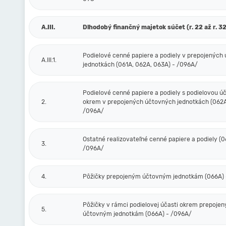
A.III.
Dlhodobý finančný majetok súčet (r. 22 až r. 32
Podielové cenné papiere a podiely v prepojených
A.III.1.
jednotkách (061A, 062A, 063A) - /096A/
Podielové cenné papiere a podiely s podielovou ú
2.
okrem v prepojených účtovných jednotkách (062A
/096A/
Ostatné realizovateľné cenné papiere a podiely (0
3.
/096A/
4.
Pôžičky prepojeným účtovným jednotkám (066A) 
Pôžičky v rámci podielovej účasti okrem prepoje
5.
účtovným jednotkám (066A) - /096A/