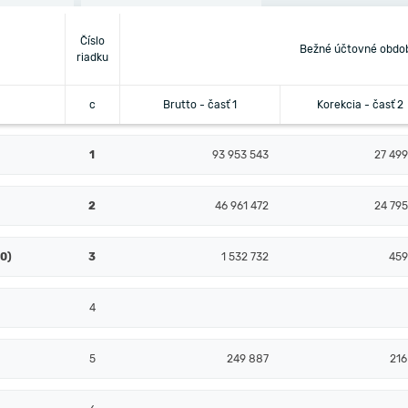
Číslo
Bežné účtovné obdo
riadku
c
Brutto - časť 1
Korekcia - časť 2
1
93 953 543
27 499
2
46 961 472
24 795
10)
3
1 532 732
459
4
5
249 887
216