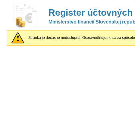
Register účtovných
Ministerstvo financií Slovenskej repub
Stránka je dočasne nedostupná. Ospravedlňujeme sa za spôsobe