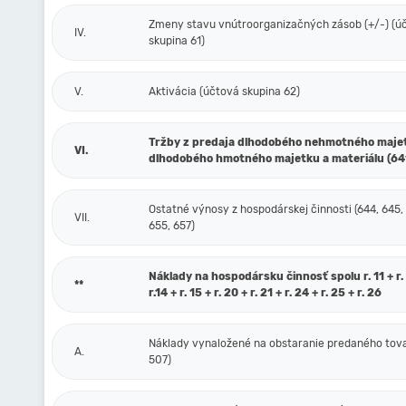
Zmeny stavu vnútroorganizačných zásob (+/-) (ú
IV.
skupina 61)
V.
Aktivácia (účtová skupina 62)
Tržby z predaja dlhodobého nehmotného maje
VI.
dlhodobého hmotného majetku a materiálu (64
Ostatné výnosy z hospodárskej činnosti (644, 645,
VII.
655, 657)
Náklady na hospodársku činnosť spolu r. 11 + r. 1
**
r.14 + r. 15 + r. 20 + r. 21 + r. 24 + r. 25 + r. 26
Náklady vynaložené na obstaranie predaného tova
A.
507)