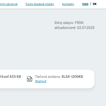
|
SK
ných závierok
Často kladené otázky
Kontakty
ENG
Zdroj údajov: FRSR,
aktualizované: 02.07.2023
eľkosť 433 KB
Tlačová zostava:
XLSX <200KB
Stiahnuť