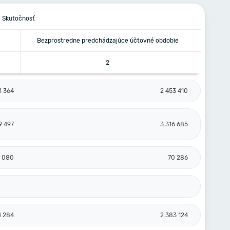
Skutočnosť
Bezprostredne predchádzajúce účtovné obdobie
2
1 364
2 453 410
9 497
3 316 685
7 080
70 286
4 284
2 383 124