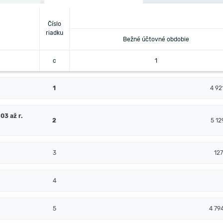
Číslo
riadku
Bežné účtovné obdobie
c
1
1
4 92
03 až r.
2
5 12
3
12
4
5
4 79