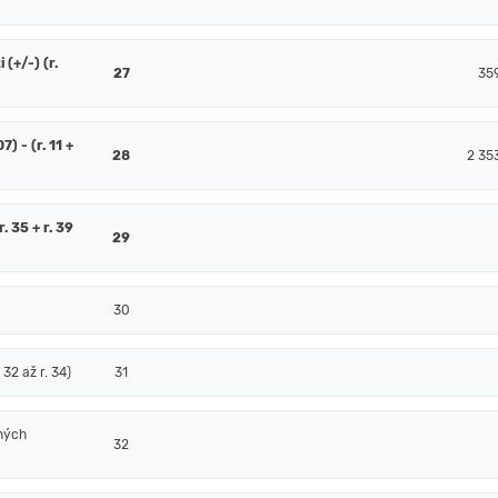
(+/-) (r.
27
35
7) - (r. 11 +
28
2 35
. 35 + r. 39
29
30
32 až r. 34)
31
ných
32