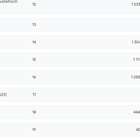
ovateľných
12
1 23
13
14
1 30
15
1 77
16
1 28
523)
17
18
444
19
4