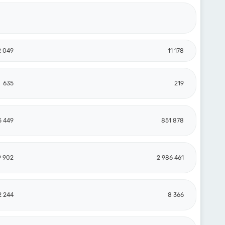
2 049
11 178
635
219
5 449
851 878
9 902
2 986 461
2 244
8 366