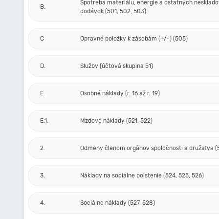
Spotreba materiálu, energie a ostatných nesklad
B.
dodávok (501, 502, 503)
C
Opravné položky k zásobám (+/-) (505)
D.
Služby (účtová skupina 51)
E.
Osobné náklady (r. 16 až r. 19)
E.1.
Mzdové náklady (521, 522)
2.
Odmeny členom orgánov spoločnosti a družstva (
3.
Náklady na sociálne poistenie (524, 525, 526)
4.
Sociálne náklady (527, 528)