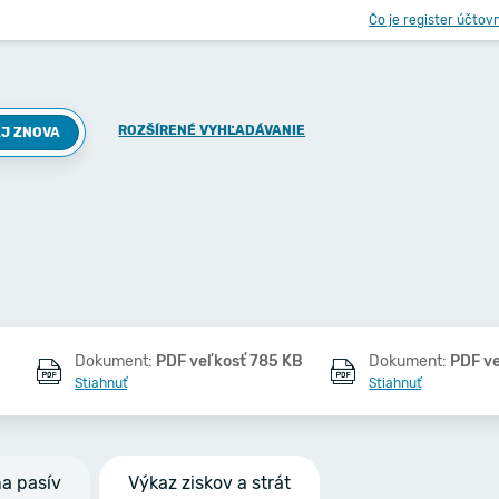
Čo je register účtov
ROZŠÍRENÉ VYHĽADÁVANIE
J ZNOVA
Dokument:
PDF veľkosť 785 KB
Dokument:
PDF v
Stiahnuť
Stiahnuť
na pasív
Výkaz ziskov a strát