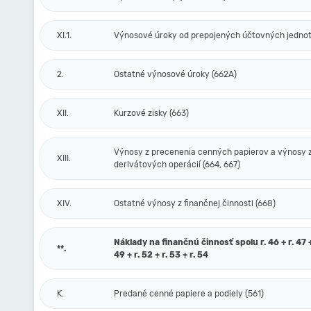
XI.1.
Výnosové úroky od prepojených účtovných jednot
2.
Ostatné výnosové úroky (662A)
XII.
Kurzové zisky (663)
Výnosy z precenenia cenných papierov a výnosy 
XIII.
derivátových operácií (664, 667)
XIV.
Ostatné výnosy z finančnej činnosti (668)
Náklady na finančnú činnosť spolu r. 46 + r. 47 + 
**.
49 + r. 52 + r. 53 + r. 54
K.
Predané cenné papiere a podiely (561)