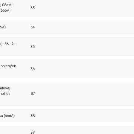
j účasti
33
(665A)
65A)
34
. 36 až r.
35
epojených
36
elovej
notiek
37
ku (666A)
38
39