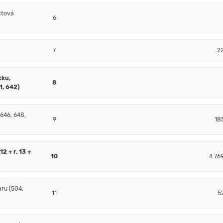
čtová
6
7
2
tku,
8
1, 642)
 646, 648,
9
18
2 + r. 13 +
10
4 76
ru (504,
11
5