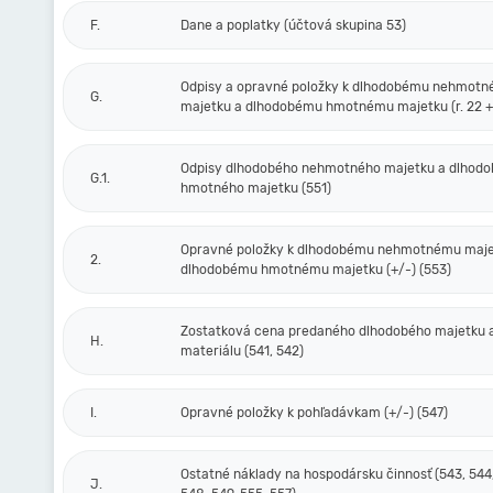
F.
Dane a poplatky (účtová skupina 53)
Odpisy a opravné položky k dlhodobému nehmot
G.
majetku a dlhodobému hmotnému majetku (r. 22 + 
Odpisy dlhodobého nehmotného majetku a dlhod
G.1.
hmotného majetku (551)
Opravné položky k dlhodobému nehmotnému maje
2.
dlhodobému hmotnému majetku (+/-) (553)
Zostatková cena predaného dlhodobého majetku 
H.
materiálu (541, 542)
I.
Opravné položky k pohľadávkam (+/-) (547)
Ostatné náklady na hospodársku činnosť (543, 544,
J.