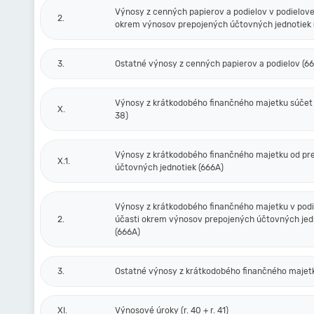
Výnosy z cenných papierov a podielov v podielove
2.
okrem výnosov prepojených účtovných jednotiek 
3.
Ostatné výnosy z cenných papierov a podielov (6
Výnosy z krátkodobého finančného majetku súčet (r
X.
38)
Výnosy z krátkodobého finančného majetku od pr
X.1.
účtovných jednotiek (666A)
Výnosy z krátkodobého finančného majetku v podi
2.
účasti okrem výnosov prepojených účtovných jed
(666A)
3.
Ostatné výnosy z krátkodobého finančného majet
XI.
Výnosové úroky (r. 40 + r. 41)