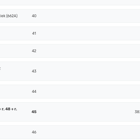
iek (662A)
40
41
42
z
43
44
r. 48 + r.
45
38
46