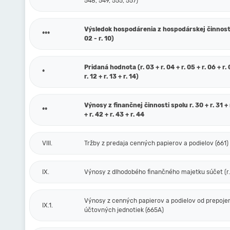
548, 549, 555, 557)
Výsledok hospodárenia z hospodárskej činnosti 
***
02 - r. 10)
Pridaná hodnota (r. 03 + r. 04 + r. 05 + r. 06 + r. 0
*
r. 12 + r. 13 + r. 14)
Výnosy z finančnej činnosti spolu r. 30 + r. 31 + r
**
+ r. 42 + r. 43 + r. 44
VIII.
Tržby z predaja cenných papierov a podielov (661)
IX.
Výnosy z dlhodobého finančného majetku súčet (r. 
Výnosy z cenných papierov a podielov od prepoje
IX.1.
účtovných jednotiek (665A)