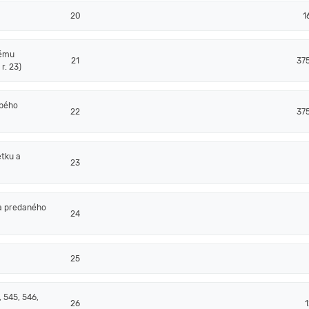
20
1
nému
21
37
r. 23)
obého
22
37
tku a
23
a predaného
24
25
 545, 546,
26
1