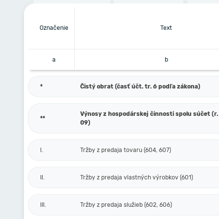
Označenie
Text
a
b
*
Čistý obrat (časť účt. tr. 6 podľa zákona)
Výnosy z hospodárskej činnosti spolu súčet (r. 
**
09)
I.
Tržby z predaja tovaru (604, 607)
II.
Tržby z predaja vlastných výrobkov (601)
III.
Tržby z predaja služieb (602, 606)