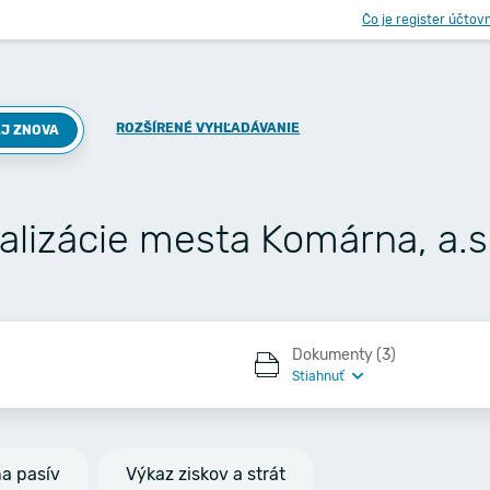
Čo je register účtov
ROZŠÍRENÉ VYHĽADÁVANIE
J ZNOVA
lizácie mesta Komárna, a.s
Dokumenty (3)
Stiahnuť
na pasív
Výkaz ziskov a strát