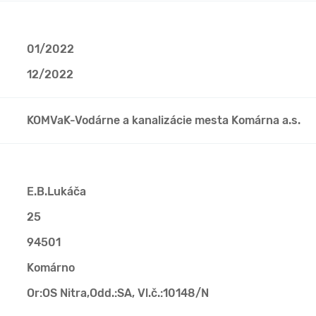
01/2022
12/2022
KOMVaK-Vodárne a kanalizácie mesta Komárna a.s.
E.B.Lukáča
25
94501
Komárno
Or:OS Nitra,Odd.:SA, Vl.č.:10148/N