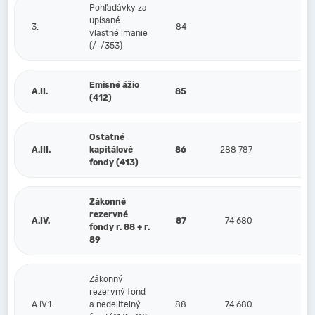
Pohľadávky za
upísané
3.
84
vlastné imanie
(/-/353)
Emisné ážio
A.II.
85
(412)
Ostatné
A.III.
kapitálové
86
288 787
288
fondy (413)
Zákonné
rezervné
A.IV.
87
74 680
6
fondy r. 88 + r.
89
Zákonný
rezervný fond
A.IV.1.
a nedeliteľný
88
74 680
6