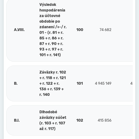
Výsledok
hospodárenia
za účtovné
obdobie po
zdanení /+-/ r.
A.VIII.
100
74 682
11
01 - (r. 81 + r.
85 + r. 86 + r.
87 + r. 90 + r.
93 + r. 97 + r.
101 + r. 141)
Záväzky r. 102
+ r. 118 + r. 121
B.
+ r. 122 + r.
101
4 945 149
4 21
136 + r. 139 +
r. 140
Dlhodobé
záväzky súčet
B.I.
102
415 856
40
(r. 103 + r. 107
až r. 117)