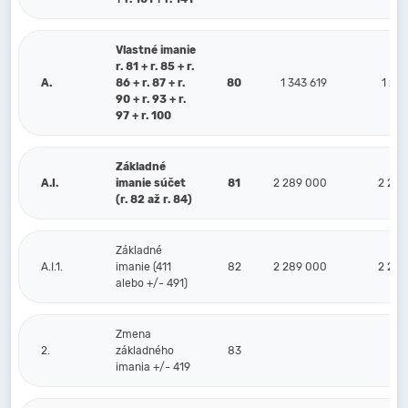
Vlastné imanie
r. 81 + r. 85 + r.
A.
86 + r. 87 + r.
80
1 343 619
1 26
90 + r. 93 + r.
97 + r. 100
Základné
A.I.
imanie súčet
81
2 289 000
2 289
(r. 82 až r. 84)
Základné
A.I.1.
imanie (411
82
2 289 000
2 289
alebo +/- 491)
Zmena
2.
základného
83
imania +/- 419