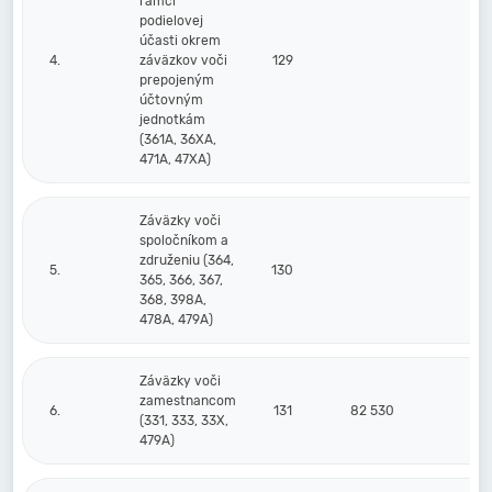
rámci
podielovej
účasti okrem
4.
záväzkov voči
129
prepojeným
účtovným
jednotkám
(361A, 36XA,
471A, 47XA)
Záväzky voči
spoločníkom a
združeniu (364,
5.
130
365, 366, 367,
368, 398A,
478A, 479A)
Záväzky voči
zamestnancom
6.
131
82 530
8
(331, 333, 33X,
479A)