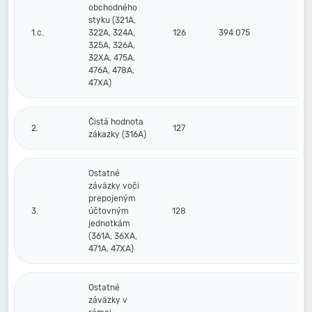
obchodného
styku (321A,
1.c.
322A, 324A,
126
394 075
689
325A, 326A,
32XA, 475A,
476A, 478A,
47XA)
Čistá hodnota
2.
127
zákazky (316A)
Ostatné
záväzky voči
prepojeným
3.
účtovným
128
jednotkám
(361A, 36XA,
471A, 47XA)
Ostatné
záväzky v