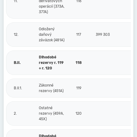
11.
derivátových
116
operácií (373A,
377A)
Odložený
12.
daňový
117
399 303
34
záväzok (481A)
Dlhodobé
B.II.
rezervy r. 119
118
+ r. 120
Zákonné
B.II.1.
119
rezervy (451A)
Ostatné
2.
rezervy (459A,
120
45X)
Dlhodobé