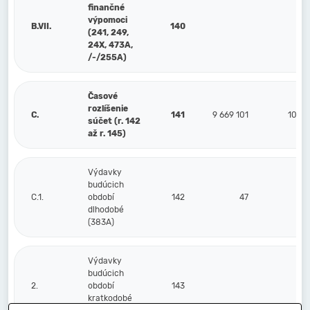
finančné
výpomoci
B.VII.
140
(241, 249,
24X, 473A,
/-/255A)
Časové
rozlíšenie
C.
141
9 669 101
10 61
súčet (r. 142
až r. 145)
Výdavky
budúcich
C.1.
období
142
47
dlhodobé
(383A)
Výdavky
budúcich
2.
období
143
kratkodobé