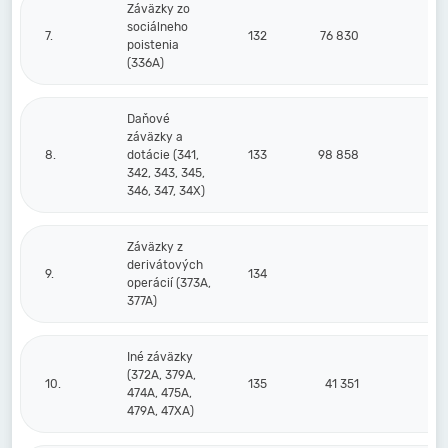
Záväzky zo
sociálneho
7.
132
76 830
83
poistenia
(336A)
Daňové
záväzky a
8.
dotácie (341,
133
98 858
11
342, 343, 345,
346, 347, 34X)
Záväzky z
derivátových
9.
134
operácií (373A,
377A)
Iné záväzky
(372A, 379A,
10.
135
41 351
7
474A, 475A,
479A, 47XA)