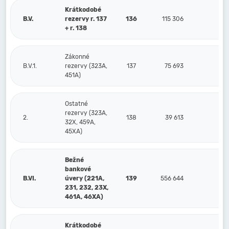
Krátkodobé
B.V.
rezervy r. 137
136
115 306
11
+ r. 138
Zákonné
B.V.1.
rezervy (323A,
137
75 693
8
451A)
Ostatné
rezervy (323A,
2.
138
39 613
3
32X, 459A,
45XA)
Bežné
bankové
B.VI.
úvery (221A,
139
556 644
66
231, 232, 23X,
461A, 46XA)
Krátkodobé