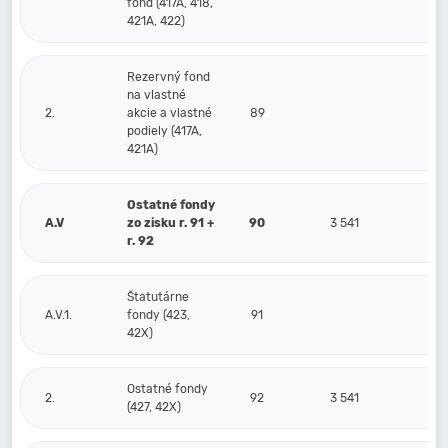
fond (417A, 418,
421A, 422)
Rezervný fond
na vlastné
2.
akcie a vlastné
89
podiely (417A,
421A)
Ostatné fondy
A.V
zo zisku r. 91 +
90
3 541
r. 92
Štatutárne
A.V.1.
fondy (423,
91
42X)
Ostatné fondy
2.
92
3 541
(427, 42X)