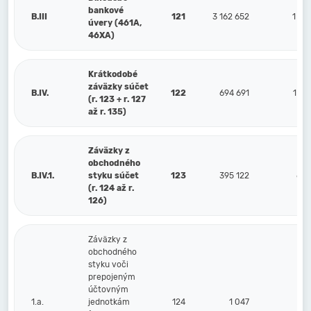
bankové
B.III
121
3 162 652
1 98
úvery (461A,
46XA)
Krátkodobé
záväzky súčet
B.IV.
122
694 691
1 04
(r. 123 + r. 127
až r. 135)
Záväzky z
obchodného
B.IV.1.
styku súčet
123
395 122
689
(r. 124 až r.
126)
Záväzky z
obchodného
styku voči
prepojeným
účtovným
1.a.
jednotkám
124
1 047