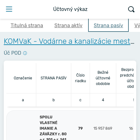
Účtovný výkaz
Titulná strana
Strana aktív
Strana pasív
Vý
KOMVaK - Vodárne a kanalizácie mesta Komárna, a.s.
Úč POD
Bezprostr
Bežné
Číslo
predchádz
Označenie
STRANA PASÍV
účtovné
riadku
účtovn
obdobie
obdobi
a
b
c
4
5
SPOLU
VLASTNÉ
IMANIE A
79
15 957 869
16 10
ZÁVÄZKY r. 80
+ r. 101 + r. 141