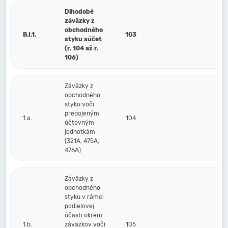
Dlhodobé
záväzky z
obchodného
B.I.1.
103
styku súčet
(r. 104 až r.
106)
Záväzky z
obchodného
styku voči
prepojeným
1.a.
104
účtovným
jednotkám
(321A, 475A,
476A)
Záväzky z
obchodného
styku v rámci
podielovej
účasti okrem
1.b.
záväzkov voči
105