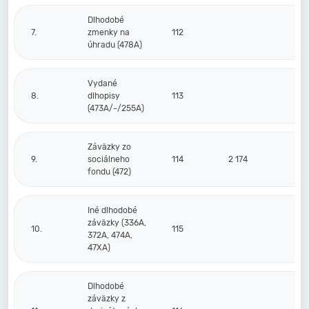
Dlhodobé
7.
zmenky na
112
úhradu (478A)
Vydané
8.
dlhopisy
113
(473A/-/255A)
Záväzky zo
9.
sociálneho
114
2 174
fondu (472)
Iné dlhodobé
záväzky (336A,
10.
115
372A, 474A,
47XA)
Dlhodobé
záväzky z