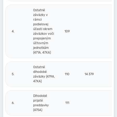
Ostatné
záväzky v
rámci
podielovej
účasti okrem
4.
109
záväzkov voči
prepojeným
účtovným
jednotkám
(471A, 47XA)
Ostatné
dlhodobé
5.
110
14 379
5
záväzky (479A,
47XA)
Dlhodobé
prijaté
6.
111
preddavky
(475A)