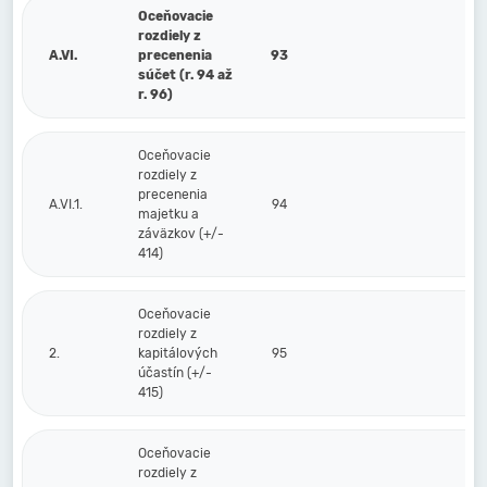
Oceňovacie
rozdiely z
A.VI.
precenenia
93
súčet (r. 94 až
r. 96)
Oceňovacie
rozdiely z
precenenia
A.VI.1.
94
majetku a
záväzkov (+/-
414)
Oceňovacie
rozdiely z
2.
kapitálových
95
účastín (+/-
415)
Oceňovacie
rozdiely z