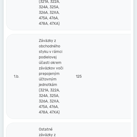
(321A, 322A,
324A, 325A,
326A, 32XA,
475A, 476A,
478A, 47XA)
Záväzky z
obchodného
styku v rámci
podielovej
účasti okrem
záväzkov voči
prepojeným
1.b.
125
účtovným
jednotkám
(321A, 322A,
324A, 325A,
326A, 32XA,
475A, 476A,
478A, 47XA)
Ostatné
záväzky z