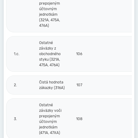
prepojeným
účtovným
jednotkám
(321A, 475A,
476A)
Ostatné
záväzky z
1.c.
obchodného
106
styku (321A,
475A, 476A)
Čistá hodnota
2.
107
zákazky (316A)
Ostatné
záväzky voči
prepojeným
3.
108
účtovným
jednotkám
(471A, 47XA)