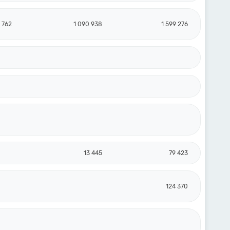
 762
1 090 938
1 599 276
13 445
79 423
124 370