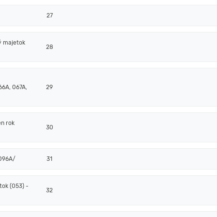
27
ý majetok
28
66A, 067A,
29
en rok
30
/096A/
31
ok (053) -
32