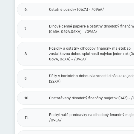
6.
Ostatné pôžičky (067A) - /096A/
Dlhové cenné papiere a ostatný dlhodobý finančn
7.
(065A, 069A,06XA) - /096A/
Pôžičky a ostatný dlhodobý finančný majetok so
8.
zostatkovou dobou splatnosti najviac jeden rok (0
069A, 06XA) - /096A/
Účty v bankách s dobou viazanosti dlhšou ako jed
9.
(22XA)
10.
Obstarávaný dlhodobý finančný majetok (043) - 
Poskytnuté preddavky na dlhodobý finančný majet
11.
/095A/