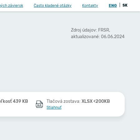
|
SK
ných závierok
Často kladené otázky
Kontakty
ENG
Zdroj údajov: FRSR,
aktualizované: 06.06.2024
eľkosť 439 KB
Tlačová zostava:
XLSX <200KB
Stiahnuť