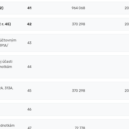
52)
41
964 068
20
 r. 45)
42
370 298
20
m účtovným
43
/391A/
j účasti
dnotkám
44
A, 313A,
45
370 298
20
46
jednotkám
47
72 778