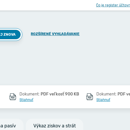
Čo je register účtov
ROZŠÍRENÉ VYHĽADÁVANIE
J ZNOVA
Dokument:
PDF veľkosť 900 KB
Dokument:
PDF v
Stiahnuť
Stiahnuť
na pasív
Výkaz ziskov a strát