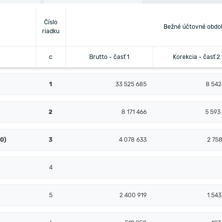
Číslo
Bežné účtovné obdo
riadku
c
Brutto - časť 1
Korekcia - časť 2
1
33 525 685
8 542
2
8 171 466
5 593
10)
3
4 078 633
2 758
4
5
2 400 919
1 543