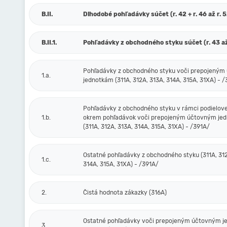
B.II.
Dlhodobé pohľadávky súčet (r. 42 + r. 46 až r. 
B.II.1.
Pohľadávky z obchodného styku súčet (r. 43 až
Pohľadávky z obchodného styku voči prepojený
1.a.
jednotkám (311A, 312A, 313A, 314A, 315A, 31XA) - 
Pohľadávky z obchodného styku v rámci podielove
1.b.
okrem pohľadávok voči prepojeným účtovným je
(311A, 312A, 313A, 314A, 315A, 31XA) - /391A/
Ostatné pohľadávky z obchodného styku (311A, 312
1.c.
314A, 315A, 31XA) - /391A/
2.
Čistá hodnota zákazky (316A)
Ostatné pohľadávky voči prepojeným účtovným 
3.