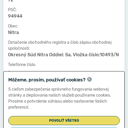
PSČ:
94944
Obec:
Nitra
Označenie obchodného registra a číslo zápisu obchodnej
spoločnosti:
Okresný Súd Nitra Oddiel: Sa, Vložka číslo:10493/N
Telefónne číslo:
-
🍪
Môžeme, prosím, používať cookies?
Faxové číslo:
-
S cieľom zabezpečenia správneho fungovania webovej
stránky a zlepšovania našich služieb používame cookies.
E-mailová adresa:
Prosíme o potvrdenie súhlasu alebo nastavenie Vašich
-
preferencií.
POVOLIŤ VŠETKO
Zostavená dňa: