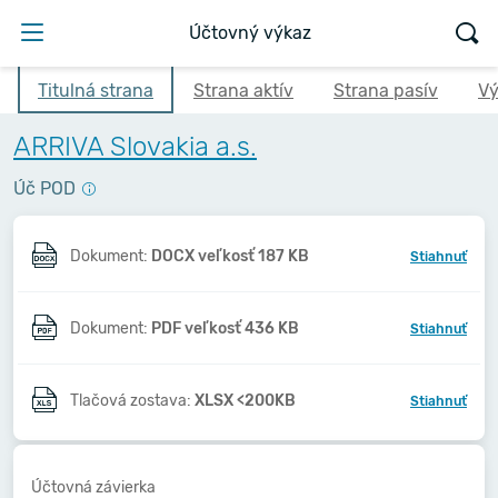
Účtovný výkaz
Titulná strana
Strana aktív
Strana pasív
Vý
ARRIVA Slovakia a.s.
Úč POD
Dokument:
DOCX veľkosť 187 KB
Stiahnuť
Dokument:
PDF veľkosť 436 KB
Stiahnuť
Tlačová zostava:
XLSX <200KB
Stiahnuť
Účtovná závierka