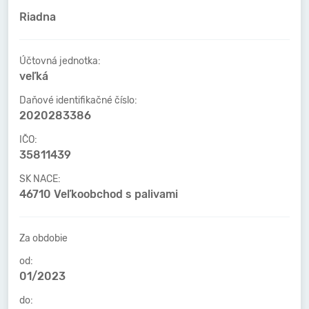
Riadna
Účtovná jednotka:
veľká
Daňové identifikačné číslo:
2020283386
IČO:
35811439
SK NACE:
46710 Veľkoobchod s palivami
Za obdobie
od:
01/2023
do: