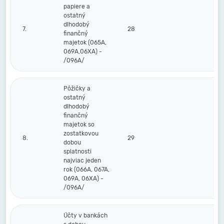
papiere a
ostatný
dlhodobý
7.
28
finančný
majetok (065A,
069A,06XA) -
/096A/
Pôžičky a
ostatný
dlhodobý
finančný
majetok so
zostatkovou
8.
29
dobou
splatnosti
najviac jeden
rok (066A, 067A,
069A, 06XA) -
/096A/
Účty v bankách