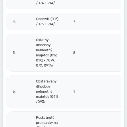
/074, 091A/
Goodwill (015) -
4.
7
/075, 091A/
Ostatný
dlhodobý
nehmotný
5.
8
majetok (019,
01X) - /079,
07X, 091A/
Obstarávaný
dlhodobý
6.
nehmotný
9
majetok (041) -
/093/
Poskytnuté
preddavky na