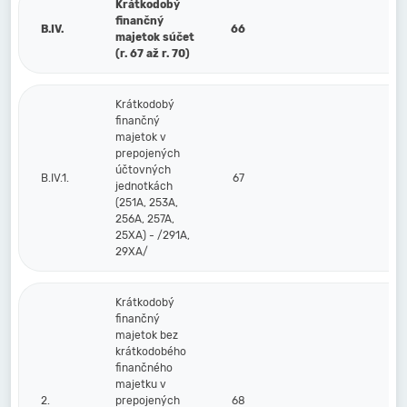
Krátkodobý
finančný
B.IV.
66
majetok súčet
(r. 67 až r. 70)
Krátkodobý
finančný
majetok v
prepojených
účtovných
B.IV.1.
67
jednotkách
(251A, 253A,
256A, 257A,
25XA) - /291A,
29XA/
Krátkodobý
finančný
majetok bez
krátkodobého
finančného
majetku v
2.
prepojených
68