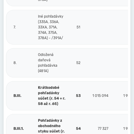
Iné pohľadávky
(335A, 336A,
7.
33XA, 371A,
51
374A, 375A,
378A) - /391A/
Odložená
daňová
8.
52
pohľadávka
(481A)
Krátkodobé
pohľadávky
B.III.
53
1 015 094
1 987
súčet (r. 54 + r.
58 až r. 65)
Pohľadávky z
obchodného
B.III.1.
54
77 327
1 987
styku súčet (r.