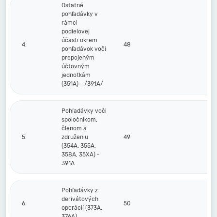
Ostatné
pohľadávky v
rámci
podielovej
účasti okrem
4.
48
pohľadávok voči
prepojeným
účtovným
jednotkám
(351A) - /391A/
Pohľadávky voči
spoločníkom,
členom a
5.
združeniu
49
(354A, 355A,
358A, 35XA) -
391A
Pohľadávky z
derivátových
6.
50
operácií (373A,
376A)