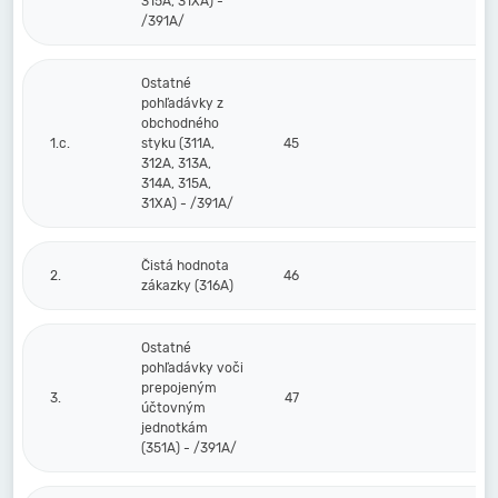
315A, 31XA) -
/391A/
Ostatné
pohľadávky z
obchodného
1.c.
styku (311A,
45
312A, 313A,
314A, 315A,
31XA) - /391A/
Čistá hodnota
2.
46
zákazky (316A)
Ostatné
pohľadávky voči
prepojeným
3.
47
účtovným
jednotkám
(351A) - /391A/