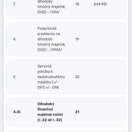
dlhodobý
7.
18
604 415
hmotný majetok
(042) - /094/
Poskytnuté
preddavky na
8.
dlhodobý
19
hmotný majetok
(052) - /095A/
Opravná
položka k
9.
nadobudnutému
20
majetku (+/-
097) +/- 098
Dlhodobý
finančný
A.III.
21
majetok súčet
(r. 22 až r. 32)