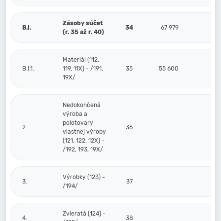
Zásoby súčet
B.I.
34
67 979
(r. 35 až r. 40)
Materiál (112,
B.I.1.
119, 11X) - /191,
35
55 600
19X/
Nedokončená
výroba a
polotovary
2.
36
vlastnej výroby
(121, 122, 12X) -
/192, 193, 19X/
Výrobky (123) -
3.
37
/194/
Zvieratá (124) -
4.
38