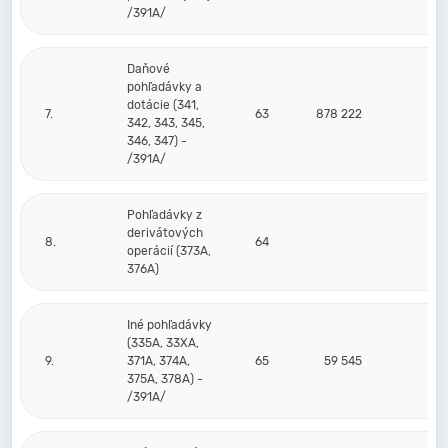
/391A/
Daňové
pohľadávky a
dotácie (341,
7.
63
878 222
342, 343, 345,
346, 347) -
/391A/
Pohľadávky z
derivátových
8.
64
operácií (373A,
376A)
Iné pohľadávky
(335A, 33XA,
9.
371A, 374A,
65
59 545
375A, 378A) -
/391A/