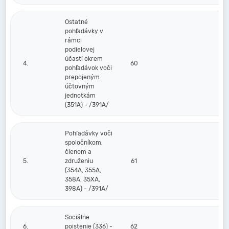
Ostatné
pohľadávky v
rámci
podielovej
účasti okrem
4.
60
pohľadávok voči
prepojeným
účtovným
jednotkám
(351A) - /391A/
Pohľadávky voči
spoločníkom,
členom a
5.
združeniu
61
(354A, 355A,
358A, 35XA,
398A) - /391A/
Sociálne
6.
poistenie (336) -
62