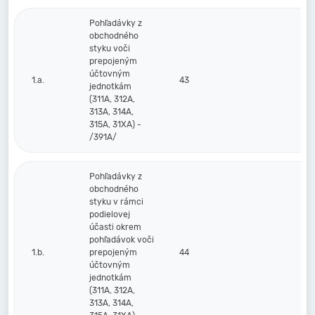
Pohľadávky z
obchodného
styku voči
prepojeným
účtovným
1.a.
43
jednotkám
(311A, 312A,
313A, 314A,
315A, 31XA) -
/391A/
Pohľadávky z
obchodného
styku v rámci
podielovej
účasti okrem
pohľadávok voči
1.b.
prepojeným
44
účtovným
jednotkám
(311A, 312A,
313A, 314A,