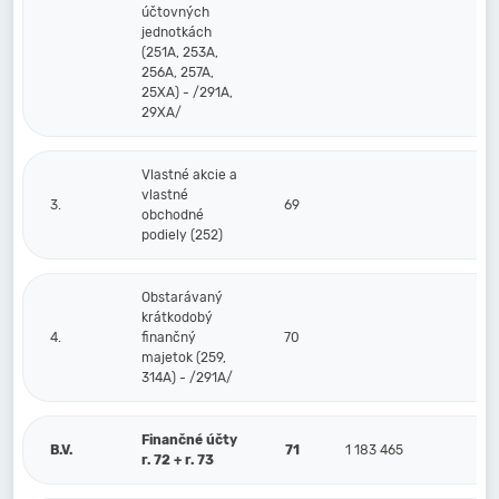
účtovných
jednotkách
(251A, 253A,
256A, 257A,
25XA) - /291A,
29XA/
Vlastné akcie a
vlastné
3.
69
obchodné
podiely (252)
Obstarávaný
krátkodobý
4.
finančný
70
majetok (259,
314A) - /291A/
Finančné účty
B.V.
71
1 183 465
r. 72 + r. 73