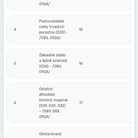
092A/
Pestovateľské
celky trvalých
4.
15
porastov (025) -
/085, 092A/
Základné stádo
a ťažné zvieratá
5.
16
(026) - /086,
092A/
Ostatný
dlhodobý
hmotný majetok
6.
17
(029, 02X, 032)
- /089, 08X,
092A/
Obstarávaný