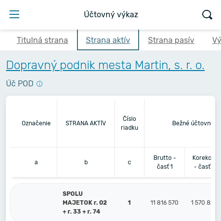
Účtovný výkaz
Titulná strana
Strana aktív
Strana pasív
Vý
Dopravný podnik mesta Martin, s. r. o.
Úč POD
Číslo
Označenie
STRANA AKTÍV
Bežné účtovné o
riadku
Brutto -
Korekcia
a
b
c
časť 1
- časť 2
SPOLU
MAJETOK r. 02
1
11 816 570
1 570 826
+ r. 33 + r. 74