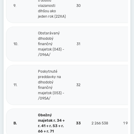
s dobou
9.
viazanosti
30
dlhšou ako
jeden rok (22XA)
Obstarávaný
dlhodobý
10.
finančný
31
majetok (043) -
/096A/
Poskytnuté
preddavky na
dlhodobý
11.
32
finančný
majetok (053) -
/095A/
Obežný
majetok r. 34 +
B.
33
2 266 538
1 987
r. 41 + r. 53 + r.
66 + r. 71