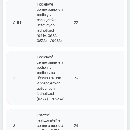
Podielové
cenné papiere a
podiely v
prepojených
A.III.1.
22
účtovných
jednotkách
(061A, 062A,
063A) - /096A/
Podielové
cenné papiere a
podiely s
podielovou
2.
účasťou okrem
23
v prepojených
účtovných
jednotkách
(062A) - /096A/
Ostatné
realizovateľné
3.
cenné papiere a
24