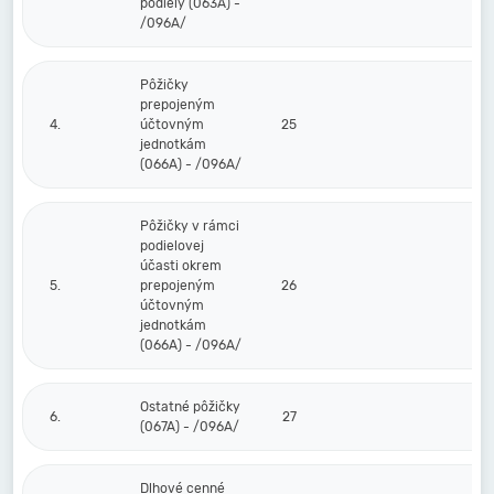
podiely (063A) -
/096A/
Pôžičky
prepojeným
4.
účtovným
25
jednotkám
(066A) - /096A/
Pôžičky v rámci
podielovej
účasti okrem
5.
prepojeným
26
účtovným
jednotkám
(066A) - /096A/
Ostatné pôžičky
6.
27
(067A) - /096A/
Dlhové cenné