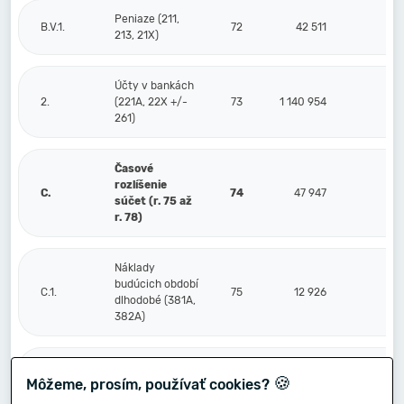
Peniaze (211,
B.V.1.
72
42 511
213, 21X)
Účty v bankách
2.
(221A, 22X +/-
73
1 140 954
261)
Časové
rozlíšenie
C.
74
47 947
súčet (r. 75 až
r. 78)
Náklady
budúcich období
C.1.
75
12 926
dlhodobé (381A,
382A)
Náklady
🍪
Môžeme, prosím, používať cookies?
budúcich období
2.
76
34 004
krátkodobé