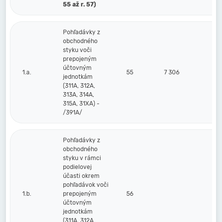
55 až r. 57)
Pohľadávky z
obchodného
styku voči
prepojeným
účtovným
1.a.
55
7 306
jednotkám
(311A, 312A,
313A, 314A,
315A, 31XA) -
/391A/
Pohľadávky z
obchodného
styku v rámci
podielovej
účasti okrem
pohľadávok voči
1.b.
prepojeným
56
účtovným
jednotkám
(311A, 312A,