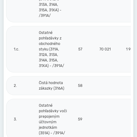
313A, 314A,
315A, 31XA) -
/391A/
Ostatné
pohľadávky z
obchodného
1.c.
styku (311A,
57
70 021
1 987
312A, 313A,
314A, 315A,
31XA) - /391A/
Čistá hodnota
2.
58
zákazky (316A)
Ostatné
pohľadávky voči
prepojeným
3.
59
účtovným
jednotkám
(351A) - /391A/