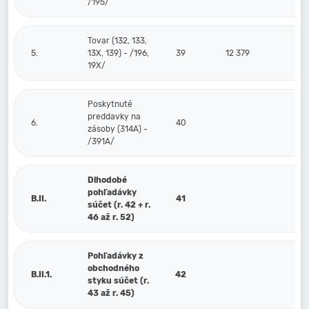
/195/
Tovar (132, 133,
5.
13X, 139) - /196,
39
12 379
19X/
Poskytnuté
preddavky na
6.
40
zásoby (314A) -
/391A/
Dlhodobé
pohľadávky
B.II.
41
súčet (r. 42 + r.
46 až r. 52)
Pohľadávky z
obchodného
B.II.1.
42
styku súčet (r.
43 až r. 45)