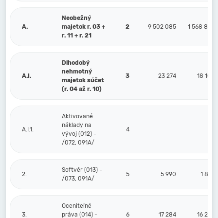
Neobežný
A.
majetok r. 03 +
2
9 502 085
1 568 839
r. 11 + r. 21
Dlhodobý
nehmotný
A.I.
3
23 274
18 106
majetok súčet
(r. 04 až r. 10)
Aktivované
náklady na
A.I.1.
4
vývoj (012) -
/072, 091A/
Softvér (013) -
2.
5
5 990
1 872
/073, 091A/
Oceniteľné
3.
práva (014) -
6
17 284
16 234