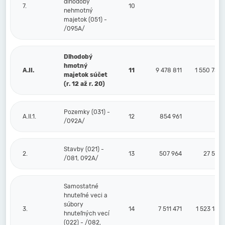
dlhodobý
7.
10
nehmotný
majetok (051) -
/095A/
Dlhodobý
hmotný
A.II.
11
9 478 811
1 550 733
majetok súčet
(r. 12 až r. 20)
Pozemky (031) -
A.II.1.
12
854 961
/092A/
Stavby (021) -
2.
13
507 964
27 574
/081, 092A/
Samostatné
hnuteľné veci a
súbory
3.
14
7 511 471
1 523 159
hnuteľných vecí
(022) - /082,