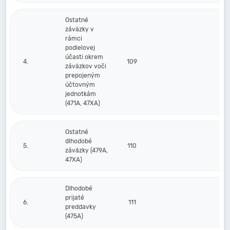
Ostatné
záväzky v
rámci
podielovej
účasti okrem
4.
109
záväzkov voči
prepojeným
účtovným
jednotkám
(471A, 47XA)
Ostatné
dlhodobé
5.
110
záväzky (479A,
47XA)
Dlhodobé
prijaté
6.
111
preddavky
(475A)