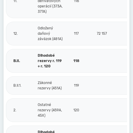
11.
derivátových
116
operácií (373A,
377A)
Odložený
12.
daňový
117
72 157
záväzok (481A)
Dlhodobé
B.II.
rezervy r. 119
118
+ r. 120
Zákonné
B.II.1.
119
rezervy (451A)
Ostatné
2.
rezervy (459A,
120
45X)
Dlhodobé