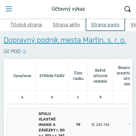
Účtovný výkaz
Titulná strana
Strana aktív
Strana pasív
Vý
Dopravný podnik mesta Martin, s. r. o.
Úč POD
Bezprostr
Bežné
Číslo
predchádz
Označenie
STRANA PASÍV
účtovné
riadku
účtovn
obdobie
obdobi
a
b
c
4
5
SPOLU
VLASTNÉ
IMANIE A
79
10 245 744
9 11
ZÁVÄZKY r. 80
+ r. 101 + r. 141