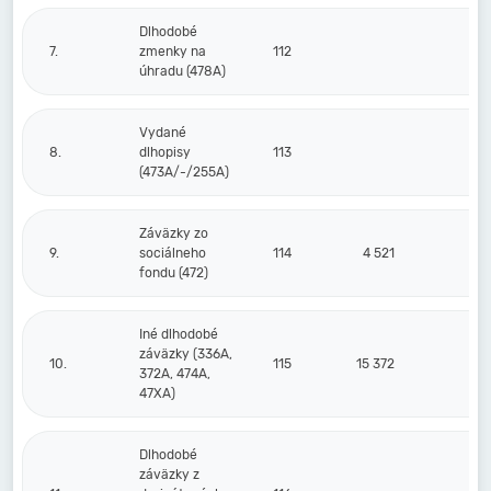
Dlhodobé
7.
zmenky na
112
úhradu (478A)
Vydané
8.
dlhopisy
113
(473A/-/255A)
Záväzky zo
9.
sociálneho
114
4 521
fondu (472)
Iné dlhodobé
záväzky (336A,
10.
115
15 372
1
372A, 474A,
47XA)
Dlhodobé
záväzky z