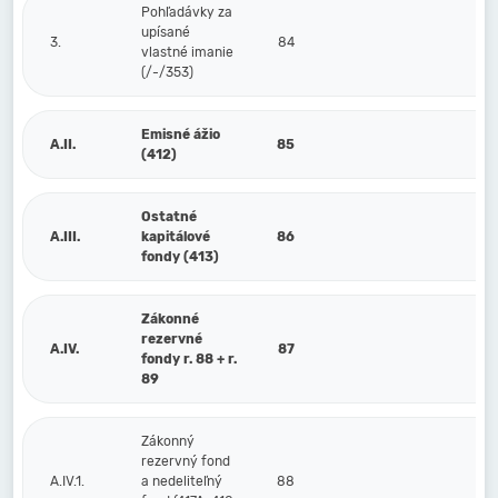
Pohľadávky za
upísané
3.
84
vlastné imanie
(/-/353)
Emisné ážio
A.II.
85
(412)
Ostatné
A.III.
kapitálové
86
fondy (413)
Zákonné
rezervné
A.IV.
87
fondy r. 88 + r.
89
Zákonný
rezervný fond
A.IV.1.
a nedeliteľný
88