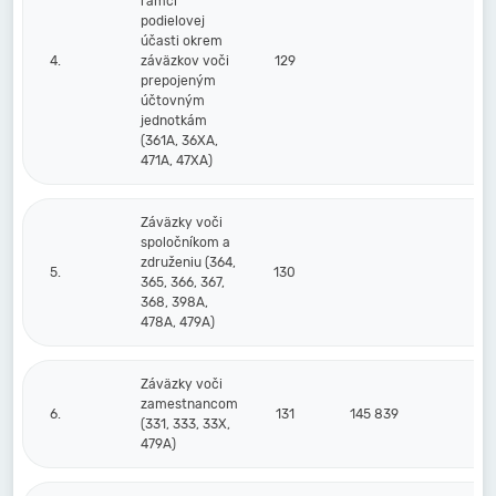
rámci
podielovej
účasti okrem
4.
záväzkov voči
129
prepojeným
účtovným
jednotkám
(361A, 36XA,
471A, 47XA)
Záväzky voči
spoločníkom a
združeniu (364,
5.
130
365, 366, 367,
368, 398A,
478A, 479A)
Záväzky voči
zamestnancom
6.
131
145 839
12
(331, 333, 33X,
479A)