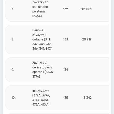
Záväzky zo
sociálneho
7.
132
101 081
8
poistenia
(336A)
Daňové
záväzky a
8.
dotácie (341,
133
20 919
1
342, 343, 345,
346, 347, 34X)
Záväzky z
derivátových
9.
134
operácií (373A,
377A)
Iné záväzky
(372A, 379A,
10.
135
18 342
474A, 475A,
479A, 47XA)