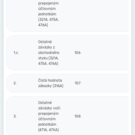
prepojeným
účtovným
jednotkám
(321A, 475A,
476A)
Ostatné
záväzky z
1.c.
obchodného
106
styku (321A,
475A, 476A)
Čistá hodnota
2.
107
zákazky (316A)
Ostatné
záväzky voči
prepojeným
3.
108
účtovným
jednotkám
(471A, 47XA)