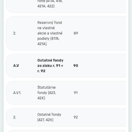
fond (417A, 418,
421A, 422)
Rezervný fond
na vlastné
2.
akcie a vlastné
89
podiely (417A,
421A)
Ostatné fondy
A.V
zo zisku r. 91 +
90
r. 92
Štatutárne
A.V.1.
fondy (423,
91
42X)
Ostatné fondy
2.
92
(427, 42X)