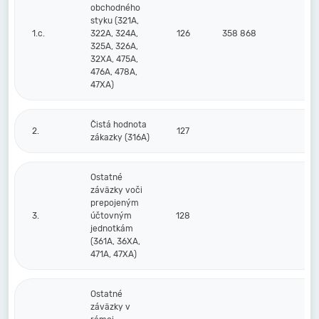
obchodného
styku (321A,
1.c.
322A, 324A,
126
358 868
39
325A, 326A,
32XA, 475A,
476A, 478A,
47XA)
Čistá hodnota
2.
127
zákazky (316A)
Ostatné
záväzky voči
prepojeným
3.
účtovným
128
jednotkám
(361A, 36XA,
471A, 47XA)
Ostatné
záväzky v