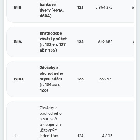
bankové
B.III
121
5 854 272
6 63
úvery (461A,
46XA)
Krátkodobé
záväzky súčet
B.IV.
122
649 852
638
(r. 123 + r. 127
až r. 135)
Záväzky z
obchodného
B.IV.1.
styku súčet
123
363 671
39
(r. 124 až r.
126)
Záväzky z
obchodného
styku voči
prepojeným
účtovným
1.a.
jednotkám
124
4 803