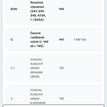
finančné
výpomoci
B.VII.
140
(241, 249,
24X, 473A,
/-/255A)
Časové
rozlíšenie
C.
141
1 449 136
1
súčet (r. 142
až r. 145)
Výdavky
budúcich
C.1.
období
142
dlhodobé
(383A)
Výdavky
budúcich
2.
období
143
kratkodobé