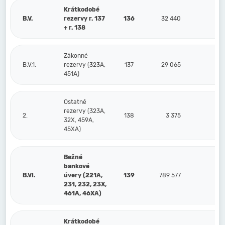
Krátkodobé
B.V.
rezervy r. 137
136
32 440
8
+ r. 138
Zákonné
B.V.1.
rezervy (323A,
137
29 065
7
451A)
Ostatné
rezervy (323A,
2.
138
3 375
1
32X, 459A,
45XA)
Bežné
bankové
B.VI.
úvery (221A,
139
789 577
79
231, 232, 23X,
461A, 46XA)
Krátkodobé