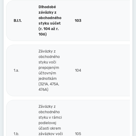
Dlhodobé
záväzky z
obchodného
B.I.1.
103
styku súčet
(r. 104 až r.
106)
Záväzky z
obchodného
styku voči
prepojeným
1.a.
104
účtovným
jednotkám
(321A, 475A,
476A)
Záväzky z
obchodného
styku v rámci
podielovej
účasti okrem
1.b.
záväzkov voči
105