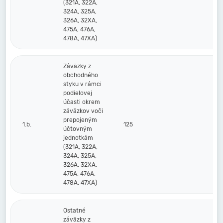
(321A, 322A,
324A, 325A,
326A, 32XA,
475A, 476A,
478A, 47XA)
Záväzky z
obchodného
styku v rámci
podielovej
účasti okrem
záväzkov voči
prepojeným
1.b.
125
účtovným
jednotkám
(321A, 322A,
324A, 325A,
326A, 32XA,
475A, 476A,
478A, 47XA)
Ostatné
záväzky z