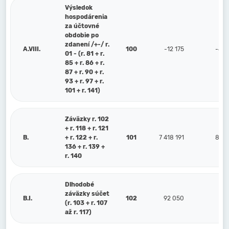
Výsledok
hospodárenia
za účtovné
obdobie po
zdanení /+-/ r.
A.VIII.
100
-12 175
-402
01 - (r. 81 + r.
85 + r. 86 + r.
87 + r. 90 + r.
93 + r. 97 + r.
101 + r. 141)
Záväzky r. 102
+ r. 118 + r. 121
B.
+ r. 122 + r.
101
7 418 191
8 16
136 + r. 139 +
r. 140
Dlhodobé
záväzky súčet
B.I.
102
92 050
1
(r. 103 + r. 107
až r. 117)