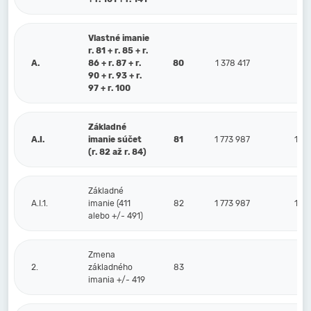
Vlastné imanie
r. 81 + r. 85 + r.
A.
86 + r. 87 + r.
80
1 378 417
93
90 + r. 93 + r.
97 + r. 100
Základné
A.I.
imanie súčet
81
1 773 987
1 77
(r. 82 až r. 84)
Základné
A.I.1.
imanie (411
82
1 773 987
1 77
alebo +/- 491)
Zmena
2.
základného
83
imania +/- 419