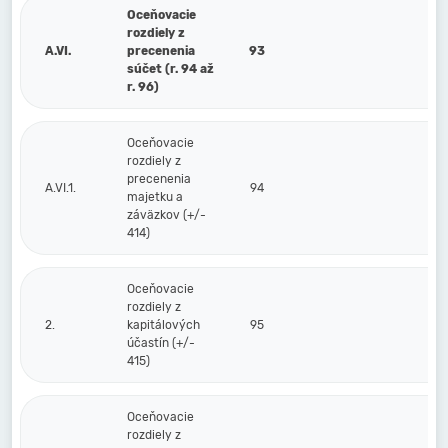
Oceňovacie
rozdiely z
A.VI.
precenenia
93
súčet (r. 94 až
r. 96)
Oceňovacie
rozdiely z
precenenia
A.VI.1.
94
majetku a
záväzkov (+/-
414)
Oceňovacie
rozdiely z
2.
kapitálových
95
účastín (+/-
415)
Oceňovacie
rozdiely z