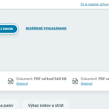
Čo je register účtov
ROZŠÍRENÉ VYHĽADÁVANIE
J ZNOVA
Dokument:
PDF veľkosť 560 KB
Dokument:
PDF v
Stiahnuť
Stiahnuť
na pasív
Výkaz ziskov a strát