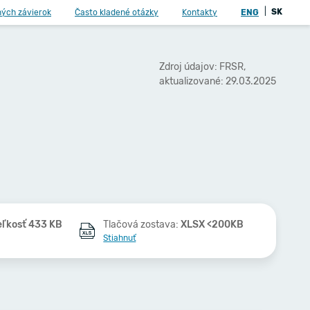
|
SK
ných závierok
Často kladené otázky
Kontakty
ENG
Zdroj údajov: FRSR,
aktualizované: 29.03.2025
eľkosť 433 KB
Tlačová zostava:
XLSX <200KB
Stiahnuť