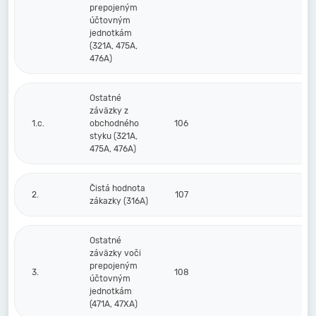
prepojeným
účtovným
jednotkám
(321A, 475A,
476A)
Ostatné
záväzky z
1.c.
obchodného
106
styku (321A,
475A, 476A)
Čistá hodnota
2.
107
zákazky (316A)
Ostatné
záväzky voči
prepojeným
3.
108
účtovným
jednotkám
(471A, 47XA)