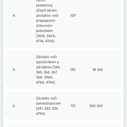
rámci
podielovej
účasti okrem
4.
záväzkov voči
129
prepojeným
účtovným
jednotkám
(361A, 36XA,
471A, 47XA)
Záväzky voči
spoločníkom a
združeniu (364,
5.
130
18 362
2
365, 366, 367,
368, 398A,
478A, 479A)
Záväzky voči
zamestnancom
6.
131
300 509
32
(331, 333, 33X,
479A)