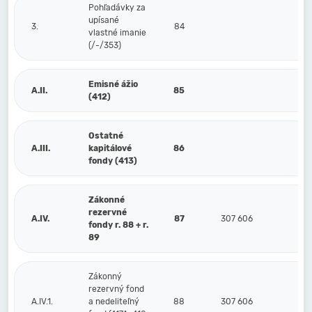
Pohľadávky za
upísané
3.
84
vlastné imanie
(/-/353)
Emisné ážio
A.II.
85
(412)
Ostatné
A.III.
kapitálové
86
fondy (413)
Zákonné
rezervné
A.IV.
87
307 606
22
fondy r. 88 + r.
89
Zákonný
rezervný fond
A.IV.1.
a nedeliteľný
88
307 606
22