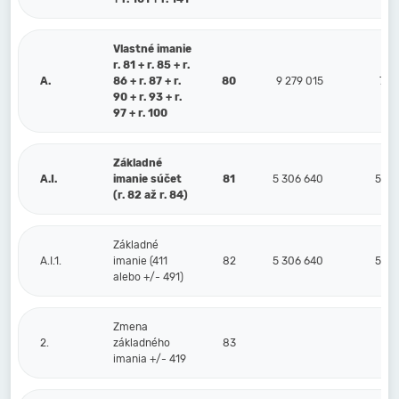
Vlastné imanie
r. 81 + r. 85 + r.
A.
86 + r. 87 + r.
80
9 279 015
7 1
90 + r. 93 + r.
97 + r. 100
Základné
A.I.
imanie súčet
81
5 306 640
5 30
(r. 82 až r. 84)
Základné
A.I.1.
imanie (411
82
5 306 640
5 30
alebo +/- 491)
Zmena
2.
základného
83
imania +/- 419