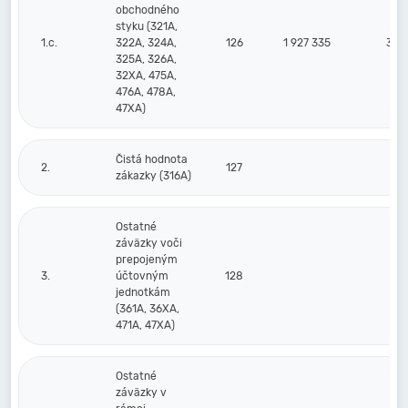
obchodného
styku (321A,
1.c.
322A, 324A,
126
1 927 335
3 33
325A, 326A,
32XA, 475A,
476A, 478A,
47XA)
Čistá hodnota
2.
127
zákazky (316A)
Ostatné
záväzky voči
prepojeným
3.
účtovným
128
jednotkám
(361A, 36XA,
471A, 47XA)
Ostatné
záväzky v