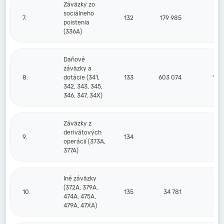
Záväzky zo
sociálneho
7.
132
179 985
20
poistenia
(336A)
Daňové
záväzky a
8.
dotácie (341,
133
603 074
1 6
342, 343, 345,
346, 347, 34X)
Záväzky z
derivátových
9.
134
operácií (373A,
377A)
Iné záväzky
(372A, 379A,
10.
135
34 781
474A, 475A,
479A, 47XA)