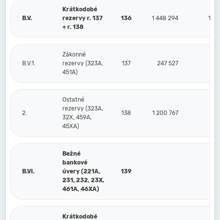
Krátkodobé
B.V.
rezervy r. 137
136
1 448 294
1 09
+ r. 138
Zákonné
B.V.1.
rezervy (323A,
137
247 527
20
451A)
Ostatné
rezervy (323A,
2.
138
1 200 767
89
32X, 459A,
45XA)
Bežné
bankové
B.VI.
úvery (221A,
139
231, 232, 23X,
461A, 46XA)
Krátkodobé