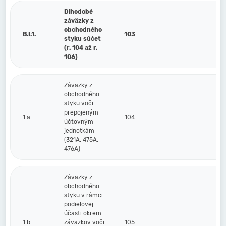
Dlhodobé
záväzky z
obchodného
B.I.1.
103
styku súčet
(r. 104 až r.
106)
Záväzky z
obchodného
styku voči
prepojeným
1.a.
104
účtovným
jednotkám
(321A, 475A,
476A)
Záväzky z
obchodného
styku v rámci
podielovej
účasti okrem
1.b.
záväzkov voči
105