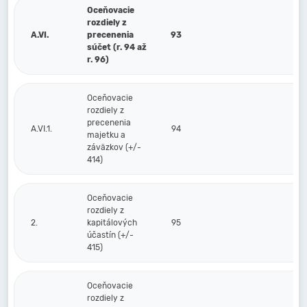
Oceňovacie
rozdiely z
A.VI.
precenenia
93
súčet (r. 94 až
r. 96)
Oceňovacie
rozdiely z
precenenia
A.VI.1.
94
majetku a
záväzkov (+/-
414)
Oceňovacie
rozdiely z
2.
kapitálových
95
účastín (+/-
415)
Oceňovacie
rozdiely z