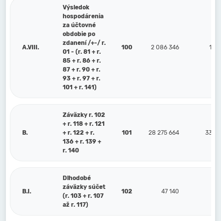
Výsledok
hospodárenia
za účtovné
obdobie po
zdanení /+-/ r.
A.VIII.
100
2 086 346
1 55
01 - (r. 81 + r.
85 + r. 86 + r.
87 + r. 90 + r.
93 + r. 97 + r.
101 + r. 141)
Záväzky r. 102
+ r. 118 + r. 121
B.
+ r. 122 + r.
101
28 275 664
33 20
136 + r. 139 +
r. 140
Dlhodobé
záväzky súčet
B.I.
102
47 140
(r. 103 + r. 107
až r. 117)