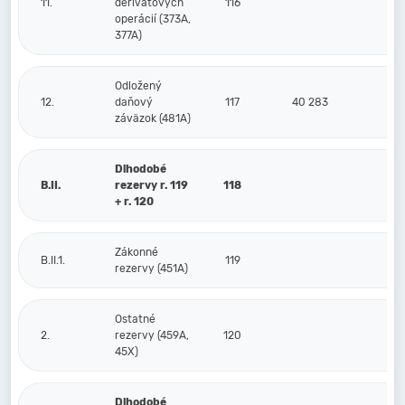
11.
derivátových
116
operácií (373A,
377A)
Odložený
12.
daňový
117
40 283
5
záväzok (481A)
Dlhodobé
B.II.
rezervy r. 119
118
+ r. 120
Zákonné
B.II.1.
119
rezervy (451A)
Ostatné
2.
rezervy (459A,
120
45X)
Dlhodobé