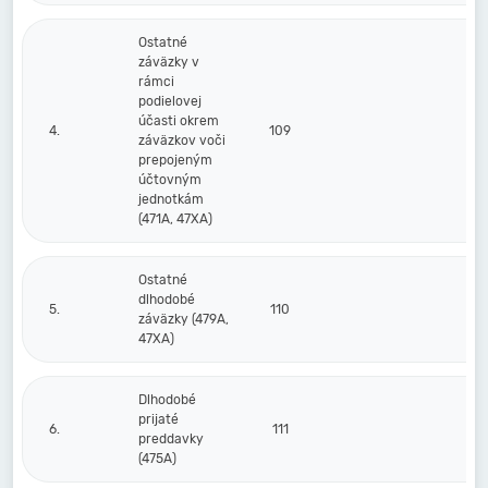
Ostatné
záväzky v
rámci
podielovej
účasti okrem
4.
109
záväzkov voči
prepojeným
účtovným
jednotkám
(471A, 47XA)
Ostatné
dlhodobé
5.
110
záväzky (479A,
47XA)
Dlhodobé
prijaté
6.
111
preddavky
(475A)