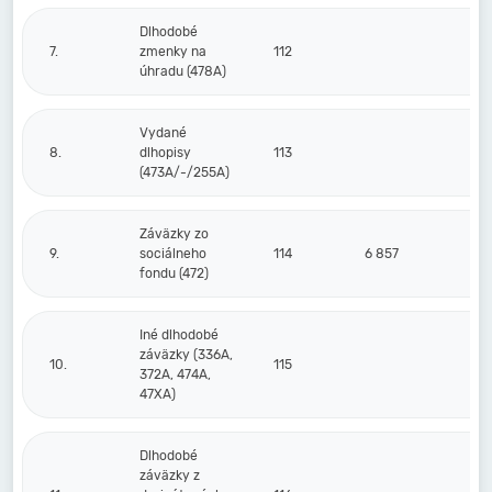
Dlhodobé
7.
zmenky na
112
úhradu (478A)
Vydané
8.
dlhopisy
113
(473A/-/255A)
Záväzky zo
9.
sociálneho
114
6 857
fondu (472)
Iné dlhodobé
záväzky (336A,
10.
115
372A, 474A,
47XA)
Dlhodobé
záväzky z