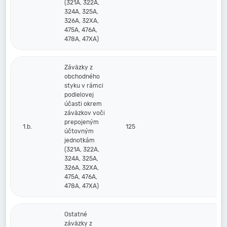
(321A, 322A,
324A, 325A,
326A, 32XA,
475A, 476A,
478A, 47XA)
Záväzky z
obchodného
styku v rámci
podielovej
účasti okrem
záväzkov voči
prepojeným
1.b.
125
účtovným
jednotkám
(321A, 322A,
324A, 325A,
326A, 32XA,
475A, 476A,
478A, 47XA)
Ostatné
záväzky z