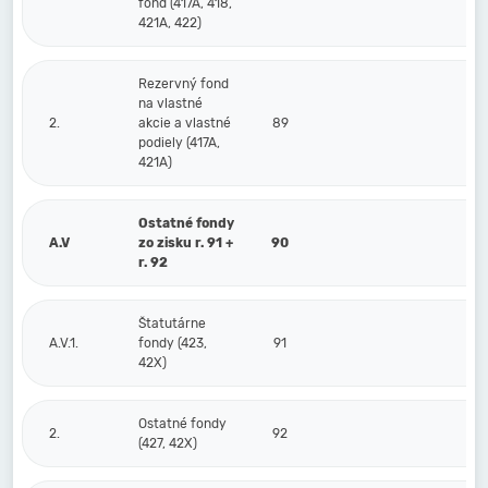
fond (417A, 418,
421A, 422)
Rezervný fond
na vlastné
2.
akcie a vlastné
89
podiely (417A,
421A)
Ostatné fondy
A.V
zo zisku r. 91 +
90
r. 92
Štatutárne
A.V.1.
fondy (423,
91
42X)
Ostatné fondy
2.
92
(427, 42X)