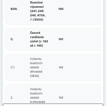
finančné
výpomoci
B.VII.
140
(241, 249,
24X, 473A,
/-/255A)
Časové
rozlíšenie
C.
141
súčet (r. 142
až r. 145)
Výdavky
budúcich
C.1.
období
142
dlhodobé
(383A)
Výdavky
budúcich
2.
období
143
kratkodobé