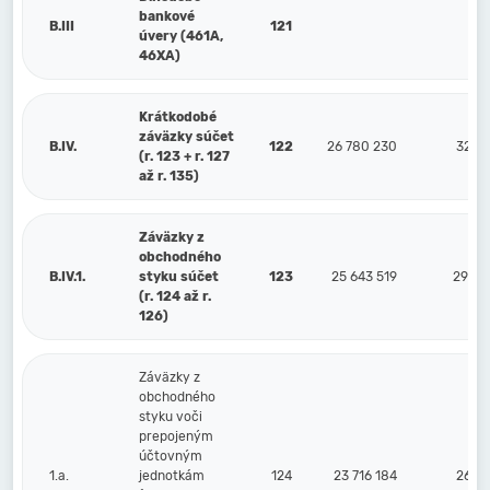
bankové
B.III
121
úvery (461A,
46XA)
Krátkodobé
záväzky súčet
B.IV.
122
26 780 230
32 04
(r. 123 + r. 127
až r. 135)
Záväzky z
obchodného
B.IV.1.
styku súčet
123
25 643 519
29 84
(r. 124 až r.
126)
Záväzky z
obchodného
styku voči
prepojeným
účtovným
1.a.
jednotkám
124
23 716 184
26 51