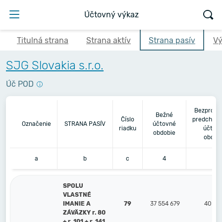
Účtovný výkaz
Titulná strana
Strana aktív
Strana pasív
Vý
SJG Slovakia s.r.o.
Úč POD
Bezprost
Bežné
Číslo
predchádz
Označenie
STRANA PASÍV
účtovné
riadku
účtov
obdobie
obdob
a
b
c
4
5
SPOLU
VLASTNÉ
IMANIE A
79
37 554 679
40 40
ZÁVÄZKY r. 80
+ r. 101 + r. 141