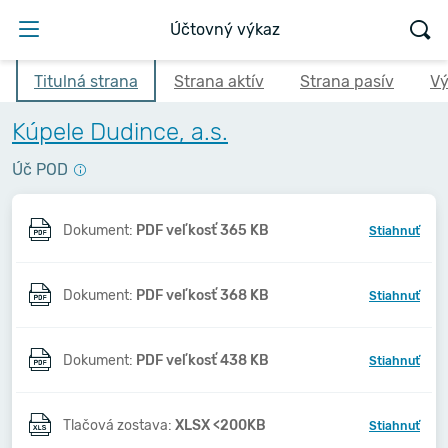
Účtovný výkaz
Titulná strana
Strana aktív
Strana pasív
Vý
Kúpele Dudince, a.s.
Úč POD
Dokument:
PDF veľkosť 365 KB
Stiahnuť
Dokument:
PDF veľkosť 368 KB
Stiahnuť
Dokument:
PDF veľkosť 438 KB
Stiahnuť
Tlačová zostava:
XLSX <200KB
Stiahnuť