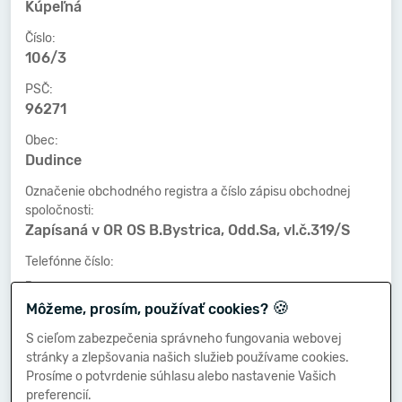
Kúpeľná
Číslo:
106/3
PSČ:
96271
Obec:
Dudince
Označenie obchodného registra a číslo zápisu obchodnej
spoločnosti:
Zapísaná v OR OS B.Bystrica, Odd.Sa, vl.č.319/S
Telefónne číslo:
-
🍪
Môžeme, prosím, používať cookies?
Faxové číslo:
-
S cieľom zabezpečenia správneho fungovania webovej
stránky a zlepšovania našich služieb používame cookies.
E-mailová adresa:
Prosíme o potvrdenie súhlasu alebo nastavenie Vašich
-
preferencií.