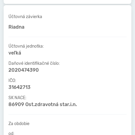
Účtovná závierka
Riadna
Účtovná jednotka:
veľká
Daňové identifikačné číslo:
2020474390
IČO:
31642713
SK NACE:
86909 Ost.zdravotná star.i.n.
Za obdobie
od: