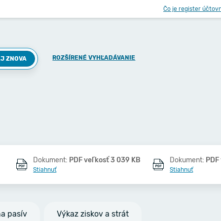
Čo je register účtov
ROZŠÍRENÉ VYHĽADÁVANIE
J ZNOVA
Dokument:
PDF veľkosť 3 039 KB
Dokument:
PDF 
Stiahnuť
Stiahnuť
na pasív
Výkaz ziskov a strát