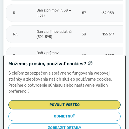
Daň z príjmov (r. 58 +
R.
57
152 058
r. 59)
Daň z príjmov splatná
R.1.
58
155 617
(591, 595)
Daň z príjmov
2.
59
-3 559
odložená (+/-) (592)
🍪
Môžeme, prosím, používať cookies?
S cieľom zabezpečenia správneho fungovania webovej
Prevod podielov na
stránky a zlepšovania našich služieb používame cookies.
výsledku
S.
hospodárenia
60
Prosíme o potvrdenie súhlasu alebo nastavenie Vašich
spoločníkom (+/-
preferencií.
596)
POVOLIŤ VŠETKO
Výsledok
hospodárenia za
ODMIETNUŤ
****
účtovné obdobie po
61
546 764
zdanení (+/-) (r. 56
ZOBRAZIŤ DETAILY