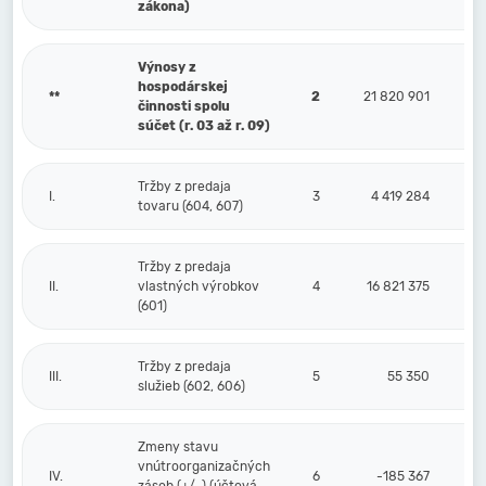
zákona)
Výnosy z
hospodárskej
**
2
21 820 901
činnosti spolu
súčet (r. 03 až r. 09)
Tržby z predaja
I.
3
4 419 284
tovaru (604, 607)
Tržby z predaja
II.
vlastných výrobkov
4
16 821 375
(601)
Tržby z predaja
III.
5
55 350
služieb (602, 606)
Zmeny stavu
vnútroorganizačných
IV.
6
-185 367