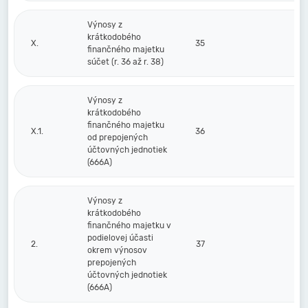
Výnosy z
krátkodobého
X.
35
finančného majetku
súčet (r. 36 až r. 38)
Výnosy z
krátkodobého
finančného majetku
X.1.
36
od prepojených
účtovných jednotiek
(666A)
Výnosy z
krátkodobého
finančného majetku v
podielovej účasti
2.
37
okrem výnosov
prepojených
účtovných jednotiek
(666A)