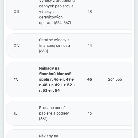
Výnosy z precenenia
cenných papierov a
XIII.
výnosy z
43
derivátových
operácií (664, 667)
Ostatné výnosy z
XIV.
finančnej činnosti
44
(668)
Náklady na
finančnú činnosť
**.
spolu r. 46 + r. 47 +
45
264 555
r. 48 + r. 49 + r. 52 +
r. 53 + r. 54
Predané cenné
K.
papiere a podiely
46
(561)
Náklady na