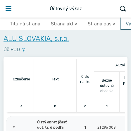
Účtovný výkaz
Titulná strana
Strana aktív
Strana pasív
Vý
ALU SLOVAKIA, s.r.o.
Úč POD
Skutočno
Číslo
Bez
Označenie
Text
Bežné
riadku
pred
účtovné
obdobie
a
b
c
1
Čistý obrat (časť
*
účt. tr. 6 podľa
1
21 296 008