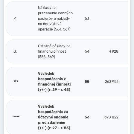
Náklady na
precenenie cenných
P.
papierov a náklady
53
na derivátové
operácie (564, 567)
Ostatné náklady na
Q.
finančnú činnosť
54
4 928
(568, 569)
Výsledok
hospodárenia z
***
55
-263 952
finančnej činnosti
(+/-) (r. 29 - r. 45)
Výsledok
hospodárenia za
****
účtovné obdobie
56
698 822
pred zdanením
(+/-) (r. 27 + r. 55)