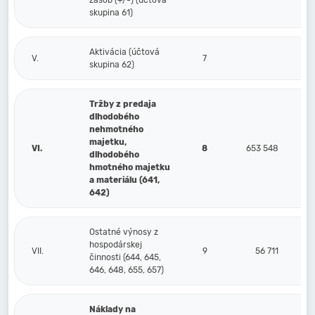
zásob (+/-) (účtová
skupina 61)
Aktivácia (účtová
V.
7
skupina 62)
Tržby z predaja
dlhodobého
nehmotného
majetku,
VI.
8
653 548
dlhodobého
hmotného majetku
a materiálu (641,
642)
Ostatné výnosy z
hospodárskej
VII.
9
56 711
činnosti (644, 645,
646, 648, 655, 657)
Náklady na