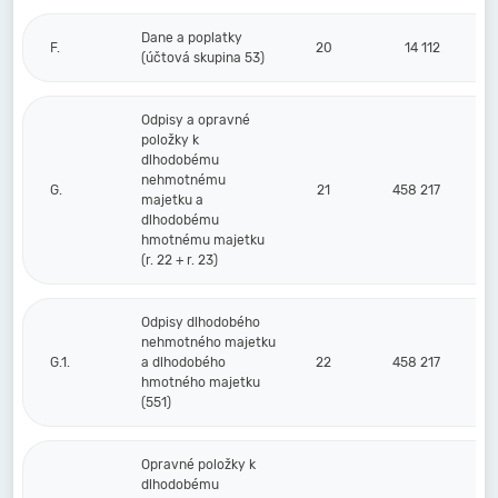
Dane a poplatky
F.
20
14 112
(účtová skupina 53)
Odpisy a opravné
položky k
dlhodobému
nehmotnému
G.
21
458 217
majetku a
dlhodobému
hmotnému majetku
(r. 22 + r. 23)
Odpisy dlhodobého
nehmotného majetku
G.1.
a dlhodobého
22
458 217
hmotného majetku
(551)
Opravné položky k
dlhodobému