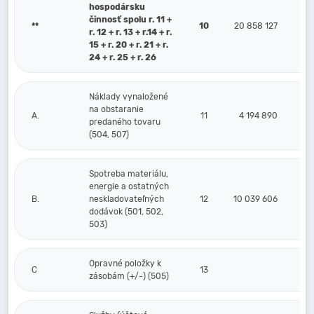
hospodársku
činnosť spolu r. 11 +
**
10
20 858 127
r. 12 + r. 13 + r.14 + r.
15 + r. 20 + r. 21 + r.
24 + r. 25 + r. 26
Náklady vynaložené
na obstaranie
A.
11
4 194 890
predaného tovaru
(504, 507)
Spotreba materiálu,
energie a ostatných
B.
neskladovateľných
12
10 039 606
dodávok (501, 502,
503)
Opravné položky k
C
13
zásobám (+/-) (505)