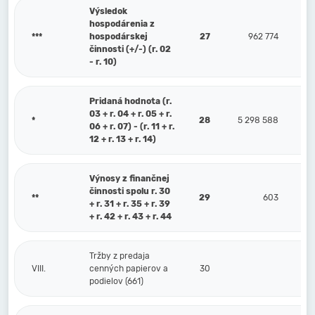
Výsledok
hospodárenia z
***
hospodárskej
27
962 774
činnosti (+/-) (r. 02
- r. 10)
Pridaná hodnota (r.
03 + r. 04 + r. 05 + r.
*
28
5 298 588
06 + r. 07) - (r. 11 + r.
12 + r. 13 + r. 14)
Výnosy z finančnej
činnosti spolu r. 30
**
29
603
+ r. 31 + r. 35 + r. 39
+ r. 42 + r. 43 + r. 44
Tržby z predaja
VIII.
cenných papierov a
30
podielov (661)