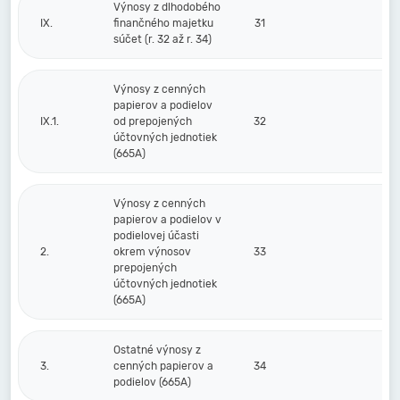
Výnosy z dlhodobého
IX.
finančného majetku
31
súčet (r. 32 až r. 34)
Výnosy z cenných
papierov a podielov
IX.1.
od prepojených
32
účtovných jednotiek
(665A)
Výnosy z cenných
papierov a podielov v
podielovej účasti
2.
okrem výnosov
33
prepojených
účtovných jednotiek
(665A)
Ostatné výnosy z
3.
cenných papierov a
34
podielov (665A)