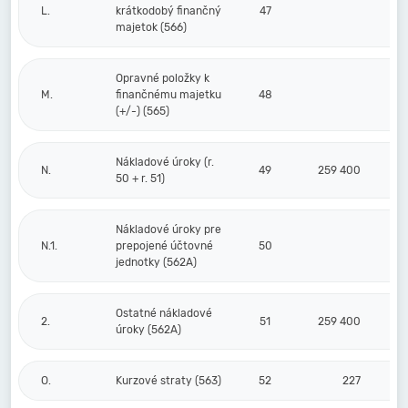
L.
krátkodobý finančný
47
majetok (566)
Opravné položky k
M.
finančnému majetku
48
(+/-) (565)
Nákladové úroky (r.
N.
49
259 400
50 + r. 51)
Nákladové úroky pre
N.1.
prepojené účtovné
50
jednotky (562A)
Ostatné nákladové
2.
51
259 400
úroky (562A)
O.
Kurzové straty (563)
52
227