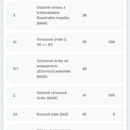
Ostatné výnosy z
krátkodobého
3.
38
finančného majetku
(666A)
Výnosové úroky (r.
XI.
39
598
40 + r. 41)
Výnosové úroky od
prepojených
XI.1.
40
účtovných jednotiek
(662A)
Ostatné výnosové
2.
41
598
úroky (662A)
XII.
Kurzové zisky (663)
42
5