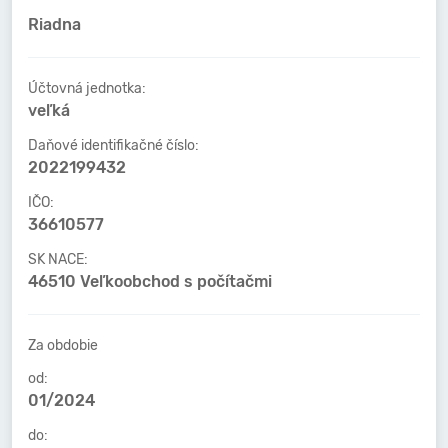
Riadna
Účtovná jednotka:
veľká
Daňové identifikačné číslo:
2022199432
IČO:
36610577
SK NACE:
46510 Veľkoobchod s počítačmi
Za obdobie
od:
01/2024
do: