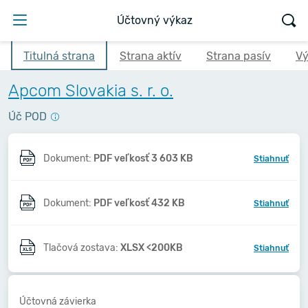
Účtovný výkaz
Titulná strana
Strana aktív
Strana pasív
Vý
Apcom Slovakia s. r. o.
Úč POD
Dokument:
PDF veľkosť 3 603 KB
Stiahnuť
Dokument:
PDF veľkosť 432 KB
Stiahnuť
Tlačová zostava:
XLSX <200KB
Stiahnuť
Účtovná závierka