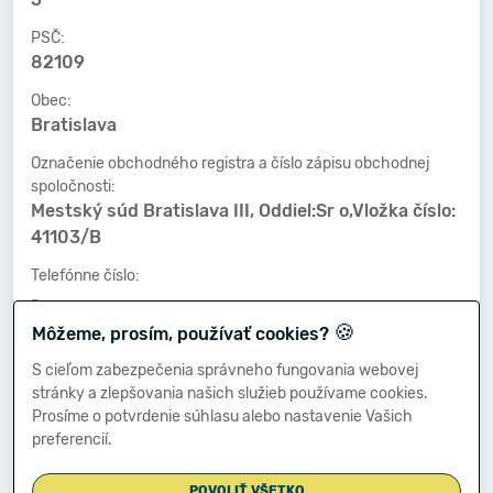
PSČ:
82109
Obec:
Bratislava
Označenie obchodného registra a číslo zápisu obchodnej
spoločnosti:
Mestský súd Bratislava III, Oddiel:Sr o,Vložka číslo:
41103/B
Telefónne číslo:
-
🍪
Môžeme, prosím, používať cookies?
Faxové číslo:
-
S cieľom zabezpečenia správneho fungovania webovej
stránky a zlepšovania našich služieb používame cookies.
E-mailová adresa:
Prosíme o potvrdenie súhlasu alebo nastavenie Vašich
-
preferencií.
POVOLIŤ VŠETKO