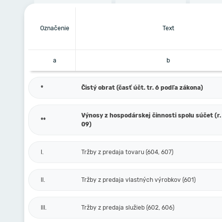
Označenie
Text
a
b
*
Čistý obrat (časť účt. tr. 6 podľa zákona)
Výnosy z hospodárskej činnosti spolu súčet (r. 
**
09)
I.
Tržby z predaja tovaru (604, 607)
II.
Tržby z predaja vlastných výrobkov (601)
III.
Tržby z predaja služieb (602, 606)