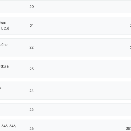
20
nému
21
r. 23)
obého
22
tku a
23
a
24
25
 545, 546,
26
35