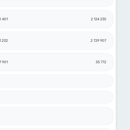
0 401
2 124 235
1 232
2 729 907
7 901
55 772