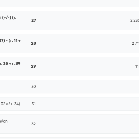
(+/-) (r.
27
2 23
7) - (r. 11 +
28
2 71
. 35 + r. 39
29
11
30
32 až r. 34)
31
ných
32