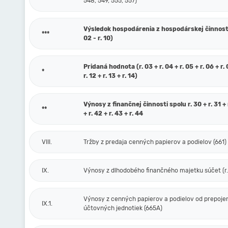
548, 549, 555, 557)
Výsledok hospodárenia z hospodárskej činnosti 
***
02 - r. 10)
Pridaná hodnota (r. 03 + r. 04 + r. 05 + r. 06 + r. 0
*
r. 12 + r. 13 + r. 14)
Výnosy z finančnej činnosti spolu r. 30 + r. 31 + r
**
+ r. 42 + r. 43 + r. 44
VIII.
Tržby z predaja cenných papierov a podielov (661)
IX.
Výnosy z dlhodobého finančného majetku súčet (r. 
Výnosy z cenných papierov a podielov od prepoje
IX.1.
účtovných jednotiek (665A)