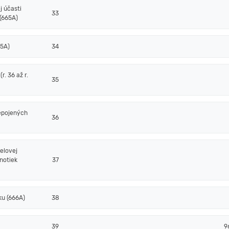
j účasti
33
(665A)
65A)
34
. 36 až r.
35
epojených
36
elovej
notiek
37
ku (666A)
38
39
9