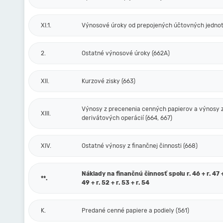
XI.1.
Výnosové úroky od prepojených účtovných jednot
2.
Ostatné výnosové úroky (662A)
XII.
Kurzové zisky (663)
Výnosy z precenenia cenných papierov a výnosy 
XIII.
derivátových operácií (664, 667)
XIV.
Ostatné výnosy z finančnej činnosti (668)
Náklady na finančnú činnosť spolu r. 46 + r. 47 + 
**.
49 + r. 52 + r. 53 + r. 54
K.
Predané cenné papiere a podiely (561)