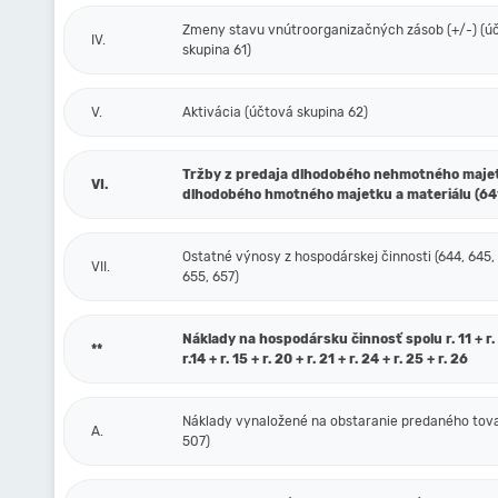
Zmeny stavu vnútroorganizačných zásob (+/-) (ú
IV.
skupina 61)
V.
Aktivácia (účtová skupina 62)
Tržby z predaja dlhodobého nehmotného maje
VI.
dlhodobého hmotného majetku a materiálu (64
Ostatné výnosy z hospodárskej činnosti (644, 645,
VII.
655, 657)
Náklady na hospodársku činnosť spolu r. 11 + r. 1
**
r.14 + r. 15 + r. 20 + r. 21 + r. 24 + r. 25 + r. 26
Náklady vynaložené na obstaranie predaného tova
A.
507)