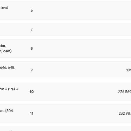
čtová
6
7
tku,
8
1, 642)
 646, 648,
9
10
2 + r. 13 +
10
236 56
ru (504,
11
232 98