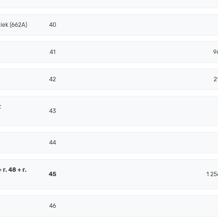
iek (662A)
40
41
9
42
2
z
43
44
r. 48 + r.
45
1 25
46