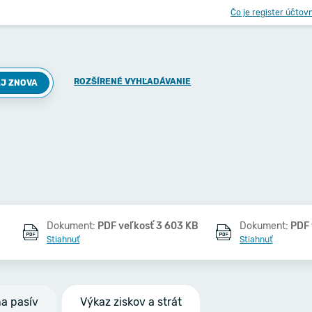
Čo je register účtov
ROZŠÍRENÉ VYHĽADÁVANIE
J ZNOVA
Dokument:
PDF veľkosť 3 603 KB
Dokument:
PDF 
Stiahnuť
Stiahnuť
na pasív
Výkaz ziskov a strát