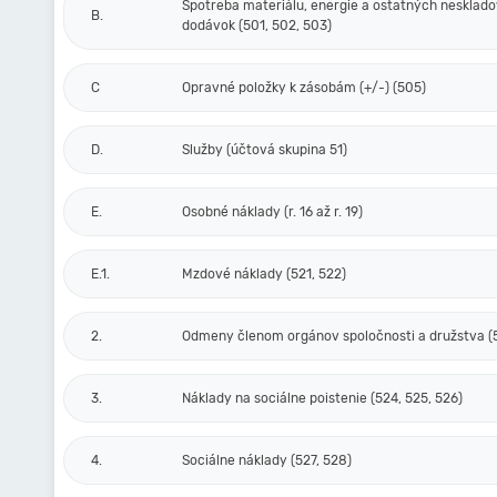
Spotreba materiálu, energie a ostatných nesklad
B.
dodávok (501, 502, 503)
C
Opravné položky k zásobám (+/-) (505)
D.
Služby (účtová skupina 51)
E.
Osobné náklady (r. 16 až r. 19)
E.1.
Mzdové náklady (521, 522)
2.
Odmeny členom orgánov spoločnosti a družstva (
3.
Náklady na sociálne poistenie (524, 525, 526)
4.
Sociálne náklady (527, 528)