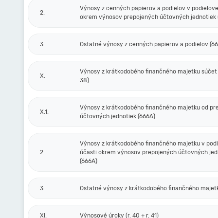
Výnosy z cenných papierov a podielov v podielove
2.
okrem výnosov prepojených účtovných jednotiek 
3.
Ostatné výnosy z cenných papierov a podielov (6
Výnosy z krátkodobého finančného majetku súčet (r
X.
38)
Výnosy z krátkodobého finančného majetku od pr
X.1.
účtovných jednotiek (666A)
Výnosy z krátkodobého finančného majetku v podi
2.
účasti okrem výnosov prepojených účtovných jed
(666A)
3.
Ostatné výnosy z krátkodobého finančného majet
XI.
Výnosové úroky (r. 40 + r. 41)