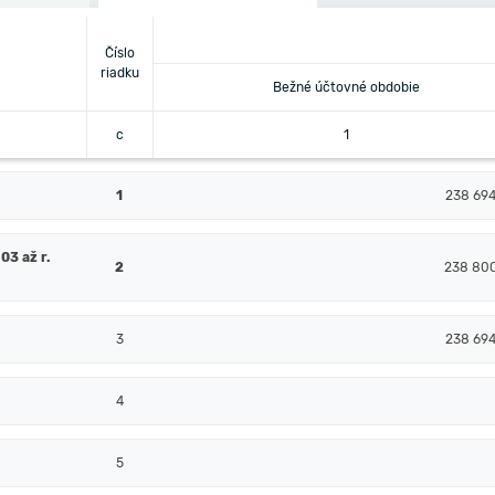
Číslo
riadku
Bežné účtovné obdobie
c
1
1
238 69
03 až r.
2
238 80
3
238 69
4
5