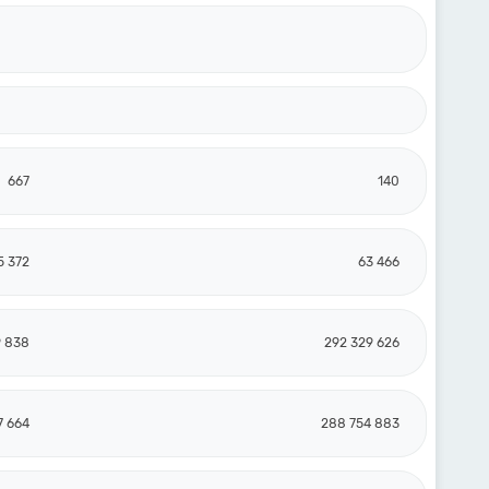
667
140
5 372
63 466
9 838
292 329 626
7 664
288 754 883