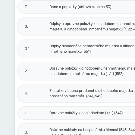
F.
Dane a poplatky (účtová skupina 53)
Odpisy a opravné položky k dlhodobému nehmot
G.
majetku a dlhodobému hmotnému majetku (r. 22 + 
Odpisy dlhodobého nehmotného majetku a dlhod
G.1.
hmotného majetku (551)
Opravné položky k dlhodobému nehmotnému maje
2.
dlhodobému hmotnému majetku (+/-) (553)
Zostatková cena predaného dlhodobého majetku 
H.
predaného materiálu (541, 542)
I.
Opravné položky k pohľadávkam (+/-) (547)
Ostatné náklady na hospodársku činnosť (543, 544,
J.