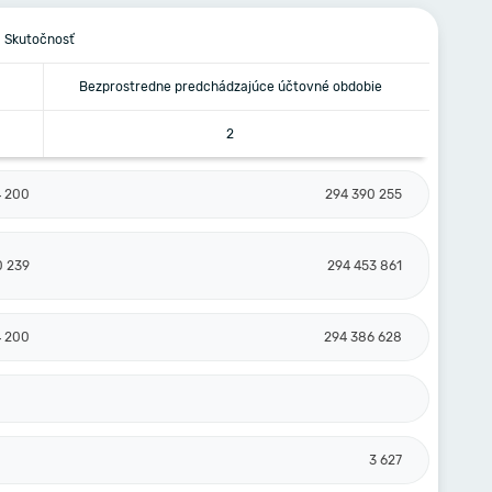
Skutočnosť
Bezprostredne predchádzajúce účtovné obdobie
2
4 200
294 390 255
0 239
294 453 861
4 200
294 386 628
3 627