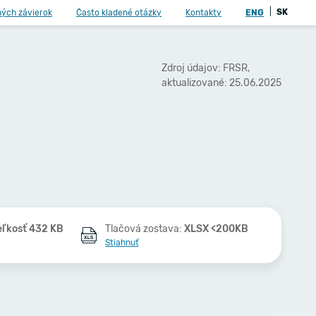
|
SK
ných závierok
Často kladené otázky
Kontakty
ENG
Zdroj údajov: FRSR,
aktualizované: 25.06.2025
eľkosť 432 KB
Tlačová zostava:
XLSX <200KB
Stiahnuť