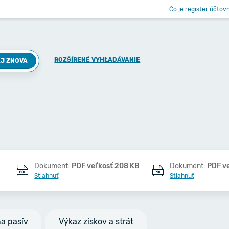
Čo je register účtov
ROZŠÍRENÉ VYHĽADÁVANIE
J ZNOVA
Dokument:
PDF veľkosť 208 KB
Dokument:
PDF v
Stiahnuť
Stiahnuť
na pasív
Výkaz ziskov a strát