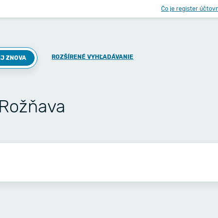
Čo je register účtov
ROZŠÍRENÉ VYHĽADÁVANIE
J ZNOVA
 Rožňava