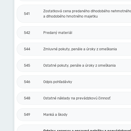
Zostatková cena predaného dlhodobého nehmotnéh
541
a dlhodobého hmotného majetku
542
Predaný materiál
544
Zmluvné pokuty, penále a úroky z omeškania
545
Ostatné pokuty, penále a úroky z omeškania
546
Odpis pohľadávky
548
Ostatné náklady na prevádzkovú činnosť
549
Manká a škody