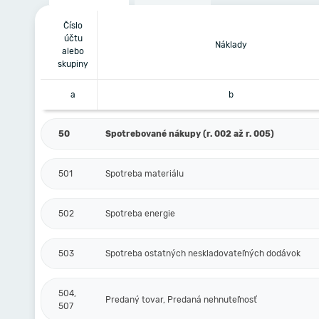
Číslo
účtu
Náklady
alebo
skupiny
a
b
50
Spotrebované nákupy (r. 002 až r. 005)
501
Spotreba materiálu
502
Spotreba energie
503
Spotreba ostatných neskladovateľných dodávok
504,
Predaný tovar, Predaná nehnuteľnosť
507