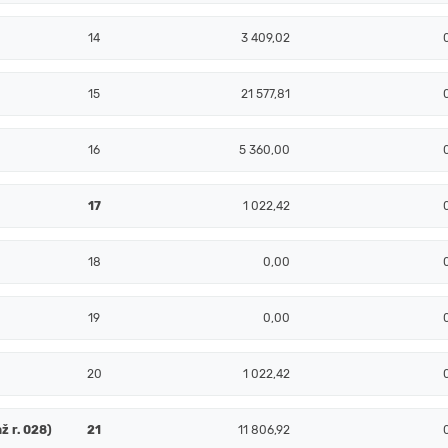
14
3 409,02
15
21 577,81
16
5 360,00
17
1 022,42
18
0,00
19
0,00
20
1 022,42
ž r. 028)
21
11 806,92