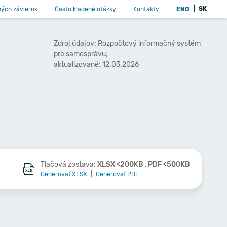
|
SK
ných závierok
Často kladené otázky
Kontakty
ENG
Zdroj údajov: Rozpočtový informačný systém
pre samosprávu,
aktualizované: 12.03.2026
Tlačová zostava:
XLSX <200KB
,
PDF <500KB
Generovať XLSX
|
Generovať PDF