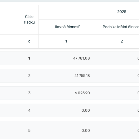
2025
Číslo
riadku
Hlavná činnosť
Podnikateľská činno
c
1
2
1
47 781,08
2
41 755,18
3
6 025,90
4
0,00
5
0,00