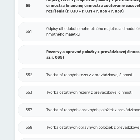
Odpisy, rezervy a opravné položky z prevádzkove
55
činnosti a finančnej činnosti a zúčtovanie časové
rozlíšenia (r. 030 + r. 031 + r. 036 + r. 039)
Odpisy dlhodobého nehmotného majetku a dlhodobé
551
hmotného majetku
Rezervy a opravné položky z prevádzkovej činnost
až r. 035)
552
Tvorba zákonných rezerv z prevádzkovej činnosti
553
Tvorba ostatných rezerv z prevádzkovej činnosti
557
Tvorba zákonných opravných položiek z prevádzkovej
558
Tvorba ostatných opravných položiek z prevádzkovej