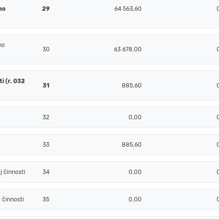
j
ho
29
64 563,60
ho
30
63 678,00
i (r. 032
31
885,60
32
0,00
33
885,60
 činnosti
34
0,00
 činnosti
35
0,00