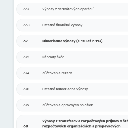
667
Výnosy z derivátových operácií
668
Ostatné finančné výnosy
67
Mimoriadne výnosy (r. 110 až r. 113)
672
Náhrady škôd
674
Zúčtovanie rezerv
678
Ostatné mimoriadne výnosy
679
Zúčtovanie opravných položiek
Výnosy z transferov a rozpočtových príjmov v št
68
rozpočtových organizáciách a príspevkových