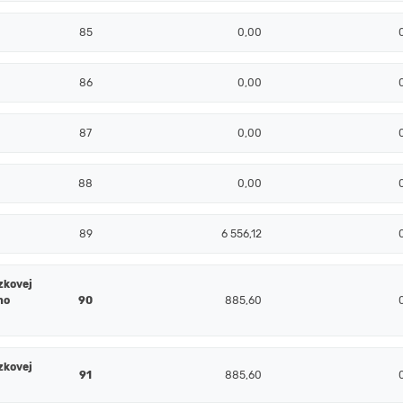
85
0,00
86
0,00
87
0,00
88
0,00
89
6 556,12
zkovej
ho
90
885,60
zkovej
91
885,60