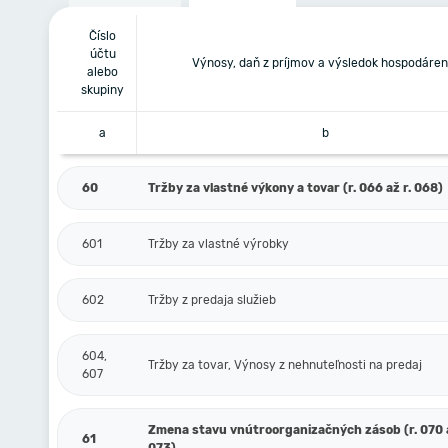
Číslo
účtu
Výnosy, daň z príjmov a výsledok hospodáren
alebo
skupiny
a
b
60
Tržby za vlastné výkony a tovar (r. 066 až r. 068)
601
Tržby za vlastné výrobky
602
Tržby z predaja služieb
604,
Tržby za tovar, Výnosy z nehnuteľnosti na predaj
607
Zmena stavu vnútroorganizačných zásob (r. 070 a
61