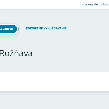
Čo je register účtov
ROZŠÍRENÉ VYHĽADÁVANIE
J ZNOVA
 Rožňava