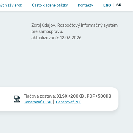
|
SK
ných závierok
Často kladené otázky
Kontakty
ENG
Zdroj údajov: Rozpočtový informačný systém
pre samosprávu,
aktualizované: 12.03.2026
Tlačová zostava:
XLSX <200KB
,
PDF <500KB
Generovať XLSX
|
Generovať PDF