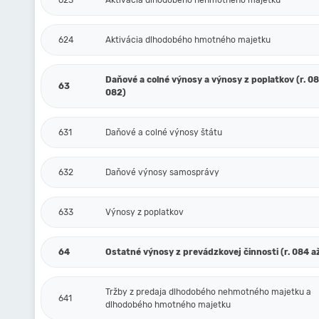
623
Aktivácia dlhodobého nehmotného majetku
624
Aktivácia dlhodobého hmotného majetku
Daňové a colné výnosy a výnosy z poplatkov (r. 080
63
082)
631
Daňové a colné výnosy štátu
632
Daňové výnosy samosprávy
633
Výnosy z poplatkov
64
Ostatné výnosy z prevádzkovej činnosti (r. 084 až
Tržby z predaja dlhodobého nehmotného majetku a
641
dlhodobého hmotného majetku