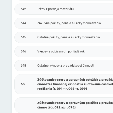
642
Tržby z predaja materiálu
644
Zmluvné pokuty, penále a úroky z omeškania
645
Ostatné pokuty, penále a úroky z omeškania
646
Výnosy z odpísaných pohľadávok
648
Ostatné výnosy z prevádzkovej činnosti
Zúčtovanie rezerv a opravných položiek z prevád
65
činnosti a finančnej činnosti a zúčtovanie časové
rozlíšenia (r. 091 + r. 096 +r. 099)
Zúčtovanie rezerv a opravných položiek z prevád
činnosti (r. 092 až r. 095)